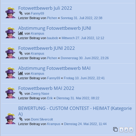
Fotowettbewerb Juli 2022
von
Fanny69
Letzter Beitrag von
Pichen
«
Sonntag 31. Juli 2022, 22:38
Abstimmung Fotowettbewerb JUNI
von
Krampus
Letzter Beitrag von
baubob
«
Mittwoch 27. Juli 2022, 12:12
Fotowettbewerb JUNI 2022
von
Krampus
Letzter Beitrag von
Pichen
«
Donnerstag 30. Juni 2022, 23:26
Abstimmung Fotowettbewerb MAI
von
Krampus
Letzter Beitrag von
Fanny69
«
Freitag 10. Juni 2022, 22:41
Fotowettbewerb MAI 2022
von
Zwerg Nase
Letzter Beitrag von
Erik
«
Dienstag 31. Mai 2022, 08:22
BEWERTUNG - CUSTOM CONTEST - HEIMAT (Kategorie
A)
von
Domi Silvercolt
Letzter Beitrag von
Krampus
«
Dienstag 24. Mai 2022, 11:44
1
2
3