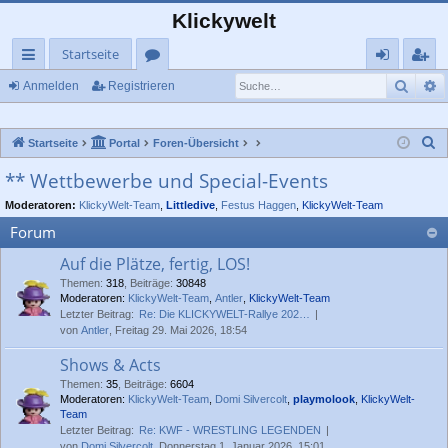
Klickywelt
Startseite
Such
E
ch
or
n
eg
Anmelden
Registrieren
ne
en
m
ist
S
Startseite
Portal
Foren-Übersicht
llz
el
rie
u
** Wettbewerbe und Special-Events
ug
de
re
c
Moderatoren:
KlickyWelt-Team
,
Littledive
,
Festus Haggen
,
KlickyWelt-Team
rif
n
n
h
Forum
e
f
Auf die Plätze, fertig, LOS!
Themen
:
318
,
Beiträge
:
30848
Moderatoren:
KlickyWelt-Team
,
Antler
,
KlickyWelt-Team
Letzter Beitrag:
Re: Die KLICKYWELT-Rallye 202…
von
Antler
, Freitag 29. Mai 2026, 18:54
Shows & Acts
Themen
:
35
,
Beiträge
:
6604
Moderatoren:
KlickyWelt-Team
,
Domi Silvercolt
,
playmolook
,
KlickyWelt-
Team
Letzter Beitrag:
Re: KWF - WRESTLING LEGENDEN
von
Domi Silvercolt
, Donnerstag 1. Januar 2026, 15:01