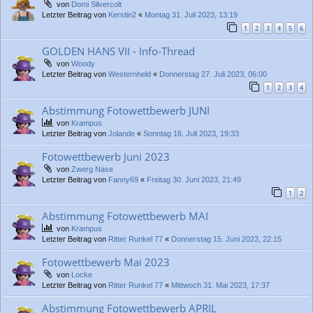
von
Domi Silvercolt
Letzter Beitrag von
Kerstin2
«
Montag 31. Juli 2023, 13:19
1
2
3
4
5
6
GOLDEN HANS VII - Info-Thread
von
Woody
Letzter Beitrag von
Westernheld
«
Donnerstag 27. Juli 2023, 06:00
1
2
3
4
Abstimmung Fotowettbewerb JUNI
von
Krampus
Letzter Beitrag von
Jolande
«
Sonntag 16. Juli 2023, 19:33
Fotowettbewerb Juni 2023
von
Zwerg Nase
Letzter Beitrag von
Fanny69
«
Freitag 30. Juni 2023, 21:49
1
2
Abstimmung Fotowettbewerb MAI
von
Krampus
Letzter Beitrag von
Ritter Runkel 77
«
Donnerstag 15. Juni 2023, 22:15
Fotowettbewerb Mai 2023
von
Locke
Letzter Beitrag von
Ritter Runkel 77
«
Mittwoch 31. Mai 2023, 17:37
Abstimmung Fotowettbewerb APRIL