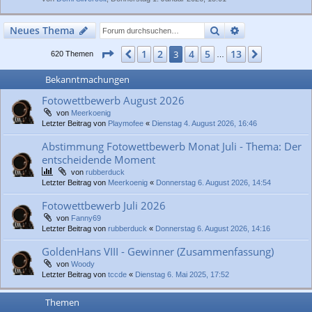
Suche
Erweiterte Suc
Neues Thema
Seite
3
von
13
1
2
4
5
13
Vorherige
3
Nächste
620 Themen
…
Bekanntmachungen
Fotowettbewerb August 2026
von
Meerkoenig
Letzter Beitrag von
Playmofee
«
Dienstag 4. August 2026, 16:46
Abstimmung Fotowettbewerb Monat Juli - Thema: Der
entscheidende Moment
von
rubberduck
Letzter Beitrag von
Meerkoenig
«
Donnerstag 6. August 2026, 14:54
Fotowettbewerb Juli 2026
von
Fanny69
Letzter Beitrag von
rubberduck
«
Donnerstag 6. August 2026, 14:16
GoldenHans VIII - Gewinner (Zusammenfassung)
von
Woody
Letzter Beitrag von
tccde
«
Dienstag 6. Mai 2025, 17:52
Themen