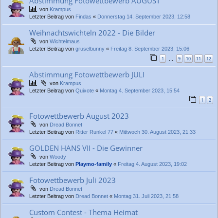
Abstimmung Fotowettbewerb AUGUST
von
Krampus
Letzter Beitrag von
Findas
«
Donnerstag 14. September 2023, 12:58
Weihnachtswichteln 2022 - Die Bilder
von
Wichtelmaus
Letzter Beitrag von
gruselbunny
«
Freitag 8. September 2023, 15:06
1
9
10
11
12
…
Abstimmung Fotowettbewerb JULI
von
Krampus
Letzter Beitrag von
Quixote
«
Montag 4. September 2023, 15:54
1
2
Fotowettbewerb August 2023
von
Dread Bonnet
Letzter Beitrag von
Ritter Runkel 77
«
Mittwoch 30. August 2023, 21:33
GOLDEN HANS VII - Die Gewinner
von
Woody
Letzter Beitrag von
Playmo-family
«
Freitag 4. August 2023, 19:02
Fotowettbewerb Juli 2023
von
Dread Bonnet
Letzter Beitrag von
Dread Bonnet
«
Montag 31. Juli 2023, 21:58
Custom Contest - Thema Heimat