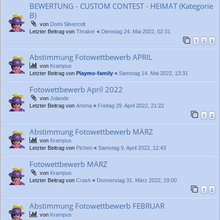
BEWERTUNG - CUSTOM CONTEST - HEIMAT (Kategorie
B)
von
Domi Silvercolt
Letzter Beitrag von
Thraker
«
Dienstag 24. Mai 2022, 02:31
1
2
3
Abstimmung Fotowettbewerb APRIL
von
Krampus
Letzter Beitrag von
Playmo-family
«
Samstag 14. Mai 2022, 13:31
Fotowettbewerb April 2022
von
Jolande
Letzter Beitrag von
Artona
«
Freitag 29. April 2022, 21:22
1
2
Abstimmung Fotowettbewerb MÄRZ
von
Krampus
Letzter Beitrag von
Pichen
«
Samstag 9. April 2022, 12:43
Fotowettbewerb MÄRZ
von
Krampus
Letzter Beitrag von
Crash
«
Donnerstag 31. März 2022, 19:00
1
2
Abstimmung Fotowettbewerb FEBRUAR
von
Krampus