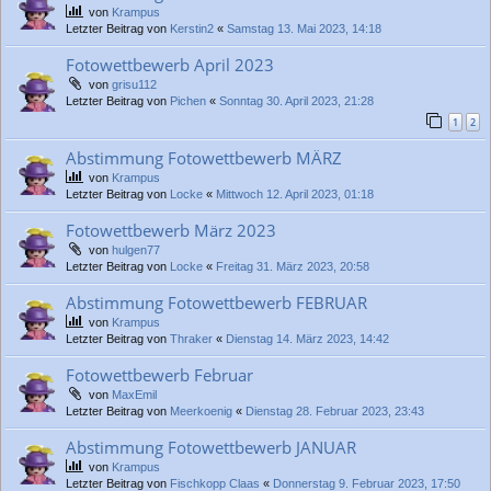
von
Krampus
Letzter Beitrag von
Kerstin2
«
Samstag 13. Mai 2023, 14:18
Fotowettbewerb April 2023
von
grisu112
Letzter Beitrag von
Pichen
«
Sonntag 30. April 2023, 21:28
1
2
Abstimmung Fotowettbewerb MÄRZ
von
Krampus
Letzter Beitrag von
Locke
«
Mittwoch 12. April 2023, 01:18
Fotowettbewerb März 2023
von
hulgen77
Letzter Beitrag von
Locke
«
Freitag 31. März 2023, 20:58
Abstimmung Fotowettbewerb FEBRUAR
von
Krampus
Letzter Beitrag von
Thraker
«
Dienstag 14. März 2023, 14:42
Fotowettbewerb Februar
von
MaxEmil
Letzter Beitrag von
Meerkoenig
«
Dienstag 28. Februar 2023, 23:43
Abstimmung Fotowettbewerb JANUAR
von
Krampus
Letzter Beitrag von
Fischkopp Claas
«
Donnerstag 9. Februar 2023, 17:50