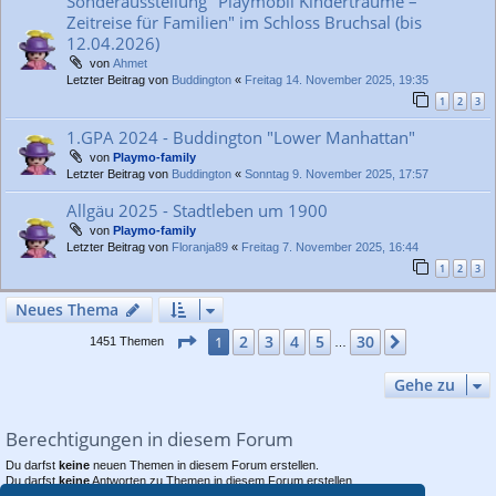
Sonderausstellung "Playmobil Kinderträume –
Zeitreise für Familien" im Schloss Bruchsal (bis
12.04.2026)
von
Ahmet
Letzter Beitrag von
Buddington
«
Freitag 14. November 2025, 19:35
1
2
3
1.GPA 2024 - Buddington "Lower Manhattan"
von
Playmo-family
Letzter Beitrag von
Buddington
«
Sonntag 9. November 2025, 17:57
Allgäu 2025 - Stadtleben um 1900
von
Playmo-family
Letzter Beitrag von
Floranja89
«
Freitag 7. November 2025, 16:44
1
2
3
Neues Thema
Seite
1
von
30
2
3
4
5
30
1
Nächste
1451 Themen
…
Gehe zu
Berechtigungen in diesem Forum
Du darfst
keine
neuen Themen in diesem Forum erstellen.
Du darfst
keine
Antworten zu Themen in diesem Forum erstellen.
Du darfst deine Beiträge in diesem Forum
nicht
ändern.