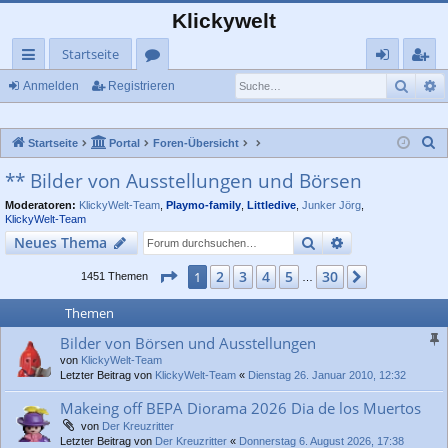
Klickywelt
Startseite
Such
E
ch
or
n
eg
Anmelden
Registrieren
ne
en
m
ist
S
Startseite
Portal
Foren-Übersicht
llz
el
rie
u
** Bilder von Ausstellungen und Börsen
ug
de
re
c
Moderatoren:
KlickyWelt-Team
,
Playmo-family
,
Littledive
,
Junker Jörg
,
rif
n
n
h
KlickyWelt-Team
e
f
Suche
Erweiterte Suc
Neues Thema
Seite
1
von
30
2
3
4
5
30
1
Nächste
1451 Themen
…
Themen
Bilder von Börsen und Ausstellungen
von
KlickyWelt-Team
Letzter Beitrag von
KlickyWelt-Team
«
Dienstag 26. Januar 2010, 12:32
Makeing off BEPA Diorama 2026 Dia de los Muertos
von
Der Kreuzritter
Letzter Beitrag von
Der Kreuzritter
«
Donnerstag 6. August 2026, 17:38