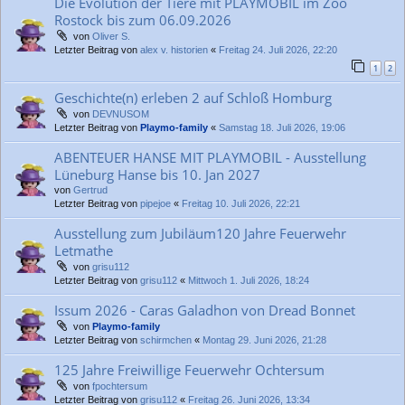
Die Evolution der Tiere mit PLAYMOBIL im Zoo
Rostock bis zum 06.09.2026
von
Oliver S.
Letzter Beitrag von
alex v. historien
«
Freitag 24. Juli 2026, 22:20
1
2
Geschichte(n) erleben 2 auf Schloß Homburg
von
DEVNUSOM
Letzter Beitrag von
Playmo-family
«
Samstag 18. Juli 2026, 19:06
ABENTEUER HANSE MIT PLAYMOBIL - Ausstellung
Lüneburg Hanse bis 10. Jan 2027
von
Gertrud
Letzter Beitrag von
pipejoe
«
Freitag 10. Juli 2026, 22:21
Ausstellung zum Jubiläum120 Jahre Feuerwehr
Letmathe
von
grisu112
Letzter Beitrag von
grisu112
«
Mittwoch 1. Juli 2026, 18:24
Issum 2026 - Caras Galadhon von Dread Bonnet
von
Playmo-family
Letzter Beitrag von
schirmchen
«
Montag 29. Juni 2026, 21:28
125 Jahre Freiwillige Feuerwehr Ochtersum
von
fpochtersum
Letzter Beitrag von
grisu112
«
Freitag 26. Juni 2026, 13:34