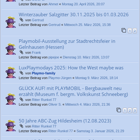
Letzter Beitrag von
Ahmet
«
Montag 20. April 2026, 20:07
Winterzauber Salzgitter 30.11.2025 bis 01.03.2026
von
Gertrud
Letzter Beitrag von
Gertrud
«
Mittwoch 25. März 2026, 15:38
1
2
Playmobil-Ausstellung zur Stadtrechtsfeier in
Gelnhausen (Hessen)
von
Frank
Letzter Beitrag von
pipejoe
«
Dienstag 10. März 2026, 13:07
LuxPlaymodays 2025: How the West maybe was
von
Playmo-family
Letzter Beitrag von
Playmo-Jürgen
«
Montag 9. März 2026, 18:14
GLÜCK AUF! mit PLAYMOBIL - Bergbauwelt neu
erzählt (Museum f. bergm. Volkskunst Schneeberg)
von
Ritter Runkel 77
Letzter Beitrag von
Oliver S.
«
Mittwoch 4. März 2026, 21:36
1
2
3
50 Jahre ABC-Zug Hildesheim (12.08.2023)
von
Ritter Runkel 77
Letzter Beitrag von
Ritter Runkel 77
«
Samstag 3. Januar 2026, 21:29