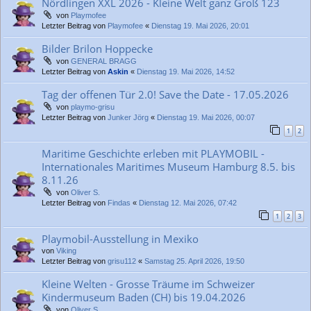
Nördlingen XXL 2026 - Kleine Welt ganz Groß 123
von
Playmofee
Letzter Beitrag von
Playmofee
«
Dienstag 19. Mai 2026, 20:01
Bilder Brilon Hoppecke
von
GENERAL BRAGG
Letzter Beitrag von
Askin
«
Dienstag 19. Mai 2026, 14:52
Tag der offenen Tür 2.0! Save the Date - 17.05.2026
von
playmo-grisu
Letzter Beitrag von
Junker Jörg
«
Dienstag 19. Mai 2026, 00:07
1
2
Maritime Geschichte erleben mit PLAYMOBIL -
Internationales Maritimes Museum Hamburg 8.5. bis
8.11.26
von
Oliver S.
Letzter Beitrag von
Findas
«
Dienstag 12. Mai 2026, 07:42
1
2
3
Playmobil-Ausstellung in Mexiko
von
Viking
Letzter Beitrag von
grisu112
«
Samstag 25. April 2026, 19:50
Kleine Welten - Grosse Träume im Schweizer
Kindermuseum Baden (CH) bis 19.04.2026
von
Oliver S.