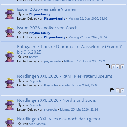
Issum 2026 - einzelne Vitrinen
von
Playmo-family
Letzter Beitrag von
Playmo-family
«
Montag 22. Juni 2026, 19:01
Issum 2026 - Völker von Coach
von
Playmo-family
Letzter Beitrag von
Playmo-family
«
Montag 22. Juni 2026, 18:54
Fotogalerie: Louvre-Diorama im Wasselonne (F) von 7.
bis 9.6.2025
von
Ahmet
Letzter Beitrag von
play.m.smile
«
Mittwoch 17. Juni 2026, 12:02
1
2
3
Nördlingen XXL 2026 - RKM (RiesKraterMuseum)
von
Playmofee
Letzter Beitrag von
Playmofee
«
Freitag 5. Juni 2026, 19:05
1
2
Nördlingen XXL 2026 - Nordis und Südis
von
Playmofee
Letzter Beitrag von
thurgovia
«
Montag 25. Mai 2026, 11:14
Nördlingen XXL Alles was noch dazu gehört
von
Miss Marple