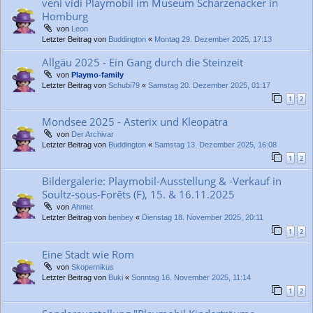
veni vidi Playmobil im Museum Scharzenacker in
Homburg
von
Leon
Letzter Beitrag von
Buddington
«
Montag 29. Dezember 2025, 17:13
Allgäu 2025 - Ein Gang durch die Steinzeit
von
Playmo-family
Letzter Beitrag von
Schubi79
«
Samstag 20. Dezember 2025, 01:17
1
2
Mondsee 2025 - Asterix und Kleopatra
von
Der Archivar
Letzter Beitrag von
Buddington
«
Samstag 13. Dezember 2025, 16:08
1
2
Bildergalerie: Playmobil-Ausstellung & -Verkauf in
Soultz-sous-Forêts (F), 15. & 16.11.2025
von
Ahmet
Letzter Beitrag von
benbey
«
Dienstag 18. November 2025, 20:11
1
2
Eine Stadt wie Rom
von
Skopernikus
Letzter Beitrag von
Buki
«
Sonntag 16. November 2025, 11:14
1
2