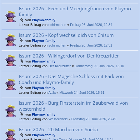
Issum 2026 - Feen und Meerjungfrauen von Playmo-
family
von
Playmo-family
Letzter Beitrag von
schirmchen
«
Freitag 26. Juni 2026, 12:34
Issum 2026 - Kopf wechsel dich von Chisum
von
Playmo-family
Letzter Beitrag von
schirmchen
«
Freitag 26. Juni 2026, 12:31
Issum 2026 - Wikingerdorf von Der Kreuzritter
von
Playmo-family
Letzter Beitrag von
Der Kreuzritter
«
Donnerstag 25. Juni 2026, 13:10
Issum 2026 - Das Magische Schloss mit Park von
Coach und Playmo-family
von
Playmo-family
Letzter Beitrag von
Attila
«
Mittwoch 24. Juni 2026, 15:51
Issum 2026 - Burg Finsterstein im Zauberwald von
westernheld
von
Playmo-family
Letzter Beitrag von
Westernheld
«
Dienstag 23. Juni 2026, 23:49
Issum 2026 - 20 Märchen von Sneba
von
Playmo-family
Letzter Beitrag von
Astina Zee
«
Dienstag 23. Juni 2026, 13:24