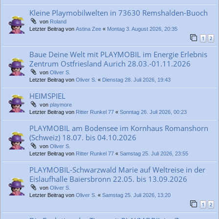
Kleine Playmobilwelten in 73630 Remshalden-Buoch
von
Roland
Letzter Beitrag von
Astina Zee
«
Montag 3. August 2026, 20:35
1
2
Baue Deine Welt mit PLAYMOBIL im Energie Erlebnis
Zentrum Ostfriesland Aurich 28.03.-01.11.2026
von
Oliver S.
Letzter Beitrag von
Oliver S.
«
Dienstag 28. Juli 2026, 19:43
HEIMSPIEL
von
playmore
Letzter Beitrag von
Ritter Runkel 77
«
Sonntag 26. Juli 2026, 00:23
PLAYMOBIL am Bodensee im Kornhaus Romanshorn
(Schweiz) 18.07. bis 04.10.2026
von
Oliver S.
Letzter Beitrag von
Ritter Runkel 77
«
Samstag 25. Juli 2026, 23:55
PLAYMOBIL-Schwarzwald Marie auf Weltreise in der
Eislaufhalle Baiersbronn 22.05. bis 13.09.2026
von
Oliver S.
Letzter Beitrag von
Oliver S.
«
Samstag 25. Juli 2026, 13:20
1
2