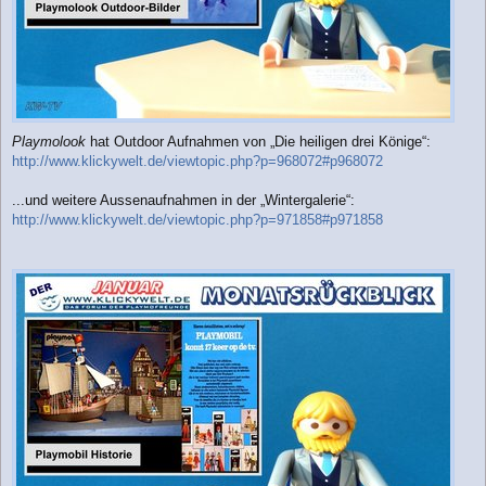
Playmolook
hat Outdoor Aufnahmen von „Die heiligen drei Könige“:
http://www.klickywelt.de/viewtopic.php?p=968072#p968072
...und weitere Aussenaufnahmen in der „Wintergalerie“:
http://www.klickywelt.de/viewtopic.php?p=971858#p971858