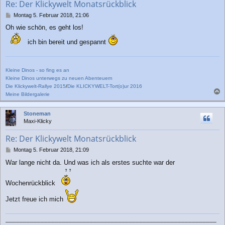
Re: Der Klickywelt Monatsrückblick
e
n
B
Montag 5. Februar 2018, 21:06
e
Oh wie schön, es geht los!
i
t
ich bin bereit und gespannt
r
a
g
Kleine Dinos - so fing es an
Kleine Dinos unterwegs zu neuen Abenteuern
Die Klickywelt-Rallye 2015
/
Die KLICKYWELT-Tort(o)ur 2016
Meine Bildergalerie
a
c
Stoneman
h
Maxi-Klicky
o
b
Re: Der Klickywelt Monatsrückblick
e
n
B
Montag 5. Februar 2018, 21:09
e
War lange nicht da. Und was ich als erstes suchte war der
i
t
r
Wochenrückblick
a
g
Jetzt freue ich mich
____________________________________________________________