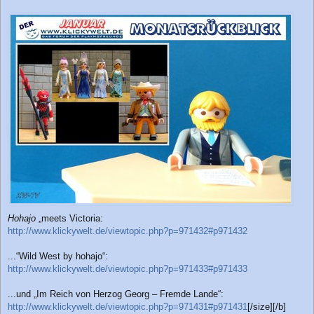
Hohajo
„meets Victoria:
http://www.klickywelt.de/viewtopic.php?p=971432#p971432
...“Wild West by hohajo“:
http://www.klickywelt.de/viewtopic.php?p=971433#p971433
...und „Im Reich von Herzog Georg – Fremde Lande“:
http://www.klickywelt.de/viewtopic.php?p=971431#p971431
[/size][/b]