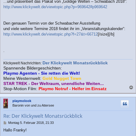
...und präsentiert das Plakat von „Goldige Welten – Schwabach 2018“:
http://www.klickywelt.de/viewtopic.php?p=969642#p969642
Den genauen Termin von der Schwabacher Ausstellung
und viele weitere Termine 2018 findet ihr im „Veranstaltungskalender“:
http://www.klickywelt.de/viewtopic.php?f=27&t=66712
[/size][/b]
.
Der Klickywelt Monatsrückblick
Klickywelt Nachrichten:
Spannende Bildergeschichten:
Playmo Agenten - Sie retten die Welt!
Meine Westernwelt:
Gold Nugget Town
STAR TREK - Der Weltraum, unendliche Weiten...
Stop-Motion Film:
Playmo Notruf - Helfer im Einsatz
a
c
playmolook
h
Baronin von und zu Attersee
o
b
Re: Der Klickywelt Monatsrückblick
e
n
B
Montag 5. Februar 2018, 21:33
e
Hallo Franky!
i
t