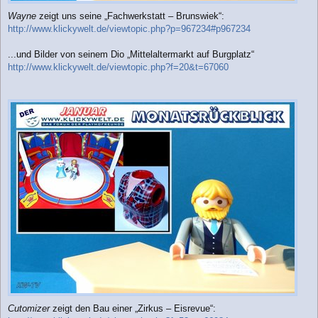
Wayne
zeigt uns seine „Fachwerkstatt – Brunswiek“:
http://www.klickywelt.de/viewtopic.php?p=967234#p967234
...und Bilder von seinem Dio „Mittelaltermarkt auf Burgplatz“
http://www.klickywelt.de/viewtopic.php?f=20&t=67060
Cutomizer
zeigt den Bau einer „Zirkus – Eisrevue“: