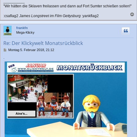
__________
"Wir hätten die Sklaven freilassen und dann auf Fort Sumter schießen sollen!"
:csaflag2
James Longstreet im Film Gettysburg
:yankflag2
a
c
frankfn
h
Mega-Klicky
o
b
Re: Der Klickywelt Monatsrückblick
e
n
B
Montag 5. Februar 2018, 21:12
e
.
i
t
r
a
g