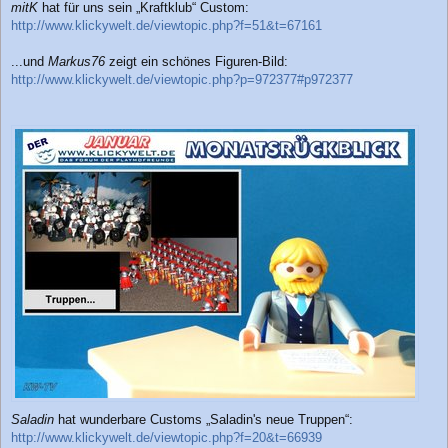
mitK
hat für uns sein „Kraftklub“ Custom:
http://www.klickywelt.de/viewtopic.php?f=51&t=67161
...und
Markus76
zeigt ein schönes Figuren-Bild:
http://www.klickywelt.de/viewtopic.php?p=972377#p972377
Saladin
hat wunderbare Customs „Saladin's neue Truppen“:
http://www.klickywelt.de/viewtopic.php?f=20&t=66939