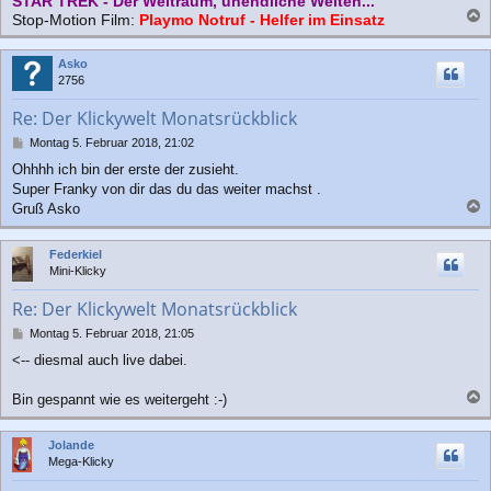
STAR TREK - Der Weltraum, unendliche Weiten...
Stop-Motion Film:
Playmo Notruf - Helfer im Einsatz
a
c
Asko
h
2756
o
b
Re: Der Klickywelt Monatsrückblick
e
n
B
Montag 5. Februar 2018, 21:02
e
Ohhhh ich bin der erste der zusieht.
i
Super Franky von dir das du das weiter machst .
t
r
Gruß Asko
a
a
g
c
Federkiel
h
Mini-Klicky
o
b
Re: Der Klickywelt Monatsrückblick
e
n
B
Montag 5. Februar 2018, 21:05
e
<-- diesmal auch live dabei.
i
t
r
Bin gespannt wie es weitergeht :-)
a
a
g
c
Jolande
h
Mega-Klicky
o
b