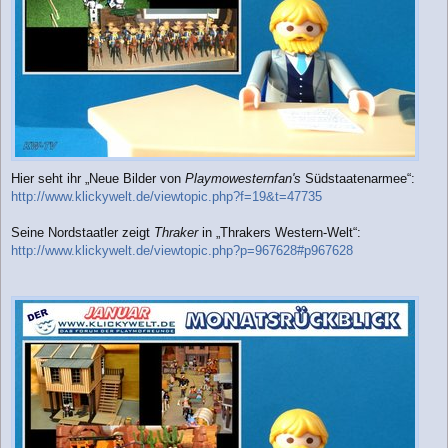
Hier seht ihr „Neue Bilder von
Playmowesternfan's
Südstaatenarmee“:
http://www.klickywelt.de/viewtopic.php?f=19&t=47735
Seine Nordstaatler zeigt
Thraker
in „Thrakers Western-Welt“:
http://www.klickywelt.de/viewtopic.php?p=967628#p967628