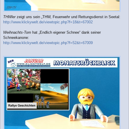
THWler
zeigt uns sein „THW, Feuerwehr und Rettungsdienst in Seetal:
http://www.klickywelt.de/viewtopic.php?f=18&t=67002
Weihnachts-Tom
hat „Endlich eigener Schnee“ dank seiner
Schneekanone:
http://www.klickywelt.de/viewtopic.php?f=52&t=67009