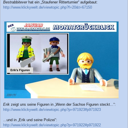
Bestrabbitever
hat ein „Staufener Ritterturnier“ aufgebaut:
http://www.klickywelt.de/viewtopic.php?f=20&t=67150
Erik
zeigt uns seine Figuren in „Wenn der Sachse Figuren steckt...“:
http://www.klickywelt.de/viewtopic.php?p=971923#p971923
...und in „Erik und seine Polizei“:
http://www.klickywelt.de/viewtopic.php?p=971922#p971922