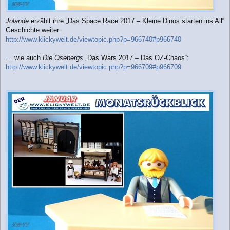
Jolande
erzählt ihre „Das Space Race 2017 – Kleine Dinos starten ins All“
Geschichte weiter:
http://www.klickywelt.de/viewtopic.php?p=966740#p966740
… wie auch
Die Osebergs
„Das Wars 2017 – Das ÖZ-Chaos“:
http://www.klickywelt.de/viewtopic.php?p=966709#p966709