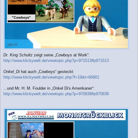
Dr. King Schultz
zeigt seine „Cowboys at Work“:
http://www.klickywelt.de/viewtopic.php?p=971513#p971513
Onkel_Di
hat auch „Cowboys“ gesteckt:
http://www.klickywelt.de/viewtopic.php?f=19&t=66901
...und Mr. H. M. Foulder in „Onkel Di's Amerikaner“:
http://www.klickywelt.de/viewtopic.php?p=970838#p970838