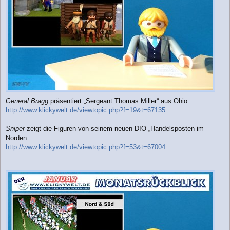
General Bragg
präsentiert „Sergeant Thomas Miller“ aus Ohio:
http://www.klickywelt.de/viewtopic.php?f=19&t=67135
Sniper
zeigt die Figuren von seinem neuen DIO „Handelsposten im
Norden:
http://www.klickywelt.de/viewtopic.php?f=53&t=67004