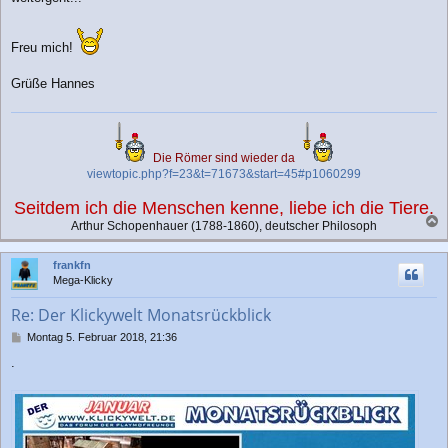
Freu mich!
Grüße Hannes
Die Römer sind wieder da
viewtopic.php?f=23&t=71673&start=45#p1060299
Seitdem ich die Menschen kenne, liebe ich die Tiere.
Arthur Schopenhauer (1788-1860), deutscher Philosoph
a
c
frankfn
h
Mega-Klicky
o
b
Re: Der Klickywelt Monatsrückblick
e
n
B
Montag 5. Februar 2018, 21:36
e
.
i
t
r
a
g