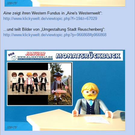
Aine
zeigt ihren Western Fundus in „Aine's Westernwelt“:
http://www.klickywelt.de/viewtopic.php?f=19&t=67029
...und teilt Bilder von „Umgestaltung Stadt Reuschenberg“:
http://www.klickywelt.de/viewtopic.php?p=966868#p966868