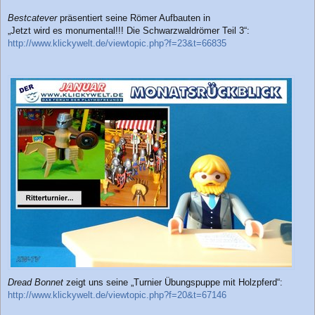
Bestcatever
präsentiert seine Römer Aufbauten in
„Jetzt wird es monumental!!! Die Schwarzwaldrömer Teil 3“:
http://www.klickywelt.de/viewtopic.php?f=23&t=66835
Dread Bonnet
zeigt uns seine „Turnier Übungspuppe mit Holzpferd“:
http://www.klickywelt.de/viewtopic.php?f=20&t=67146