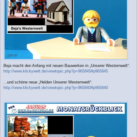
Beja
macht den Anfang mit neuen Bauwerken in „Unserer Westernwelt“:
http://www.klickywelt.de/viewtopic.php?p=965845#p965845
...und schöne neue „Helden Unserer Westernwelt“:
http://www.klickywelt.de/viewtopic.php?p=965840#p965840