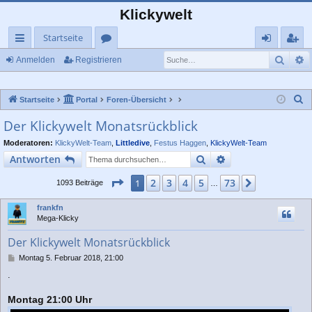
Klickywelt
Startseite
Such
E
ch
or
n
eg
Anmelden
Registrieren
ne
en
m
ist
S
Startseite
Portal
Foren-Übersicht
llz
el
rie
u
Der Klickywelt Monatsrückblick
ug
de
re
c
Moderatoren:
KlickyWelt-Team
,
Littledive
,
Festus Haggen
,
KlickyWelt-Team
rif
n
n
h
Suche
Erweiterte Suche
Antworten
e
f
Seite
1
von
73
2
3
4
5
73
1
Nächste
1093 Beiträge
…
frankfn
Mega-Klicky
Der Klickywelt Monatsrückblick
B
Montag 5. Februar 2018, 21:00
e
.
i
t
Montag 21:00 Uhr
r
a