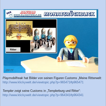
Playmobilfreak
hat Bilder von seinen Figuren Customs „Meine Ritterwelt:
http://www.klickywelt.de/viewtopic.php?p=965471#p965471
Templer
zeigt seine Customs in „Templerburg und Ritter“:
http://www.klickywelt.de/viewtopic.php?p=964341#p964341