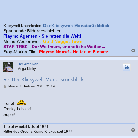
.
Der Klickywelt Monatsrückblick
Klickywelt Nachrichten:
Spannende Bildergeschichten:
Playmo Agenten - Sie retten die Welt!
Meine Westernwelt:
Gold Nugget Town
STAR TREK - Der Weltraum, unendliche Weiten...
Stop-Motion Film:
Playmo Notruf - Helfer im Einsatz
a
c
Der Archivar
h
Mega-Klicky
o
b
Re: Der Klickywelt Monatsrückblick
e
n
B
Montag 5. Februar 2018, 21:19
e
i
t
Hurra!
r
Franky is back!
a
g
Super!
The playmobil kids of 1974
Ritter des Ordens König Klickys seit 1977
a