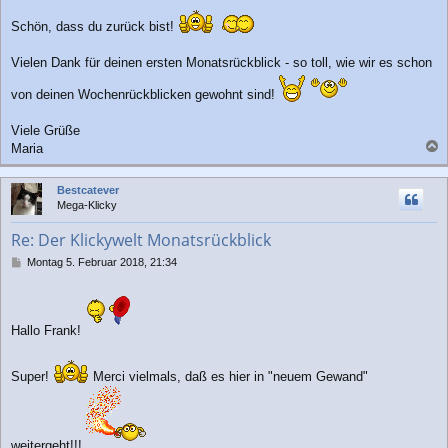
r
Schön, dass du zurück bist!
a
g
Vielen Dank für deinen ersten Monatsrückblick - so toll, wie wir es schon
von deinen Wochenrückblicken gewohnt sind!
Viele Grüße
Maria
a
c
Bestcatever
h
Mega-Klicky
o
b
Re: Der Klickywelt Monatsrückblick
e
n
B
Montag 5. Februar 2018, 21:34
e
i
t
r
Hallo Frank!
a
g
Super!
Merci vielmals, daß es hier in "neuem Gewand"
weitergeht!!!