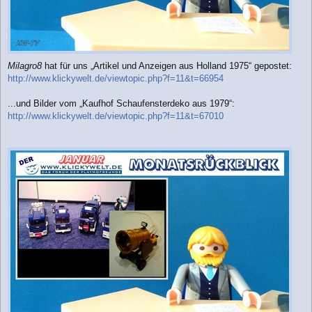
Milagro8
hat für uns „Artikel und Anzeigen aus Holland 1975“ gepostet:
http://www.klickywelt.de/viewtopic.php?f=11&t=66954
...und Bilder vom „Kaufhof Schaufensterdeko aus 1979“:
http://www.klickywelt.de/viewtopic.php?f=11&t=67010