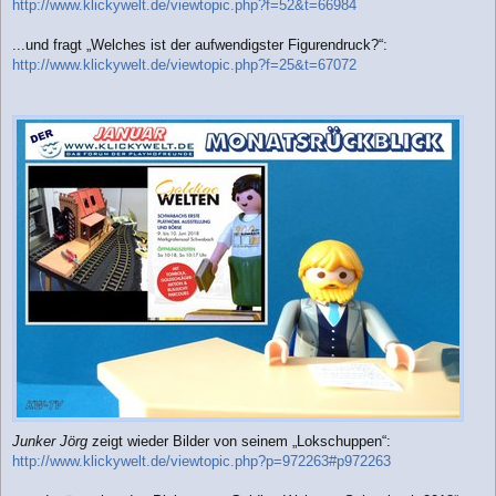
http://www.klickywelt.de/viewtopic.php?f=52&t=66984
...und fragt „Welches ist der aufwendigster Figurendruck?“:
http://www.klickywelt.de/viewtopic.php?f=25&t=67072
Junker Jörg
zeigt wieder Bilder von seinem „Lokschuppen“:
http://www.klickywelt.de/viewtopic.php?p=972263#p972263