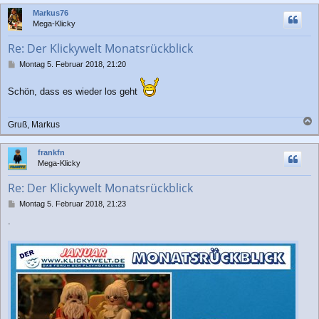
c
Markus76
h
Mega-Klicky
o
b
Re: Der Klickywelt Monatsrückblick
e
n
B
Montag 5. Februar 2018, 21:20
e
i
Schön, dass es wieder los geht
t
r
a
Gruß, Markus
g
a
c
frankfn
h
Mega-Klicky
o
b
Re: Der Klickywelt Monatsrückblick
e
n
B
Montag 5. Februar 2018, 21:23
e
.
i
t
r
a
g