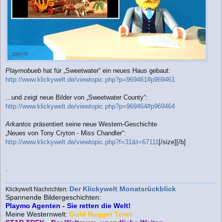
Playmobueb
hat für „Sweetwater“ ein neues Haus gebaut:
http://www.klickywelt.de/viewtopic.php?p=969461#p969461
...und zeigt neue Bilder von „Sweetwater County“:
http://www.klickywelt.de/viewtopic.php?p=969464#p969464
Arkantos
präsentiert seine neue Western-Geschichte
„Neues von Tony Cryton - Miss Chandler“:
http://www.klickywelt.de/viewtopic.php?f=31&t=67111
[/size][/b]
.
Der Klickywelt Monatsrückblick
Klickywelt Nachrichten:
Spannende Bildergeschichten:
Playmo Agenten - Sie retten die Welt!
Meine Westernwelt:
Gold Nugget Town