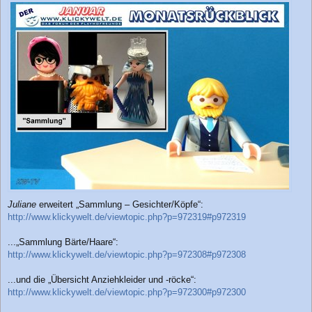
Juliane
erweitert „Sammlung – Gesichter/Köpfe“:
http://www.klickywelt.de/viewtopic.php?p=972319#p972319
...„Sammlung Bärte/Haare“:
http://www.klickywelt.de/viewtopic.php?p=972308#p972308
...und die „Übersicht Anziehkleider und -röcke“:
http://www.klickywelt.de/viewtopic.php?p=972300#p972300