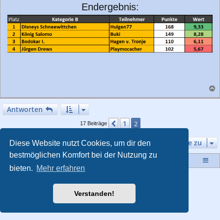
Endergebnis:
a
c
Antworten
h
o
1
Vorherige
2
17 Beiträge
b
e
Gehe zu
Diese Website nutzt Cookies, um dir den
n
bestmöglichen Komfort bei der Nutzung zu
Startseite
Portal
Foren-Übersicht
bieten.
Mehr erfahren
Powered by
phpBB
® Forum Software © phpBB Limited
Style von
Arty
- Aktualisieren phpBB 3.2 von MrGaby
Verstanden!
Deutsche Übersetzung durch
phpBB.de
Datenschutz
|
Nutzungsbedingungen
|
Impressum