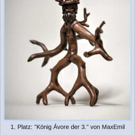
1. Platz: "König Ávore der 3." von MaxEmil