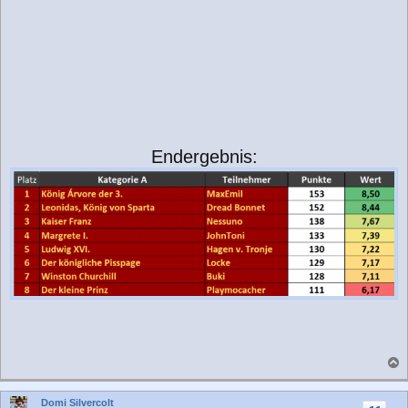
Endergebnis:
a
c
Domi Silvercolt
h