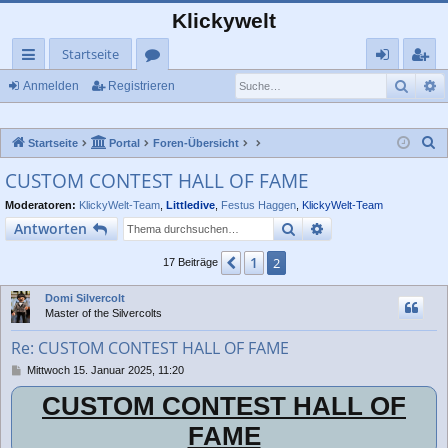
Klickywelt
Startseite
Such
E
ch
or
n
eg
Anmelden
Registrieren
ne
en
m
ist
S
Startseite
Portal
Foren-Übersicht
llz
el
rie
u
CUSTOM CONTEST HALL OF FAME
ug
de
re
c
Moderatoren:
KlickyWelt-Team
,
Littledive
,
Festus Haggen
,
KlickyWelt-Team
rif
n
n
h
Suche
Erweiterte Suche
Antworten
e
f
1
Vorherige
2
17 Beiträge
Domi Silvercolt
Master of the Silvercolts
Re: CUSTOM CONTEST HALL OF FAME
B
Mittwoch 15. Januar 2025, 11:20
e
CUSTOM CONTEST HALL OF
i
t
FAME
r
a