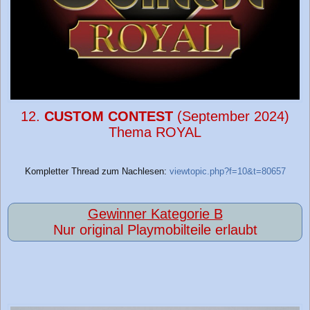
12.
CUSTOM CONTEST
(September 2024)
Thema ROYAL
Kompletter Thread zum Nachlesen:
viewtopic.php?f=10&t=80657
Gewinner Kategorie B
Nur original Playmobilteile erlaubt