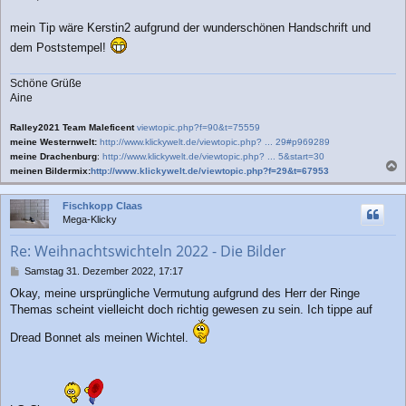
t
r
mein Tip wäre Kerstin2 aufgrund der wunderschönen Handschrift und
a
dem Poststempel!
g
Schöne Grüße
Aine
Ralley2021 Team Maleficent
viewtopic.php?f=90&t=75559
meine Westernwelt:
http://www.klickywelt.de/viewtopic.php? ... 29#p969289
meine Drachenburg
:
http://www.klickywelt.de/viewtopic.php? ... 5&start=30
meinen Bildermix:
http://www.klickywelt.de/viewtopic.php?f=29&t=67953
a
c
Fischkopp Claas
h
Mega-Klicky
o
b
Re: Weihnachtswichteln 2022 - Die Bilder
e
n
B
Samstag 31. Dezember 2022, 17:17
e
Okay, meine ursprüngliche Vermutung aufgrund des Herr der Ringe
i
Themas scheint vielleicht doch richtig gewesen zu sein. Ich tippe auf
t
r
Dread Bonnet als meinen Wichtel.
a
g