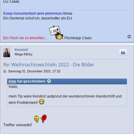
LG Claas
Exegi monumentum aere perennius
Horaz
Ein Denkmal schuf ich, dauerhafter als Erz.
Ein Fisch sie zu knechten...
Fischkopp Claas
a
c
Kerstin2
h
Mega-Klicky
o
b
Re: Weihnachtswichteln 2022 - Die Bilder
e
n
B
Samstag 31. Dezember 2022, 17:32
e
i
Aine
hat geschrieben:
t
Hallo,
r
a
mein Tip wäre Kerstin2 aufgrund der wunderschönen Handschrift und
g
dem Poststempel!
Treffer versenkt!