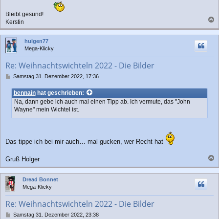
Bleibt gesund!
Kerstin
a
c
hulgen77
h
Mega-Klicky
o
b
Re: Weihnachtswichteln 2022 - Die Bilder
e
n
B
Samstag 31. Dezember 2022, 17:36
e
i
bennain
hat geschrieben:
t
Na, dann gebe ich auch mal einen Tipp ab. Ich vermute, das "John
r
Wayne" mein Wichtel ist.
a
g
Das tippe ich bei mir auch… mal gucken, wer Recht hat
Gruß Holger
a
c
Dread Bonnet
h
Mega-Klicky
o
b
Re: Weihnachtswichteln 2022 - Die Bilder
e
n
B
Samstag 31. Dezember 2022, 23:38