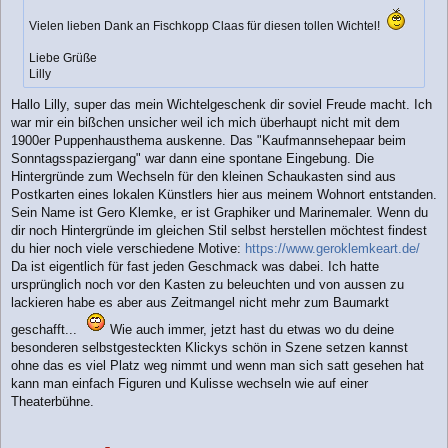
Vielen lieben Dank an Fischkopp Claas für diesen tollen Wichtel!
Liebe Grüße
Lilly
Hallo Lilly, super das mein Wichtelgeschenk dir soviel Freude macht. Ich
war mir ein bißchen unsicher weil ich mich überhaupt nicht mit dem
1900er Puppenhausthema auskenne. Das "Kaufmannsehepaar beim
Sonntagsspaziergang" war dann eine spontane Eingebung. Die
Hintergründe zum Wechseln für den kleinen Schaukasten sind aus
Postkarten eines lokalen Künstlers hier aus meinem Wohnort entstanden.
Sein Name ist Gero Klemke, er ist Graphiker und Marinemaler. Wenn du
dir noch Hintergründe im gleichen Stil selbst herstellen möchtest findest
du hier noch viele verschiedene Motive:
https://www.geroklemkeart.de/
Da ist eigentlich für fast jeden Geschmack was dabei. Ich hatte
ursprünglich noch vor den Kasten zu beleuchten und von aussen zu
lackieren habe es aber aus Zeitmangel nicht mehr zum Baumarkt
geschafft...
Wie auch immer, jetzt hast du etwas wo du deine
besonderen selbstgesteckten Klickys schön in Szene setzen kannst
ohne das es viel Platz weg nimmt und wenn man sich satt gesehen hat
kann man einfach Figuren und Kulisse wechseln wie auf einer
Theaterbühne.