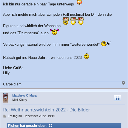
a
ich bin nur gerade ein paar Tage unterwegs
g
Aber ich melde mich aber auf jeden Fall nochmal bei Dir, denn die
Figuren sind wirklich der Wahnsinn
und das "Drumherum" auch
Verpackungsmaterial wird bei mir immer "weiterverwendet"
Rutsch gut ins Neue Jahr ... wir lesen uns 2023
Liebe Grüße
Lilly
Carpe diem
a
c
Matthew O'Mara
h
Mini-Klicky
o
b
Re: Weihnachtswichteln 2022 - Die Bilder
e
n
B
Freitag 30. Dezember 2022, 19:49
e
i
Pichen
hat geschrieben: