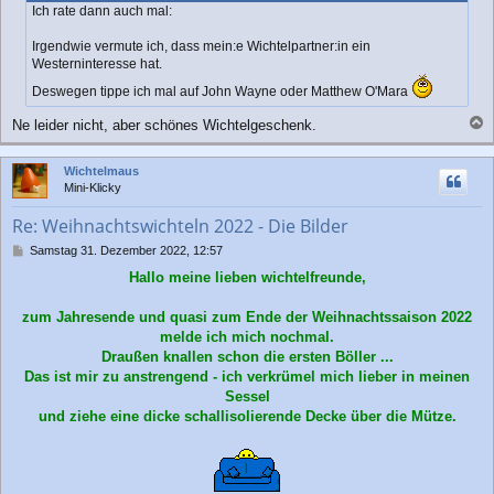
t
Ich rate dann auch mal:
r
a
Irgendwie vermute ich, dass mein:e Wichtelpartner:in ein
g
Westerninteresse hat.
Deswegen tippe ich mal auf John Wayne oder Matthew O'Mara
Ne leider nicht, aber schönes Wichtelgeschenk.
a
c
Wichtelmaus
h
Mini-Klicky
o
b
Re: Weihnachtswichteln 2022 - Die Bilder
e
n
B
Samstag 31. Dezember 2022, 12:57
e
Hallo meine lieben wichtelfreunde,
i
t
r
zum Jahresende und quasi zum Ende der Weihnachtssaison 2022
a
melde ich mich nochmal.
g
Draußen knallen schon die ersten Böller ...
Das ist mir zu anstrengend - ich verkrümel mich lieber in meinen
Sessel
und ziehe eine dicke schallisolierende Decke über die Mütze.