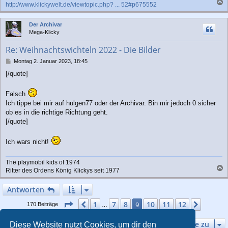
http://www.klickywelt.de/viewtopic.php? ... 52#p675552
a
c
Der Archivar
h
Mega-Klicky
o
b
Re: Weihnachtswichteln 2022 - Die Bilder
e
n
B
Montag 2. Januar 2023, 18:45
e
[/quote]
i
t
r
Falsch
a
Ich tippe bei mir auf hulgen77 oder der Archivar. Bin mir jedoch 0 sicher
g
ob es in die richtige Richtung geht.
[/quote]
Ich wars nicht!
The playmobil kids of 1974
Ritter des Ordens König Klickys seit 1977
a
c
Antworten
h
o
Seite
9
von
12
1
7
8
10
11
12
Vorherige
9
Nächst
170 Beiträge
…
b
e
Gehe zu
Diese Website nutzt Cookies, um dir den
n