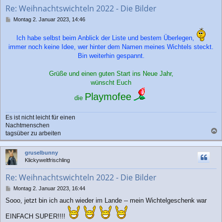
b
Re: Weihnachtswichteln 2022 - Die Bilder
e
n
B
Montag 2. Januar 2023, 14:46
e
i
Ich habe selbst beim Anblick der Liste und bestem Überlegen,
t
immer noch keine Idee, wer hinter dem Namen meines Wichtels steckt.
r
Bin weiterhin gespannt.
a
g
Grüße und einen guten Start ins Neue Jahr,
wünscht Euch
Playmofee
die
Es ist nicht leicht für einen
Nachtmenschen
tagsüber zu arbeiten
a
c
gruselbunny
h
Klickyweltfrischling
o
b
Re: Weihnachtswichteln 2022 - Die Bilder
e
n
B
Montag 2. Januar 2023, 16:44
e
Sooo, jetzt bin ich auch wieder im Lande -- mein Wichtelgeschenk war
i
t
EINFACH SUPER!!!!
r