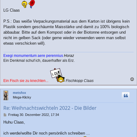
LG Claas
P.S.: Das weiße Verpackungsmaterial aus dem Karton ist übrigens kein
Plastik sondern geschäumte Maisstärke und damit zu 100% biologisch
abbaubar. Bitte auf dem Kompost oder in der Biotonne entsorgen und
nicht im gelben Sack (oder gerne wieder verwenden wenn man selbst
etwas verschicken will).
Exegi monumentum aere perennius
Horaz
Ein Denkmal schuf ich, dauerhafter als Erz.
Ein Fisch sie zu knechten...
Fischkopp Claas
a
c
metsfox
h
Mega-Klicky
o
b
Re: Weihnachtswichteln 2022 - Die Bilder
e
n
B
Freitag 30. Dezember 2022, 17:34
e
Huhu Claas,
i
t
r
ich werde/wollte Dir noch persönlich schreiben ...