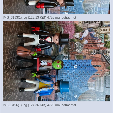
IMG_3193(1).jpg (123.13 KiB) 4726 mal betrachtet
IMG_3196(1).jpg (127.36 KiB) 4726 mal betrachtet