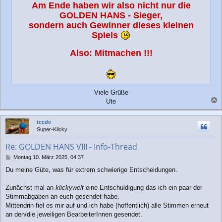
Am Ende haben wir also nicht nur die
GOLDEN HANS - Sieger,
sondern auch Gewinner dieses kleinen
Spiels
Also: Mitmachen !!!
Viele Grüße
Ute
a
c
tccde
h
Super-Klicky
o
b
Re: GOLDEN HANS VIII - Info-Thread
e
n
B
Montag 10. März 2025, 04:37
e
Du meine Güte, was für extrem schwierige Entscheidungen.
i
t
r
Zunächst mal an
klickywelt
eine Entschuldigung das ich ein paar der
a
Stimmabgaben an euch gesendet habe.
g
Mittendrin fiel es mir auf und ich habe (hoffentlich) alle Stimmen erneut
an den/die jeweiligen BearbeiterInnen gesendet.