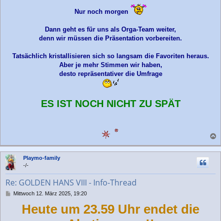
r
Nur noch morgen
a
g
Dann geht es für uns als Orga-Team weiter,
denn wir müssen die Präsentation vorbereiten.
Tatsächlich kristallisieren sich so langsam die Favoriten heraus.
Aber je mehr Stimmen wir haben,
desto repräsentativer die Umfrage
ES IST NOCH NICHT ZU SPÄT
a
c
Playmo-family
h
-/-
o
b
Re: GOLDEN HANS VIII - Info-Thread
e
n
B
Mittwoch 12. März 2025, 19:20
e
Heute um 23.59 Uhr endet die
i
t