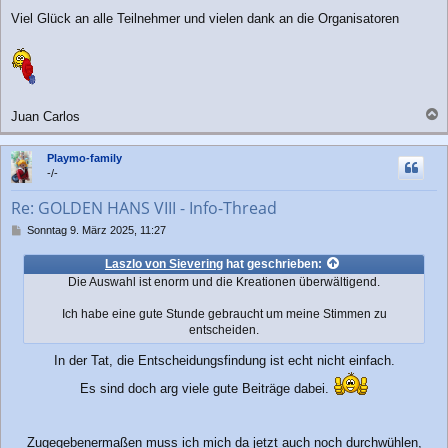
g
Viel Glück an alle Teilnehmer und vielen dank an die Organisatoren
Juan Carlos
a
c
Playmo-family
h
-/-
o
b
Re: GOLDEN HANS VIII - Info-Thread
e
n
B
Sonntag 9. März 2025, 11:27
e
i
Laszlo von Sievering
hat geschrieben:
t
Die Auswahl ist enorm und die Kreationen überwältigend.
r
a
Ich habe eine gute Stunde gebraucht um meine Stimmen zu
g
entscheiden.
In der Tat, die Entscheidungsfindung ist echt nicht einfach.
Es sind doch arg viele gute Beiträge dabei.
Zugegebenermaßen muss ich mich da jetzt auch noch durchwühlen,