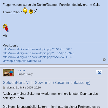
g
Frage, warum wurde die Danke/Daumen Funktion deaktiviert, im Gala
Thread 2025?
Mk
Meerkoenig
http://www.klickywelt.de/viewtopic.php?f=51&t=45625
http://www.klickywelt.de/viewtopic.php? ... 55#p706990
http://www.klickywelt.de/viewtopic.php?f=51&t=51196
viewtopic.php?f=51&t=65643
a
c
tccde
h
Super-Klicky
o
b
GoldenHans VIII - Gewinner (Zusammenfassung)
e
n
B
Montag 31. März 2025, 20:50
e
Auch von meiner Seite mal wieder meinen herzlichsten Dank an das
i
beteiligte Team.
t
r
a
Die Nominierungsmöglichkeiten ... ich hatte da bisher Probleme es zu