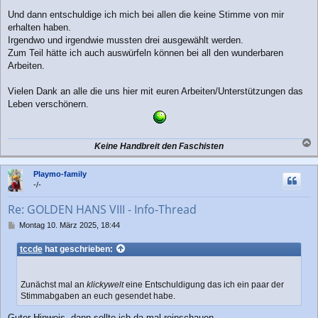
Und dann entschuldige ich mich bei allen die keine Stimme von mir
erhalten haben.
Irgendwo und irgendwie mussten drei ausgewählt werden.
Zum Teil hätte ich auch auswürfeln können bei all den wunderbaren
Arbeiten.
Vielen Dank an alle die uns hier mit euren Arbeiten/Unterstützungen das
Leben verschönern.
Keine Handbreit den Faschisten
a
c
Playmo-family
h
-/-
o
b
Re: GOLDEN HANS VIII - Info-Thread
e
n
B
Montag 10. März 2025, 18:44
e
i
tccde
hat geschrieben:
t
r
a
Zunächst mal an
klickywelt
eine Entschuldigung das ich ein paar der
g
Stimmabgaben an euch gesendet habe.
Guter Hinweis, dann sollte ich da mal reinschauen.