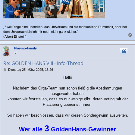
„Zwei Dinge sind unendlich, das Universum und die menschliche Dummheit, aber bei
dem Universum bin ich mir noch nicht ganz sicher.“
(Albert Einstein)
a
c
Playmo-family
h
-/-
o
b
Re: GOLDEN HANS VIII - Info-Thread
e
n
B
Dienstag 25. März 2025, 16:26
e
Hallo
i
t
r
Nachdem das Orga-Team nun schon fleißig die Abstimmungen
a
ausgewertet haben,
g
konnten wir feststellen, dass es nur wenige gibt, deren Voting mit der
Platzierung übereinstimmen.
So haben wir beschlossen, dass wir diesen Sondergewinn ausweiten.
3
Wer
alle
GoldenHans-Gewinner