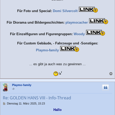
Für Foto und Special:
Domi Silvercolt
Für Diorama und Bildergeschichten:
playmocacher
Für Einzelfiguren und Figurengruppen:
Woody
Für Custom Gebäude, - Fahrzeuge und -Sonstiges:
Playmo-family
... es gibt ja auch was zu gewinnen ...
a
c
Playmo-family
h
-/-
o
b
Re: GOLDEN HANS VIII - Info-Thread
e
n
B
Dienstag 11. März 2025, 15:23
e
Hallo
i
t