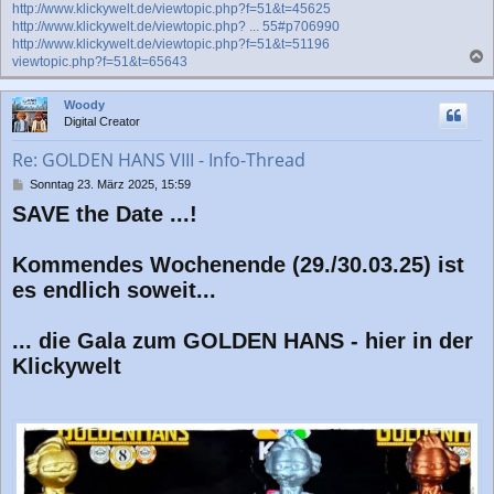
http://www.klickywelt.de/viewtopic.php?f=51&t=45625
http://www.klickywelt.de/viewtopic.php? ... 55#p706990
http://www.klickywelt.de/viewtopic.php?f=51&t=51196
viewtopic.php?f=51&t=65643
a
c
Woody
h
Digital Creator
o
b
Re: GOLDEN HANS VIII - Info-Thread
e
n
B
Sonntag 23. März 2025, 15:59
e
SAVE the Date ...!
i
t
r
Kommendes Wochenende (29./30.03.25) ist
a
g
es endlich soweit...
... die Gala zum GOLDEN HANS - hier in der
Klickywelt