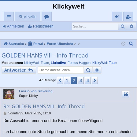
Klickywelt
Startseite
Such
E
ch
or
n
eg
Anmelden
Registrieren
ne
en
m
ist
S
Startseite
Portal
Foren-Übersicht
llz
el
rie
u
GOLDEN HANS VIII - Info-Thread
ug
de
re
c
Moderatoren:
KlickyWelt-Team
,
Littledive
,
Festus Haggen
,
KlickyWelt-Team
rif
n
n
h
Suche
Erweiterte Suche
Antworten
e
f
1
3
4
Vorherige
2
Nächste
47 Beiträge
Laszlo von Sievering
Super-Klicky
Re: GOLDEN HANS VIII - Info-Thread
B
Sonntag 9. März 2025, 11:18
e
Die Auswahl ist enorm und die Kreationen überwältigend.
i
t
r
Ich habe eine gute Stunde gebraucht um meine Stimmen zu entscheiden.
a