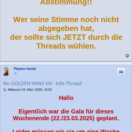
Abstimmung!!
r
a
g
Wer seine Stimme noch nicht
abgegeben hat,
der sollte sich JETZT durch die
Threads wühlen.
a
c
Playmo-family
h
-/-
o
b
Re: GOLDEN HANS VIII - Info-Thread
e
n
B
Mittwoch 19. März 2025, 19:02
e
Hallo
i
t
r
Eigentlich war die Gala für dieses
a
g
Wochenende (22./23.03.2025) geplant.
Leider müssen wir sie um eine Woche