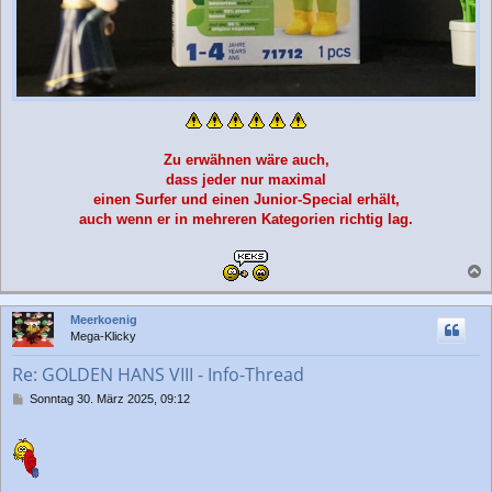
Zu erwähnen wäre auch,
dass jeder nur maximal
einen Surfer und einen Junior-Special erhält,
auch wenn er in mehreren Kategorien richtig lag.
a
c
Meerkoenig
h
Mega-Klicky
o
b
Re: GOLDEN HANS VIII - Info-Thread
e
n
B
Sonntag 30. März 2025, 09:12
e
i
t
r
a