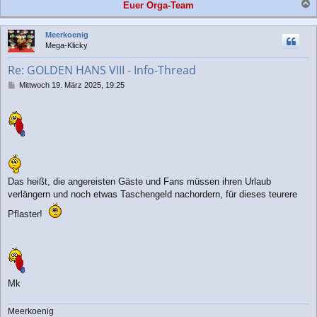
Euer Orga-Team
a
c
Meerkoenig
h
Mega-Klicky
o
b
Re: GOLDEN HANS VIII - Info-Thread
e
n
B
Mittwoch 19. März 2025, 19:25
e
i
t
r
a
g
Das heißt, die angereisten Gäste und Fans müssen ihren Urlaub
verlängern und noch etwas Taschengeld nachordern, für dieses teurere
Pflaster!
Mk
Meerkoenig