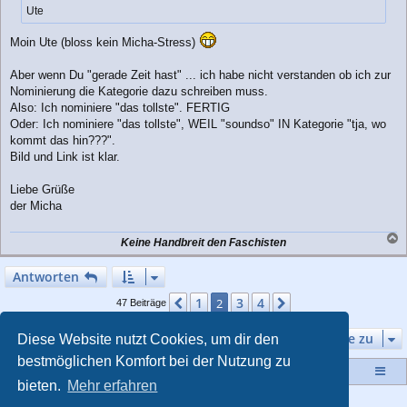
Ute
Moin Ute (bloss kein Micha-Stress)
Aber wenn Du "gerade Zeit hast" ... ich habe nicht verstanden ob ich zur
Nominierung die Kategorie dazu schreiben muss.
Also: Ich nominiere "das tollste". FERTIG
Oder: Ich nominiere "das tollste", WEIL "soundso" IN Kategorie "tja, wo
kommt das hin???".
Bild und Link ist klar.
Liebe Grüße
der Micha
Keine Handbreit den Faschisten
a
c
Antworten
h
o
1
3
4
Vorherige
2
Nächste
47 Beiträge
b
e
Gehe zu
Diese Website nutzt Cookies, um dir den
n
bestmöglichen Komfort bei der Nutzung zu
Startseite
Portal
Foren-Übersicht
bieten.
Mehr erfahren
Powered by
phpBB
® Forum Software © phpBB Limited