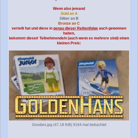
Wenn also jemand
Gold an A
Silber an B
Bronze an C
verteilt hat und diese in
genau dieser Reihenfolge
auch gewonnen
haben,
bekommt diese/r Teilnehmende/n (auch wenn es mehrere sind) einen
kleinen Preis:
Goodies.jpg (47.18 KiB) 9164 mal betrachtet