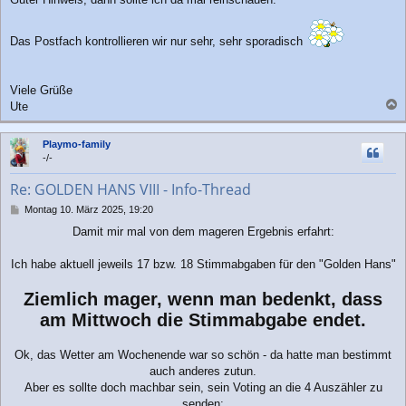
Das Postfach kontrollieren wir nur sehr, sehr sporadisch
Viele Grüße
Ute
a
c
Playmo-family
h
-/-
o
b
Re: GOLDEN HANS VIII - Info-Thread
e
n
B
Montag 10. März 2025, 19:20
e
Damit mir mal von dem mageren Ergebnis erfahrt:
i
t
r
Ich habe aktuell jeweils 17 bzw. 18 Stimmabgaben für den "Golden Hans"
a
g
Ziemlich mager, wenn man bedenkt, dass
am Mittwoch die Stimmabgabe endet.
Ok, das Wetter am Wochenende war so schön - da hatte man bestimmt
auch anderes zutun.
Aber es sollte doch machbar sein, sein Voting an die 4 Auszähler zu
senden: