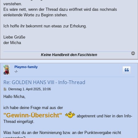
g
verstehen.
Es wäre nett, wenn der Thread dazu eröffnet wird das nochmals
einleitende Worte zu Beginn stehen.
Ich hoffe ihr bekommt nun etwas zur Erholung.
Liebe Grüße
der Micha
Keine Handbreit den Faschisten
a
c
Playmo-family
h
-/-
o
b
Re: GOLDEN HANS VIII - Info-Thread
e
n
B
Dienstag 1. April 2025, 10:06
e
Hallo Micha,
i
t
r
ich habe deine Frage mal aus der
a
"Gewinn-Übersicht"
abgetrennt und hier in den Info-
g
Thread eingefügt.
Was hast du an der Nominierung bzw. an der Punktevergabe nicht