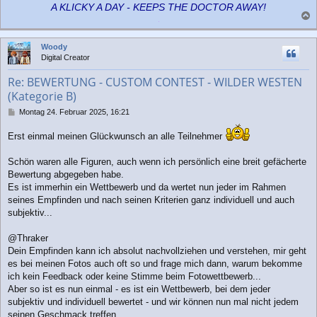
A KLICKY A DAY - KEEPS THE DOCTOR AWAY!
a
c
Woody
h
Digital Creator
o
b
Re: BEWERTUNG - CUSTOM CONTEST - WILDER WESTEN
e
(Kategorie B)
n
B
Montag 24. Februar 2025, 16:21
e
i
Erst einmal meinen Glückwunsch an alle Teilnehmer
t
r
Schön waren alle Figuren, auch wenn ich persönlich eine breit gefächerte
a
Bewertung abgegeben habe.
g
Es ist immerhin ein Wettbewerb und da wertet nun jeder im Rahmen
seines Empfinden und nach seinen Kriterien ganz individuell und auch
subjektiv...
@Thraker
Dein Empfinden kann ich absolut nachvollziehen und verstehen, mir geht
es bei meinen Fotos auch oft so und frage mich dann, warum bekomme
ich kein Feedback oder keine Stimme beim Fotowettbewerb...
Aber so ist es nun einmal - es ist ein Wettbewerb, bei dem jeder
subjektiv und individuell bewertet - und wir können nun mal nicht jedem
seinen Geschmack treffen.