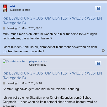
c
olki
h
Maintiens le droit
o
b
Re: BEWERTUNG - CUSTOM CONTEST - WILDER WESTEN
e
(Kategorie B)
n
B
Samstag 15. März 2025, 06:16
e
Mhh, muss man sich jetzt im Nachhinein hier für seine Bewertungen
i
rechtfertigen, gar anfeinden lassen?
t
r
a
Lässt nur den Schluss zu, demnächst nicht mehr bewertend an dem
g
Contest teilnehmen zu wollen!
a
c
playmocacher
h
Cologne Klicky
o
b
Re: BEWERTUNG - CUSTOM CONTEST - WILDER WESTEN
e
(Kategorie B)
n
B
Samstag 15. März 2025, 07:01
e
Stimmt, irgendwie geht das hier in die falsche Richtung.
i
t
r
Ich bin bei so einer Situation eher für ein klärendes persönliches
a
Gespräch ... aber wenn da kein persönlicher Kontakt besteht wird es
g
schwierig.