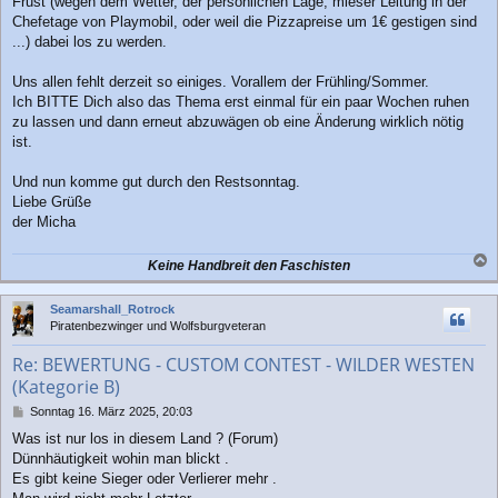
Frust (wegen dem Wetter, der persönlichen Lage, mieser Leitung in der
Chefetage von Playmobil, oder weil die Pizzapreise um 1€ gestigen sind
...) dabei los zu werden.
Uns allen fehlt derzeit so einiges. Vorallem der Frühling/Sommer.
Ich BITTE Dich also das Thema erst einmal für ein paar Wochen ruhen
zu lassen und dann erneut abzuwägen ob eine Änderung wirklich nötig
ist.
Und nun komme gut durch den Restsonntag.
Liebe Grüße
der Micha
Keine Handbreit den Faschisten
a
c
Seamarshall_Rotrock
h
Piratenbezwinger und Wolfsburgveteran
o
b
Re: BEWERTUNG - CUSTOM CONTEST - WILDER WESTEN
e
(Kategorie B)
n
B
Sonntag 16. März 2025, 20:03
e
Was ist nur los in diesem Land ? (Forum)
i
Dünnhäutigkeit wohin man blickt .
t
r
Es gibt keine Sieger oder Verlierer mehr .
a