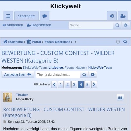
Klickywelt
Startseite
Such
E
ch
or
n
eg
Anmelden
Registrieren
ne
en
m
ist
S
Startseite
Portal
Foren-Übersicht
llz
el
rie
u
BEWERTUNG - CUSTOM CONTEST - WILDER
ug
de
re
c
WESTEN (Kategorie B)
rif
n
n
h
e
Moderatoren:
KlickyWelt-Team
,
Littledive
,
Festus Haggen
,
KlickyWelt-Team
f
Suche
Erweiterte Suche
Antworten
1
2
3
5
Vorherige
4
Nächste
68 Beiträge
Thraker
Mega-Klicky
Re: BEWERTUNG - CUSTOM CONTEST - WILDER WESTEN
(Kategorie B)
B
Sonntag 23. Februar 2025, 17:42
e
Nachdem ich verfolgt habe, das meine Figuren die wenigsten Punkte von
i