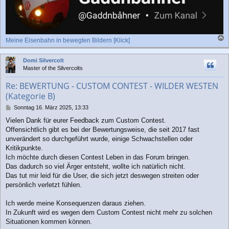
Meine Eisenbahn in bewegten Bildern [Klick]
a
c
Domi Silvercolt
h
Master of the Silvercolts
o
b
Re: BEWERTUNG - CUSTOM CONTEST - WILDER WESTEN
e
(Kategorie B)
n
B
Sonntag 16. März 2025, 13:33
e
Vielen Dank für eurer Feedback zum Custom Contest.
i
Offensichtlich gibt es bei der Bewertungsweise, die seit 2017 fast
t
r
unverändert so durchgeführt wurde, einige Schwachstellen oder
a
Kritikpunkte.
g
Ich möchte durch diesen Contest Leben in das Forum bringen.
Das dadurch so viel Ärger entsteht, wollte ich natürlich nicht.
Das tut mir leid für die User, die sich jetzt deswegen streiten oder
persönlich verletzt fühlen.
Ich werde meine Konsequenzen daraus ziehen.
In Zukunft wird es wegen dem Custom Contest nicht mehr zu solchen
Situationen kommen können.