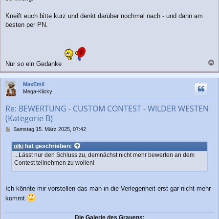
Kneift euch bitte kurz und denkt darüber nochmal nach - und dann am
besten per PN.
Nur so ein Gedanke
a
c
MaxEmil
h
Mega-Klicky
o
b
Re: BEWERTUNG - CUSTOM CONTEST - WILDER WESTEN
e
(Kategorie B)
n
B
Samstag 15. März 2025, 07:42
e
i
olki
hat geschrieben:
t
...Lässt nur den Schluss zu, demnächst nicht mehr bewerten an dem
r
Contest teilnehmen zu wollen!
a
g
Ich könnte mir vorstellen das man in die Verlegenheit erst gar nicht mehr
kommt
Die Galerie des Grauens: