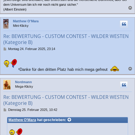
dem Universum bin ich mir noch nicht ganz sicher.“
(Albert Einstein)
a
c
Matthew O'Mara
h
Mini-Klicky
o
b
Re: BEWERTUNG - CUSTOM CONTEST - WILDER WESTEN
e
(Kategorie B)
n
B
Montag 24. Februar 2025, 23:14
e
i
t
r
⁸Danke für den dritten Platz hab mich mega gefreut
a
a
g
c
Nordmann
h
Mega-Klicky
o
b
Re: BEWERTUNG - CUSTOM CONTEST - WILDER WESTEN
e
(Kategorie B)
n
B
Dienstag 25. Februar 2025, 10:42
e
i
Matthew O'Mara
hat geschrieben:
t
r
a