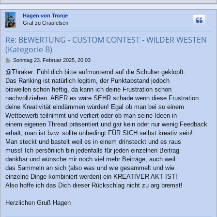
a
c
Hagen von Tronje
h
Graf zu Graufelsen
o
b
Re: BEWERTUNG - CUSTOM CONTEST - WILDER WESTEN
e
(Kategorie B)
n
B
Sonntag 23. Februar 2025, 20:03
e
@Thraker: Fühl dich bitte aufmunternd auf die Schulter geklopft.
i
Das Ranking ist natürlich legitim, der Punktabstand jedoch
t
r
bisweilen schon heftig, da kann ich deine Frustration schon
a
nachvollziehen. ABER es wäre SEHR schade wenn diese Frustration
g
deine Kreativität eindämmen würden! Egal ob man bei so einem
Wettbewerb teilnimmt und verliert oder ob man seine Ideen in
einem eigenen Thread präsentiert und gar kein oder nur wenig Feedback
erhält, man ist bzw. sollte unbedingt FÜR SICH selbst kreativ sein!
Man steckt und bastelt weil es in einem drinsteckt und es raus
muss! Ich persönlich bin jedenfalls für jeden einzelnen Beitrag
dankbar und wünsche mir noch viel mehr Beiträge, auch weil
das Sammeln an sich (also was und wie gesammelt und wie
einzelne Dinge kombiniert werden) ein KREATIVER AKT IST!
Also hoffe ich das Dich dieser Rückschlag nicht zu arg bremst!
Herzlichen Gruß Hagen