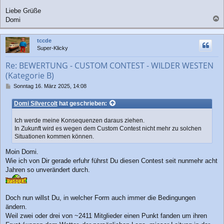
Liebe Grüße
Domi
a
c
tccde
h
Super-Klicky
o
b
Re: BEWERTUNG - CUSTOM CONTEST - WILDER WESTEN
e
(Kategorie B)
n
B
Sonntag 16. März 2025, 14:08
e
i
Domi Silvercolt
hat geschrieben:
t
r
Ich werde meine Konsequenzen daraus ziehen.
a
In Zukunft wird es wegen dem Custom Contest nicht mehr zu solchen
g
Situationen kommen können.
Moin Domi.
Wie ich von Dir gerade erfuhr führst Du diesen Contest seit nunmehr acht
Jahren so unverändert durch.
Doch nun willst Du, in welcher Form auch immer die Bedingungen
ändern.
Weil zwei oder drei von ~2411 Mitglieder einen Punkt fanden um ihren