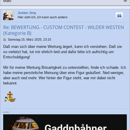
Marc
a
c
Junker Jörg
h
Hier steh ich, ich kann auch anders
o
b
Re: BEWERTUNG - CUSTOM CONTEST - WILDER WESTEN
e
(Kategorie B)
n
B
Samstag 15. März 2025, 23:15
e
Daß man sich über meine Wertung ärgert, kann ich verstehen. Daß sie
i
so verletzt hat, tut mir ehrlich leid und dafür bitte ich aufrichtig um
t
r
Entschuldigung!
a
g
Mir für meine Wertung Bösartigkeit zu unterstellten, finde ich schade. Ich
habe meine persönliche Meinung über eine Figur geäußert. Ned weniger,
aber auch ned mehr. Wer hinter der Figur steht, war mir dabei nicht
bekannt.
-----