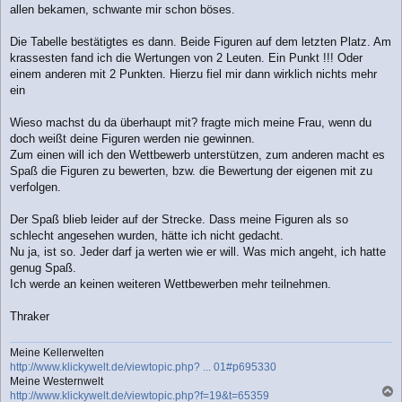
allen bekamen, schwante mir schon böses.
t
r
a
Die Tabelle bestätigtes es dann. Beide Figuren auf dem letzten Platz. Am
g
krassesten fand ich die Wertungen von 2 Leuten. Ein Punkt !!! Oder
einem anderen mit 2 Punkten. Hierzu fiel mir dann wirklich nichts mehr
ein
Wieso machst du da überhaupt mit? fragte mich meine Frau, wenn du
doch weißt deine Figuren werden nie gewinnen.
Zum einen will ich den Wettbewerb unterstützen, zum anderen macht es
Spaß die Figuren zu bewerten, bzw. die Bewertung der eigenen mit zu
verfolgen.
Der Spaß blieb leider auf der Strecke. Dass meine Figuren als so
schlecht angesehen wurden, hätte ich nicht gedacht.
Nu ja, ist so. Jeder darf ja werten wie er will. Was mich angeht, ich hatte
genug Spaß.
Ich werde an keinen weiteren Wettbewerben mehr teilnehmen.
Thraker
Meine Kellerwelten
http://www.klickywelt.de/viewtopic.php? ... 01#p695330
Meine Westernwelt
http://www.klickywelt.de/viewtopic.php?f=19&t=65359