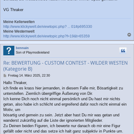
VG Thraker
Meine Kellerwelten
http://www.klickywelt.de/viewtopic.php? ... 01#p695330
Meine Westernwelt
http://www.klickywelt.de/viewtopic.php?f=19&t=65359
a
c
bennain
h
Son of Playmodixieland
o
b
Re: BEWERTUNG - CUSTOM CONTEST - WILDER WESTEN
e
(Kategorie B)
n
B
Freitag 14. März 2025, 22:30
e
Hallo Thraker,
i
ich finde es krass hier jemanden, in diesem Falle mir, Bösartigkeit zu
t
r
unterstellen. Ziemlich übergriffige Äußerung von Dir.
a
Ich kenne Dich noch nicht einmal persönlich und Du hast mir nichts
g
getan, also habe ich schlicht und ergreifend dafür noch nicht einmal ein
Motiv, um
bösartig und gemein zu sein. Jetzt aber hast Du mir was getan und
wanderst zukünftig auf die Liste der ignorierten Mitglieder.
Zu Deinen beiden Figuren, ich bewerte nur danach ob mir eine Figur
gefällt oder nicht und das setze ich halt ganz subjektiv in Punkte um.