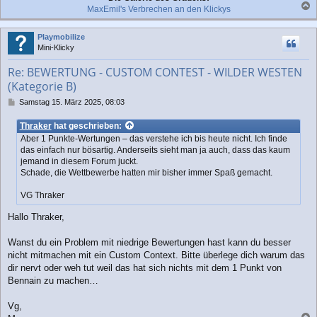
MaxEmil's Verbrechen an den Klickys
a
c
Playmobilize
h
Mini-Klicky
o
b
Re: BEWERTUNG - CUSTOM CONTEST - WILDER WESTEN
e
(Kategorie B)
n
B
Samstag 15. März 2025, 08:03
e
i
Thraker
hat geschrieben:
t
Aber 1 Punkte-Wertungen – das verstehe ich bis heute nicht. Ich finde
r
das einfach nur bösartig. Anderseits sieht man ja auch, dass das kaum
a
jemand in diesem Forum juckt.
g
Schade, die Wettbewerbe hatten mir bisher immer Spaß gemacht.
VG Thraker
Hallo Thraker,
Wanst du ein Problem mit niedrige Bewertungen hast kann du besser
nicht mitmachen mit ein Custom Context. Bitte überlege dich warum das
dir nervt oder weh tut weil das hat sich nichts mit dem 1 Punkt von
Bennain zu machen…
Vg,