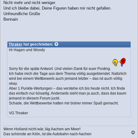
Nicht mehr und nicht weniger.
Und ich bleibe dabei, Deine Figuren haben mir nicht gefallen.
Unfreundliche Grüße
Bennain
Thraker
hat geschrieben:
Hi Hagen und Woody
Sorry für die späte Antwort. Und vielen Dank für euer Posting.
Ich habe mich die Tage aus dem Thema völlig ausgeblendet. Natürlich
wird bei einem Wettbewerb auch jemand letzter – das ist auch völlig
okay.
Aber 1 Punkte-Wertungen – das verstehe ich bis heute nicht. Ich finde
das einfach nur bösartig. Anderseits sieht man ja auch, dass das kaum
jemand in diesem Forum juckt.
Schade, die Wettbewerbe hatten mir bisher immer Spaß gemacht.
VG Thraker
Wenn Holland nicht wär, läg Aachen am Meer!
Das schönste an Köln, ist die Autobahn nach Aachen
a