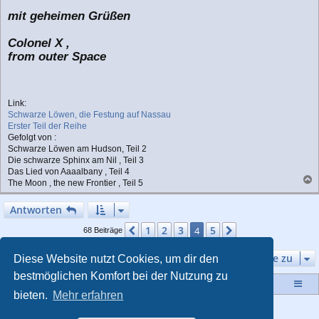
mit geheimen Grüßen
Colonel X ,
from outer Space
Link:
Schwarze Löwen, die Festung auf Nassau
Erster Teil der Reihe
Gefolgt von :
Schwarze Löwen am Hudson, Teil 2
Die schwarze Sphinx am Nil , Teil 3
Das Lied von Aaaalbany , Teil 4
The Moon , the new Frontier , Teil 5
a
c
Antworten
h
o
1
2
3
5
Vorherige
4
Nächste
68 Beiträge
b
e
Gehe zu
Diese Website nutzt Cookies, um dir den
n
bestmöglichen Komfort bei der Nutzung zu
Startseite
Portal
Foren-Übersicht
bieten.
Mehr erfahren
Powered by
phpBB
® Forum Software © phpBB Limited