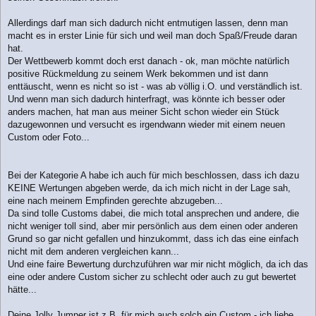
Allerdings darf man sich dadurch nicht entmutigen lassen, denn man
macht es in erster Linie für sich und weil man doch Spaß/Freude daran
hat.
Der Wettbewerb kommt doch erst danach - ok, man möchte natürlich
positive Rückmeldung zu seinem Werk bekommen und ist dann
enttäuscht, wenn es nicht so ist - was ab völlig i.O. und verständlich ist.
Und wenn man sich dadurch hinterfragt, was könnte ich besser oder
anders machen, hat man aus meiner Sicht schon wieder ein Stück
dazugewonnen und versucht es irgendwann wieder mit einem neuen
Custom oder Foto...
Bei der Kategorie A habe ich auch für mich beschlossen, dass ich dazu
KEINE Wertungen abgeben werde, da ich mich nicht in der Lage sah,
eine nach meinem Empfinden gerechte abzugeben...
Da sind tolle Customs dabei, die mich total ansprechen und andere, die
nicht weniger toll sind, aber mir persönlich aus dem einen oder anderen
Grund so gar nicht gefallen und hinzukommt, dass ich das eine einfach
nicht mit dem anderen vergleichen kann...
Und eine faire Bewertung durchzuführen war mir nicht möglich, da ich das
eine oder andere Custom sicher zu schlecht oder auch zu gut bewertet
hätte...
Deine Jolly Jumper ist z.B. für mich auch solch ein Custom - ich liebe