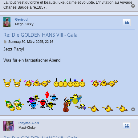
La, tout n'est qu'ordre et beaute, luxe, calme et volupte. L'Invitation au Voyage.
g
Charles Baudelaire.1857.
a
c
Gertrud
h
Mega-Klicky
o
b
Re: Die GOLDEN HANS VIII - Gala
e
n
B
Sonntag 30. März 2025, 22:16
e
Jetzt Party!
i
t
r
Was für ein fantastischer Abend!
a
g
a
c
Playmo-Görl
h
Maxi-Klicky
o
b