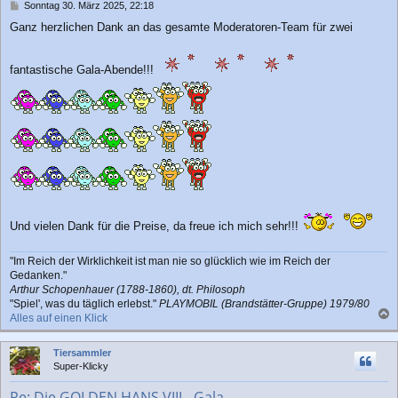
n
B
Sonntag 30. März 2025, 22:18
e
Ganz herzlichen Dank an das gesamte Moderatoren-Team für zwei
i
t
r
fantastische Gala-Abende!!!
a
g
Und vielen Dank für die Preise, da freue ich mich sehr!!!
"Im Reich der Wirklichkeit ist man nie so glücklich wie im Reich der
Gedanken."
Arthur Schopenhauer (1788-1860), dt. Philosoph
"Spiel', was du täglich erlebst."
PLAYMOBIL (Brandstätter-Gruppe) 1979/80
Alles auf einen Klick
a
c
Tiersammler
h
Super-Klicky
o
b
Re: Die GOLDEN HANS VIII - Gala