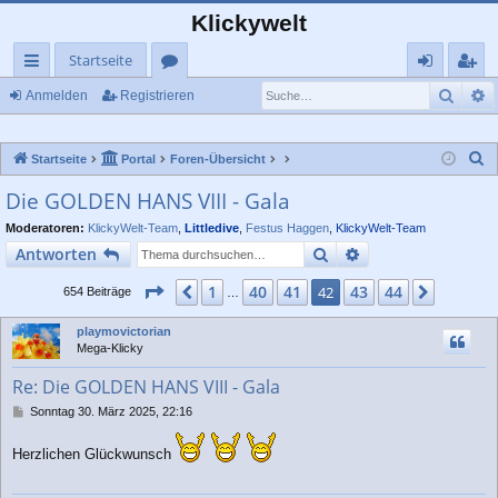
Klickywelt
Startseite
Such
E
ch
or
n
eg
Anmelden
Registrieren
ne
en
m
ist
S
Startseite
Portal
Foren-Übersicht
llz
el
rie
u
Die GOLDEN HANS VIII - Gala
ug
de
re
c
Moderatoren:
KlickyWelt-Team
,
Littledive
,
Festus Haggen
,
KlickyWelt-Team
rif
n
n
h
Suche
Erweiterte Suche
Antworten
e
f
Seite
42
von
44
1
40
41
43
44
Vorherige
42
Nächst
654 Beiträge
…
playmovictorian
Mega-Klicky
Re: Die GOLDEN HANS VIII - Gala
B
Sonntag 30. März 2025, 22:16
e
i
Herzlichen Glückwunsch
t
r
a