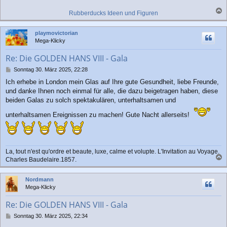
Rubberducks Ideen und Figuren
a
c
playmovictorian
h
Mega-Klicky
o
b
Re: Die GOLDEN HANS VIII - Gala
e
n
B
Sonntag 30. März 2025, 22:28
e
Ich erhebe in London mein Glas auf Ihre gute Gesundheit, liebe Freunde,
i
und danke Ihnen noch einmal für alle, die dazu beigetragen haben, diese
t
r
beiden Galas zu solch spektakulären, unterhaltsamen und
a
unterhaltsamen Ereignissen zu machen! Gute Nacht allerseits!
g
La, tout n'est qu'ordre et beaute, luxe, calme et volupte. L'Invitation au Voyage.
Charles Baudelaire.1857.
a
c
Nordmann
h
Mega-Klicky
o
b
Re: Die GOLDEN HANS VIII - Gala
e
n
B
Sonntag 30. März 2025, 22:34
e