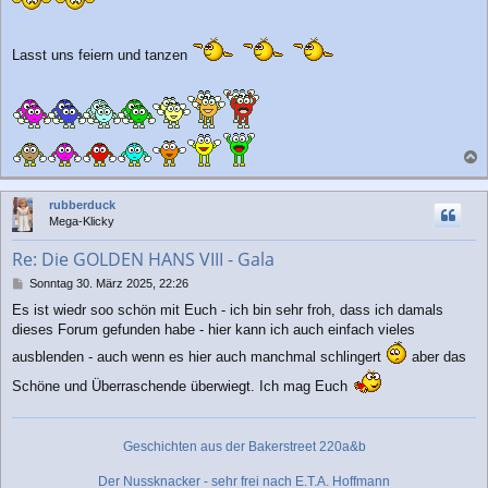
r
a
g
Lasst uns feiern und tanzen
a
c
rubberduck
h
Mega-Klicky
o
b
Re: Die GOLDEN HANS VIII - Gala
e
n
B
Sonntag 30. März 2025, 22:26
e
Es ist wiedr soo schön mit Euch - ich bin sehr froh, dass ich damals
i
dieses Forum gefunden habe - hier kann ich auch einfach vieles
t
r
ausblenden - auch wenn es hier auch manchmal schlingert
aber das
a
g
Schöne und Überraschende überwiegt. Ich mag Euch
Geschichten aus der Bakerstreet 220a&b
Der Nussknacker - sehr frei nach E.T.A. Hoffmann