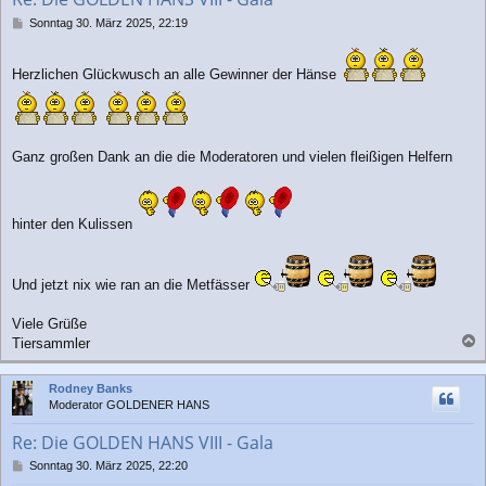
e
n
B
Sonntag 30. März 2025, 22:19
e
i
t
Herzlichen Glückwusch an alle Gewinner der Hänse
r
a
g
Ganz großen Dank an die die Moderatoren und vielen fleißigen Helfern
hinter den Kulissen
Und jetzt nix wie ran an die Metfässer
Viele Grüße
Tiersammler
a
c
Rodney Banks
h
Moderator GOLDENER HANS
o
b
Re: Die GOLDEN HANS VIII - Gala
e
n
B
Sonntag 30. März 2025, 22:20
e