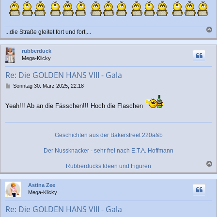
...die Straße gleitet fort und fort,...
a
c
rubberduck
h
Mega-Klicky
o
b
Re: Die GOLDEN HANS VIII - Gala
e
n
B
Sonntag 30. März 2025, 22:18
e
i
Yeah!!! Ab an die Fässchen!!! Hoch die Flaschen
t
r
a
g
Geschichten aus der Bakerstreet 220a&b
Der Nussknacker - sehr frei nach E.T.A. Hoffmann
Rubberducks Ideen und Figuren
a
c
Astina Zee
h
Mega-Klicky
o
b
Re: Die GOLDEN HANS VIII - Gala
e