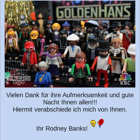
i
t
r
a
g
Vielen Dank für ihre Aufmerksamkeit und gute
Nacht Ihnen allen!!!
Hiermit verabschiede ich mich von Ihnen.
Ihr Rodney Banks!