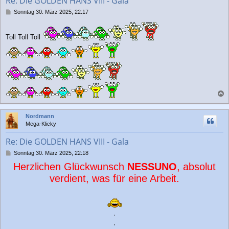
Re: Die GOLDEN HANS VIII - Gala
e
n
B
Sonntag 30. März 2025, 22:17
e
i
t
Toll Toll Toll
r
a
g
a
c
Nordmann
h
Mega-Klicky
o
b
Re: Die GOLDEN HANS VIII - Gala
e
n
B
Sonntag 30. März 2025, 22:18
e
Herzlichen Glückwunsch
NESSUNO
, absolut
i
t
verdient, was für eine Arbeit.
r
a
g
,
,