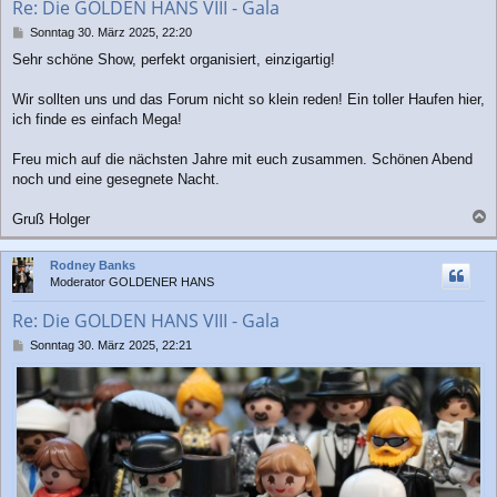
Re: Die GOLDEN HANS VIII - Gala
e
n
B
Sonntag 30. März 2025, 22:20
e
Sehr schöne Show, perfekt organisiert, einzigartig!
i
t
r
Wir sollten uns und das Forum nicht so klein reden! Ein toller Haufen hier,
a
ich finde es einfach Mega!
g
Freu mich auf die nächsten Jahre mit euch zusammen. Schönen Abend
noch und eine gesegnete Nacht.
Gruß Holger
a
c
Rodney Banks
h
Moderator GOLDENER HANS
o
b
Re: Die GOLDEN HANS VIII - Gala
e
n
B
Sonntag 30. März 2025, 22:21
e
i
t
r
a
g