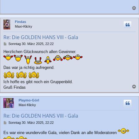
a
c
Findas
h
Maxi-Klicky
o
b
Re: Die GOLDEN HANS VIII - Gala
e
n
B
Sonntag 30. März 2025, 22:22
e
Herzlichen Glückwunsch allen Gewinner.
i
t
r
a
Das war ja richtig aufregend.
g
Ich hoffe es gibt noch ein Gruppenbild.
Gruß Findas
a
c
Playmo-Görl
h
Maxi-Klicky
o
b
Re: Die GOLDEN HANS VIII - Gala
e
n
B
Sonntag 30. März 2025, 22:22
e
i
Es war eine wundervolle Gala, vielen Dank an alle Moderatoren
t