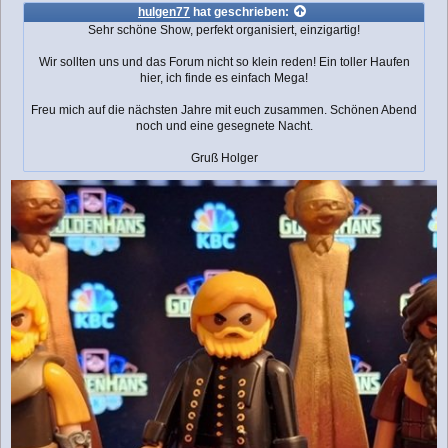
i
hulgen77
hat geschrieben:
t
Sehr schöne Show, perfekt organisiert, einzigartig!
r
a
Wir sollten uns und das Forum nicht so klein reden! Ein toller Haufen
g
hier, ich finde es einfach Mega!
Freu mich auf die nächsten Jahre mit euch zusammen. Schönen Abend
noch und eine gesegnete Nacht.
Gruß Holger