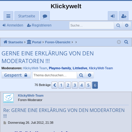
Klickywelt
Startseite
Such
E
ch
or
n
eg
Anmelden
Registrieren
ne
en
m
ist
S
Startseite
Portal
Foren-Übersicht
llz
el
rie
u
GERNE EINE ERKLÄRUNG VON DEN
ug
de
re
c
MODERATOREN !!!
rif
n
n
h
e
Moderatoren:
KlickyWelt-Team
,
Playmo-family
,
Littledive
,
KlickyWelt-Team
f
Suche
Erweiterte Suche
Gesperrt
1
2
3
4
5
Vorherige
6
76 Beiträge
KlickyWelt-Team
Foren-Moderator
Re: GERNE EINE ERKLÄRUNG VON DEN MODERATOREN
!!!
B
Donnerstag 26. Juli 2012, 21:38
e
i