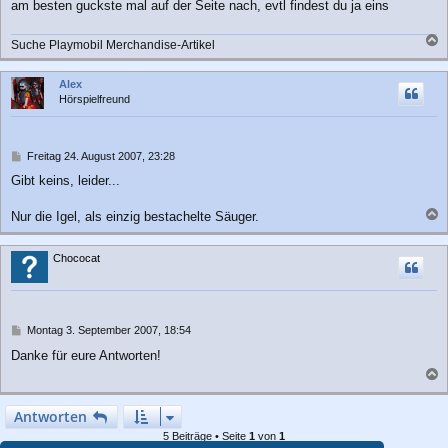
r
am besten guckste mal auf der Seite nach, evtl findest du ja eins
a
g
Suche Playmobil Merchandise-Artikel
a
c
Alex
h
Hörspielfreund
o
b
e
n
B
Freitag 24. August 2007, 23:28
e
Gibt keins, leider...
i
t
r
Nur die Igel, als einzig bestachelte Säuger.
a
a
g
c
Chococat
h
o
b
e
n
B
Montag 3. September 2007, 18:54
e
Danke für eure Antworten!
i
t
a
r
a
c
Antworten
g
h
5 Beiträge • Seite
1
von
1
o