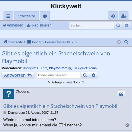
Klickywelt
Startseite
Such
E
ch
or
n
eg
Anmelden
Registrieren
ne
en
m
ist
S
Startseite
Portal
Foren-Übersicht
llz
el
rie
u
Gibt es eigentlich ein Stachelschwein von
ug
de
re
c
Playmobil
rif
n
n
h
e
Moderatoren:
KlickyWelt-Team
,
Playmo-family
,
KlickyWelt-Team
f
Suche
Erweiterte Suche
Antworten
5 Beiträge • Seite
1
von
1
Chococat
Gibt es eigentlich ein Stachelschwein von Playmobil
B
Donnerstag 23. August 2007, 21:57
e
Würde mich mal interessieren?
i
Wenn ja, könnte mir jemand die ETN nennen?
t
a
r