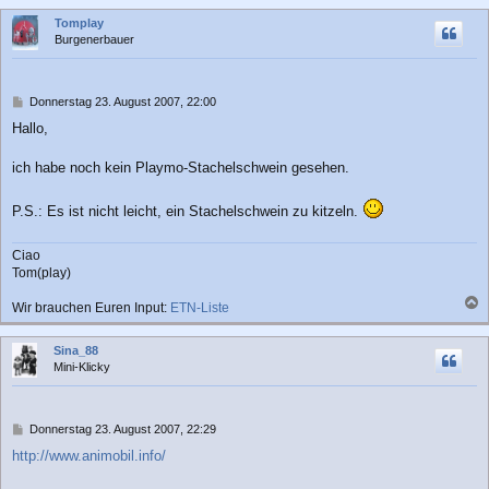
a
c
Tomplay
g
h
Burgenerbauer
o
b
e
n
B
Donnerstag 23. August 2007, 22:00
e
Hallo,
i
t
r
ich habe noch kein Playmo-Stachelschwein gesehen.
a
g
P.S.: Es ist nicht leicht, ein Stachelschwein zu kitzeln.
Ciao
Tom(play)
Wir brauchen Euren Input:
ETN-Liste
a
c
Sina_88
h
Mini-Klicky
o
b
e
n
B
Donnerstag 23. August 2007, 22:29
e
http://www.animobil.info/
i
t