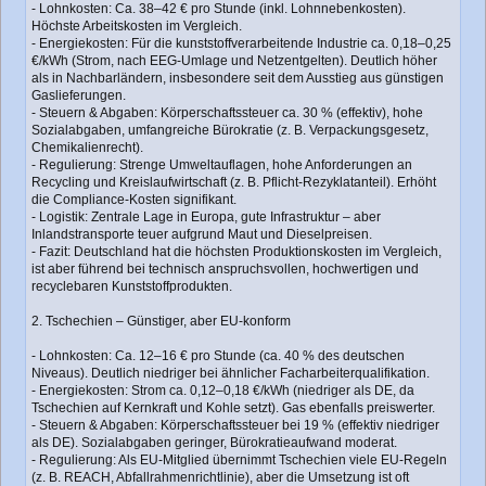
- Lohnkosten: Ca. 38–42 € pro Stunde (inkl. Lohnnebenkosten).
Höchste Arbeitskosten im Vergleich.
- Energiekosten: Für die kunststoffverarbeitende Industrie ca. 0,18–0,25
€/kWh (Strom, nach EEG-Umlage und Netzentgelten). Deutlich höher
als in Nachbarländern, insbesondere seit dem Ausstieg aus günstigen
Gaslieferungen.
- Steuern & Abgaben: Körperschaftssteuer ca. 30 % (effektiv), hohe
Sozialabgaben, umfangreiche Bürokratie (z. B. Verpackungsgesetz,
Chemikalienrecht).
- Regulierung: Strenge Umweltauflagen, hohe Anforderungen an
Recycling und Kreislaufwirtschaft (z. B. Pflicht-Rezyklatanteil). Erhöht
die Compliance-Kosten signifikant.
- Logistik: Zentrale Lage in Europa, gute Infrastruktur – aber
Inlandstransporte teuer aufgrund Maut und Dieselpreisen.
- Fazit: Deutschland hat die höchsten Produktionskosten im Vergleich,
ist aber führend bei technisch anspruchsvollen, hochwertigen und
recyclebaren Kunststoffprodukten.
2. Tschechien – Günstiger, aber EU-konform
- Lohnkosten: Ca. 12–16 € pro Stunde (ca. 40 % des deutschen
Niveaus). Deutlich niedriger bei ähnlicher Facharbeiterqualifikation.
- Energiekosten: Strom ca. 0,12–0,18 €/kWh (niedriger als DE, da
Tschechien auf Kernkraft und Kohle setzt). Gas ebenfalls preiswerter.
- Steuern & Abgaben: Körperschaftssteuer bei 19 % (effektiv niedriger
als DE). Sozialabgaben geringer, Bürokratieaufwand moderat.
- Regulierung: Als EU-Mitglied übernimmt Tschechien viele EU-Regeln
(z. B. REACH, Abfallrahmenrichtlinie), aber die Umsetzung ist oft