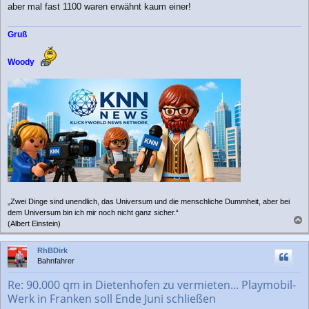
aber mal fast 1100 waren erwähnt kaum einer!
Gruß
Woody
„Zwei Dinge sind unendlich, das Universum und die menschliche Dummheit, aber bei
dem Universum bin ich mir noch nicht ganz sicher.“
(Albert Einstein)
a
c
RhBDirk
h
Bahnfahrer
o
b
Re: 90.000 qm in Dietenhofen zu vermieten... Playmobil-
e
Werk in Franken soll Ende Juni schließen
n