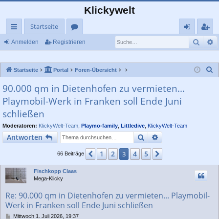
Klickywelt
Startseite
Such
E
ch
or
n
eg
Anmelden
Registrieren
ne
en
m
ist
S
Startseite
Portal
Foren-Übersicht
llz
el
rie
u
90.000 qm in Dietenhofen zu vermieten...
ug
de
re
c
Playmobil-Werk in Franken soll Ende Juni
rif
n
n
h
schließen
e
f
Moderatoren:
KlickyWelt-Team
,
Playmo-family
,
Littledive
,
KlickyWelt-Team
Suche
Erweiterte Suche
Antworten
1
2
4
5
Vorherige
3
Nächste
66 Beiträge
Fischkopp Claas
Mega-Klicky
Re: 90.000 qm in Dietenhofen zu vermieten... Playmobil-
Werk in Franken soll Ende Juni schließen
B
Mittwoch 1. Juli 2026, 19:37