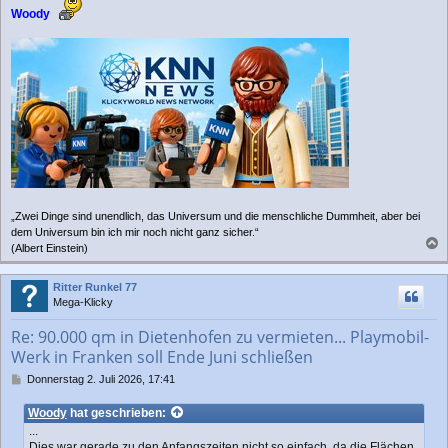
Woody
„Zwei Dinge sind unendlich, das Universum und die menschliche Dummheit, aber bei
dem Universum bin ich mir noch nicht ganz sicher.“
(Albert Einstein)
a
c
Ritter Runkel 77
h
Mega-Klicky
o
b
Re: 90.000 qm in Dietenhofen zu vermieten... Playmobil-
e
Werk in Franken soll Ende Juni schließen
n
B
Donnerstag 2. Juli 2026, 17:41
e
i
Woody
hat geschrieben:
t
...
r
Dies war gerade zu den Anfangszeiten nicht so einfach, da die Flächen