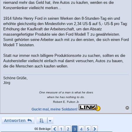
r
niemand mehr das Geld hat, ihre Autos zu kaufen, werden es die
a
Konzernlenker vielleicht merken...
g
1914 führte Henry Ford in seinen Werken den 8-Stunden-Tag ein und
erhöhte gleichzeitig den Mindestlohn von 2,34 US-$ auf 5,- US-$ pro Tag:
Erhöhung der Kaufkraft der Arbeiterschaft, um den Absatz
massengefertigter Produkte wie den Ford Modell T zu gewährleisten.
Somit gehörten seine Arbeiter auch mit zu den ersten, die sich einen Ford
Modell T leisteten.
Statt nur immer noch billigere Produktionsorte zu suchen, sollten es die
Autohersteller vielleicht einfach mal damit versuchen, Autos zu bauen,
die die Menschen auch kaufen wollen.
Schöne Grüße,
Jörg
One measure of a man is what he does
when he has nothing to do.
Robert E. Fulton Jr.
Guckt mal, meine Soldaten!
a
c
Antworten
h
o
1
2
4
5
Vorherige
3
Nächste
66 Beiträge
b