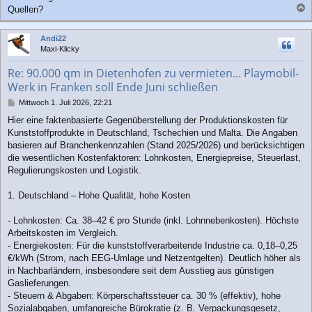
Quellen?
a
c
Andi22
h
Maxi-Klicky
o
b
Re: 90.000 qm in Dietenhofen zu vermieten... Playmobil-
e
Werk in Franken soll Ende Juni schließen
n
B
Mittwoch 1. Juli 2026, 22:21
e
Hier eine faktenbasierte Gegenüberstellung der Produktionskosten für
i
Kunststoffprodukte in Deutschland, Tschechien und Malta. Die Angaben
t
r
basieren auf Branchenkennzahlen (Stand 2025/2026) und berücksichtigen
a
die wesentlichen Kostenfaktoren: Lohnkosten, Energiepreise, Steuerlast,
g
Regulierungskosten und Logistik.
1. Deutschland – Hohe Qualität, hohe Kosten
- Lohnkosten: Ca. 38–42 € pro Stunde (inkl. Lohnnebenkosten). Höchste
Arbeitskosten im Vergleich.
- Energiekosten: Für die kunststoffverarbeitende Industrie ca. 0,18–0,25
€/kWh (Strom, nach EEG-Umlage und Netzentgelten). Deutlich höher als
in Nachbarländern, insbesondere seit dem Ausstieg aus günstigen
Gaslieferungen.
- Steuern & Abgaben: Körperschaftssteuer ca. 30 % (effektiv), hohe
Sozialabgaben, umfangreiche Bürokratie (z. B. Verpackungsgesetz,