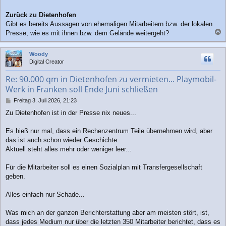
Zurück zu Dietenhofen
Gibt es bereits Aussagen von ehemaligen Mitarbeitern bzw. der lokalen
Presse, wie es mit ihnen bzw. dem Gelände weitergeht?
a
c
Woody
h
Digital Creator
o
b
Re: 90.000 qm in Dietenhofen zu vermieten... Playmobil-
e
Werk in Franken soll Ende Juni schließen
n
B
Freitag 3. Juli 2026, 21:23
e
Zu Dietenhofen ist in der Presse nix neues...
i
t
r
Es hieß nur mal, dass ein Rechenzentrum Teile übernehmen wird, aber
a
das ist auch schon wieder Geschichte.
g
Aktuell steht alles mehr oder weniger leer...
Für die Mitarbeiter soll es einen Sozialplan mit Transfergesellschaft
geben.
Alles einfach nur Schade...
Was mich an der ganzen Berichterstattung aber am meisten stört, ist,
dass jedes Medium nur über die letzten 350 Mitarbeiter berichtet, dass es