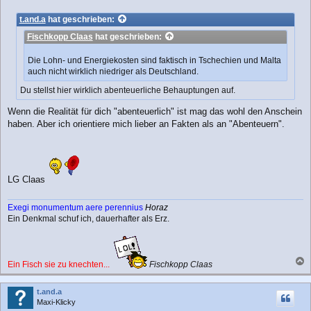
e
i
t.and.a
hat geschrieben:
t
Fischkopp Claas
hat geschrieben:
r
a
g
Die Lohn- und Energiekosten sind faktisch in Tschechien und Malta
auch nicht wirklich niedriger als Deutschland.
Du stellst hier wirklich abenteuerliche Behauptungen auf.
Wenn die Realität für dich "abenteuerlich" ist mag das wohl den Anschein
haben. Aber ich orientiere mich lieber an Fakten als an "Abenteuern".
LG Claas
Exegi monumentum aere perennius
Horaz
Ein Denkmal schuf ich, dauerhafter als Erz.
Ein Fisch sie zu knechten...
Fischkopp Claas
a
c
t.and.a
h
Maxi-Klicky
o