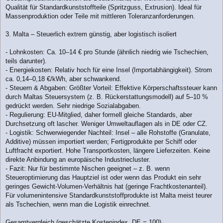
Qualität für Standardkunststoffteile (Spritzguss, Extrusion). Ideal für
Massenproduktion oder Teile mit mittleren Toleranzanforderungen.
3. Malta – Steuerlich extrem günstig, aber logistisch isoliert
- Lohnkosten: Ca. 10–14 € pro Stunde (ähnlich niedrig wie Tschechien,
teils darunter).
- Energiekosten: Relativ hoch für eine Insel (Importabhängigkeit). Strom
ca. 0,14–0,18 €/kWh, aber schwankend.
- Steuern & Abgaben: Größter Vorteil: Effektive Körperschaftssteuer kann
durch Maltas Steuersystem (z. B. Rückerstattungsmodell) auf 5–10 %
gedrückt werden. Sehr niedrige Sozialabgaben.
- Regulierung: EU-Mitglied, daher formell gleiche Standards, aber
Durchsetzung oft lascher. Weniger Umweltauflagen als in DE oder CZ.
- Logistik: Schwerwiegender Nachteil: Insel – alle Rohstoffe (Granulate,
Additive) müssen importiert werden; Fertigprodukte per Schiff oder
Luftfracht exportiert. Hohe Transportkosten, längere Lieferzeiten. Keine
direkte Anbindung an europäische Industriecluster.
- Fazit: Nur für bestimmte Nischen geeignet – z. B. wenn
Steueroptimierung das Hauptziel ist oder wenn das Produkt ein sehr
geringes Gewicht-Volumen-Verhältnis hat (geringe Frachtkostenanteil).
Für volumenintensive Standardkunststoffprodukte ist Malta meist teurer
als Tschechien, wenn man die Logistik einrechnet.
Gesamtvergleich (geschätzte Kostenindex, DE = 100)