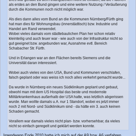
a
als erstes an den Bund gingen und eine weitere Nutzung / Veräußerung
g
durch die Kommunen noch nicht möglich war.
Als dies dann alles vom Bund an die Kommunen Nürnberg/Fürth ging
hat man dies für Wohnungsbau (innerstädtisch) bzw. Industrie und
Handel am Rand verwendet.
Wobei vieles damals vom städtebaulichen Plan her schon relativ
kleinteilig und auch teuer war - wie auch von der Infrastruktur nicht so
gut geeignet bzw. angebunden war, Ausnahme evtl. Bereich
Schabacher Str. Fürth.
Und in Erlangen war an den Flächen bereits Siemens und die
Universität daran interessiert.
Wobei auch vieles von den USA, Bund und Kommunen verschlafen,
falsch geplant oder was weiss ich noch alles verkehrt gemacht wurde...
Da wurde in Nürnberg ein neues Südklinikum geplant und gebaut,
obwohl man mit dem US Hospital das beste und modernste
Militärkrankenhaus außerhalb der USA hatte, was letztlich abgerissen
wurde. Man wollte damals u.A. nur 1 Standort, wobei es jetzt immer
noch 2 mit Nord- und Südklinikum sind - da hätte ein 3. auch keinen
Schaden gemacht.
Vorallem war damals vieles nicht plan- bzw. vorhersehbar, da vieles
nicht so einfach geregelt und geklärt werden konnte.
Irgendwann Ende 2010 hatte ich mich auf der A9 bzw. A6 verfahren.