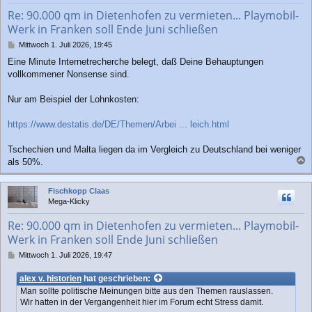
b
Re: 90.000 qm in Dietenhofen zu vermieten... Playmobil-
e
Werk in Franken soll Ende Juni schließen
n
B
Mittwoch 1. Juli 2026, 19:45
e
Eine Minute Internetrecherche belegt, daß Deine Behauptungen
i
vollkommener Nonsense sind.
t
r
a
Nur am Beispiel der Lohnkosten:
g
https://www.destatis.de/DE/Themen/Arbei ... leich.html
Tschechien und Malta liegen da im Vergleich zu Deutschland bei weniger
als 50%.
a
c
Fischkopp Claas
h
Mega-Klicky
o
b
Re: 90.000 qm in Dietenhofen zu vermieten... Playmobil-
e
Werk in Franken soll Ende Juni schließen
n
B
Mittwoch 1. Juli 2026, 19:47
e
i
alex v. historien
hat geschrieben:
t
Man sollte politische Meinungen bitte aus den Themen rauslassen.
r
Wir hatten in der Vergangenheit hier im Forum echt Stress damit.
a