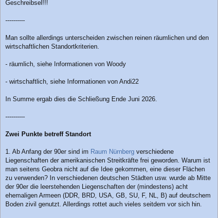
Geschreibsel!!!
t
r
a
----------
g
Man sollte allerdings unterscheiden zwischen reinen räumlichen und den
wirtschaftlichen Standortkriterien.
- räumlich, siehe Informationen von Woody
- wirtschaftlich, siehe Informationen von Andi22
In Summe ergab dies die Schließung Ende Juni 2026.
----------
Zwei Punkte betreff Standort
1. Ab Anfang der 90er sind im
Raum Nürnberg
verschiedene
Liegenschaften der amerikanischen Streitkräfte frei geworden. Warum ist
man seitens Geobra nicht auf die Idee gekommen, eine dieser Flächen
zu verwenden? In verschiedenen deutschen Städten usw. wurde ab Mitte
der 90er die leerstehenden Liegenschaften der (mindestens) acht
ehemaligen Armeen (DDR, BRD, USA, GB, SU, F, NL, B) auf deutschem
Boden zivil genutzt. Allerdings rottet auch vieles seitdem vor sich hin.