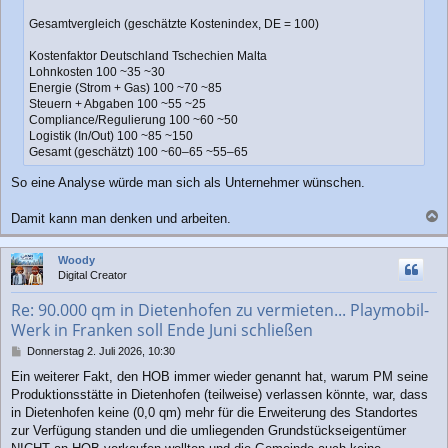
Gesamtvergleich (geschätzte Kostenindex, DE = 100)
Kostenfaktor Deutschland Tschechien Malta
Lohnkosten 100 ~35 ~30
Energie (Strom + Gas) 100 ~70 ~85
Steuern + Abgaben 100 ~55 ~25
Compliance/Regulierung 100 ~60 ~50
Logistik (In/Out) 100 ~85 ~150
Gesamt (geschätzt) 100 ~60–65 ~55–65
So eine Analyse würde man sich als Unternehmer wünschen.
Damit kann man denken und arbeiten.
a
c
Woody
h
Digital Creator
o
b
Re: 90.000 qm in Dietenhofen zu vermieten... Playmobil-
e
Werk in Franken soll Ende Juni schließen
n
B
Donnerstag 2. Juli 2026, 10:30
e
Ein weiterer Fakt, den HOB immer wieder genannt hat, warum PM seine
i
Produktionsstätte in Dietenhofen (teilweise) verlassen könnte, war, dass
t
r
in Dietenhofen keine (0,0 qm) mehr für die Erweiterung des Standortes
a
zur Verfügung standen und die umliegenden Grundstückseigentümer
g