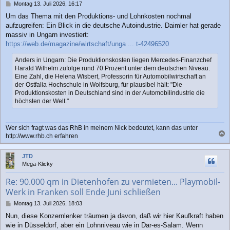
B
Montag 13. Juli 2026, 16:17
e
Um das Thema mit den Produktions- und Lohnkosten nochmal
i
aufzugreifen: Ein Blick in die deutsche Autoindustrie. Daimler hat gerade
t
r
massiv in Ungarn investiert:
a
https://web.de/magazine/wirtschaft/unga ... t-42496520
g
Anders in Ungarn: Die Produktionskosten liegen Mercedes-Finanzchef
Harald Wilhelm zufolge rund 70 Prozent unter dem deutschen Niveau.
Eine Zahl, die Helena Wisbert, Professorin für Automobilwirtschaft an
der Ostfalia Hochschule in Wolfsburg, für plausibel hält: "Die
Produktionskosten in Deutschland sind in der Automobilindustrie die
höchsten der Welt."
Wer sich fragt was das RhB in meinem Nick bedeutet, kann das unter
http://www.rhb.ch erfahren
a
c
JTD
h
Mega-Klicky
o
b
Re: 90.000 qm in Dietenhofen zu vermieten... Playmobil-
e
Werk in Franken soll Ende Juni schließen
n
B
Montag 13. Juli 2026, 18:03
e
Nun, diese Konzernlenker träumen ja davon, daß wir hier Kaufkraft haben
i
wie in Düsseldorf, aber ein Lohnniveau wie in Dar-es-Salam. Wenn
t