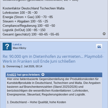
Kostenfaktor Deutschland Tschechien Malta
Lohnkosten 100 ~35 ~30
Energie (Strom + Gas) 100 ~70 ~85
Steuern + Abgaben 100 ~55 ~25
Compliance/Regulierung 100 ~60 ~50
Logistik (In/Out) 100 ~85 ~150
Gesamt (geschätzt) 100 ~60–65 ~55–65
a
c
t.and.a
h
Maxi-Klicky
o
b
Re: 90.000 qm in Dietenhofen zu vermieten... Playmobil-
e
Werk in Franken soll Ende Juni schließen
n
B
Donnerstag 2. Juli 2026, 00:14
e
i
Andi22
hat geschrieben:
t
Hier eine faktenbasierte Gegenüberstellung der Produktionskosten für
r
Kunststoffprodukte in Deutschland, Tschechien und Malta. Die Angaben
a
basieren auf Branchenkennzahlen (Stand 2025/2026) und
g
berücksichtigen die wesentlichen Kostenfaktoren: Lohnkosten,
Energiepreise, Steuerlast, Regulierungskosten und Logistik.
1. Deutschland – Hohe Qualität, hohe Kosten