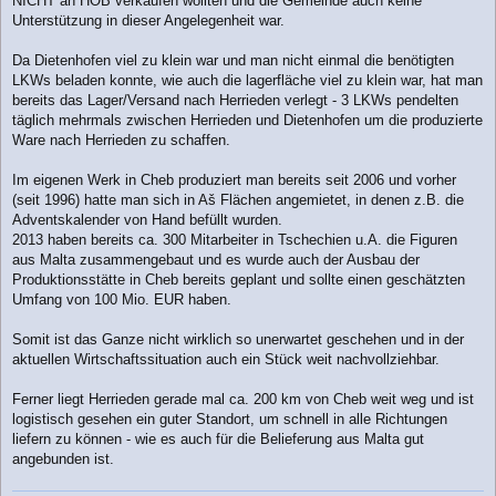
NICHT an HOB verkaufen wollten und die Gemeinde auch keine
Unterstützung in dieser Angelegenheit war.
Da Dietenhofen viel zu klein war und man nicht einmal die benötigten
LKWs beladen konnte, wie auch die lagerfläche viel zu klein war, hat man
bereits das Lager/Versand nach Herrieden verlegt - 3 LKWs pendelten
täglich mehrmals zwischen Herrieden und Dietenhofen um die produzierte
Ware nach Herrieden zu schaffen.
Im eigenen Werk in Cheb produziert man bereits seit 2006 und vorher
(seit 1996) hatte man sich in Aš Flächen angemietet, in denen z.B. die
Adventskalender von Hand befüllt wurden.
2013 haben bereits ca. 300 Mitarbeiter in Tschechien u.A. die Figuren
aus Malta zusammengebaut und es wurde auch der Ausbau der
Produktionsstätte in Cheb bereits geplant und sollte einen geschätzten
Umfang von 100 Mio. EUR haben.
Somit ist das Ganze nicht wirklich so unerwartet geschehen und in der
aktuellen Wirtschaftssituation auch ein Stück weit nachvollziehbar.
Ferner liegt Herrieden gerade mal ca. 200 km von Cheb weit weg und ist
logistisch gesehen ein guter Standort, um schnell in alle Richtungen
liefern zu können - wie es auch für die Belieferung aus Malta gut
angebunden ist.