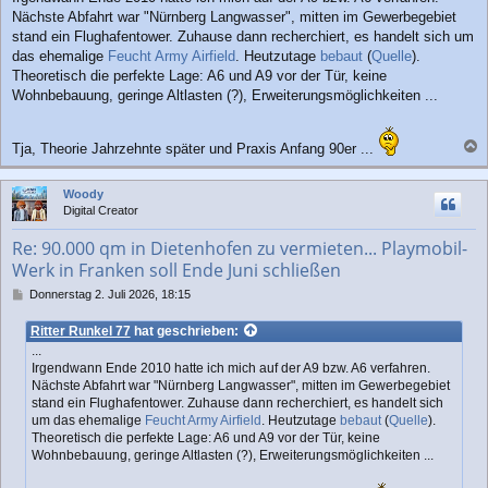
Nächste Abfahrt war "Nürnberg Langwasser", mitten im Gewerbegebiet
stand ein Flughafentower. Zuhause dann recherchiert, es handelt sich um
das ehemalige
Feucht Army Airfield
. Heutzutage
bebaut
(
Quelle
).
Theoretisch die perfekte Lage: A6 und A9 vor der Tür, keine
Wohnbebauung, geringe Altlasten (?), Erweiterungsmöglichkeiten ...
Tja, Theorie Jahrzehnte später und Praxis Anfang 90er ...
a
c
Woody
h
Digital Creator
o
b
Re: 90.000 qm in Dietenhofen zu vermieten... Playmobil-
e
Werk in Franken soll Ende Juni schließen
n
B
Donnerstag 2. Juli 2026, 18:15
e
i
Ritter Runkel 77
hat geschrieben:
t
...
r
Irgendwann Ende 2010 hatte ich mich auf der A9 bzw. A6 verfahren.
a
Nächste Abfahrt war "Nürnberg Langwasser", mitten im Gewerbegebiet
g
stand ein Flughafentower. Zuhause dann recherchiert, es handelt sich
um das ehemalige
Feucht Army Airfield
. Heutzutage
bebaut
(
Quelle
).
Theoretisch die perfekte Lage: A6 und A9 vor der Tür, keine
Wohnbebauung, geringe Altlasten (?), Erweiterungsmöglichkeiten ...