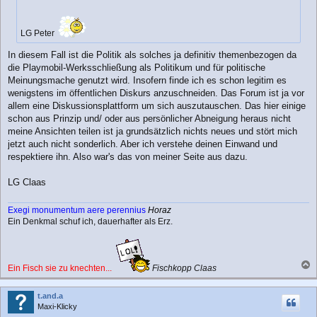
g
LG Peter
In diesem Fall ist die Politik als solches ja definitiv themenbezogen da
die Playmobil-Werksschließung als Politikum und für politische
Meinungsmache genutzt wird. Insofern finde ich es schon legitim es
wenigstens im öffentlichen Diskurs anzuschneiden. Das Forum ist ja vor
allem eine Diskussionsplattform um sich auszutauschen. Das hier einige
schon aus Prinzip und/ oder aus persönlicher Abneigung heraus nicht
meine Ansichten teilen ist ja grundsätzlich nichts neues und stört mich
jetzt auch nicht sonderlich. Aber ich verstehe deinen Einwand und
respektiere ihn. Also war's das von meiner Seite aus dazu.
LG Claas
Exegi monumentum aere perennius
Horaz
Ein Denkmal schuf ich, dauerhafter als Erz.
Ein Fisch sie zu knechten...
Fischkopp Claas
a
c
t.and.a
h
Maxi-Klicky
o