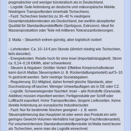
pragmatischer und weniger bürokratisch als in Deutschland.
- Logistik: Gute Anbindung an deutsche und osteuropäische Märkte.
Niedrigere Transportkosten innerhalb Tschechiens.
- Fazit: Tschechien bietet bis zu 30–40 % niedrigere
Gesamtproduktionskosten als Deutschland, bei weithin akzeptierter
Qualität für Standardkunststoffteile (Spritzguss, Extrusion). Ideal für
Massenproduktion oder Teile mit mittleren Toleranzanforderungen.
3. Malta – Steuerlich extrem günstig, aber logistisch isoliert
- Lohnkosten: Ca. 10–14 € pro Stunde (ähnlich niedrig wie Tschechien,
teils darunter).
- Energiekosten: Relativ hoch für eine Insel (Importabhängigkeit). Strom
ca. 0,14–0,18 €/kWh, aber schwankend.
- Steuern & Abgaben: Größter Vorteil: Effektive Körperschaftssteuer
kann durch Maltas Steuersystem (z. B. Rückerstattungsmodell) auf 5–10
% gedrückt werden. Sehr niedrige Sozialabgaben.
- Regulierung: EU-Mitglied, daher formell gleiche Standards, aber
Durchsetzung oft lascher. Weniger Umweltauflagen als in DE oder CZ.
- Logistik: Schwerwiegender Nachteil: Insel – alle Rohstoffe (Granulate,
Additive) müssen importiert werden; Fertigprodukte per Schiff oder
Luftfracht exportiert. Hohe Transportkosten, längere Lieferzeiten. Keine
direkte Anbindung an europäische Industriecluster.
- Fazit: Nur für bestimmte Nischen geeignet – z. B. wenn
Steueroptimierung das Hauptziel ist oder wenn das Produkt ein sehr
geringes Gewicht-Volumen-Verhältnis hat (geringe Frachtkostenanteil).
Für volumenintensive Standardkunststoffprodukte ist Malta meist teurer
als Tschechien, wenn man die Logistik einrechnet.