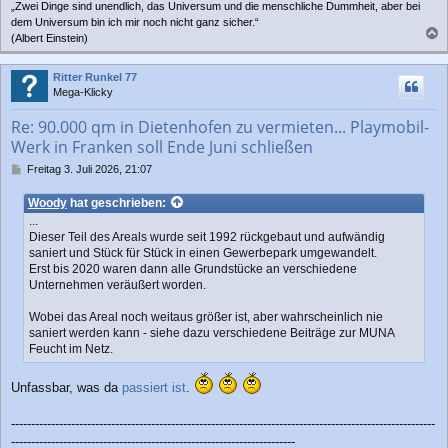
„Zwei Dinge sind unendlich, das Universum und die menschliche Dummheit, aber bei
dem Universum bin ich mir noch nicht ganz sicher.“
(Albert Einstein)
a
c
Ritter Runkel 77
h
Mega-Klicky
o
b
Re: 90.000 qm in Dietenhofen zu vermieten... Playmobil-
e
Werk in Franken soll Ende Juni schließen
n
B
Freitag 3. Juli 2026, 21:07
e
i
Woody
hat geschrieben:
t
...
r
Dieser Teil des Areals wurde seit 1992 rückgebaut und aufwändig
a
saniert und Stück für Stück in einen Gewerbepark umgewandelt.
g
Erst bis 2020 waren dann alle Grundstücke an verschiedene
Unternehmen veräußert worden.
Wobei das Areal noch weitaus größer ist, aber wahrscheinlich nie
saniert werden kann - siehe dazu verschiedene Beiträge zur MUNA
Feucht im Netz.
Unfassbar, was da
passiert ist
.
----------------------------------------------------------------------------------------------------------
-----------------------------------------------------------------------