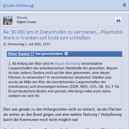
(
Quelle Abbildung
)
a
c
Woody
h
Digital Creator
o
b
Re: 90.000 qm in Dietenhofen zu vermieten... Playmobil-
e
Werk in Franken soll Ende Juni schließen
n
B
Donnerstag 2. Juli 2026, 13:57
e
i
Ritter Runkel 77
hat geschrieben:
t
...
r
1. Ab Anfang der 90er sind im
Raum Nürnberg
verschiedene
a
Liegenschaften der amerikanischen Streitkräfte frei geworden. Warum
g
ist man seitens Geobra nicht auf die Idee gekommen, eine dieser
Flächen zu verwenden? In verschiedenen deutschen Städten usw.
wurde ab Mitte der 90er die leerstehenden Liegenschaften der
(mindestens) acht ehemaligen Armeen (DDR, BRD, USA, GB, SU, F, NL,
B) auf deutschem Boden zivil genutzt. Allerdings rottet auch vieles
seitdem vor sich hin.
Dies war gerade zu den Anfangszeiten nicht so einfach, da die Flächen
als erstes an den Bund gingen und eine weitere Nutzung / Veräußerung
durch die Kommunen noch nicht möglich war.