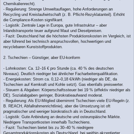
Chemikalienrecht).
- Regulierung: Strenge Umweltauflagen, hohe Anforderungen an
Recycling und Kreislaufwirtschaft (z. B. Pflicht-Rezyklatanteil). Erhöht
die Compliance-Kosten signifikant.
- Logistik: Zentrale Lage in Europa, gute Infrastruktur – aber
Inlandstransporte teuer aufgrund Maut und Dieselpreisen.
- Fazit: Deutschland hat die höchsten Produktionskosten im Vergleich, ist
aber führend bei technisch anspruchsvollen, hochwertigen und
recyclebaren Kunststoffprodukten.
2. Tschechien – Günstiger, aber EU-konform
- Lohnkosten: Ca. 12–16 € pro Stunde (ca. 40 % des deutschen
Niveaus). Deutlich niedriger bei ähnlicher Facharbeiterqualifikation.
- Energiekosten: Strom ca. 0,12–0,18 €/kWh (niedriger als DE, da
Tschechien auf Kernkraft und Kohle setzt). Gas ebenfalls preiswerter.
- Steuern & Abgaben: Körperschaftssteuer bei 19 % (effektiv niedriger als
DE). Sozialabgaben geringer, Bürokratieaufwand moderat.
- Regulierung: Als EU-Mitglied übernimmt Tschechien viele EU-Regeln (z.
B. REACH, Abfallrahmenrichtlinie), aber die Umsetzung ist oft
pragmatischer und weniger bürokratisch als in Deutschland.
- Logistik: Gute Anbindung an deutsche und osteuropäische Märkte.
Niedrigere Transportkosten innerhalb Tschechiens.
- Fazit: Tschechien bietet bis zu 30–40 % niedrigere
Gesamtproduktionskosten als Deutschland, bei weithin akzeptierter