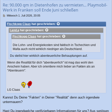
b
Re: 90.000 qm in Dietenhofen zu vermieten... Playmobil-
e
Werk in Franken soll Ende Juni schließen
n
B
Mittwoch 1. Juli 2026, 20:05
e
i
Fischkopp Claas
hat geschrieben:
t
t.and.a
hat geschrieben:
r
a
Fischkopp Claas
hat geschrieben:
g
Die Lohn- und Energiekosten sind faktisch in Tschechien und
Malta auch nicht wirklich niedriger als Deutschland.
Du stellst hier wirklich abenteuerliche Behauptungen auf.
Wenn die Realität für dich "abenteuerlich" ist mag das wohl den
Anschein haben. Aber ich orientiere mich lieber an Fakten als an
"Abenteuern".
LG Claas
Kannst Du Deine "Fakten" in Deiner "Realität" denn auch irgendwie
untermauern?
Hast Du irgendwelche verifizierbaren Informationen für uns? Aus seriösen