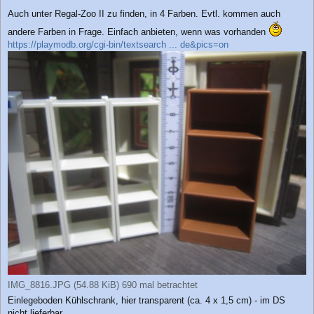
Auch unter Regal-Zoo II zu finden, in 4 Farben. Evtl. kommen auch
andere Farben in Frage. Einfach anbieten, wenn was vorhanden
https://playmodb.org/cgi-bin/textsearch ... de&pics=on
IMG_8816.JPG (54.88 KiB) 690 mal betrachtet
Einlegeboden Kühlschrank, hier transparent (ca. 4 x 1,5 cm) - im DS
nicht lieferbar.