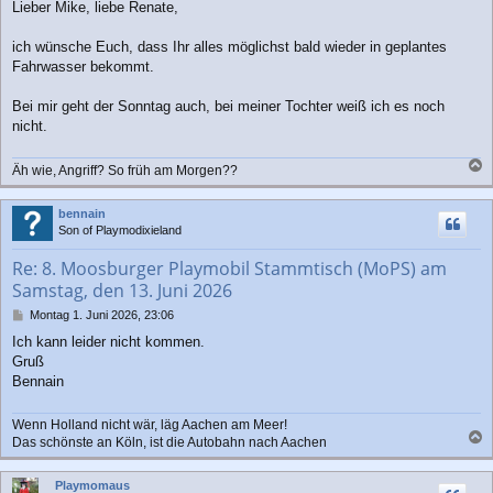
Lieber Mike, liebe Renate,
i
t
r
ich wünsche Euch, dass Ihr alles möglichst bald wieder in geplantes
a
Fahrwasser bekommt.
g
Bei mir geht der Sonntag auch, bei meiner Tochter weiß ich es noch
nicht.
Äh wie, Angriff? So früh am Morgen??
a
c
bennain
h
Son of Playmodixieland
o
b
Re: 8. Moosburger Playmobil Stammtisch (MoPS) am
e
Samstag, den 13. Juni 2026
n
B
Montag 1. Juni 2026, 23:06
e
Ich kann leider nicht kommen.
i
Gruß
t
r
Bennain
a
g
Wenn Holland nicht wär, läg Aachen am Meer!
Das schönste an Köln, ist die Autobahn nach Aachen
a
c
Playmomaus
h