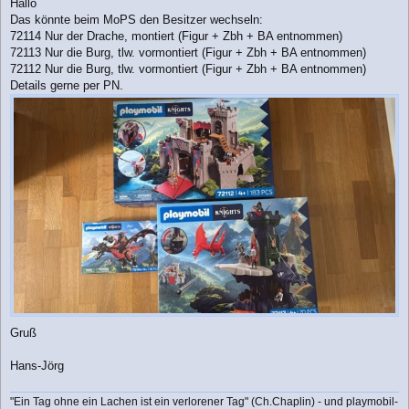
Hallo
i
Das könnte beim MoPS den Besitzer wechseln:
t
r
72114 Nur der Drache, montiert (Figur + Zbh + BA entnommen)
a
72113 Nur die Burg, tlw. vormontiert (Figur + Zbh + BA entnommen)
g
72112 Nur die Burg, tlw. vormontiert (Figur + Zbh + BA entnommen)
Details gerne per PN.
Gruß
Hans-Jörg
"Ein Tag ohne ein Lachen ist ein verlorener Tag" (Ch.Chaplin) - und playmobil-