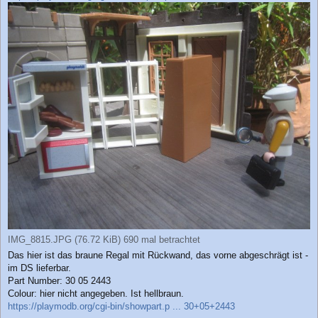
IMG_8815.JPG (76.72 KiB) 690 mal betrachtet
Das hier ist das braune Regal mit Rückwand, das vorne abgeschrägt ist -
im DS lieferbar.
Part Number: 30 05 2443
Colour: hier nicht angegeben. Ist hellbraun.
https://playmodb.org/cgi-bin/showpart.p ... 30+05+2443