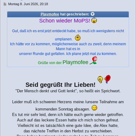
B
Montag 8. Juni 2026, 20:18
e
i
Playmofee
hat geschrieben:
t
Schon wieder MoPS!
r
a
Gut, daß ich es erst jetzt entdeckt habe, so muß ich wenigstens nicht
g
umplanen.
Ich hätte vor zu kommen, möglicherweise auch zu zweit, denn meinem
Mann hat es in
unserer Runde gut gefallen. Ich plane jetzt mal zu kommen.
Playmofee
Grüße von der
Seid gegrüßt Ihr Lieben!
"Der Mensch denkt und Gott lenkt", so heißt ein Sprichwort.
Leider muß ich schweren Herzens meine /unsere Teilnahme am
kommenden Sonntag absagen.
Es tut mir sehr leid, denn ich hätte euch gerne wieder getroffen.
Auch auf das leckere Essen hatte ich mich schon gefreut.
Vielleicht ist es tatsächlich eine gute Idee, die Alex hatte,
das nächste Treffen in den Herbst zu verschieben.