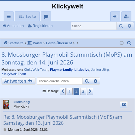
Klickywelt
Startseite
Such
E
ch
or
n
eg
Anmelden
Registrieren
ne
en
m
ist
S
Startseite
Portal
Foren-Übersicht
llz
el
rie
u
8. Moosburger Playmobil Stammtisch (MoPS) am
ug
de
re
c
Sonntag, den 14. Juni 2026
rif
n
n
h
e
Moderatoren:
KlickyWelt-Team
,
Playmo-family
,
Littledive
,
Junker Jörg
,
f
KlickyWelt-Team
Suche
Erweiterte Suche
Antworten
1
3
Vorherige
2
Nächste
38 Beiträge
klickalong
Mini-Klicky
Re: 8. Moosburger Playmobil Stammtisch (MoPS) am
Samstag, den 13. Juni 2026
B
Montag 1. Juni 2026, 23:01
e