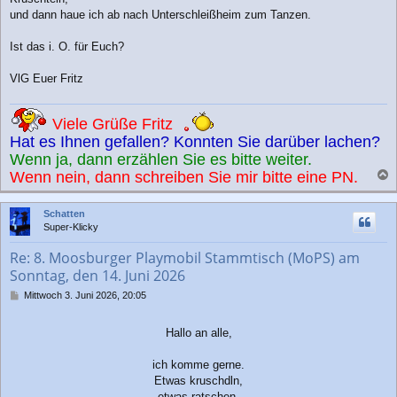
und dann haue ich ab nach Unterschleißheim zum Tanzen.
Ist das i. O. für Euch?
VlG Euer Fritz
Viele Grüße Fritz
Hat es Ihnen gefallen? Konnten Sie darüber lachen?
Wenn ja, dann erzählen Sie es bitte weiter.
Wenn nein, dann schreiben Sie mir bitte eine PN.
a
c
Schatten
h
Super-Klicky
o
b
Re: 8. Moosburger Playmobil Stammtisch (MoPS) am
e
Sonntag, den 14. Juni 2026
n
B
Mittwoch 3. Juni 2026, 20:05
e
i
Hallo an alle,
t
r
a
ich komme gerne.
g
Etwas kruschdln,
etwas ratschen,