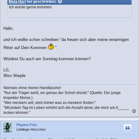
Mata Hari
hat geschrieben:
t
Ich würde gerne kommen
r
a
g
Hallo,
und ich wollte schon schreiben "da freuen sich aber meine einarmigen
Ritter auf Dein Kommen
".
Würdest Du auch am Sonntag kommen können?
LG,
Miss Marple
Niemals ohne meine Handtasche!
"Nur der Träger weiß, wo genau der Schuh drückt." (Quelle: Der junge
Inspektor Morse.)
"Wer meckern will, wird immer was zu meckern finden."
"Mit jedem Tag im Leben erhöht sich die Anzahl derer, die mich am A_____
lecken können."
a
c
Playmo-Fritz
h
Lieblings-Herzchen
o
b