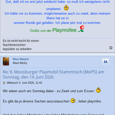
Gut, daß ich es erst jetzt entdeckt habe, so muß ich wenigstens nicht
a
g
umplanen.
Ich hätte vor zu kommen, möglicherweise auch zu zweit, denn meinem
Mann hat es in
unserer Runde gut gefallen. Ich plane jetz mal zu kommen.
Playmofee
Grüße von der
Es ist nicht leicht für einen
Nachtmenschen
tagsüber zu arbeiten
a
c
Miss Marple
h
Maxi-Klicky
o
b
Re: 8. Moosburger Playmobil Stammtisch (MoPS) am
e
Sonntag, den 14. Juni 2026
n
B
Mittwoch 3. Juni 2026, 11:43
e
i
Wir wären auch am Sonntag dabei - zu Zweit und zum Essen.
t
r
Es gibt da ja diverse Sachen auszutauschen
, lieber playmike.
a
g