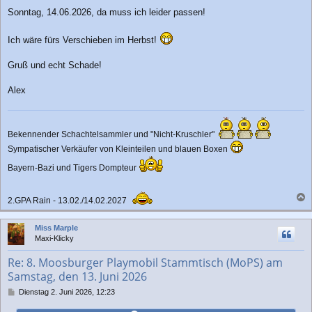
t
r
Sonntag, 14.06.2026, da muss ich leider passen!
a
g
Ich wäre fürs Verschieben im Herbst!
Gruß und echt Schade!
Alex
Bekennender Schachtelsammler und "Nicht-Kruschler"
Sympatischer Verkäufer von Kleinteilen und blauen Boxen
Bayern-Bazi und Tigers Dompteur
2.GPA Rain - 13.02./14.02.2027
a
c
Miss Marple
h
Maxi-Klicky
o
b
Re: 8. Moosburger Playmobil Stammtisch (MoPS) am
e
Samstag, den 13. Juni 2026
n
B
Dienstag 2. Juni 2026, 12:23
e
i