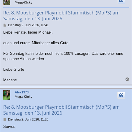
Mega-Klicky
o
b
Re: 8. Moosburger Playmobil Stammtisch (MoPS) am
e
Samstag, den 13. Juni 2026
n
B
Dienstag 2. Juni 2026, 10:41
e
Liebe Renate, lieber Michael,
i
t
r
euch und eurem Mitarbeiter alles Gute!
a
g
Für Sonntag kann leider noch nicht 100% zusagen. Das wird eher eine
spontane Aktion werden.
Liebe Grüße
Marlene
a
c
Alex1973
h
Mega-Klicky
o
b
Re: 8. Moosburger Playmobil Stammtisch (MoPS) am
e
Samstag, den 13. Juni 2026
n
B
Dienstag 2. Juni 2026, 11:26
e
Servus,
i