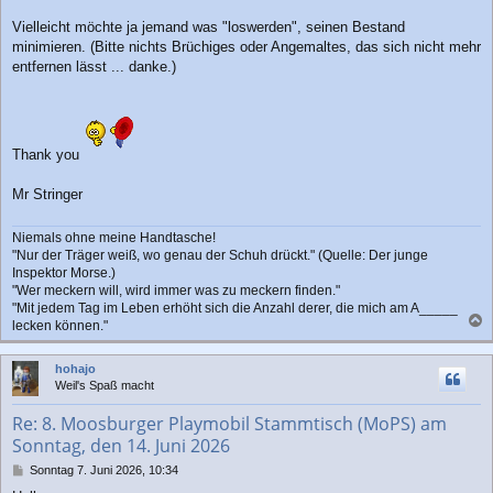
Vielleicht möchte ja jemand was "loswerden", seinen Bestand
minimieren. (Bitte nichts Brüchiges oder Angemaltes, das sich nicht mehr
entfernen lässt ... danke.)
Thank you
Mr Stringer
Niemals ohne meine Handtasche!
"Nur der Träger weiß, wo genau der Schuh drückt." (Quelle: Der junge
Inspektor Morse.)
"Wer meckern will, wird immer was zu meckern finden."
"Mit jedem Tag im Leben erhöht sich die Anzahl derer, die mich am A_____
lecken können."
a
c
hohajo
h
Weil's Spaß macht
o
b
Re: 8. Moosburger Playmobil Stammtisch (MoPS) am
e
Sonntag, den 14. Juni 2026
n
B
Sonntag 7. Juni 2026, 10:34
e