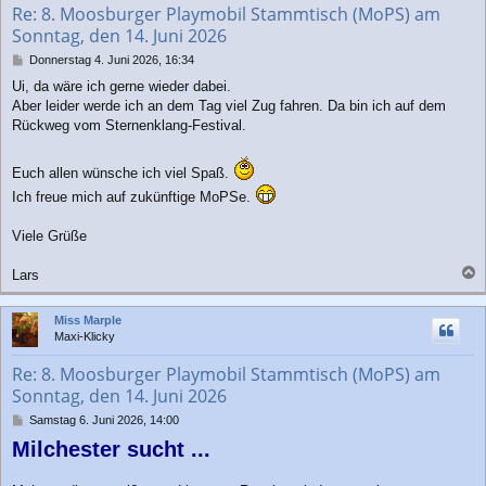
Re: 8. Moosburger Playmobil Stammtisch (MoPS) am
e
Sonntag, den 14. Juni 2026
n
B
Donnerstag 4. Juni 2026, 16:34
e
Ui, da wäre ich gerne wieder dabei.
i
Aber leider werde ich an dem Tag viel Zug fahren. Da bin ich auf dem
t
r
Rückweg vom Sternenklang-Festival.
a
g
Euch allen wünsche ich viel Spaß.
Ich freue mich auf zukünftige MoPSe.
Viele Grüße
Lars
a
c
Miss Marple
h
Maxi-Klicky
o
b
Re: 8. Moosburger Playmobil Stammtisch (MoPS) am
e
Sonntag, den 14. Juni 2026
n
B
Samstag 6. Juni 2026, 14:00
e
Milchester sucht ...
i
t
r