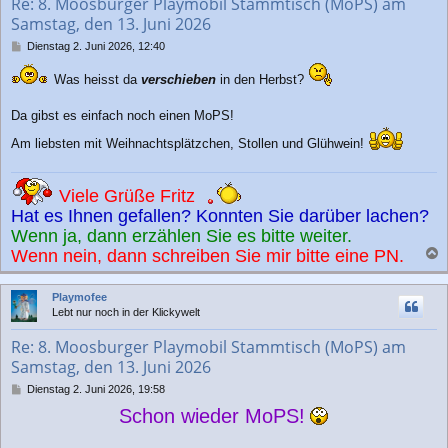
Re: 8. Moosburger Playmobil Stammtisch (MoPS) am
e
Samstag, den 13. Juni 2026
n
B
Dienstag 2. Juni 2026, 12:40
e
i
Was heisst da
verschieben
in den Herbst?
t
r
Da gibst es einfach noch einen MoPS!
a
g
Am liebsten mit Weihnachtsplätzchen, Stollen und Glühwein!
Viele Grüße Fritz
Hat es Ihnen gefallen? Konnten Sie darüber lachen?
Wenn ja, dann erzählen Sie es bitte weiter.
Wenn nein, dann schreiben Sie mir bitte eine PN.
a
c
Playmofee
h
Lebt nur noch in der Klickywelt
o
b
Re: 8. Moosburger Playmobil Stammtisch (MoPS) am
e
Samstag, den 13. Juni 2026
n
B
Dienstag 2. Juni 2026, 19:58
e
Schon wieder MoPS!
i
t
r