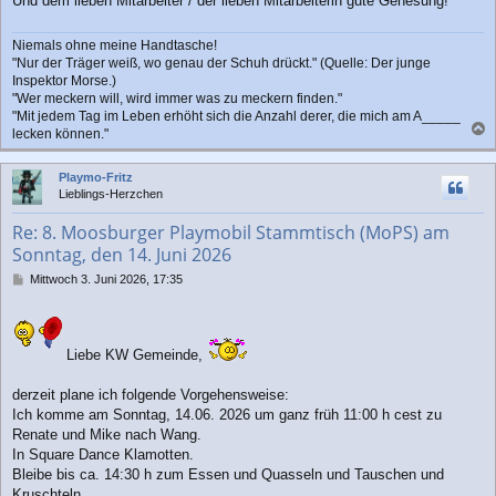
Und dem lieben Mitarbeiter / der lieben Mitarbeiterin gute Genesung!
Niemals ohne meine Handtasche!
"Nur der Träger weiß, wo genau der Schuh drückt." (Quelle: Der junge
Inspektor Morse.)
"Wer meckern will, wird immer was zu meckern finden."
"Mit jedem Tag im Leben erhöht sich die Anzahl derer, die mich am A_____
lecken können."
a
c
Playmo-Fritz
h
Lieblings-Herzchen
o
b
Re: 8. Moosburger Playmobil Stammtisch (MoPS) am
e
Sonntag, den 14. Juni 2026
n
B
Mittwoch 3. Juni 2026, 17:35
e
i
t
r
Liebe KW Gemeinde,
a
g
derzeit plane ich folgende Vorgehensweise:
Ich komme am Sonntag, 14.06. 2026 um ganz früh 11:00 h cest zu
Renate und Mike nach Wang.
In Square Dance Klamotten.
Bleibe bis ca. 14:30 h zum Essen und Quasseln und Tauschen und
Kruschteln,