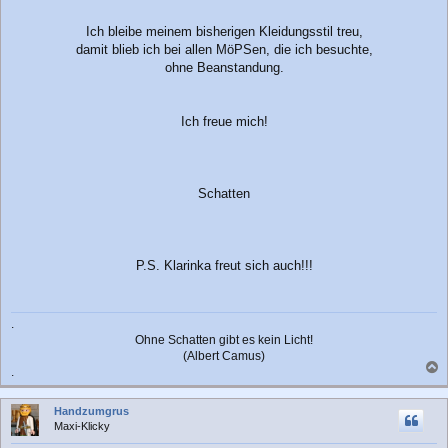
Ich bleibe meinem bisherigen Kleidungsstil treu,
damit blieb ich bei allen MöPSen, die ich besuchte,
ohne Beanstandung.
Ich freue mich!
Schatten
P.S. Klarinka freut sich auch!!!
.
Ohne Schatten gibt es kein Licht!
(Albert Camus)
.
a
c
Handzumgrus
h
Maxi-Klicky
o
b