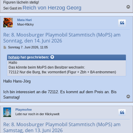
Figuren lächeln stetig!
Reich von Herzog Georg
Sei Gast im
a
c
Mata Hari
h
Maxi-Klicky
o
b
Re: 8. Moosburger Playmobil Stammtisch (MoPS) am
e
Sonntag, den 14. Juni 2026
n
B
Sonntag 7. Juni 2026, 11:05
e
i
hohajo
hat geschrieben:
t
Hallo
r
Das könnte beim MoPS den Besitzer wechseln:
a
72112 Nur die Burg, tlw. vormontiert (Figur + Zbh + BA entnommen)
g
Hallo Hans-Jörg
Ich bin interessiert an die 72112. Es kommt auf dem Preis an. Bis
Samstag!
a
c
Playmofee
h
Lebt nur noch in der Klickywelt
o
b
Re: 8. Moosburger Playmobil Stammtisch (MoPS) am
e
Samstag, den 13. Juni 2026
n