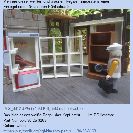
Mehrere dieser weißen und braunen Regale, mindestens einen
a
Einlegeboden für unseren Kühlschrank:
g
IMG_8812.JPG (74.93 KiB) 690 mal betrachtet
Das hier ist das weiße Regal, das Kopf steht ... - im DS lieferbar.
Part Number: 30 25 3163
Colour: white
https://playmodb.org/cgi-bin/showpart.p ... 30-25-3163