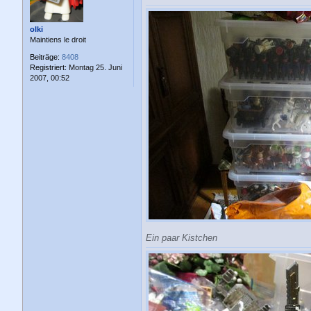
g
olki
Maintiens le droit
Beiträge:
8408
Registriert:
Montag 25. Juni
2007, 00:52
Ein paar Kistchen