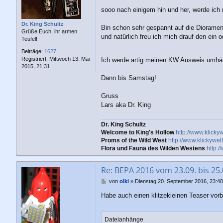
a
g
sooo nach einigem hin und her, werde 
Dr. King Schultz
Bin schon sehr gespannt auf die Dioramen
Grüße Euch, ihr armen
und natürlich freu ich mich drauf den ein
Teufel!
Beiträge:
1627
Registriert:
Mittwoch 13. Mai
Ich werde artig meinen KW Ausweis umhäng
2015, 21:31
Dann bis Samstag!
Gruss
Lars aka Dr. King
Dr. King Schultz
Welcome to King's Hollow
http://www.klick
Proms of the Wild West
http://www.klickywe
Flora und Fauna des Wilden Westens
http:
Re: BEPA 2016 vom 23.09. bis 25
B
von
olki
»
Dienstag 20. September 2016, 23:40
e
Habe auch einen klitzekleinen Teaser vorbe
i
t
r
a
Dateianhänge