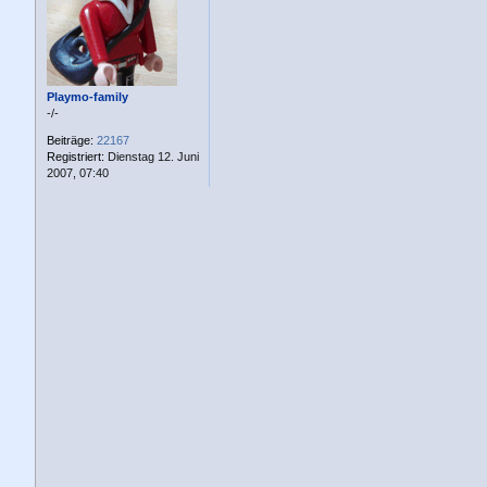
a
g
Playmo-family
-/-
Beiträge:
22167
Registriert:
Dienstag 12. Juni
2007, 07:40