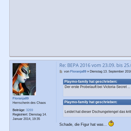
Re: BEPA 2016 vom 23.09. bis 25
B
von
Floranja89
»
Dienstag 13. September 2016
e
i
Playmo-family hat geschrieben:
t
Der erste Probelauft bei Victoria-Secret ...
r
a
g
Floranja89
Playmo-family hat geschrieben:
Herrscherin des Chaos
Beiträge:
3269
Leidet hat dieser Dschungelengel das kri
Registriert:
Dienstag 14.
Januar 2014, 19:35
Schade, die Figur hat was...