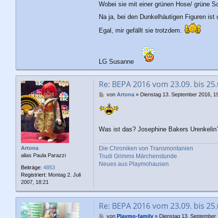
Wobei sie mit einer grünen Hose/ grüne 
Na ja, bei den Dunkelhäutigen Figuren ist 
Egal, mir gefällt sie trotzdem.
LG Susanne
Re: BEPA 2016 vom 23.09. bis 25
B
von
Artona
»
Dienstag 13. September 2016, 1
e
i
t
r
Was ist das? Josephine Bakers Urenkeli
a
g
Artona
Die Chroniken von Transmontanien
alias Paula Parazzi
Trudi Grimms Märchenstunde
Neues aus Playmohausen
Beiträge:
4853
Registriert:
Montag 2. Juli
2007, 18:21
Re: BEPA 2016 vom 23.09. bis 25
B
von
Playmo-family
»
Dienstag 13. September 