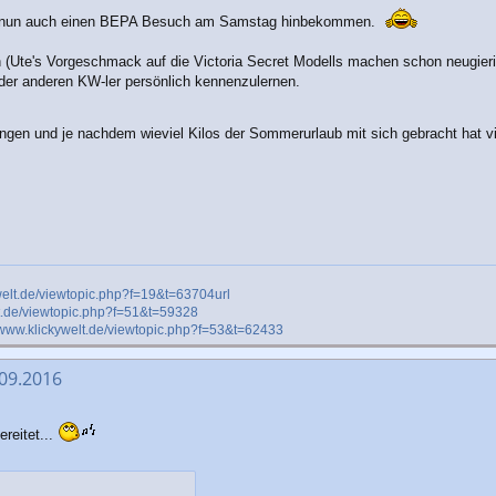
ich nun auch einen BEPA Besuch am Samstag hinbekommen.
 (Ute's Vorgeschmack auf die Victoria Secret Modells machen schon neugierig
 oder anderen KW-ler persönlich kennenzulernen.
en und je nachdem wieviel Kilos der Sommerurlaub mit sich gebracht hat vie
ywelt.de/viewtopic.php?f=19&t=63704url
lt.de/viewtopic.php?f=51&t=59328
//www.klickywelt.de/viewtopic.php?f=53&t=62433
.09.2016
reitet...