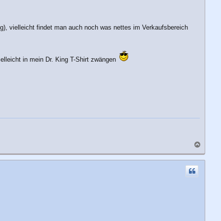
), vielleicht findet man auch noch was nettes im Verkaufsbereich
lleicht in mein Dr. King T-Shirt zwängen
N
a
c
h
o
b
e
n