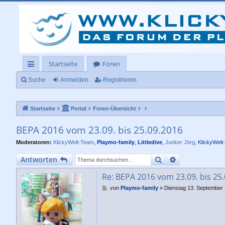
Startseite
Foren
ch
Suche
Anmelden
Registrieren
ne
Startseite
Portal
Foren-Übersicht
llz
ug
BEPA 2016 vom 23.09. bis 25.09.2016
rif
Moderatoren:
KlickyWelt-Team
,
Playmo-family
,
Littledive
,
Junker Jörg
,
KlickyWelt
f
Suche
Erweiterte Su
Antworten
Re: BEPA 2016 vom 23.09. bis 25
B
von
Playmo-family
»
Dienstag 13. September 
e
i
t
r