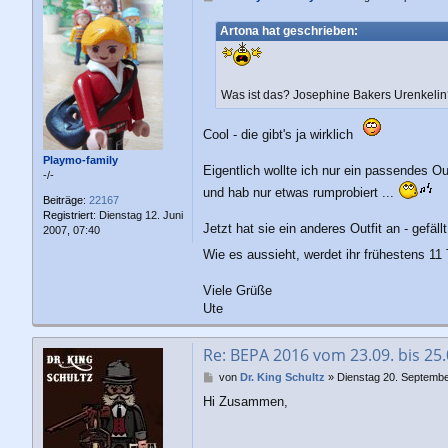
e
i
Artona hat geschrieben:
t
r
a
g
Was ist das? Josephine Bakers Urenkeli
Cool - die gibt's ja wirklich
Playmo-family
Eigentlich wollte ich nur ein passendes Ou
-/-
und hab nur etwas rumprobiert ...
Beiträge:
22167
Registriert:
Dienstag 12. Juni
Jetzt hat sie ein anderes Outfit an - gefäll
2007, 07:40
Wie es aussieht, werdet ihr frühestens 11
Viele Grüße
Ute
Re: BEPA 2016 vom 23.09. bis 25
B
von
Dr. King Schultz
»
Dienstag 20. Septembe
e
Hi Zusammen,
i
t
r