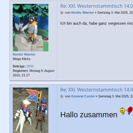
Re: XXI. Westernstammtisch 14.
B
von
Nordic Warrior
»
Samstag 3. Mai 2025, 20
e
i
Ich bin auch da, habe ganz vergessen m
t
r
a
g
Nordic Warrior
Mega-Klicky
Beiträge:
2034
Registriert:
Montag 9. August
2010, 21:17
Re: XXI. Westernstammtisch 14.
B
von
General Custer
»
Samstag 3. Mai 2025, 2
e
i
t
Hallo zusammen
r
a
g