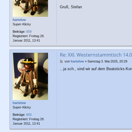
a
g
Gruß, Stefan
hartelvw
Super-Klicky
Beiträge:
659
Registriert:
Freitag 28.
Januar 2011, 13:41
Re: XXI. Westernstammtisch 14.
B
von
hartelvw
»
Samstag 3. Mai 2025, 20:29
e
...ja sch., sind wir auf dem Beatsticks-K
i
t
r
a
g
hartelvw
Super-Klicky
Beiträge:
659
Registriert:
Freitag 28.
Januar 2011, 13:41