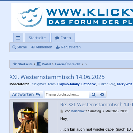
Startseite
Foren
ch
Suche
Anmelden
Registrieren
ne
Startseite
Portal
Foren-Übersicht
llz
ug
XXI. Westernstammtisch 14.06.2025
rif
Moderatoren:
KlickyWelt-Team
,
Playmo-family
,
Littledive
,
Junker Jörg
,
KlickyWelt
f
Suche
Erweiterte Su
Antworten
Re: XXI. Westernstammtisch 14.
B
von
hartelvw
»
Samstag 3. Mai 2025, 20:19
e
Hey,
i
t
r
...ich bin auch mal wieder dabei (nach 10