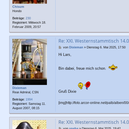
Chisum
Hondo
Beiträge:
230
Registriert:
Mittwoch 18.
Februar 2009, 20:57
Re: XXI. Westernstammtisch 14.
B
von
Dixieman
»
Dienstag 6. Mai 2025, 17:50
e
Hi Lars,
i
t
r
Bin dabei, freue mich schon.
a
g
Dixieman
Gruß Dixie
Rear Admiral, CSN
Beiträge:
1994
[img]http://foto.arcor-online.net/palb/albe
Registriert:
Samstag 11.
August 2007, 08:15
Re: XXI. Westernstammtisch 14.
B
von
sneba
»
Dienstag 6. Mai 2025, 19:42