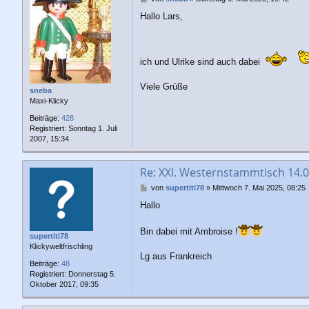
e
Hallo Lars,
i
t
r
a
g
ich und Ulrike sind auch dabei
Viele Grüße
sneba
Maxi-Klicky
Beiträge:
428
Registriert:
Sonntag 1. Juli
2007, 15:34
Re: XXI. Westernstammtisch 14.
B
von
supertiti78
»
Mittwoch 7. Mai 2025, 08:25
e
Hallo
i
t
r
Bin dabei mit Ambroise !
supertiti78
a
Klickyweltfrischling
g
Lg aus Frankreich
Beiträge:
48
Registriert:
Donnerstag 5.
Oktober 2017, 09:35