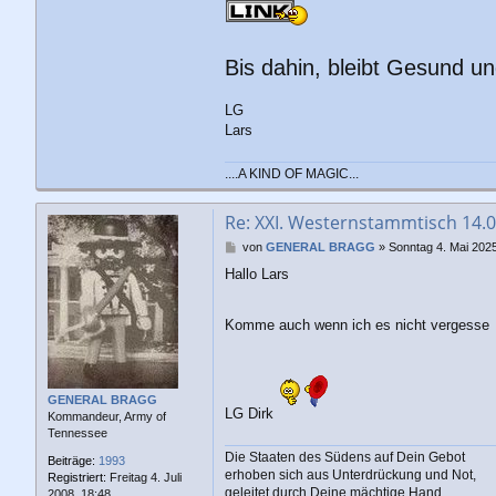
Bis dahin, bleibt Gesund un
LG
Lars
....A KIND OF MAGIC...
Re: XXI. Westernstammtisch 14.
B
von
GENERAL BRAGG
»
Sonntag 4. Mai 2025
e
Hallo Lars
i
t
r
Komme auch wenn ich es nicht vergesse
a
g
GENERAL BRAGG
LG Dirk
Kommandeur, Army of
Tennessee
Die Staaten des Südens auf Dein Gebot
Beiträge:
1993
erhoben sich aus Unterdrückung und Not,
Registriert:
Freitag 4. Juli
geleitet durch Deine mächtige Hand,
2008, 18:48