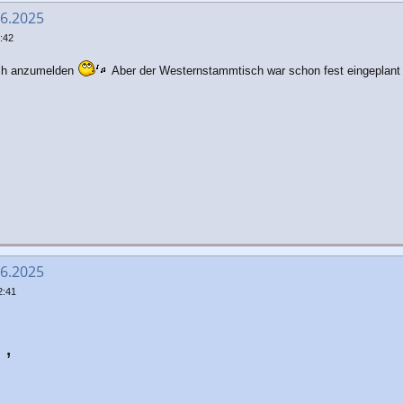
06.2025
:42
ich anzumelden
Aber der Westernstammtisch war schon fest eingeplan
06.2025
2:41
,