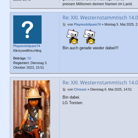
preisen Millionen deinen Namen im Land.
Re: XXI. Westernstammtisch 14.
B
von
Playmobilpam74
»
Montag 5. Mai 2025, 2
e
i
t
r
Playmobilpam74
a
Bin auch gerade wieder dabei!!!
Klickyweltfrischling
g
Beiträge:
50
Registriert:
Dienstag 3.
Oktober 2023, 15:51
Re: XXI. Westernstammtisch 14.
B
von
Chisum
»
Dienstag 6. Mai 2025, 14:51
e
Bin dabei.
i
LG Torsten
t
r
a
g