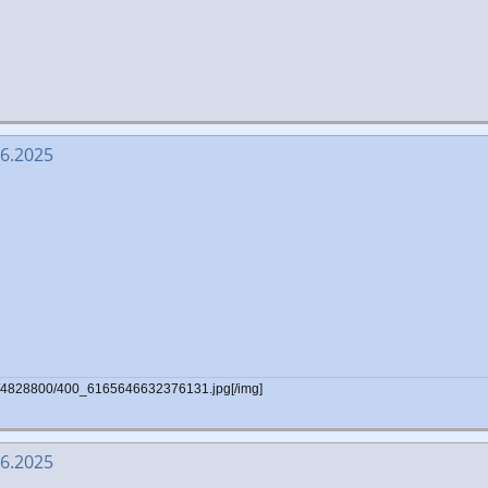
06.2025
n/00/4828800/400_6165646632376131.jpg[/img]
06.2025