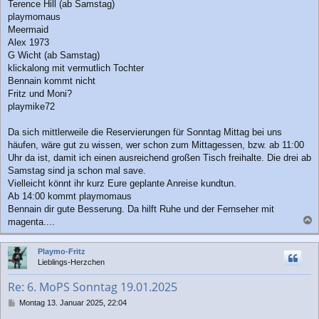
Terence Hill (ab Samstag)
playmomaus
Meermaid
Alex 1973
G Wicht (ab Samstag)
klickalong mit vermutlich Tochter
Bennain kommt nicht
Fritz und Moni?
playmike72
Da sich mittlerweile die Reservierungen für Sonntag Mittag bei uns
häufen, wäre gut zu wissen, wer schon zum Mittagessen, bzw. ab 11:00
Uhr da ist, damit ich einen ausreichend großen Tisch freihalte. Die drei ab
Samstag sind ja schon mal save.
Vielleicht könnt ihr kurz Eure geplante Anreise kundtun.
Ab 14:00 kommt playmomaus
Bennain dir gute Besserung. Da hilft Ruhe und der Fernseher mit
magenta....
a
c
Playmo-Fritz
h
Lieblings-Herzchen
o
b
Re: 6. MoPS Sonntag 19.01.2025
e
n
B
Montag 13. Januar 2025, 22:04
e