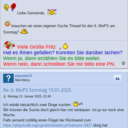
i
t
r
Liebe Gemeinde,
a
g
brauchen wir einen eigenen Suche Thread für den 6. MoPS am
Sonntag?
Viele Grüße Fritz
Hat es Ihnen gefallen? Konnten Sie darüber lachen?
Wenn ja, dann erzählen Sie es bitte weiter.
Wenn nein, dann schreiben Sie mir bitte eine PN.
a
c
playmike72
h
Mini-Klicky
o
b
Re: 6. MoPS Sonntag 19.01.2025
e
n
B
Montag 13. Januar 2025, 22:49
e
Ich würde tatsächlich zwei Dinge suchen.
i
t
Wir können die Suche doch gleich hier mit reinbauen. Ist ja nur noch eine
r
Woche.
a
Falls jemand zufällig einen Flügel der Rückwand zum
g
https://playmodb.org/cgi-bin/showinv.pl?setnum=3427
übrig hat