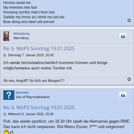
Heroes await me
My enemies ride fast
Knowing not this ride's their last
Saddle my horse as I drink my last ale
Bow string and steel will prevail
a
c
klickalong
h
Mini-Klicky
o
b
Re: 6. MoPS Sonntag 19.01.2025
e
n
B
Dienstag 7. Januar 2025, 20:00
e
Ich werde höchstwahrscheinlich kommen können und bringe
i
möglicherweise auch meine Tochter mit.
t
r
a
Äh wie, Angriff? So früh am Morgen??
g
a
c
bennain
h
Son of Playmodixieland
o
b
Re: 6. MoPS Sonntag 19.01.2025
e
n
B
Mittwoch 8. Januar 2025, 20:30
e
Puh, das würde sportlich, um 16:30 Uhr spielt die Alemannia gegen RWE.
i
Das kann ich nicht verpassen. Rot-Weiss Essen, f**** und vergessen!
t
r