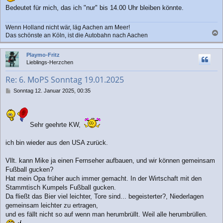
a
Bedeutet für mich, das ich "nur" bis 14.00 Uhr bleiben könnte.
g
Wenn Holland nicht wär, läg Aachen am Meer!
Das schönste an Köln, ist die Autobahn nach Aachen
a
c
Playmo-Fritz
h
Lieblings-Herzchen
o
b
Re: 6. MoPS Sonntag 19.01.2025
e
n
B
Sonntag 12. Januar 2025, 00:35
e
i
t
r
Sehr geehrte KW,
a
g
ich bin wieder aus den USA zurück.
Vllt. kann Mike ja einen Fernseher aufbauen, und wir können gemeinsam
Fußball gucken?
Hat mein Opa früher auch immer gemacht. In der Wirtschaft mit den
Stammtisch Kumpels Fußball gucken.
Da fließt das Bier viel leichter, Tore sind... begeisterter?, Niederlagen
gemeinsam leichter zu ertragen,
und es fällt nicht so auf wenn man herumbrüllt. Weil alle herumbrüllen.