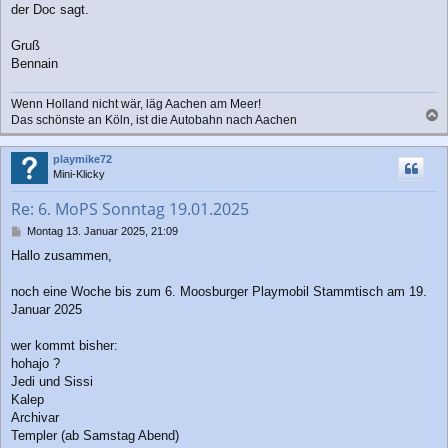
der Doc sagt.
Gruß
Bennain
Wenn Holland nicht wär, läg Aachen am Meer!
Das schönste an Köln, ist die Autobahn nach Aachen
a
c
playmike72
h
Mini-Klicky
o
b
Re: 6. MoPS Sonntag 19.01.2025
e
n
B
Montag 13. Januar 2025, 21:09
e
Hallo zusammen,
i
t
r
noch eine Woche bis zum 6. Moosburger Playmobil Stammtisch am 19.
a
Januar 2025
g
wer kommt bisher:
hohajo ?
Jedi und Sissi
Kalep
Archivar
Templer (ab Samstag Abend)