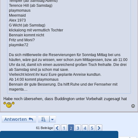
Templer (ab Samstag Abend)
Terence Hill (ab Samstag)
playmomaus
Meermaid
Alex 1973
G Wicht (ab Samstag)
klickalong mit vermutlich Tochter
Bennain kommt nicht
Fritz und Moni?
playmike72
Da sich mittlerweile die Reservierungen für Sonntag Mittag bei uns
häufen, wäre gut zu wissen, wer schon zum Mittagessen, bzw. ab 11:00
Uhr da ist, damit ich einen ausreichend großen Tisch freihalte. Die drei
ab Samstag sind ja schon mal save.
Vielleicht könnt ihr kurz Eure geplante Anreise kundtun.
Ab 14:00 kommt playmomaus
Bennain dir gute Besserung. Da hilft Ruhe und der Fernseher mit
magenta....
Habe noch übersehen, dass Buddington unter Vorbehalt zugesagt hat
a
c
Antworten
h
o
1
3
4
5
Vorherige
2
Nächste
61 Beiträge
b
e