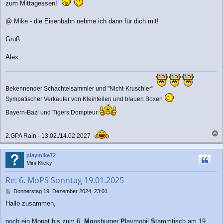
zum Mittagessen!
a
g
@ Mike - die Eisenbahn nehme ich dann für dich mit!
Gruß
Alex
Bekennender Schachtelsammler und "Nicht-Kruschler"
Sympatischer Verkäufer von Kleinteilen und blauen Boxen
Bayern-Bazi und Tigers Dompteur
2.GPA Rain - 13.02./14.02.2027
a
c
playmike72
h
Mini-Klicky
o
b
Re: 6. MoPS Sonntag 19.01.2025
e
n
B
Donnerstag 19. Dezember 2024, 23:01
e
Hallo zusammen,
i
t
r
noch ein Monat bis zum 6.
Mo
osburger
P
laymobil
S
tammtisch am 19.