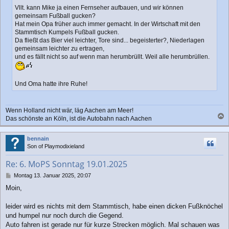
Vllt. kann Mike ja einen Fernseher aufbauen, und wir können
gemeinsam Fußball gucken?
Hat mein Opa früher auch immer gemacht. In der Wirtschaft mit den
Stammtisch Kumpels Fußball gucken.
Da fließt das Bier viel leichter, Tore sind... begeisterter?, Niederlagen
gemeinsam leichter zu ertragen,
und es fällt nicht so auf wenn man herumbrüllt. Weil alle herumbrüllen.
Und Oma hatte ihre Ruhe!
Wenn Holland nicht wär, läg Aachen am Meer!
Das schönste an Köln, ist die Autobahn nach Aachen
a
c
bennain
h
Son of Playmodixieland
o
b
Re: 6. MoPS Sonntag 19.01.2025
e
n
B
Montag 13. Januar 2025, 20:07
e
Moin,
i
t
r
leider wird es nichts mit dem Stammtisch, habe einen dicken Fußknöchel
a
und humpel nur noch durch die Gegend.
g
Auto fahren ist gerade nur für kurze Strecken möglich. Mal schauen was