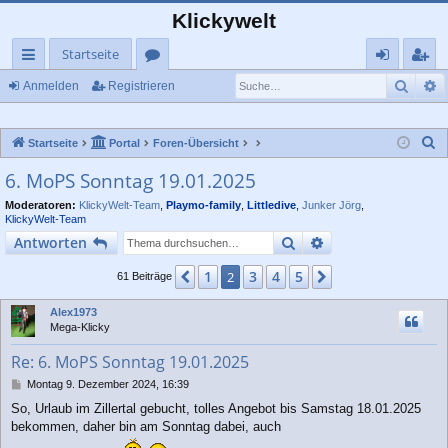
Klickywelt
Startseite
Such
E
ch
or
n
eg
Anmelden
Registrieren
ne
en
m
ist
S
Startseite
Portal
Foren-Übersicht
llz
el
rie
u
6. MoPS Sonntag 19.01.2025
ug
de
re
c
Moderatoren:
KlickyWelt-Team
,
Playmo-family
,
Littledive
,
Junker Jörg
,
rif
n
n
h
KlickyWelt-Team
e
f
Suche
Erweiterte Suche
Antworten
1
3
4
5
Vorherige
2
Nächste
61 Beiträge
Alex1973
Mega-Klicky
Re: 6. MoPS Sonntag 19.01.2025
B
Montag 9. Dezember 2024, 16:39
e
So, Urlaub im Zillertal gebucht, tolles Angebot bis Samstag 18.01.2025
i
bekommen, daher bin am Sonntag dabei, auch
t
r