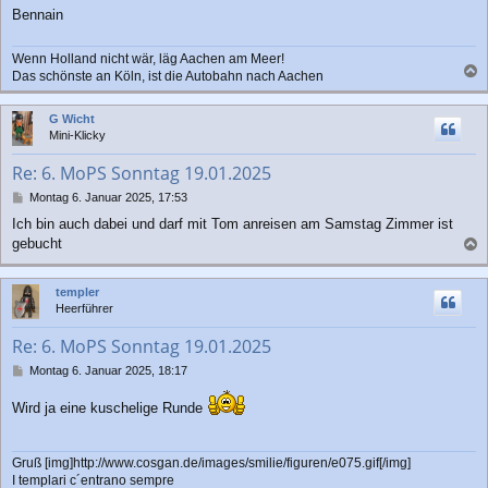
g
Bennain
Wenn Holland nicht wär, läg Aachen am Meer!
Das schönste an Köln, ist die Autobahn nach Aachen
a
c
G Wicht
h
Mini-Klicky
o
b
Re: 6. MoPS Sonntag 19.01.2025
e
n
B
Montag 6. Januar 2025, 17:53
e
Ich bin auch dabei und darf mit Tom anreisen am Samstag Zimmer ist
i
gebucht
t
a
r
a
c
templer
g
h
Heerführer
o
b
Re: 6. MoPS Sonntag 19.01.2025
e
n
B
Montag 6. Januar 2025, 18:17
e
i
Wird ja eine kuschelige Runde
t
r
a
Gruß [img]http://www.cosgan.de/images/smilie/figuren/e075.gif[/img]
g
I templari c´entrano sempre