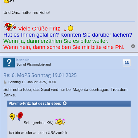
Und Oma hatte ihre Ruhe!
Viele Grüße Fritz
Hat es Ihnen gefallen? Konnten Sie darüber lachen?
Wenn ja, dann erzählen Sie es bitte weiter.
Wenn nein, dann schreiben Sie mir bitte eine PN.
a
c
bennain
h
Son of Playmodixieland
o
b
Re: 6. MoPS Sonntag 19.01.2025
e
n
B
Sonntag 12. Januar 2025, 01:00
e
Sehr nette Idee, das Spiel wird nur bei Magenta übertragen. Trotzdem
i
Danke.
t
r
Playmo-Fritz
hat geschrieben:
a
g
Sehr geehrte KW,
ich bin wieder aus den USA zurück.