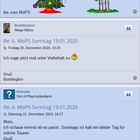
bis zum MoPS
a
c
Buddington
h
Mega-Klicky
o
b
Re: 6. MoPS Sonntag 19.01.2025
e
n
B
Freitag 20. Dezember 2024, 13:24
e
i
Ich sage jetzt mal unter Vorbehalt zu
t
r
a
Gruß
g
Buddington
a
c
bennain
h
Son of Playmodixieland
o
b
Re: 6. MoPS Sonntag 19.01.2025
e
n
B
Dienstag 31. Dezember 2024, 16:17
e
Moin,
i
ich schaue einmal ob es passt. Sonntags ist halt ein blöder Tag für
t
r
solche Touren.
a
Gruß