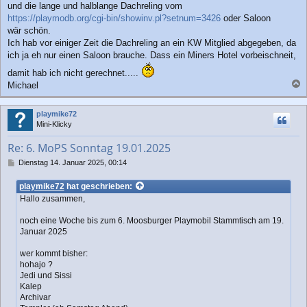
und die lange und halblange Dachreling vom
https://playmodb.org/cgi-bin/showinv.pl?setnum=3426
oder Saloon
wär schön.
Ich hab vor einiger Zeit die Dachreling an ein KW Mitglied abgegeben, da
ich ja eh nur einen Saloon brauche. Dass ein Miners Hotel vorbeischneit,
damit hab ich nicht gerechnet.....
Michael
a
c
playmike72
h
Mini-Klicky
o
b
Re: 6. MoPS Sonntag 19.01.2025
e
n
B
Dienstag 14. Januar 2025, 00:14
e
i
playmike72
hat geschrieben:
t
Hallo zusammen,
r
a
noch eine Woche bis zum 6. Moosburger Playmobil Stammtisch am 19.
g
Januar 2025
wer kommt bisher:
hohajo ?
Jedi und Sissi
Kalep
Archivar