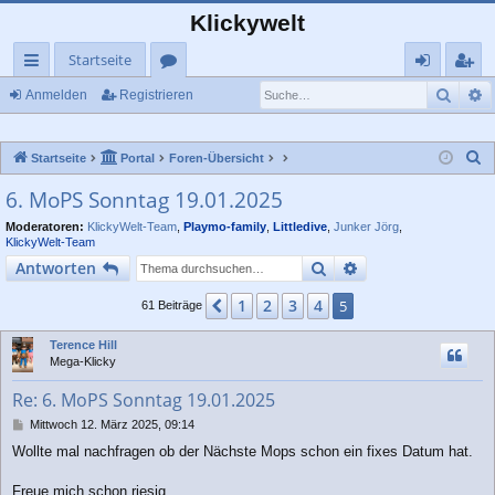
Klickywelt
Startseite
Such
E
ch
or
n
eg
Anmelden
Registrieren
ne
en
m
ist
S
Startseite
Portal
Foren-Übersicht
llz
el
rie
u
6. MoPS Sonntag 19.01.2025
ug
de
re
c
Moderatoren:
KlickyWelt-Team
,
Playmo-family
,
Littledive
,
Junker Jörg
,
rif
n
n
h
KlickyWelt-Team
e
f
Suche
Erweiterte Suche
Antworten
1
2
3
4
Vorherige
5
61 Beiträge
Terence Hill
Mega-Klicky
Re: 6. MoPS Sonntag 19.01.2025
B
Mittwoch 12. März 2025, 09:14
e
Wollte mal nachfragen ob der Nächste Mops schon ein fixes Datum hat.
i
t
r
Freue mich schon riesig.