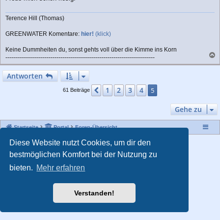
a
g
Terence Hill (Thomas)
GREENWATER Komentare:
hier!
(klick)
Keine Dummheiten du, sonst gehts voll über die Kimme ins Korn
----------------------------------------------------------------------------
a
c
Antworten
h
o
1
2
3
4
Vorherige
5
61 Beiträge
b
e
Gehe zu
n
Startseite
Portal
Foren-Übersicht
Diese Website nutzt Cookies, um dir den
Powered by
phpBB
® Forum Software © phpBB Limited
Style von
Arty
- Aktualisieren phpBB 3.2 von MrGaby
bestmöglichen Komfort bei der Nutzung zu
Deutsche Übersetzung durch
phpBB.de
bieten.
Mehr erfahren
Datenschutz
|
Nutzungsbedingungen
|
Impressum
Verstanden!