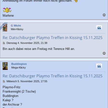
Anmeldung im Forum immer noch nicht geschafft.
Marlene
a
c
Online
Online
G Wicht
h
Mini-Klicky
o
b
Re: Datschiburger Playmo Treffen in Kissing 15.11.2025
e
n
B
Dienstag 4. November 2025, 21:38
e
Bin auch dabei reise am Freitag mit Terence Hill an.
i
t
a
r
a
c
Buddington
g
h
Mega-Klicky
o
b
Re: Datschiburger Playmo Treffen in Kissing 15.11.2025
e
n
B
Mittwoch 5. November 2025, 17:55
e
Playmo-Fritz
i
Frankennight (2 Tische)
t
r
Buddington
a
Kalep ?
g
der Archivar ?