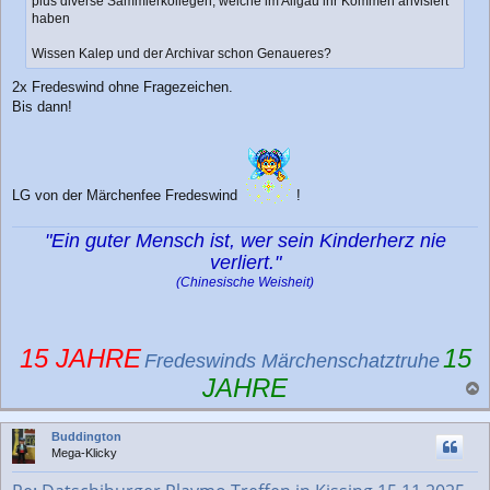
plus diverse Sammlerkollegen, welche im Allgäu ihr Kommen anvisiert
haben
Wissen Kalep und der Archivar schon Genaueres?
2x Fredeswind ohne Fragezeichen.
Bis dann!
LG von der Märchenfee Fredeswind
!
"Ein guter Mensch ist, wer sein Kinderherz nie
verliert."
(Chinesische Weisheit)
15 JAHRE
15
Fredeswinds Märchenschatztruhe
JAHRE
a
c
Buddington
h
Mega-Klicky
o
b