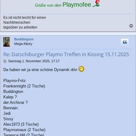
t
Playmofee
Grüße von derr
r
a
g
Es ist nicht leicht für einen
Nachtmenschen
tagsüber zu arbeiten
a
c
Buddington
h
Mega-Klicky
o
b
Re: Datschiburger Playmo Treffen in Kissing 15.11.2025
e
n
B
Samstag 1. November 2025, 17:17
e
Da haben wir ja eine schöne Dynamik drin
i
t
r
Playmo-Fritz
a
Frankennight (2 Tische)
g
Buddington
Kalep ?
der Archivar ?
Bennain
Jedi
Sissy
Alex1973 (3 Tische)
Playmomaus (2 Tische)
Terrence Hill (2 Tische)