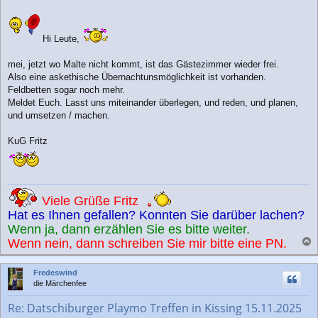
e
i
t
r
Hi Leute,
a
g
mei, jetzt wo Malte nicht kommt, ist das Gästezimmer wieder frei.
Also eine askethische Übernachtunsmöglichkeit ist vorhanden.
Feldbetten sogar noch mehr.
Meldet Euch. Lasst uns miteinander überlegen, und reden, und planen,
und umsetzen / machen.
KuG Fritz
Viele Grüße Fritz
Hat es Ihnen gefallen? Konnten Sie darüber lachen?
Wenn ja, dann erzählen Sie es bitte weiter.
Wenn nein, dann schreiben Sie mir bitte eine PN.
a
c
Fredeswind
h
die Märchenfee
o
b
Re: Datschiburger Playmo Treffen in Kissing 15.11.2025
e