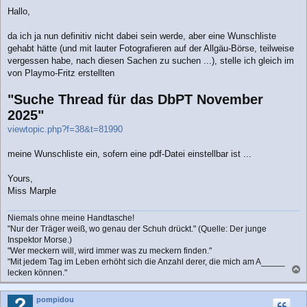
e
Hallo,
i
t
r
da ich ja nun definitiv nicht dabei sein werde, aber eine Wunschliste
a
gehabt hätte (und mit lauter Fotografieren auf der Allgäu-Börse, teilweise
g
vergessen habe, nach diesen Sachen zu suchen ...), stelle ich gleich im
von Playmo-Fritz erstellten
"Suche Thread für das DbPT November
2025"
viewtopic.php?f=38&t=81990
meine Wunschliste ein, sofern eine pdf-Datei einstellbar ist ...
Yours,
Miss Marple
Niemals ohne meine Handtasche!
"Nur der Träger weiß, wo genau der Schuh drückt." (Quelle: Der junge
Inspektor Morse.)
"Wer meckern will, wird immer was zu meckern finden."
"Mit jedem Tag im Leben erhöht sich die Anzahl derer, die mich am A_____
lecken können."
a
c
pompidou
h