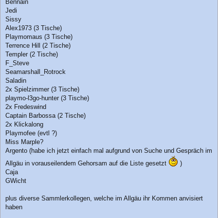
Bennain
Jedi
Sissy
Alex1973 (3 Tische)
Playmomaus (3 Tische)
Terrence Hill (2 Tische)
Templer (2 Tische)
F_Steve
Seamarshall_Rotrock
Saladin
2x Spielzimmer (3 Tische)
playmo-l3go-hunter (3 Tische)
2x Fredeswind
Captain Barbossa (2 Tische)
2x Klickalong
Playmofee (evtl ?)
Miss Marple?
Argento (habe ich jetzt einfach mal aufgrund von Suche und Gespräch im
Allgäu in vorauseilendem Gehorsam auf die Liste gesetzt
)
Caja
GWicht
plus diverse Sammlerkollegen, welche im Allgäu ihr Kommen anvisiert
haben