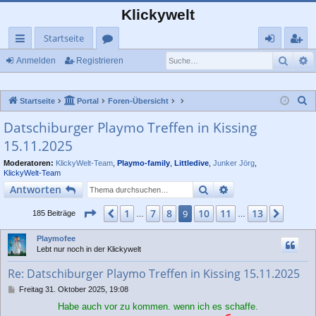
Klickywelt
Startseite
Such
E
ch
or
n
eg
Anmelden
Registrieren
ne
en
m
ist
S
Startseite
Portal
Foren-Übersicht
llz
el
rie
u
Datschiburger Playmo Treffen in Kissing
ug
de
re
c
15.11.2025
rif
n
n
h
e
Moderatoren:
KlickyWelt-Team
,
Playmo-family
,
Littledive
,
Junker Jörg
,
f
KlickyWelt-Team
Suche
Erweiterte Suche
Antworten
Seite
9
von
13
1
7
8
10
11
13
Vorherige
9
Nächs
185 Beiträge
…
…
Playmofee
Lebt nur noch in der Klickywelt
Re: Datschiburger Playmo Treffen in Kissing 15.11.2025
B
Freitag 31. Oktober 2025, 19:08
e
Habe auch vor zu kommen. wenn ich es schaffe.
i