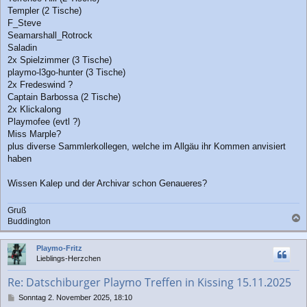
Templer (2 Tische)
F_Steve
Seamarshall_Rotrock
Saladin
2x Spielzimmer (3 Tische)
playmo-l3go-hunter (3 Tische)
2x Fredeswind ?
Captain Barbossa (2 Tische)
2x Klickalong
Playmofee (evtl ?)
Miss Marple?
plus diverse Sammlerkollegen, welche im Allgäu ihr Kommen anvisiert
haben
Wissen Kalep und der Archivar schon Genaueres?
Gruß
Buddington
a
c
Playmo-Fritz
h
Lieblings-Herzchen
o
b
Re: Datschiburger Playmo Treffen in Kissing 15.11.2025
e
n
B
Sonntag 2. November 2025, 18:10