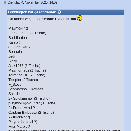
n
B
Dienstag 4. November 2025, 14:09
e
i
Buddington
hat geschrieben:
t
Da haben wir ja eine schöne Dynamik drin
r
a
Playmo-Fritz
g
Frankennight (2 Tische)
Buddington
Kalep ?
der Archivar ?
Bennain
Jedi
Sissy
Alex1973 (3 Tische)
Playmomaus (2 Tische)
Terrence Hill (2 Tische)
Templer (2 Tische)
F_Steve
Seamarshall_Rotrock
Saladin
2x Spielzimmer (3 Tische)
playmo-l3go-hunter (3 Tische)
2x Fredeswind ?
Captain Barbossa (2 Tische)
2x Klickalong
Playmofee (evtl ?)
Miss Marple?