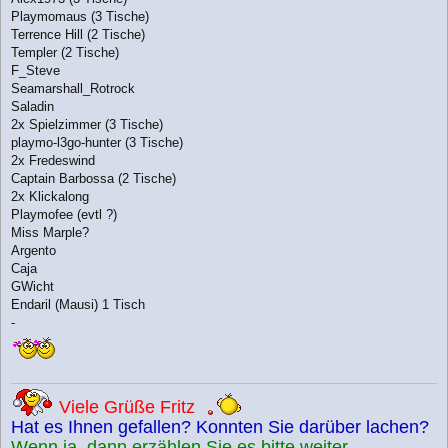
Playmomaus (3 Tische)
Terrence Hill (2 Tische)
Templer (2 Tische)
F_Steve
Seamarshall_Rotrock
Saladin
2x Spielzimmer (3 Tische)
playmo-l3go-hunter (3 Tische)
2x Fredeswind
Captain Barbossa (2 Tische)
2x Klickalong
Playmofee (evtl ?)
Miss Marple?
Argento
Caja
GWicht
Endaril (Mausi) 1 Tisch
-
Viele Grüße Fritz
Hat es Ihnen gefallen? Konnten Sie darüber lachen?
Wenn ja, dann erzählen Sie es bitte weiter.