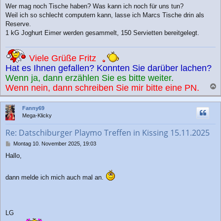
Wer mag noch Tische haben? Was kann ich noch für uns tun?
Weil ich so schlecht computern kann, lasse ich Marcs Tische drin als
Reserve.
1 kG Joghurt Eimer werden gesammelt, 150 Servietten bereitgelegt.
Viele Grüße Fritz
Hat es Ihnen gefallen? Konnten Sie darüber lachen?
Wenn ja, dann erzählen Sie es bitte weiter.
Wenn nein, dann schreiben Sie mir bitte eine PN.
a
c
Fanny69
h
Mega-Klicky
o
b
Re: Datschiburger Playmo Treffen in Kissing 15.11.2025
e
n
B
Montag 10. November 2025, 19:03
e
Hallo,
i
t
r
dann melde ich mich auch mal an.
a
g
LG