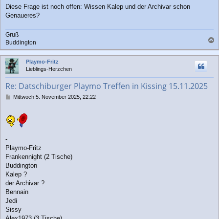
Diese Frage ist noch offen: Wissen Kalep und der Archivar schon
Genaueres?
Gruß
Buddington
a
c
Playmo-Fritz
h
Lieblings-Herzchen
o
b
Re: Datschiburger Playmo Treffen in Kissing 15.11.2025
e
n
B
Mittwoch 5. November 2025, 22:22
e
i
t
r
a
-
g
Playmo-Fritz
Frankennight (2 Tische)
Buddington
Kalep ?
der Archivar ?
Bennain
Jedi
Sissy
Alex1973 (3 Tische)