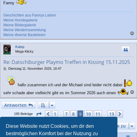
Fanny
Geschichten aus Fannys Leben
Meine Hundegalerie
Meine Bildergalerie
Meine Westernsammlung
Meine diverse Basteleien
a
c
Kalep
h
Mega-Klicky
o
b
Re: Datschiburger Playmo Treffen in Kissing 15.11.2025
e
n
B
Dienstag 11. November 2025, 16:47
e
i
t
hallo zusammen ich und der Michael sind leider nicht dabei
r
a
sehr schade aber vielleicht gibt es im Sommer 2026 auch einen
g
a
c
Antworten
h
o
Seite
9
von
13
1
7
8
10
11
13
Vorherige
9
Nächs
185 Beiträge
…
…
b
e
Gehe zu
Diese Website nutzt Cookies, um dir den
n
bestmöglichen Komfort bei der Nutzung zu
Startseite
Portal
Foren-Übersicht