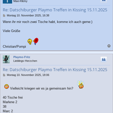
Maxi-Klicky
o
b
Re: Datschiburger Playmo Treffen in Kissing 15.11.2025
e
n
B
Montag 10. November 2025, 16:38
e
Wenn ihr mir noch zwei Tische habt, komme ich auch gerne:)
i
t
r
Viele Grüße
a
g
Christian/Pompi
a
c
Playmo-Fritz
h
Lieblings-Herzchen
o
b
Re: Datschiburger Playmo Treffen in Kissing 15.11.2025
e
n
B
Montag 10. November 2025, 18:06
e
i
t
Vielleicht kriegen wir es ja gemeinsam hin?
r
a
40 Tische frei
g
Marlene 2
38
Marc 2