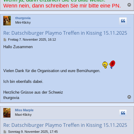
Wenn nein, dann schreiben Sie mir bitte eine PN.
a
c
thurgovia
h
Mini-Klicky
o
b
Re: Datschiburger Playmo Treffen in Kissing 15.11.2025
e
n
B
Freitag 7. November 2025, 16:12
e
Hallo Zusammen
i
t
r
a
g
Vielen Dank für die Organisation und eure Bemühungen.
Ich bin ebenfalls dabei.
Herzliche Grüsse aus der Schweiz
thurgovia
a
c
Miss Marple
h
Maxi-Klicky
o
b
Re: Datschiburger Playmo Treffen in Kissing 15.11.2025
e
n
B
Sonntag 9. November 2025, 17:45