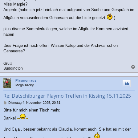
Miss Marple?
Argento (habe ich jetzt einfach mal aufgrund von Suche und Gespräch im
Allgäu in vorauseilendem Gehorsam auf die Liste gesetzt
)
plus diverse Sammlerkollegen, welche im Allgäu ihr Kommen anvisiert
haben
Dies Frage ist noch offen: Wissen Kalep und der Archivar schon
Genaueres?
Gruß
Buddington
a
c
Playmomaus
h
Mega-Klicky
o
b
Re: Datschiburger Playmo Treffen in Kissing 15.11.2025
e
n
B
Dienstag 4. November 2025, 20:31
e
Bitte für mich einen Tisch mehr.
i
t
Danke!
r
a
Und Caja , besser bekannt als Claudia, kommt auch. Sie hat es mit der
g