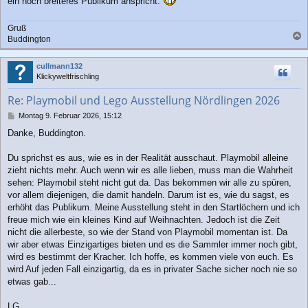
ein noch breiteres Publikum anspricht.
g
Gruß
Buddington
a
c
cullmann132
h
Klickyweltfrischling
o
b
Re: Playmobil und Lego Ausstellung Nördlingen 2026
e
n
B
Montag 9. Februar 2026, 15:12
e
Danke, Buddington.
i
t
r
Du sprichst es aus, wie es in der Realität ausschaut. Playmobil alleine
a
zieht nichts mehr. Auch wenn wir es alle lieben, muss man die Wahrheit
g
sehen: Playmobil steht nicht gut da. Das bekommen wir alle zu spüren,
vor allem diejenigen, die damit handeln. Darum ist es, wie du sagst, es
erhöht das Publikum. Meine Ausstellung steht in den Startlöchern und ich
freue mich wie ein kleines Kind auf Weihnachten. Jedoch ist die Zeit
nicht die allerbeste, so wie der Stand von Playmobil momentan ist. Da
wir aber etwas Einzigartiges bieten und es die Sammler immer noch gibt,
wird es bestimmt der Kracher. Ich hoffe, es kommen viele von euch. Es
wird Auf jeden Fall einzigartig, da es in privater Sache sicher noch nie so
etwas gab...
LG