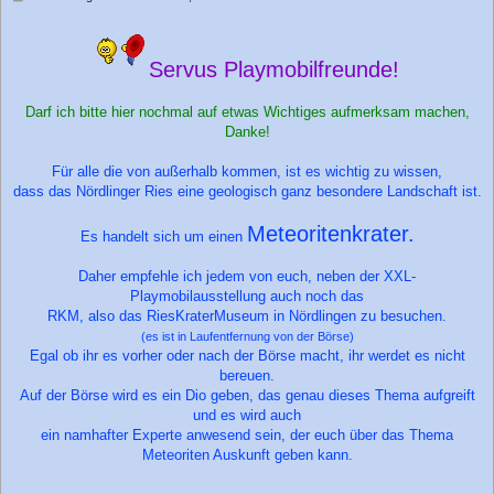
e
i
t
r
Servus Playmobilfreunde!
a
g
Darf ich bitte hier nochmal auf etwas Wichtiges aufmerksam machen,
Danke!
Für alle die von außerhalb kommen, ist es wichtig zu wissen,
dass das Nördlinger Ries eine geologisch ganz besondere Landschaft ist.
Meteoritenkrater.
Es handelt sich um einen
Daher empfehle ich jedem von euch, neben der XXL-
Playmobilausstellung auch noch das
RKM, also das RiesKraterMuseum in Nördlingen zu besuchen.
(es ist in Laufentfernung von der Börse)
Egal ob ihr es vorher oder nach der Börse macht, ihr werdet es nicht
bereuen.
Auf der Börse wird es ein Dio geben, das genau dieses Thema aufgreift
und es wird auch
ein namhafter Experte anwesend sein, der euch über das Thema
Meteoriten Auskunft geben kann.