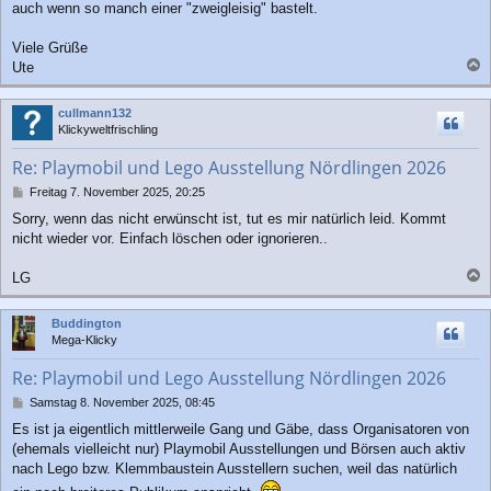
auch wenn so manch einer "zweigleisig" bastelt.
Viele Grüße
Ute
a
c
cullmann132
h
Klickyweltfrischling
o
b
Re: Playmobil und Lego Ausstellung Nördlingen 2026
e
n
B
Freitag 7. November 2025, 20:25
e
Sorry, wenn das nicht erwünscht ist, tut es mir natürlich leid. Kommt
i
nicht wieder vor. Einfach löschen oder ignorieren..
t
r
a
LG
g
a
c
Buddington
h
Mega-Klicky
o
b
Re: Playmobil und Lego Ausstellung Nördlingen 2026
e
n
B
Samstag 8. November 2025, 08:45
e
Es ist ja eigentlich mittlerweile Gang und Gäbe, dass Organisatoren von
i
(ehemals vielleicht nur) Playmobil Ausstellungen und Börsen auch aktiv
t
r
nach Lego bzw. Klemmbaustein Ausstellern suchen, weil das natürlich
a