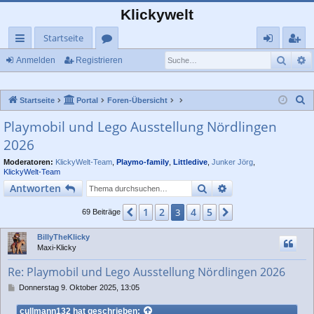
Klickywelt
Startseite
Such
E
ch
or
n
eg
Anmelden
Registrieren
ne
en
m
ist
S
Startseite
Portal
Foren-Übersicht
llz
el
rie
u
Playmobil und Lego Ausstellung Nördlingen
ug
de
re
c
2026
rif
n
n
h
e
Moderatoren:
KlickyWelt-Team
,
Playmo-family
,
Littledive
,
Junker Jörg
,
f
KlickyWelt-Team
Suche
Erweiterte Suche
Antworten
1
2
4
5
Vorherige
3
Nächste
69 Beiträge
BillyTheKlicky
Maxi-Klicky
Re: Playmobil und Lego Ausstellung Nördlingen 2026
B
Donnerstag 9. Oktober 2025, 13:05
e
i
cullmann132
hat geschrieben: