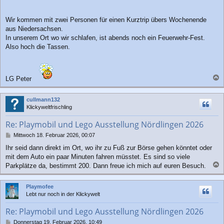
Wir kommen mit zwei Personen für einen Kurztrip übers Wochenende
aus Niedersachsen.
In unserem Ort wo wir schlafen, ist abends noch ein Feuerwehr-Fest.
Also hoch die Tassen.
LG Peter
a
c
cullmann132
h
Klickyweltfrischling
o
b
Re: Playmobil und Lego Ausstellung Nördlingen 2026
e
n
B
Mittwoch 18. Februar 2026, 00:07
e
Ihr seid dann direkt im Ort, wo ihr zu Fuß zur Börse gehen könntet oder
i
mit dem Auto ein paar Minuten fahren müsstet. Es sind so viele
t
r
Parkplätze da, bestimmt 200. Dann freue ich mich auf euren Besuch.
a
a
g
c
Playmofee
h
Lebt nur noch in der Klickywelt
o
b
Re: Playmobil und Lego Ausstellung Nördlingen 2026
e
n
B
Donnerstag 19. Februar 2026, 10:49