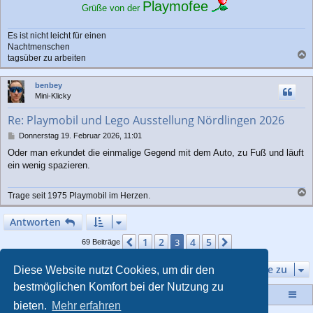
Playmofee
Grüße von der
Es ist nicht leicht für einen
Nachtmenschen
tagsüber zu arbeiten
a
c
benbey
h
Mini-Klicky
o
b
Re: Playmobil und Lego Ausstellung Nördlingen 2026
e
n
B
Donnerstag 19. Februar 2026, 11:01
e
Oder man erkundet die einmalige Gegend mit dem Auto, zu Fuß und läuft
i
ein wenig spazieren.
t
r
a
Trage seit 1975 Playmobil im Herzen.
g
a
c
Antworten
h
o
1
2
4
5
Vorherige
3
Nächste
69 Beiträge
b
e
Gehe zu
Diese Website nutzt Cookies, um dir den
n
bestmöglichen Komfort bei der Nutzung zu
Startseite
Portal
Foren-Übersicht
bieten.
Mehr erfahren