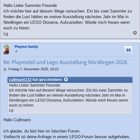
e
Hallo Liebe Sammler Freunde
i
Ich möchte hier auf diesem Wege versuchen. Ein bis zwei Sammler zu
t
r
finden die Lust hätten an meiner Ausstellung nächstes Jahr im Mai in
a
Nördlingen ein LEGO Diorama. Aufzustellen. Würde mich freuen wenn
g
euch zu hören.
Lg
a
c
Playmo-family
h
-/-
o
b
Re: Playmobil und Lego Ausstellung Nördlingen 2026
e
n
B
Freitag 7. November 2025, 19:23
e
i
cullmann132
hat geschrieben:
t
Hallo Liebe Sammler Freunde
r
Ich möchte hier auf diesem Wege versuchen. Ein bis zwei Sammler zu
a
finden die Lust hätten an meiner Ausstellung nächstes Jahr im Mai in
g
Nördlingen ein LEGO Diorama. Aufzustellen. Würde mich freuen wenn
euch zu hören.
Lg
Hallo Cullmann
ich glaube, du bist hier im falschen Forum.
Vielleicht ist deine Anfrage in einem LEGO-Forum besser aufgehoben,