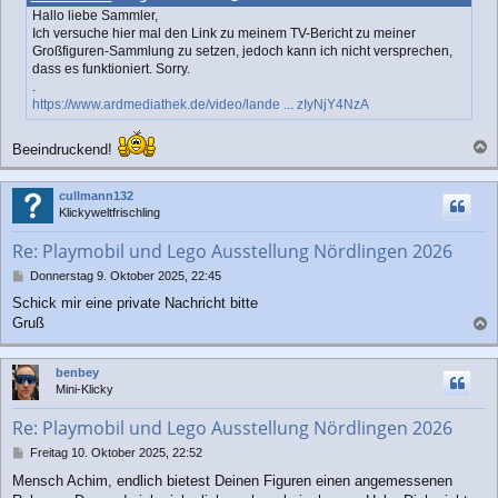
t
Hallo liebe Sammler,
r
Ich versuche hier mal den Link zu meinem TV-Bericht zu meiner
a
Großfiguren-Sammlung zu setzen, jedoch kann ich nicht versprechen,
g
dass es funktioniert. Sorry.
.
https://www.ardmediathek.de/video/lande ... zIyNjY4NzA
Beeindruckend!
a
c
cullmann132
h
Klickyweltfrischling
o
b
Re: Playmobil und Lego Ausstellung Nördlingen 2026
e
n
B
Donnerstag 9. Oktober 2025, 22:45
e
Schick mir eine private Nachricht bitte
i
Gruß
t
a
r
a
c
benbey
g
h
Mini-Klicky
o
b
Re: Playmobil und Lego Ausstellung Nördlingen 2026
e
n
B
Freitag 10. Oktober 2025, 22:52
e
Mensch Achim, endlich bietest Deinen Figuren einen angemessenen
i