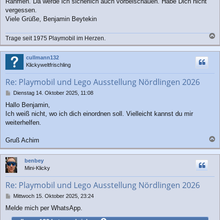
Rahmen. Da werde ich sicherlich auch vorbeischauen. Habe Dich nicht
t
r
vergessen.
a
Viele Grüße, Benjamin Beytekin
g
Trage seit 1975 Playmobil im Herzen.
a
c
cullmann132
h
Klickyweltfrischling
o
b
Re: Playmobil und Lego Ausstellung Nördlingen 2026
e
n
B
Dienstag 14. Oktober 2025, 11:08
e
Hallo Benjamin,
i
Ich weiß nicht, wo ich dich einordnen soll. Vielleicht kannst du mir
t
r
weiterhelfen.
a
g
Gruß Achim
a
c
benbey
h
Mini-Klicky
o
b
Re: Playmobil und Lego Ausstellung Nördlingen 2026
e
n
B
Mittwoch 15. Oktober 2025, 23:24
e
Melde mich per WhatsApp.
i
t