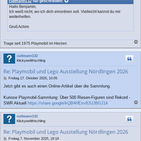
cullmann132
hat geschrieben:
r
Hallo Benjamin,
a
Ich weiß nicht, wo ich dich einordnen soll. Vielleicht kannst du mir
g
weiterhelfen.
Gruß Achim
Trage seit 1975 Playmobil im Herzen.
a
c
cullmann132
h
Klickyweltfrischling
o
b
Re: Playmobil und Lego Ausstellung Nördlingen 2026
e
n
B
Freitag 17. Oktober 2025, 10:05
e
Jetzt gibt es auch einen Online-Artikel über die Sammlung.
i
t
r
Kuriose Playmobil-Sammlung: Über 500 Riesen-Figuren sind Rekord -
a
SWR Aktuell
https://share.google/kQB4HExv8JUJBGJ14
g
a
c
cullmann132
h
Klickyweltfrischling
o
b
Re: Playmobil und Lego Ausstellung Nördlingen 2026
e
n
B
Freitag 7. November 2025, 18:18