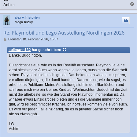
Achim
a
c
alex v. historien
h
Mega-Klicky
o
b
Re: Playmobil und Lego Ausstellung Nördlingen 2026
e
n
B
Dienstag 10. Februar 2026, 15:57
e
i
cullmann132
hat geschrieben:
t
Danke, Buddington.
r
a
Du sprichst es aus, wie es in der Realität ausschaut. Playmobil alleine
g
zieht nichts mehr. Auch wenn wir es alle lieben, muss man die Wahrheit
sehen: Playmobil steht nicht gut da. Das bekommen wir alle zu spüren,
vor allem diejenigen, die damit handeln. Darum ist es, wie du sagst, es
erhöht das Publikum. Meine Ausstellung steht in den Startlöchern und
ich freue mich wie ein kleines Kind auf Weihnachten. Jedoch ist die Zeit
nicht die allerbeste, so wie der Stand von Playmobil momentan ist. Da
wir aber etwas Einzigartiges bieten und es die Sammler immer noch
gibt, wird es bestimmt der Kracher. Ich hoffe, es kommen viele von euch.
Es wird Auf jeden Fall einzigartig, da es in privater Sache sicher noch
nie so etwas gab...
LG
Achim