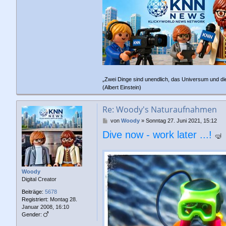
„Zwei Dinge sind unendlich, das Universum und di
(Albert Einstein)
Re: Woody's Naturaufnahmen
B
von
Woody
»
Sonntag 27. Juni 2021, 15:12
e
Dive now - work later ...!
🤿
i
t
r
a
g
Woody
Digital Creator
Beiträge:
5678
Registriert:
Montag 28.
Januar 2008, 16:10
Gender: