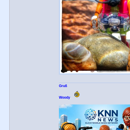
Gruß
Woody