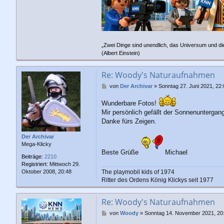
„Zwei Dinge sind unendlich, das Universum und di
(Albert Einstein)
Re: Woody's Naturaufnahmen
B
von
Der Archivar
»
Sonntag 27. Juni 2021, 22:
e
i
Wunderbare Fotos!
t
Mir persönlich gefällt der Sonnenuntergan
r
Danke fürs Zeigen.
a
g
Der Archivar
Mega-Klicky
Beste Grüße
Michael
Beiträge:
2210
Registriert:
Mittwoch 29.
Oktober 2008, 20:48
The playmobil kids of 1974
Ritter des Ordens König Klickys seit 1977
Re: Woody's Naturaufnahmen
B
von
Woody
»
Sonntag 14. November 2021, 20
e