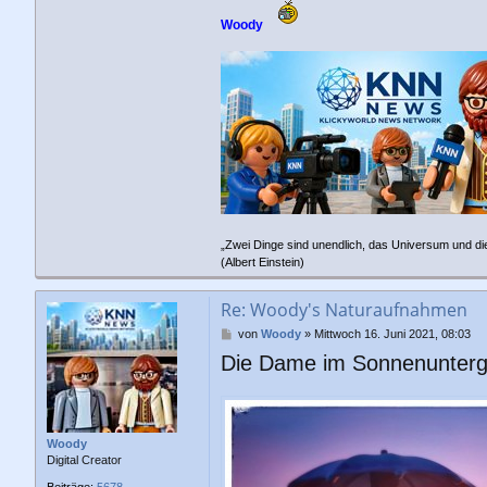
Woody
„Zwei Dinge sind unendlich, das Universum und di
(Albert Einstein)
Re: Woody's Naturaufnahmen
B
von
Woody
»
Mittwoch 16. Juni 2021, 08:03
e
Die Dame im Sonnenunterga
i
t
r
a
g
Woody
Digital Creator
Beiträge:
5678