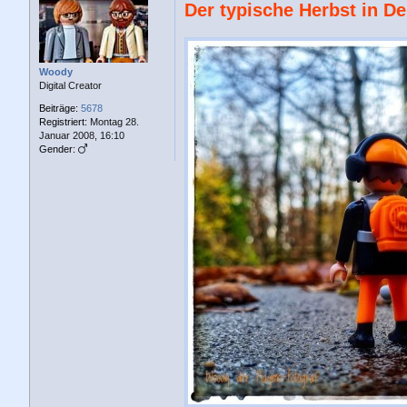
Der typische Herbst in De
i
t
r
a
g
Woody
Digital Creator
Beiträge:
5678
Registriert:
Montag 28.
Januar 2008, 16:10
Gender: