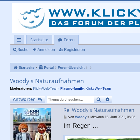
Startseite
Foren
ch
Suche
Anmelden
Registrieren
ne
Startseite
Portal
Foren-Übersicht
llz
ug
Woody's Naturaufnahmen
rif
Moderatoren:
KlickyWelt-Team
,
Playmo-family
,
KlickyWelt-Team
f
Suche
Erweiterte Su
Antworten
Re: Woody's Naturaufnahmen
B
von
Woody
»
Mittwoch 16. Juni 2021, 08:03
e
Im Regen ...
i
t
r