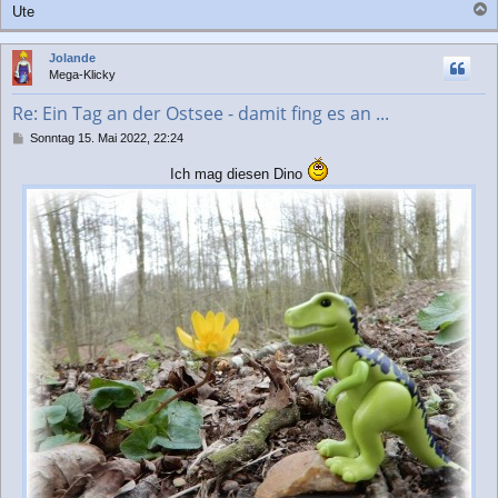
Ute
a
c
Jolande
h
Mega-Klicky
o
b
Re: Ein Tag an der Ostsee - damit fing es an ...
e
n
B
Sonntag 15. Mai 2022, 22:24
e
i
Ich mag diesen Dino
t
r
a
g