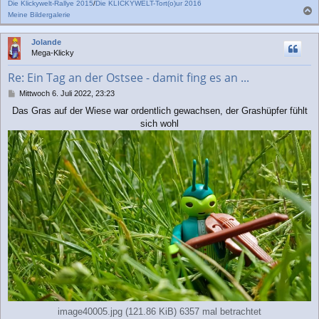
Die Klickywelt-Rallye 2015
/
Die KLICKYWELT-Tort(o)ur 2016
Meine Bildergalerie
a
c
Jolande
h
Mega-Klicky
o
b
Re: Ein Tag an der Ostsee - damit fing es an ...
e
n
B
Mittwoch 6. Juli 2022, 23:23
e
Das Gras auf der Wiese war ordentlich gewachsen, der Grashüpfer fühlt
i
sich wohl
t
r
a
g
image40005.jpg (121.86 KiB) 6357 mal betrachtet