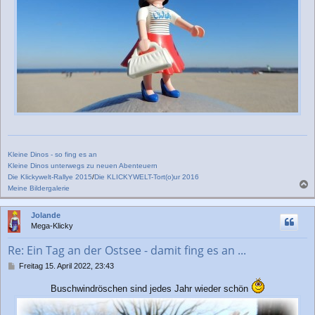
Kleine Dinos - so fing es an
Kleine Dinos unterwegs zu neuen Abenteuern
Die Klickywelt-Rallye 2015
/
Die KLICKYWELT-Tort(o)ur 2016
Meine Bildergalerie
a
c
Jolande
h
Mega-Klicky
o
b
Re: Ein Tag an der Ostsee - damit fing es an ...
e
n
B
Freitag 15. April 2022, 23:43
e
i
Buschwindröschen sind jedes Jahr wieder schön
t
r