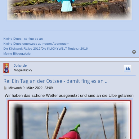
Kleine Dinos - so fing es an
Kleine Dinos unterwegs zu neuen Abenteuern
Die Klickywelt-Rallye 2015
/
Die KLICKYWELT-Tort(o)ur 2016
Meine Bildergalerie
a
c
Jolande
h
Mega-Klicky
o
b
Re: Ein Tag an der Ostsee - damit fing es an ...
e
n
B
Mittwoch 9. März 2022, 23:09
e
Wir haben das schöne Wetter ausgenutzt und sind an die Elbe gefahren:
i
t
r
a
g