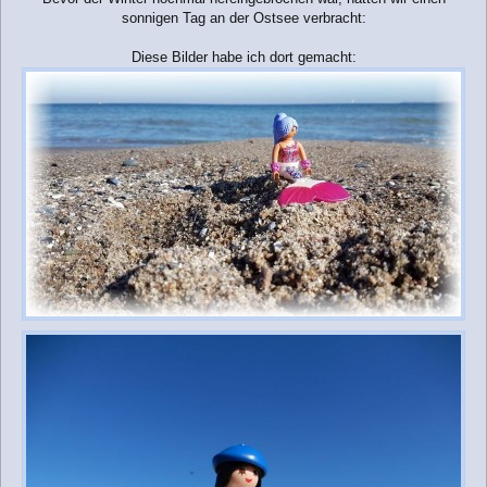
i
sonnigen Tag an der Ostsee verbracht:
t
r
a
Diese Bilder habe ich dort gemacht:
g