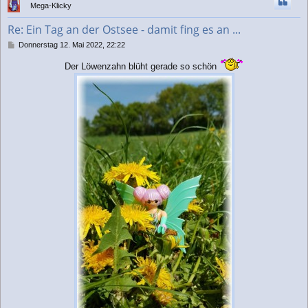
Mega-Klicky
o
b
Re: Ein Tag an der Ostsee - damit fing es an ...
e
n
B
Donnerstag 12. Mai 2022, 22:22
e
i
Der Löwenzahn blüht gerade so schön
t
r
a
g