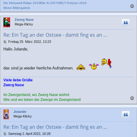
Die Klickywelt-Rallye 2015
/
Die KLICKYWELT-Tort(o)ur 2016
Meine Bildergalerie
a
c
Zwerg Nase
h
Mega-Klicky
o
b
Re: Ein Tag an der Ostsee - damit fing es an ...
e
n
B
Freitag 25. März 2022, 13:23
e
Hallo Jolande,
i
t
r
a
das sind ja wieder herrliche Aufnahmen.
g
Viele liebe Grüße
Zwerg Nase
Im Zwergenland, wo Zwerg Nase wohnt
Wie und wo leben die Zwerge im Zwergenland
a
c
Jolande
h
Mega-Klicky
o
b
Re: Ein Tag an der Ostsee - damit fing es an ...
e
n
B
Samstag 2. April 2022, 16:28