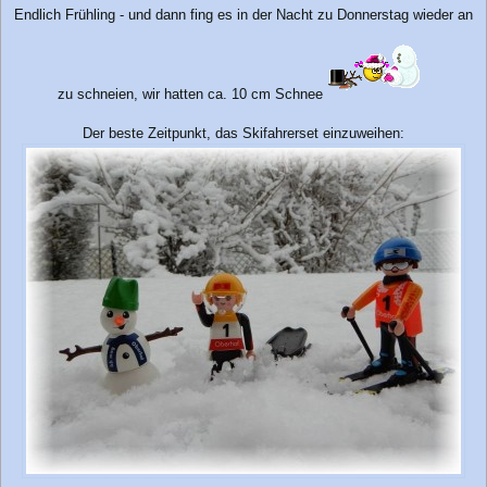
e
Endlich Frühling - und dann fing es in der Nacht zu Donnerstag wieder an
i
t
r
a
g
zu schneien, wir hatten ca. 10 cm Schnee
Der beste Zeitpunkt, das Skifahrerset einzuweihen: