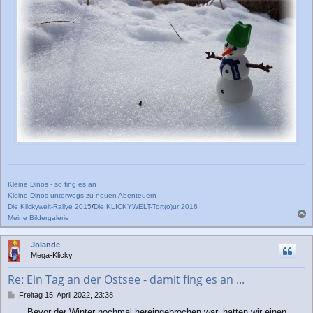
Kleine Dinos - so fing es an
Kleine Dinos unterwegs zu neuen Abenteuern
Die Klickywelt-Rallye 2015
/
Die KLICKYWELT-Tort(o)ur 2016
Meine Bildergalerie
a
c
Jolande
h
Mega-Klicky
o
b
Re: Ein Tag an der Ostsee - damit fing es an ...
e
n
B
Freitag 15. April 2022, 23:38
e
Bevor der Winter nochmal hereingebrochen war, hatten wir einen