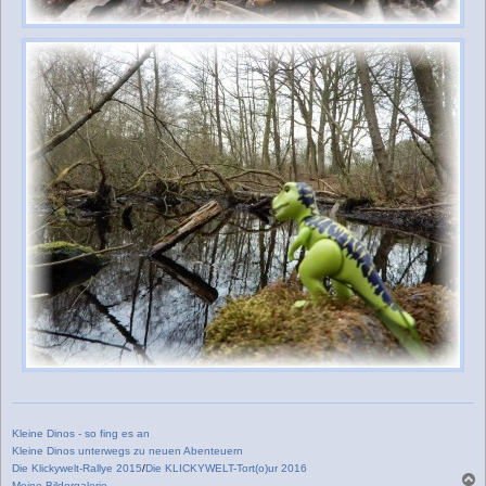
Kleine Dinos - so fing es an
Kleine Dinos unterwegs zu neuen Abenteuern
Die Klickywelt-Rallye 2015
/
Die KLICKYWELT-Tort(o)ur 2016
Meine Bildergalerie