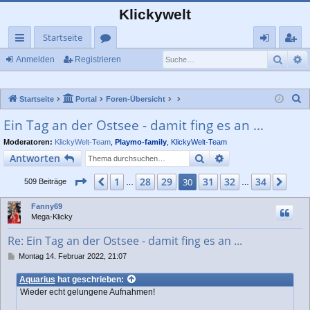
Klickywelt
Startseite
Such
E
ch
or
n
eg
Anmelden
Registrieren
ne
en
m
ist
S
Startseite
Portal
Foren-Übersicht
llz
el
rie
u
Ein Tag an der Ostsee - damit fing es an ...
ug
de
re
c
Moderatoren:
KlickyWelt-Team
,
Playmo-family
,
KlickyWelt-Team
rif
n
n
h
Suche
Erweiterte Suche
Antworten
e
f
Seite
30
von
34
1
28
29
31
32
34
Vorherige
30
Näc
509 Beiträge
…
…
Fanny69
Mega-Klicky
Re: Ein Tag an der Ostsee - damit fing es an ...
B
Montag 14. Februar 2022, 21:07
e
i
Aquarius
hat geschrieben:
t
Wieder echt gelungene Aufnahmen!
r
a