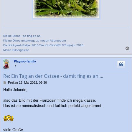
Kleine Dinos - so fing es an
Kleine Dinos unterwegs zu neuen Abenteuern
Die Klickywelt-Rallye 2015
/
Die KLICKYWELT-Tort(o)ur 2016
Meine Bildergalerie
a
c
Playmo-family
h
-/-
o
b
Re: Ein Tag an der Ostsee - damit fing es an ...
e
n
B
Freitag 13. Mai 2022, 09:36
e
Hallo Jolande,
i
t
r
also das Bild mit der Französin finde ich mega klasse.
a
Das ist so minimalistisch und farblich perfekt abgestimmt.
g
viele Grüße