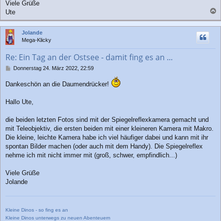
Viele Grüße
Ute
a
c
Jolande
h
Mega-Klicky
o
b
Re: Ein Tag an der Ostsee - damit fing es an ...
e
n
B
Donnerstag 24. März 2022, 22:59
e
i
Dankeschön an die Daumendrücker!
t
r
Hallo Ute,
a
g
die beiden letzten Fotos sind mit der Spiegelreflexkamera gemacht und
mit Teleobjektiv, die ersten beiden mit einer kleineren Kamera mit Makro.
Die kleine, leichte Kamera habe ich viel häufiger dabei und kann mit ihr
spontan Bilder machen (oder auch mit dem Handy). Die Spiegelreflex
nehme ich mit nicht immer mit (groß, schwer, empfindlich...)
Viele Grüße
Jolande
Kleine Dinos - so fing es an
Kleine Dinos unterwegs zu neuen Abenteuern