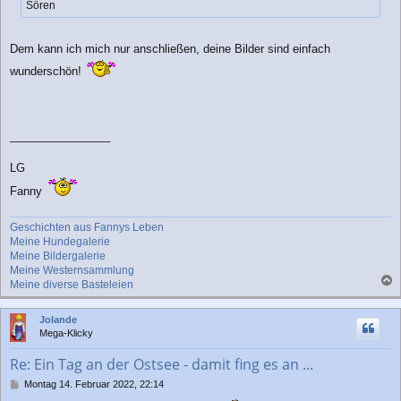
Sören
g
Dem kann ich mich nur anschließen, deine Bilder sind einfach
wunderschön!
________________
LG
Fanny
Geschichten aus Fannys Leben
Meine Hundegalerie
Meine Bildergalerie
Meine Westernsammlung
Meine diverse Basteleien
a
c
Jolande
h
Mega-Klicky
o
b
Re: Ein Tag an der Ostsee - damit fing es an ...
e
n
B
Montag 14. Februar 2022, 22:14
e