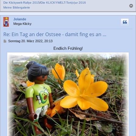
Die Klickywelt-Rallye 2015
/
Die KLICKYWELT-Tort(o)ur 2016
Meine Bildergalerie
a
c
Jolande
h
Mega-Klicky
o
b
Re: Ein Tag an der Ostsee - damit fing es an ...
e
n
B
Sonntag 20. März 2022, 20:13
e
Endlich Frühling!
i
t
r
a
g