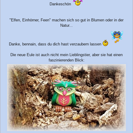
i
Dankeschön
t
r
a
"Elfen, Einhörner, Feen" machen sich so gut in Blumen oder in der
g
Natur...
Danke, bennain, dass du dich hast verzaubern lassen
Die neue Eule ist auch nicht mein Lieblingstier, aber sie hat einen
faszinierenden Blick: