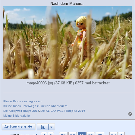
Nach dem Mähen...
image40006.jpg (87.68 KiB) 6357 mal betrachtet
Kleine Dinos - so fing es an
Kleine Dinos unterwegs zu neuen Abenteuern
Die Klickywelt-Rallye 2015
/
Die KLICKYWELT-Tort(o)ur 2016
Meine Bildergalerie
a
c
Antworten
h
o