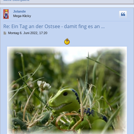
a
c
Jolande
h
Mega-Klicky
o
b
Re: Ein Tag an der Ostsee - damit fing es an ...
e
n
B
Montag 6. Juni 2022, 17:20
e
i
t
r
a
g