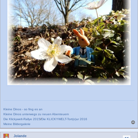
a
g
Kleine Dinos - so fing es an
Kleine Dinos unterwegs zu neuen Abenteuern
Die Klickywelt-Rallye 2015
/
Die KLICKYWELT-Tort(o)ur 2016
Meine Bildergalerie
a
c
Jolande
h