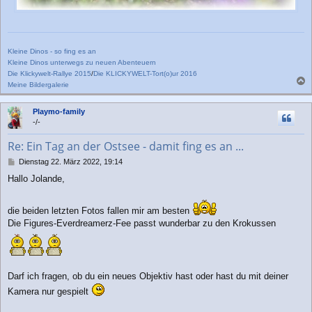
Kleine Dinos - so fing es an
Kleine Dinos unterwegs zu neuen Abenteuern
Die Klickywelt-Rallye 2015
/
Die KLICKYWELT-Tort(o)ur 2016
Meine Bildergalerie
a
c
Playmo-family
h
-/-
o
b
Re: Ein Tag an der Ostsee - damit fing es an ...
e
n
B
Dienstag 22. März 2022, 19:14
e
Hallo Jolande,
i
t
r
die beiden letzten Fotos fallen mir am besten
a
Die Figures-Everdreamerz-Fee passt wunderbar zu den Krokussen
g
Darf ich fragen, ob du ein neues Objektiv hast oder hast du mit deiner
Kamera nur gespielt