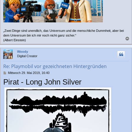
„Zwei Dinge sind unendlich, das Universum und die menschliche Dummheit, aber bei
dem Universum bin ich mir noch nicht ganz sicher.“
(Albert Einstein)
a
c
Woody
h
Digital Creator
o
b
Re: Playmobil vor gezeichneten Hintergründen
e
n
B
Mittwoch 29. Mai 2019, 16:40
e
Pirat - Long John Silver
i
t
r
a
g