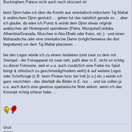
Buckingham Palace nicht auch noch skizziert ist
beim Djinn habe ich über die Kombi aus orientalisch-indischem Taj Mahal
& arabischem Djinn gestutzt ... gehen tut das natürlich gerade so ... aber
ich glaube, da wäre ich Purist & würde dem Djinn etwas originär
arabisches als Hintergrund spendieren (Petra, Mezquita/Cordoba,
Alhambra/Granada, Moschee in Abu-Dhabi oder Kairo, etc.) - und einen
Maharadscha oder eine orientalische Dame (möglicherweise die dort
begrabene) vor dem Taj Mahal platzieren ...
bei den Logos würde ich zu einem tendieren (und zwar zu dem mit
Stempel - der Fotoapparat ist zwar nett, paßt aber m.E. nicht so richtig
zu dieser Fotoserie, weil er u.a. auch zusätzlich eine Farbe ins Spiel
bringt & stilistisch zu geschmeidig/modern wirkt) & auf weitere Logos
oder Schriftzüge (z.B. beim Piraten bzw. bei Indi [s.o.] etc.) würde ich
ganz verzichten - das überlädt die Bilder m.E. nur ... und sie sollen ja
u.a. auch durch eine gewisse spartanische Note wirken, wenn ich das
Konzept richtig erfasst habe ...
Gruß