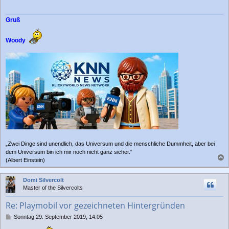
Gruß
Woody
„Zwei Dinge sind unendlich, das Universum und die menschliche Dummheit, aber bei
dem Universum bin ich mir noch nicht ganz sicher.“
(Albert Einstein)
a
c
Domi Silvercolt
h
Master of the Silvercolts
o
b
Re: Playmobil vor gezeichneten Hintergründen
e
n
B
Sonntag 29. September 2019, 14:05
e