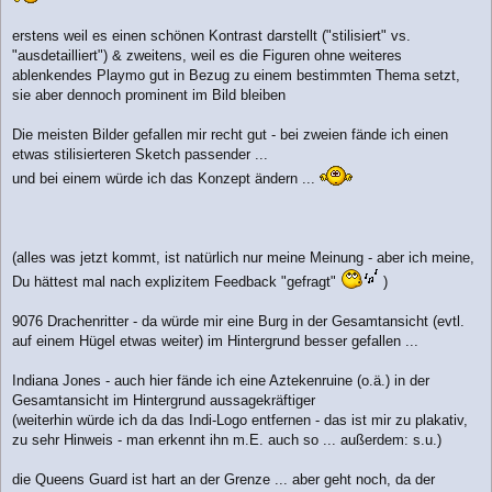
erstens weil es einen schönen Kontrast darstellt ("stilisiert" vs.
"ausdetailliert") & zweitens, weil es die Figuren ohne weiteres
ablenkendes Playmo gut in Bezug zu einem bestimmten Thema setzt,
sie aber dennoch prominent im Bild bleiben
Die meisten Bilder gefallen mir recht gut - bei zweien fände ich einen
etwas stilisierteren Sketch passender ...
und bei einem würde ich das Konzept ändern ...
(alles was jetzt kommt, ist natürlich nur meine Meinung - aber ich meine,
Du hättest mal nach explizitem Feedback "gefragt"
)
9076 Drachenritter - da würde mir eine Burg in der Gesamtansicht (evtl.
auf einem Hügel etwas weiter) im Hintergrund besser gefallen ...
Indiana Jones - auch hier fände ich eine Aztekenruine (o.ä.) in der
Gesamtansicht im Hintergrund aussagekräftiger
(weiterhin würde ich da das Indi-Logo entfernen - das ist mir zu plakativ,
zu sehr Hinweis - man erkennt ihn m.E. auch so ... außerdem: s.u.)
die Queens Guard ist hart an der Grenze ... aber geht noch, da der