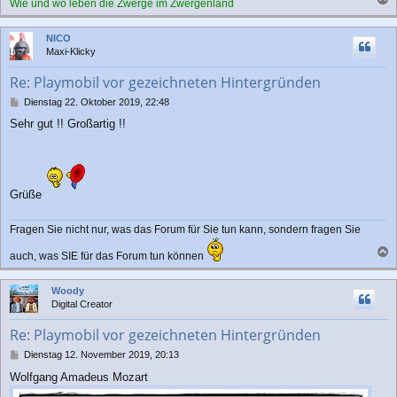
Wie und wo leben die Zwerge im Zwergenland
a
c
NICO
h
Maxi-Klicky
o
b
Re: Playmobil vor gezeichneten Hintergründen
e
n
B
Dienstag 22. Oktober 2019, 22:48
e
Sehr gut !! Großartig !!
i
t
r
a
g
Grüße
Fragen Sie nicht nur, was das Forum für Sie tun kann, sondern fragen Sie
auch, was SIE für das Forum tun können
a
c
Woody
h
Digital Creator
o
b
Re: Playmobil vor gezeichneten Hintergründen
e
n
B
Dienstag 12. November 2019, 20:13
e
Wolfgang Amadeus Mozart
i
t