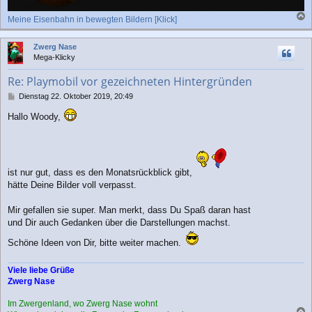
Meine Eisenbahn in bewegten Bildern [Klick]
a
c
Zwerg Nase
h
Mega-Klicky
o
b
Re: Playmobil vor gezeichneten Hintergründen
e
n
B
Dienstag 22. Oktober 2019, 20:49
e
Hallo Woody,
i
t
r
a
g
ist nur gut, dass es den Monatsrückblick gibt,
hätte Deine Bilder voll verpasst.
Mir gefallen sie super. Man merkt, dass Du Spaß daran hast
und Dir auch Gedanken über die Darstellungen machst.
Schöne Ideen von Dir, bitte weiter machen.
Viele liebe Grüße
Zwerg Nase
Im Zwergenland, wo Zwerg Nase wohnt