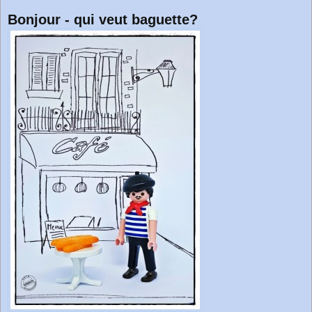
t
Bonjour - qui veut baguette?
r
a
g