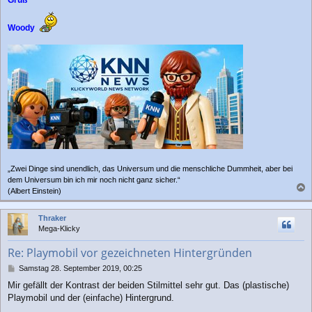
Gruß
Woody
„Zwei Dinge sind unendlich, das Universum und die menschliche Dummheit, aber bei
dem Universum bin ich mir noch nicht ganz sicher.“
(Albert Einstein)
a
c
Thraker
h
Mega-Klicky
o
b
Re: Playmobil vor gezeichneten Hintergründen
e
n
B
Samstag 28. September 2019, 00:25
e
Mir gefällt der Kontrast der beiden Stilmittel sehr gut. Das (plastische)
i
Playmobil und der (einfache) Hintergrund.
t
r