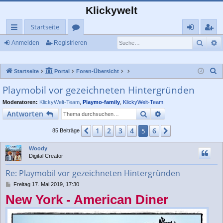
Klickywelt
Startseite
Such
E
ch
or
n
eg
Anmelden
Registrieren
ne
en
m
ist
S
Startseite
Portal
Foren-Übersicht
llz
el
rie
u
Playmobil vor gezeichneten Hintergründen
ug
de
re
c
Moderatoren:
KlickyWelt-Team
,
Playmo-family
,
KlickyWelt-Team
rif
n
n
h
Suche
Erweiterte Suche
Antworten
e
f
1
2
3
4
6
Vorherige
5
Nächste
85 Beiträge
Woody
Digital Creator
Re: Playmobil vor gezeichneten Hintergründen
B
Freitag 17. Mai 2019, 17:30
e
New York - American Diner
i
t
r
a