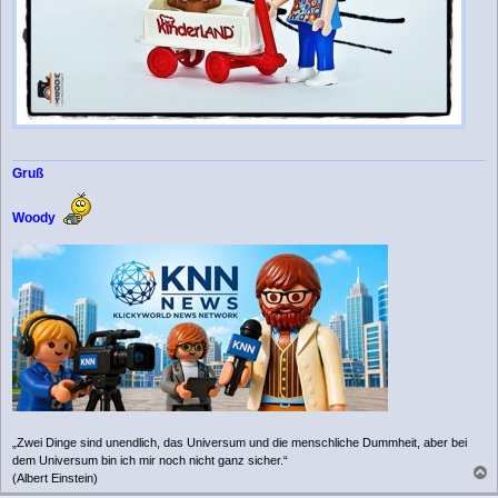
Gruß
Woody
„Zwei Dinge sind unendlich, das Universum und die menschliche Dummheit, aber bei
dem Universum bin ich mir noch nicht ganz sicher.“
(Albert Einstein)
a