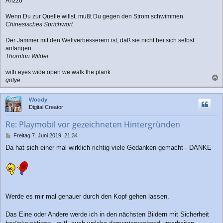
Arizzo
Wenn Du zur Quelle willst, mußt Du gegen den Strom schwimmen.
Chinesisches Sprichwort
Der Jammer mit den Weltverbesserern ist, daß sie nicht bei sich selbst
anfangen.
Thornton Wilder
with eyes wide open we walk the plank
gotye
a
c
Woody
h
Digital Creator
o
b
Re: Playmobil vor gezeichneten Hintergründen
e
n
B
Freitag 7. Juni 2019, 21:34
e
Da hat sich einer mal wirklich richtig viele Gedanken gemacht - DANKE
i
t
r
a
g
Werde es mir mal genauer durch den Kopf gehen lassen.
Das Eine oder Andere werde ich in den nächsten Bildern mit Sicherheit