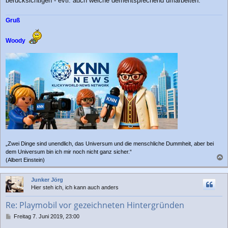
berücksichtigen - evtl. auch welche dementsprechend umarbeiten.
Gruß
Woody
„Zwei Dinge sind unendlich, das Universum und die menschliche Dummheit, aber bei
dem Universum bin ich mir noch nicht ganz sicher.“
(Albert Einstein)
a
c
Junker Jörg
h
Hier steh ich, ich kann auch anders
o
b
Re: Playmobil vor gezeichneten Hintergründen
e
n
B
Freitag 7. Juni 2019, 23:00
e