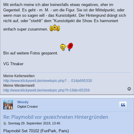
a
Mit einfach meine ich aber keinesfalls etwas negatives, eher im
g
Gegenteil. Es geht - m. M. - um die Figur. Sie ist der Mittelpunkt, oder
wenn man so sagen will - das Kunstobjekt. Der Hintergrund drängt sich
nicht auf, oder "stiehlt" dem "Kunstobjekt die Show. Es harmoniert
einfach super zusammen.
Bin auf weitere Fotos gespannt.
VG Thraker
Meine Kellerwelten
http://www.klickywelt.de/viewtopic.php? ... 01#p695330
Meine Westernwelt
http://www.klickywelt.de/viewtopic.php?f=19&t=65359
a
c
Woody
h
Digital Creator
o
b
Re: Playmobil vor gezeichneten Hintergründen
e
n
B
Sonntag 29. September 2019, 13:40
e
Playmobil Set 70102 (FunPark, Paris)
i