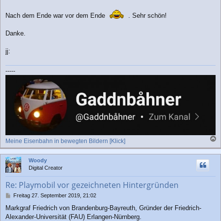
i
t
Nach dem Ende war vor dem Ende
. Sehr schön!
r
a
g
Danke.
jj:
-----
Meine Eisenbahn in bewegten Bildern [Klick]
a
c
Woody
h
Digital Creator
o
b
Re: Playmobil vor gezeichneten Hintergründen
e
n
B
Freitag 27. September 2019, 21:02
e
Markgraf Friedrich von Brandenburg-Bayreuth, Gründer der Friedrich-
i
Alexander-Universität (FAU) Erlangen-Nürnberg.
t