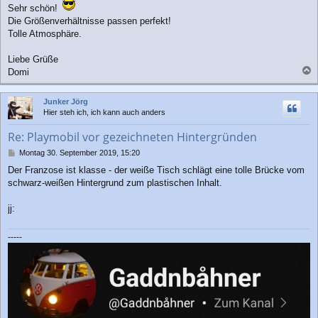
i
Sehr schön!
t
Die Größenverhältnisse passen perfekt!
r
Tolle Atmosphäre.
a
g
Liebe Grüße
Domi
a
c
Junker Jörg
h
Hier steh ich, ich kann auch anders
o
b
Re: Playmobil vor gezeichneten Hintergründen
e
n
B
Montag 30. September 2019, 15:20
e
Der Franzose ist klasse - der weiße Tisch schlägt eine tolle Brücke vom
i
schwarz-weißen Hintergrund zum plastischen Inhalt.
t
r
a
jj:
g
-----