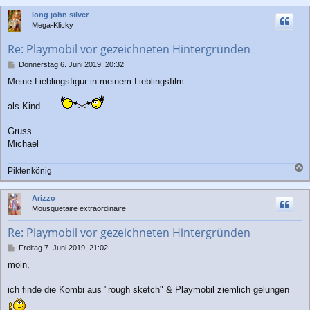
c
long john silver
h
Mega-Klicky
o
b
Re: Playmobil vor gezeichneten Hintergründen
e
n
B
Donnerstag 6. Juni 2019, 20:32
e
Meine Lieblingsfigur in meinem Lieblingsfilm
i
t
r
als Kind.
a
g
Gruss
Michael
Piktenkönig
a
c
Arizzo
h
Mousquetaire extraordinaire
o
b
Re: Playmobil vor gezeichneten Hintergründen
e
n
B
Freitag 7. Juni 2019, 21:02
e
moin,
i
t
r
ich finde die Kombi aus "rough sketch" & Playmobil ziemlich gelungen
a
g