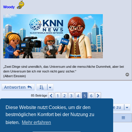
Woody
„Zwei Dinge sind unendlich, das Universum und die menschliche Dummheit, aber bei
dem Universum bin ich mir noch nicht ganz sicher.“
(Albert Einstein)
a
c
Antworten
h
o
1
2
3
4
6
Vorherige
5
Nächste
85 Beiträge
b
e
Gehe zu
Diese Website nutzt Cookies, um dir den
n
bestmöglichen Komfort bei der Nutzung zu
Startseite
Portal
Foren-Übersicht
bieten.
Mehr erfahren
Powered by
phpBB
® Forum Software © phpBB Limited