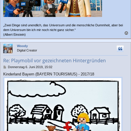
„Zwei Dinge sind unendlich, das Universum und die menschliche Dummheit, aber bei
dem Universum bin ich mir noch nicht ganz sicher.“
(Albert Einstein)
a
c
Woody
h
Digital Creator
o
b
Re: Playmobil vor gezeichneten Hintergründen
e
n
B
Donnerstag 6. Juni 2019, 15:02
e
Kinderland Bayern (BAYERN TOURISMUS) - 2017/18
i
t
r
a
g