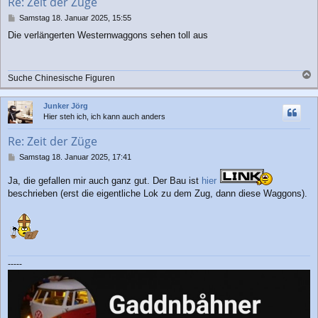
Re: Zeit der Züge
e
n
B
Samstag 18. Januar 2025, 15:55
e
Die verlängerten Westernwaggons sehen toll aus
i
t
r
a
Suche Chinesische Figuren
g
a
c
Junker Jörg
h
Hier steh ich, ich kann auch anders
o
b
Re: Zeit der Züge
e
n
B
Samstag 18. Januar 2025, 17:41
e
i
Ja, die gefallen mir auch ganz gut. Der Bau ist
hier
t
beschrieben (erst die eigentliche Lok zu dem Zug, dann diese Waggons).
r
a
g
-----