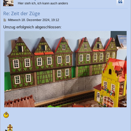
h
Hier steh ich, ich kann auch anders
o
b
Re: Zeit der Züge
e
n
B
Mittwoch 18. Dezember 2024, 19:12
e
Umzug erfolgreich abgeschlossen:
i
t
r
a
g