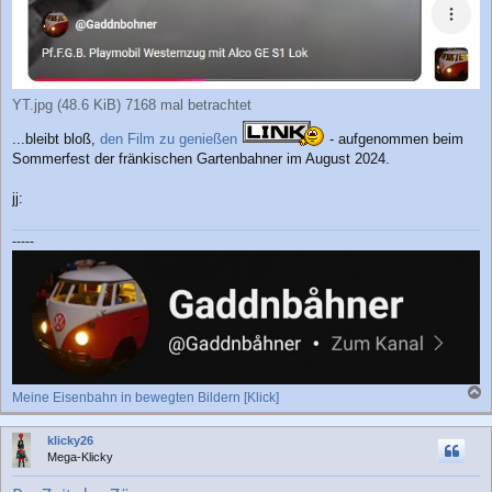
YT.jpg (48.6 KiB) 7168 mal betrachtet
...bleibt bloß,
den Film zu genießen
- aufgenommen beim
Sommerfest der fränkischen Gartenbahner im August 2024.
jj:
-----
Meine Eisenbahn in bewegten Bildern [Klick]
a
c
klicky26
h
Mega-Klicky
o
b