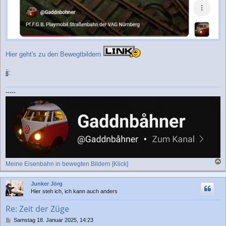
Hier geht's zu den Bewegtbildern
jj:
-----
Meine Eisenbahn in bewegten Bildern [Klick]
a
c
Junker Jörg
h
Hier steh ich, ich kann auch anders
o
b
Re: Zeit der Züge
e
n
B
Samstag 18. Januar 2025, 14:23