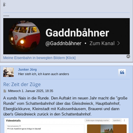
jj:
-----
Meine Eisenbahn in bewegten Bildern [Klick]
a
c
Junker Jörg
h
Hier steh ich, ich kann auch anders
o
b
Re: Zeit der Züge
e
n
B
Mittwoch 1. Januar 2025, 18:35
e
A xunds Nais in die Runde. Den Auftakt im neuen Jahr macht die "große
i
Runde" vom Schattenbahnhof über das Gleisdreieck, Hauptbahnhof,
t
r
Eberglückkurve, Kleinstadt mit Kulissenhäusern, Brauerei und dann
a
über's Gleisdreieck zurück in den Schattenbahnhof.
g