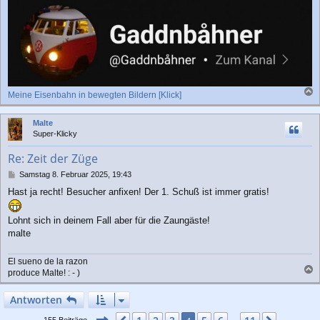
Meine Eisenbahn in bewegten Bildern [Klick]
a
c
Malte
h
Super-Klicky
o
b
Re: Zeit der Züge
e
n
B
Samstag 8. Februar 2025, 19:43
e
Hast ja recht! Besucher anfixen! Der 1. Schuß ist immer gratis!
i
t
r
Lohnt sich in deinem Fall aber für die Zaungäste!
a
malte
g
El sueno de la razon
produce Malte! : - )
a
c
Antworten
h
o
Seite
4
von
11