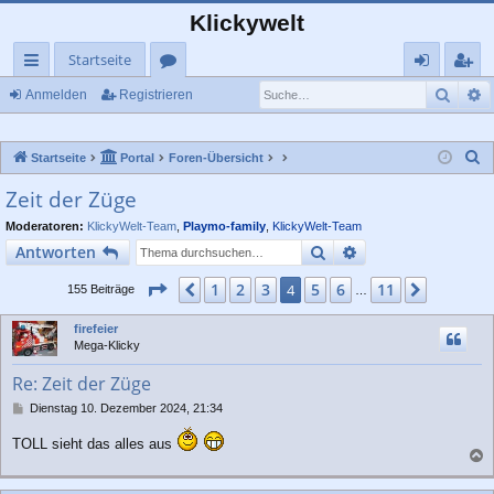
Klickywelt
Startseite
Such
E
ch
or
n
eg
Anmelden
Registrieren
ne
en
m
ist
S
Startseite
Portal
Foren-Übersicht
llz
el
rie
u
Zeit der Züge
ug
de
re
c
Moderatoren:
KlickyWelt-Team
,
Playmo-family
,
KlickyWelt-Team
rif
n
n
h
Suche
Erweiterte Suche
Antworten
e
f
Seite
4
von
11
1
2
3
5
6
11
Vorherige
4
Nächste
155 Beiträge
…
firefeier
Mega-Klicky
Re: Zeit der Züge
B
Dienstag 10. Dezember 2024, 21:34
e
i
TOLL sieht das alles aus
t
a
r
a
c