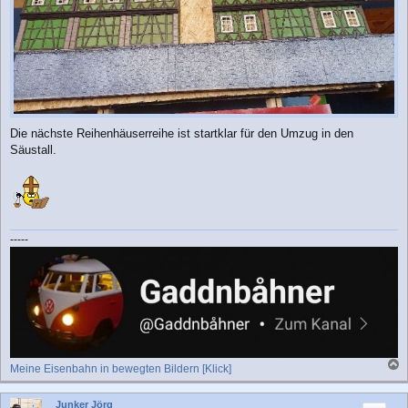
Die nächste Reihenhäuserreihe ist startklar für den Umzug in den
Säustall.
-----
Meine Eisenbahn in bewegten Bildern [Klick]
a
c
Junker Jörg