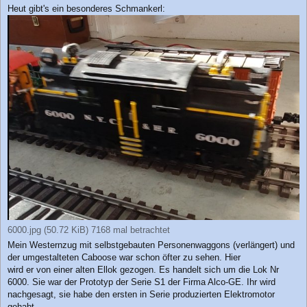
e
Heut gibt's ein besonderes Schmankerl:
i
t
r
a
g
6000.jpg (50.72 KiB) 7168 mal betrachtet
Mein Westernzug mit selbstgebauten Personenwaggons (verlängert) und
der umgestalteten Caboose war schon öfter zu sehen. Hier
wird er von einer alten Ellok gezogen. Es handelt sich um die Lok Nr
6000. Sie war der Prototyp der Serie S1 der Firma Alco-GE. Ihr wird
nachgesagt, sie habe den ersten in Serie produzierten Elektromotor
gehabt.