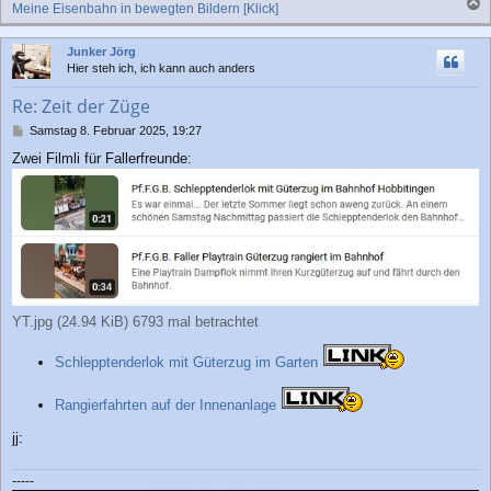
Meine Eisenbahn in bewegten Bildern [Klick]
a
c
Junker Jörg
h
Hier steh ich, ich kann auch anders
o
b
Re: Zeit der Züge
e
n
B
Samstag 8. Februar 2025, 19:27
e
Zwei Filmli für Fallerfreunde:
i
t
r
a
g
YT.jpg (24.94 KiB) 6793 mal betrachtet
Schlepptenderlok mit Güterzug im Garten
Rangierfahrten auf der Innenanlage
jj:
-----