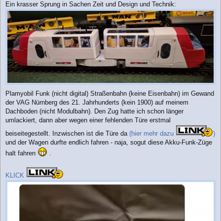
Ein krasser Sprung in Sachen Zeit und Design und Technik:
i
t
r
a
g
Plamyobil Funk (nicht digital) Straßenbahn (keine Eisenbahn) im Gewand
der VAG Nürnberg des 21. Jahrhunderts (kein 1900) auf meinem
Dachboden (nicht Modulbahn). Den Zug hatte ich schon länger
umlackiert, dann aber wegen einer fehlenden Türe erstmal
beiseitegestellt. Inzwischen ist die Türe da
(hier mehr dazu
)
und der Wagen durfte endlich fahren - naja, sogut diese Akku-Funk-Züge
halt fahren
.
KLICK