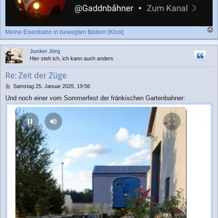
Meine Eisenbahn in bewegten Bildern [Klick]
a
c
Junker Jörg
h
Hier steh ich, ich kann auch anders
o
b
Re: Zeit der Züge
e
n
B
Samstag 25. Januar 2025, 19:56
e
Und noch einer vom Sommerfest der fränkischen Gartenbahner:
i
t
r
a
g