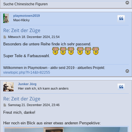
a
Suche Chinesische Figuren
g
a
c
playmotown2019
h
Maxi-Klicky
o
b
Re: Zeit der Züge
e
n
B
Mittwoch 18. Dezember 2024, 21:54
e
Besonders die untere Reihe finde ich sehr passend.
i
t
r
Super Teile & Farbauswahl.
a
g
Willkommen in Playmotown - aktiv seid 2019 - aktuelles Projekt:
viewtopic.php?f=14&t=82255
a
c
Junker Jörg
h
Hier steh ich, ich kann auch anders
o
b
Re: Zeit der Züge
e
n
B
Samstag 21. Dezember 2024, 23:46
e
Freut mich, danke!
i
t
r
Hier noch ein Blick aus einer etwas anderen Perspektive:
a
g