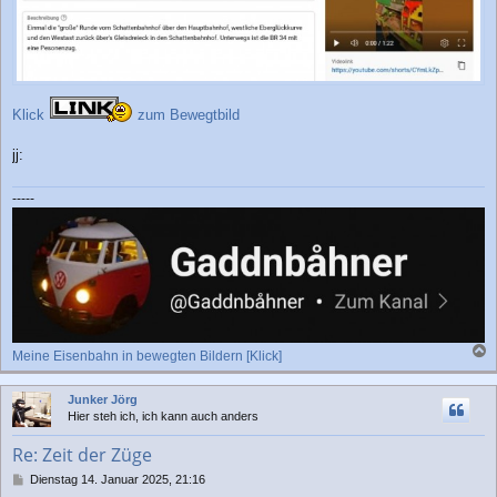
Klick
zum Bewegtbild
jj:
-----
Meine Eisenbahn in bewegten Bildern [Klick]
a
c
Junker Jörg
h
Hier steh ich, ich kann auch anders
o
b
Re: Zeit der Züge
e
n
B
Dienstag 14. Januar 2025, 21:16
e