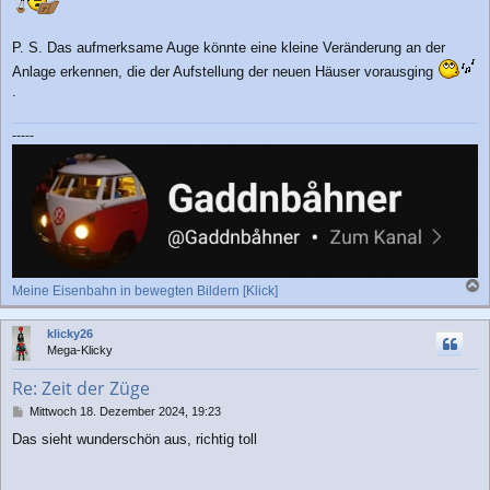
P. S. Das aufmerksame Auge könnte eine kleine Veränderung an der
Anlage erkennen, die der Aufstellung der neuen Häuser vorausging
.
-----
Meine Eisenbahn in bewegten Bildern [Klick]
a
c
klicky26
h
Mega-Klicky
o
b
Re: Zeit der Züge
e
n
B
Mittwoch 18. Dezember 2024, 19:23
e
Das sieht wunderschön aus, richtig toll
i
t
r