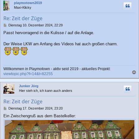
playmotown2019
g
h
Maxi-Klicky
o
b
Re: Zeit der Züge
e
n
B
Dienstag 10. Dezember 2024, 22:29
e
Passt hervorragend in die Kulisse / auf die Anlage.
i
t
r
Der Weise LKW am Anfang des Videos hat auch großen charm.
a
g
Willkommen in Playmotown - aktiv seid 2019 - aktuelles Projekt:
viewtopic.php?f=14&t=82255
a
c
Junker Jörg
h
Hier steh ich, ich kann auch anders
o
b
Re: Zeit der Züge
e
n
B
Dienstag 17. Dezember 2024, 23:20
e
Ein Zwischengruß aus dem Bastelkeller:
i
t
r
a
g