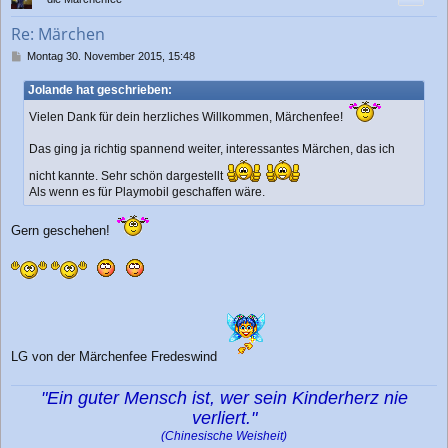
o
b
Re: Märchen
e
n
B
Montag 30. November 2015, 15:48
e
i
Jolande hat geschrieben:
t
r
Vielen Dank für dein herzliches Willkommen, Märchenfee!
a
g
Das ging ja richtig spannend weiter, interessantes Märchen, das ich
nicht kannte. Sehr schön dargestellt
Als wenn es für Playmobil geschaffen wäre.
Gern geschehen!
LG von der Märchenfee Fredeswind
"Ein guter Mensch ist, wer sein Kinderherz nie
verliert."
(Chinesische Weisheit)