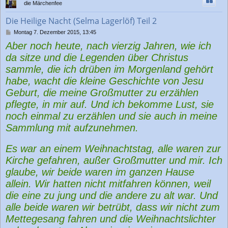
die Märchenfee
o
b
Die Heilige Nacht (Selma Lagerlöf) Teil 2
e
n
B
Montag 7. Dezember 2015, 13:45
e
Aber noch heute, nach vierzig Jahren, wie ich
i
t
da sitze und die Legenden über Christus
r
sammle, die ich drüben im Morgenland gehört
a
g
habe, wacht die kleine Geschichte von Jesu
Geburt, die meine Großmutter zu erzählen
pflegte, in mir auf. Und ich bekomme Lust, sie
noch einmal zu erzählen und sie auch in meine
Sammlung mit aufzunehmen.
Es war an einem Weihnachtstag, alle waren zur
Kirche gefahren, außer Großmutter und mir. Ich
glaube, wir beide waren im ganzen Hause
allein. Wir hatten nicht mitfahren können, weil
die eine zu jung und die andere zu alt war. Und
alle beide waren wir betrübt, dass wir nicht zum
Mettegesang fahren und die Weihnachtslichter