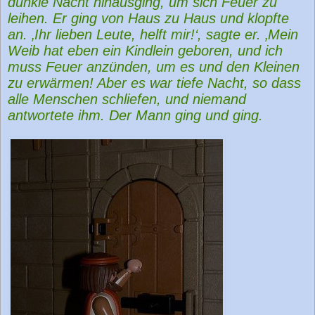
dunkle Nacht hinausging, um sich Feuer zu
leihen. Er ging von Haus zu Haus und klopfte
an. ‚Ihr lieben Leute, helft mir!‘, sagte er. ‚Mein
Weib hat eben ein Kindlein geboren, und ich
muss Feuer anzünden, um es und den Kleinen
zu erwärmen! Aber es war tiefe Nacht, so dass
alle Menschen schliefen, und niemand
antwortete ihm. Der Mann ging und ging.