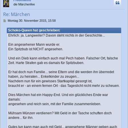
h
die Märchenfee
o
b
Re: Märchen
e
n
B
Montag 30. November 2015, 15:58
e
i
Schoko-Queen hat geschrieben:
t
Ehrlich: ja. Langweiler? Davon steht nichts in der Geschichte...
r
a
Ein angesehener Mann wurde er.
g
Ein Spitzbub ist NICHT angesehen.
Und ein Dieb kann einfach auch mal Pech haben. Falscher Ort, falsche
Zeit. Harte Strafen gab es damals für Spitzbuben.
Er hat doch nun Familie... seine Eltern und die werden ihn überredet
haben, zu heiraten... Enkelkinder zu zeugen...
Nachdem nun für ein gewisses Startkapital gesorgt ist,
braucht er - an einem fernen Ort - das Tageslicht nicht mehr zu scheuen.
Dies Märchen hat ein Happy-End. Und ein glückliches Ende war
damals:
angesehen und reich sein, mit der Familie zusammenleben.
Mühsam Münzen verdienen? Mit Geld in der Tasche schuften doch
andere... für ihn.
Gutes tun kann man auch mit Geld... angesehene Männer geben auch