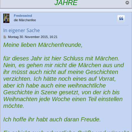
JAHRE
a
c
Fredeswind
h
die Märchenfee
o
b
In eigener Sache
e
n
B
Montag 30. November 2015, 16:21
e
Meine lieben Märchenfreunde,
i
t
r
für dieses Jahr ist hier Schluss mit Märchen.
a
g
Nein, es gehen mir nicht die Märchen aus und
ihr müsst auch nicht auf meine Geschichten
verzichten. Ich hätte noch eines auf Vorrat,
aber ich habe auch eine weihnachtliche
Geschichte in Szene gesetzt, von der ich bis
Weihnachten jede Woche einen Teil einstellen
möchte.
Ich hoffe ihr habt auch daran Freude.