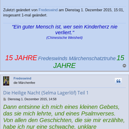
Zuletzt geändert von
Fredeswind
am Dienstag 1. Dezember 2015, 15:01,
insgesamt 1-mal geändert.
"Ein guter Mensch ist, wer sein Kinderherz nie
verliert."
(Chinesische Weisheit)
15 JAHRE
15
Fredeswinds Märchenschatztruhe
JAHRE
a
c
Fredeswind
h
die Märchenfee
o
b
Die Heilige Nacht (Selma Lagerlöf) Teil 1
e
n
B
Dienstag 1. Dezember 2015, 14:58
e
Dann entsinne ich mich eines kleinen Gebets,
i
t
das sie mich lehrte, und eines Psalmverses.
r
Von allen den Geschichten, die sie mir erzählte,
a
g
habe ich nur eine schwache, unklare