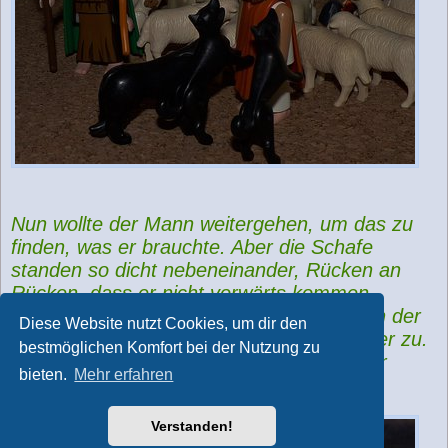
Nun wollte der Mann weitergehen, um das zu
finden, was er brauchte. Aber die Schafe
standen so dicht nebeneinander, Rücken an
Rücken, dass er nicht vorwärts kommen
konnte. Da stieg der Mann auf die Rücken der
Diese Website nutzt Cookies, um dir den
Tiere und wanderte über sie hin dem Feuer zu.
bestmöglichen Komfort bei der Nutzung zu
Und keins von den Tieren wachte auf oder
bieten.
Mehr erfahren
regte sich.“
Verstanden!