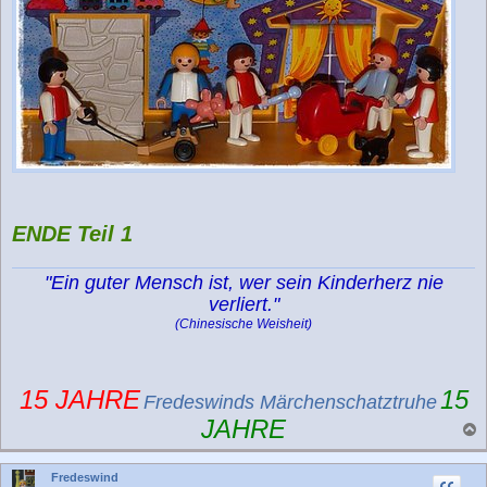
ENDE Teil 1
"Ein guter Mensch ist, wer sein Kinderherz nie
verliert."
(Chinesische Weisheit)
15 JAHRE
15
Fredeswinds Märchenschatztruhe
JAHRE
a
c
Fredeswind
h