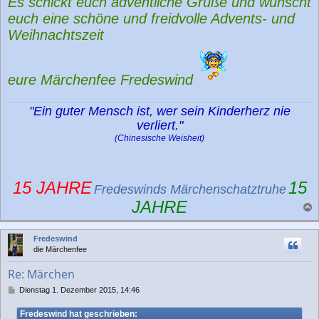
Es schickt euch adventliche Grüße und wünscht
euch eine schöne und freidvolle Advents- und
Weihnachtszeit
eure Märchenfee Fredeswind
"Ein guter Mensch ist, wer sein Kinderherz nie
verliert."
(Chinesische Weisheit)
15 JAHRE
15
Fredeswinds Märchenschatztruhe
JAHRE
a
c
Fredeswind
h
die Märchenfee
o
b
Re: Märchen
e
n
B
Dienstag 1. Dezember 2015, 14:46
e
i
Fredeswind hat geschrieben: