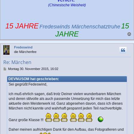
(Chinesische Weisheit)
15 JAHRE
15
Fredeswinds Märchenschatztruhe
JAHRE
a
c
Fredeswind
h
die Märchenfee
o
b
Re: Märchen
e
n
B
Montag 30. November 2015, 16:02
e
i
DEVNUSOM hat geschrieben:
t
Sei gegrüßt Fedeswind,
r
a
ich muß ehrlich sagen, daß trotz Deiner vielen wunderbaren Märchen
g
und deren stilvolle als auch passende Umsetzung für mich das letzte
aktuelle dein Meisterwerk ist. Ganz abgesehen davon, dass ich dieses
Märchen nicht kannte und wahrhaft gespannt jeden Teil nachverfolgte.
Ganz große Klasse !!!
Daher meinen aufrichtigen Dank für den Aufbau, das Fotografieren und