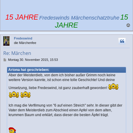
15 JAHRE
15
Fredeswinds Märchenschatztruhe
JAHRE
a
c
Fredeswind
h
die Märchenfee
o
b
Re: Märchen
e
n
B
Montag 30. November 2015, 15:53
e
i
Artona hat geschrieben:
t
Aber der Meisterdieb, von dem ich bisher außer Grimm noch keine
r
weitere Version kannte, ist schon eine tolle Geschichte! Und deine
a
g
Umsetzung, liebe Fredeswind, ist ganz zauberhaft geworden!
Ich mag die Verfilmung von "6 auf einen Streich" sehr. In dieser gibt der
Vater dem Meisterdieb zum Abschied einen Apfel von dem alten,
krummen Baum und erklärt, dass dieser die besten Äpfel trägt.