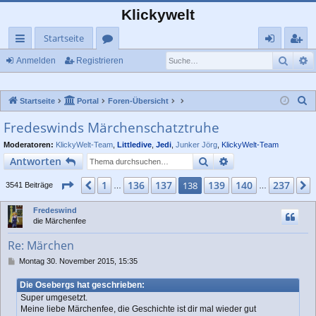
Klickywelt
Startseite
Such
E
ch
or
n
eg
Anmelden
Registrieren
ne
en
m
ist
S
Startseite
Portal
Foren-Übersicht
llz
el
rie
u
Fredeswinds Märchenschatztruhe
ug
de
re
c
Moderatoren:
KlickyWelt-Team
,
Littledive
,
Jedi
,
Junker Jörg
,
KlickyWelt-Team
rif
n
n
h
Suche
Erweiterte Suche
Antworten
e
f
Seite
138
von
237
1
136
137
139
140
237
Vorherige
138
3541 Beiträge
…
…
Fredeswind
die Märchenfee
Re: Märchen
B
Montag 30. November 2015, 15:35
e
i
Die Osebergs hat geschrieben:
t
Super umgesetzt.
r
Meine liebe Märchenfee, die Geschichte ist dir mal wieder gut
a