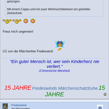
gelungen.
g
Mit einem Cappu und ein paar Weihnachtskeksen ein geliebter
Zeitvertreib.
Freut mich ungemein!
LG von der Märchenfee Fredeswind
"Ein guter Mensch ist, wer sein Kinderherz nie
verliert."
(Chinesische Weisheit)
15 JAHRE
15
Fredeswinds Märchenschatztruhe
JAHRE
a
c
Fredeswind
h
die Märchenfee