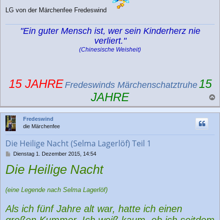
LG von der Märchenfee Fredeswind
"Ein guter Mensch ist, wer sein Kinderherz nie
verliert."
(Chinesische Weisheit)
15 JAHRE
15
Fredeswinds Märchenschatztruhe
JAHRE
a
c
Fredeswind
h
die Märchenfee
o
b
Die Heilige Nacht (Selma Lagerlöf) Teil 1
e
n
B
Dienstag 1. Dezember 2015, 14:54
e
Die Heilige Nacht
i
t
r
(eine Legende nach Selma Lagerlöf)
a
g
Als ich fünf Jahre alt war, hatte ich einen
großen Kummer. Ich weiß kaum, ob ich seitdem