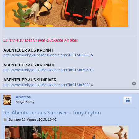
Es ist nie zu spät für eine glückliche Kindheit
ABENTEUER AUS KRONN I
http://www.klickywelt.de/viewtopic.php?f=31&t=56515
ABENTEUER AUS KRONN II
http://www.klickywelt.de/viewtopic.php?f=31&t=59591
ABENTEUER AUS SUNRIVER
http://www.klickywelt.de/viewtopic.php?f=31&t=59914
a
c
Arkantos
h
Mega-Klicky
o
b
Re: Abenteuer aus Sunriver – Tony Cryton
e
n
B
Sonntag 16. August 2015, 18:40
e
i
t
r