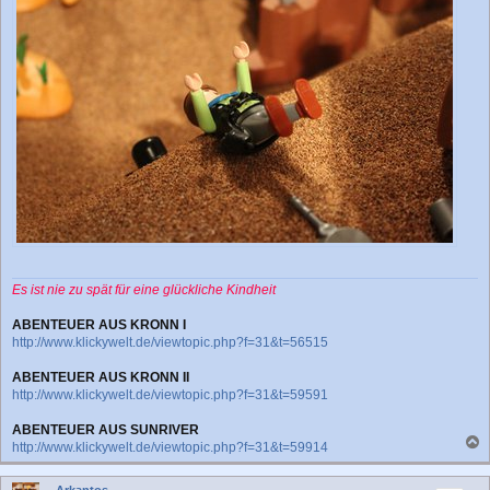
Es ist nie zu spät für eine glückliche Kindheit
ABENTEUER AUS KRONN I
http://www.klickywelt.de/viewtopic.php?f=31&t=56515
ABENTEUER AUS KRONN II
http://www.klickywelt.de/viewtopic.php?f=31&t=59591
ABENTEUER AUS SUNRIVER
http://www.klickywelt.de/viewtopic.php?f=31&t=59914
a
c