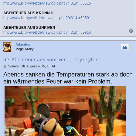
http://www.klickywelt.de/viewtopic.php?f=31&t=56515
ABENTEUER AUS KRONN II
http://www.klickywelt.de/viewtopic.php?f=31&t=59591
ABENTEUER AUS SUNRIVER
http://www.klickywelt.de/viewtopic.php?f=31&t=59914
a
c
Arkantos
h
Mega-Klicky
o
b
Re: Abenteuer aus Sunriver – Tony Cryton
e
n
B
Sonntag 16. August 2015, 18:14
e
Abends sanken die Temperaturen stark ab doch
i
t
ein wärmendes Feuer war kein Problem.
r
a
g