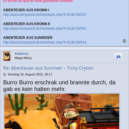
Es ist nie zu spät für eine glückliche Kindheit
ABENTEUER AUS KRONN I
http://www.klickywelt.de/viewtopic.php?f=31&t=56515
ABENTEUER AUS KRONN II
http://www.klickywelt.de/viewtopic.php?f=31&t=59591
ABENTEUER AUS SUNRIVER
http://www.klickywelt.de/viewtopic.php?f=31&t=59914
a
c
Arkantos
h
Mega-Klicky
o
b
Re: Abenteuer aus Sunriver – Tony Cryton
e
n
B
Sonntag 16. August 2015, 18:17
e
Burro Burro erschrak und brannte durch, da
i
t
gab es kein halten mehr.
r
a
g