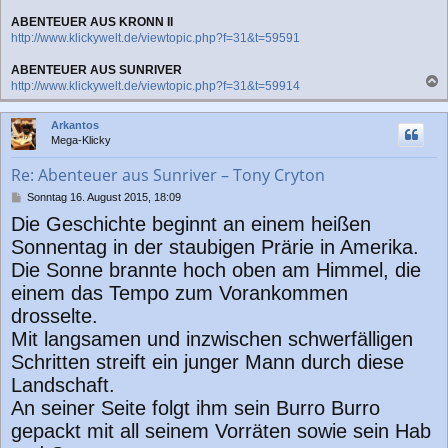
ABENTEUER AUS KRONN II
http://www.klickywelt.de/viewtopic.php?f=31&t=59591
ABENTEUER AUS SUNRIVER
http://www.klickywelt.de/viewtopic.php?f=31&t=59914
a
c
Arkantos
h
Mega-Klicky
o
b
Re: Abenteuer aus Sunriver – Tony Cryton
e
n
B
Sonntag 16. August 2015, 18:09
e
Die Geschichte beginnt an einem heißen
i
t
Sonnentag in der staubigen Prärie in Amerika.
r
Die Sonne brannte hoch oben am Himmel, die
a
g
einem das Tempo zum Vorankommen
drosselte.
Mit langsamen und inzwischen schwerfälligen
Schritten streift ein junger Mann durch diese
Landschaft.
An seiner Seite folgt ihm sein Burro Burro
gepackt mit all seinem Vorräten sowie sein Hab