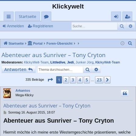
Klickywelt
Startseite
Such
E
ch
or
n
eg
Anmelden
Registrieren
ne
en
m
ist
S
Startseite
Portal
Foren-Übersicht
llz
el
rie
u
Abenteuer aus Sunriver – Tony Cryton
ug
de
re
c
Moderatoren:
KlickyWelt-Team
,
Littledive
,
Jedi
,
Junker Jörg
,
KlickyWelt-Team
rif
n
n
h
Suche
Erweiterte Suche
Antworten
e
f
Seite
1
von
23
2
3
4
5
23
1
Nächste
335 Beiträge
…
Arkantos
Mega-Klicky
Abenteuer aus Sunriver – Tony Cryton
B
Sonntag 16. August 2015, 18:07
e
Abenteuer aus Sunriver – Tony Cryton
i
t
r
Hiermit möchte ich meine erste Westerngeschichte präsentieren, welche
a