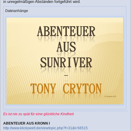
in unregelmäßigen Abständen fortgeführt wird.
g
Dateianhänge
Es ist nie zu spät für eine glückliche Kindheit
ABENTEUER AUS KRONN I
http://www.klickywelt.de/viewtopic.php?f=31&t=56515