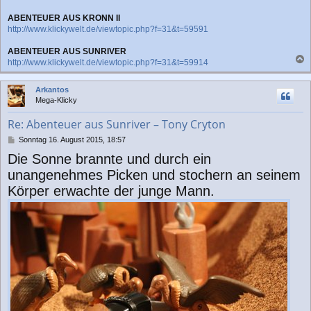
ABENTEUER AUS KRONN II
http://www.klickywelt.de/viewtopic.php?f=31&t=59591
ABENTEUER AUS SUNRIVER
http://www.klickywelt.de/viewtopic.php?f=31&t=59914
a
c
Arkantos
h
Mega-Klicky
o
b
Re: Abenteuer aus Sunriver – Tony Cryton
e
n
B
Sonntag 16. August 2015, 18:57
e
Die Sonne brannte und durch ein
i
t
unangenehmes Picken und stochern an seinem
r
Körper erwachte der junge Mann.
a
g