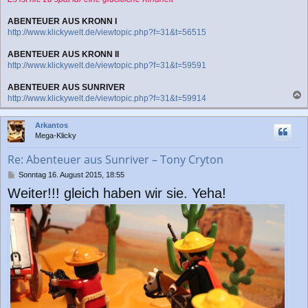
ABENTEUER AUS KRONN I
http://www.klickywelt.de/viewtopic.php?f=31&t=56515
ABENTEUER AUS KRONN II
http://www.klickywelt.de/viewtopic.php?f=31&t=59591
ABENTEUER AUS SUNRIVER
http://www.klickywelt.de/viewtopic.php?f=31&t=59914
a
c
Arkantos
h
Mega-Klicky
o
b
Re: Abenteuer aus Sunriver – Tony Cryton
e
n
B
Sonntag 16. August 2015, 18:55
e
Weiter!!! gleich haben wir sie. Yeha!
i
t
r
a
g