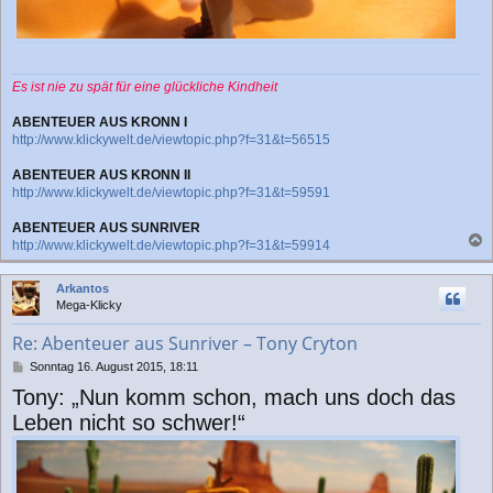
Es ist nie zu spät für eine glückliche Kindheit
ABENTEUER AUS KRONN I
http://www.klickywelt.de/viewtopic.php?f=31&t=56515
ABENTEUER AUS KRONN II
http://www.klickywelt.de/viewtopic.php?f=31&t=59591
ABENTEUER AUS SUNRIVER
http://www.klickywelt.de/viewtopic.php?f=31&t=59914
a
c
Arkantos
h
Mega-Klicky
o
b
Re: Abenteuer aus Sunriver – Tony Cryton
e
n
B
Sonntag 16. August 2015, 18:11
e
Tony: „Nun komm schon, mach uns doch das
i
t
Leben nicht so schwer!“
r
a
g