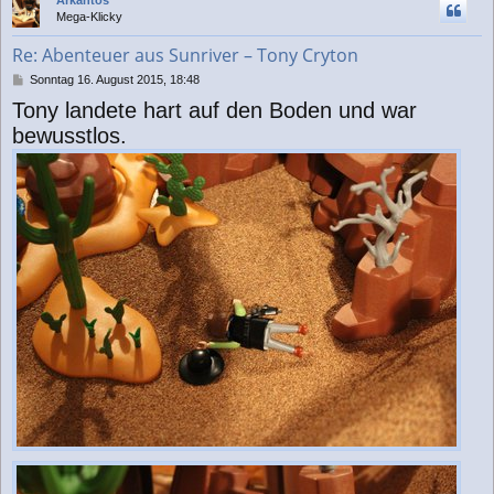
Arkantos
h
Mega-Klicky
o
b
Re: Abenteuer aus Sunriver – Tony Cryton
e
n
B
Sonntag 16. August 2015, 18:48
e
Tony landete hart auf den Boden und war
i
t
bewusstlos.
r
a
g