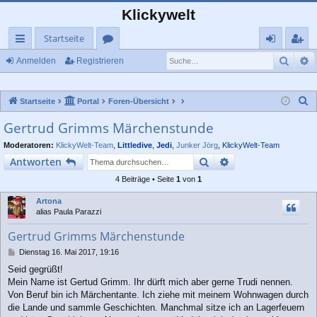
Klickywelt
Startseite
Such
E
ch
or
n
eg
Anmelden
Registrieren
ne
en
m
ist
S
Startseite
Portal
Foren-Übersicht
llz
el
rie
u
Gertrud Grimms Märchenstunde
ug
de
re
c
Moderatoren:
KlickyWelt-Team
,
Littledive
,
Jedi
,
Junker Jörg
,
KlickyWelt-Team
rif
n
n
h
Suche
Erweiterte Suche
Antworten
e
f
4 Beiträge • Seite
1
von
1
Artona
alias Paula Parazzi
Gertrud Grimms Märchenstunde
B
Dienstag 16. Mai 2017, 19:16
e
Seid gegrüßt!
i
Mein Name ist Gertud Grimm. Ihr dürft mich aber gerne Trudi nennen.
t
r
Von Beruf bin ich Märchentante. Ich ziehe mit meinem Wohnwagen durch
a
die Lande und sammle Geschichten. Manchmal sitze ich an Lagerfeuern
g