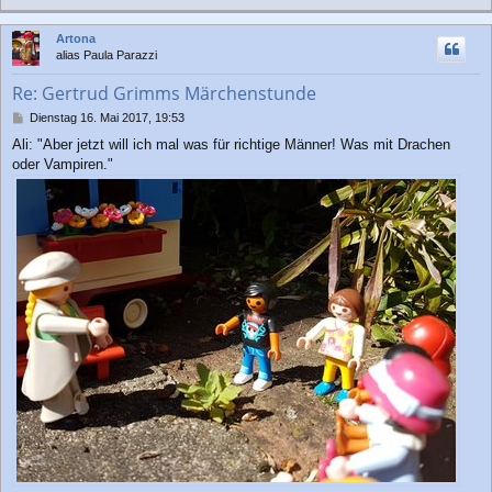
a
c
Artona
h
alias Paula Parazzi
o
b
Re: Gertrud Grimms Märchenstunde
e
n
B
Dienstag 16. Mai 2017, 19:53
e
Ali: "Aber jetzt will ich mal was für richtige Männer! Was mit Drachen
i
oder Vampiren."
t
r
a
g