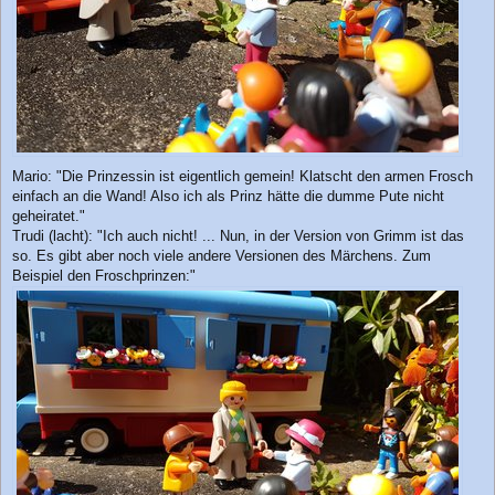
Mario: "Die Prinzessin ist eigentlich gemein! Klatscht den armen Frosch
einfach an die Wand! Also ich als Prinz hätte die dumme Pute nicht
geheiratet."
Trudi (lacht): "Ich auch nicht! ... Nun, in der Version von Grimm ist das
so. Es gibt aber noch viele andere Versionen des Märchens. Zum
Beispiel den Froschprinzen:"