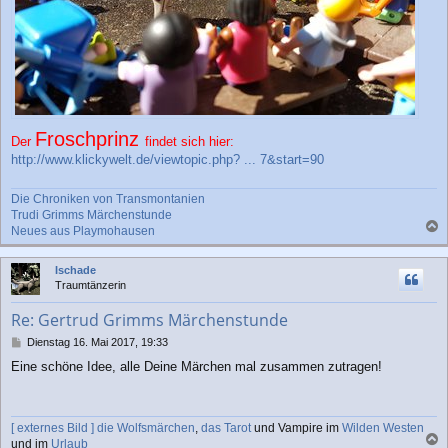
Froschprinz
Der
findet sich hier:
http://www.klickywelt.de/viewtopic.php? ... 7&start=90
Die Chroniken von Transmontanien
Trudi Grimms Märchenstunde
Neues aus Playmohausen
a
c
Ischade
h
Traumtänzerin
o
b
Re: Gertrud Grimms Märchenstunde
e
n
B
Dienstag 16. Mai 2017, 19:33
e
Eine schöne Idee, alle Deine Märchen mal zusammen zutragen!
i
t
r
a
[ externes Bild ]
die Wolfsmärchen
,
das Tarot
und Vampire im
Wilden Westen
g
und im
Urlaub