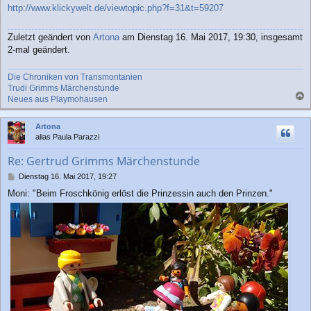
http://www.klickywelt.de/viewtopic.php?f=31&t=59207
Zuletzt geändert von
Artona
am Dienstag 16. Mai 2017, 19:30, insgesamt
2-mal geändert.
Die Chroniken von Transmontanien
Trudi Grimms Märchenstunde
Neues aus Playmohausen
a
c
Artona
h
alias Paula Parazzi
o
b
Re: Gertrud Grimms Märchenstunde
e
n
B
Dienstag 16. Mai 2017, 19:27
e
Moni: "Beim Froschkönig erlöst die Prinzessin auch den Prinzen."
i
t
r
a
g