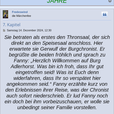
JAHRE
a
c
Fredeswind
h
die Märchenfee
o
b
7. Kapitel
e
n
B
Samstag 14. Dezember 2024, 12:30
e
Sie betraten als erstes den Thronsaal, der sich
i
t
direkt an den Speisesaal anschloss. Hier
r
erwartete sie Gerwulf der Burgchronist. Er
a
g
begrüßte die beiden fröhlich und sprach zu
Fanny: „Herzlich Willkommen auf Burg
Adlerhorst. Was bin ich froh, dass Ihr gut
eingetroffen seid! Was ist Euch denn
widerfahren, dass Ihr so verspätet hier
angekommen seid.“ Fanny erzählte kurz von
den Erlebnissen ihrer Reise, was der Chronist
auch sofort niederschrieb. Er lud Fanny noch
ein doch bei ihm vorbeizuschauen, er wolle sie
unbedingt seiner Familie vorstellen.