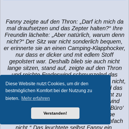
Fanny zeigte auf den Thron: „Darf ich mich da
mal draufsetzen und das Zepter halten?“ Ihre
Freundin lächelte: „Aber natürlich, warum denn
nicht?“ Der Sitz war nicht sonderlich bequem,
er erinnerte sie an einen Camping-Klapphocker,
nur dass er dicker und mit edlem Stoff
gepolstert war. Deshalb blieb sie auch nicht
lange sitzen, stand auf, zeigte auf den Thron
und reichte Fredeswind schmunzelnd das
Zepter: „Naja, besonders bequem ist er ja nicht,
Diese Website nutzt Cookies, um dir den
aber es ist wohl Gewöhnungssache. Und das
bestmöglichen Komfort bei der Nutzung zu
Szepter, so schön es auch ist, passt nicht zu
bieten.
Mehr erfahren
mir, zu dir dafür umso besser.“ Fredeswind
lachte: „Schließlich ist das hier nur mein ‚Büro‘
Verstanden!
und nicht das Wohnzimmer, und solche
Polstermöbel wie bei euch gibt es hier einfach
nicht.“ Das leuchtete selbst Fanny ein.