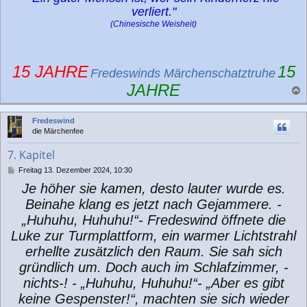
verliert."
(Chinesische Weisheit)
15 JAHRE
15
Fredeswinds Märchenschatztruhe
JAHRE
a
c
Fredeswind
h
die Märchenfee
o
b
7. Kapitel
e
n
B
Freitag 13. Dezember 2024, 10:30
e
Je höher sie kamen, desto lauter wurde es.
i
t
Beinahe klang es jetzt nach Gejammere. -
r
„Huhuhu, Huhuhu!“- Fredeswind öffnete die
a
g
Luke zur Turmplattform, ein warmer Lichtstrahl
erhellte zusätzlich den Raum. Sie sah sich
gründlich um. Doch auch im Schlafzimmer, -
nichts-! - „Huhuhu, Huhuhu!“- „Aber es gibt
keine Gespenster!“, machten sie sich wieder