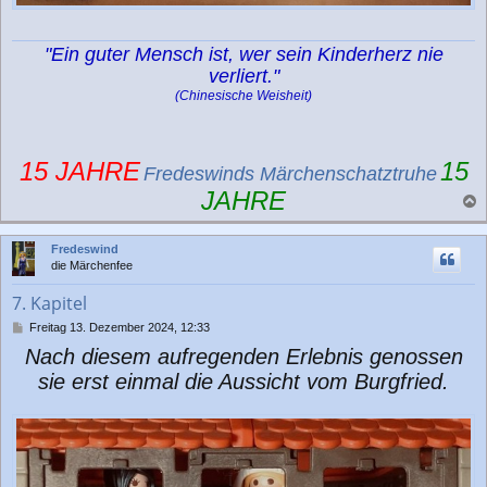
"Ein guter Mensch ist, wer sein Kinderherz nie
verliert."
(Chinesische Weisheit)
15 JAHRE
15
Fredeswinds Märchenschatztruhe
JAHRE
a
c
Fredeswind
h
die Märchenfee
o
b
7. Kapitel
e
n
B
Freitag 13. Dezember 2024, 12:33
e
Nach diesem aufregenden Erlebnis genossen
i
t
sie erst einmal die Aussicht vom Burgfried.
r
a
g