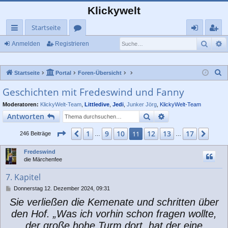
Klickywelt
Startseite
Such
E
ch
or
n
eg
Anmelden
Registrieren
ne
en
m
ist
S
Startseite
Portal
Foren-Übersicht
llz
el
rie
u
Geschichten mit Fredeswind und Fanny
ug
de
re
c
Moderatoren:
KlickyWelt-Team
,
Littledive
,
Jedi
,
Junker Jörg
,
KlickyWelt-Team
rif
n
n
h
Suche
Erweiterte Suche
Antworten
e
f
Seite
11
von
17
1
9
10
12
13
17
Vorherige
11
Näch
246 Beiträge
…
…
Fredeswind
die Märchenfee
7. Kapitel
B
Donnerstag 12. Dezember 2024, 09:31
e
Sie verließen die Kemenate und schritten über
i
t
den Hof. „Was ich vorhin schon fragen wollte,
r
der große hohe Turm dort, hat der eine
a