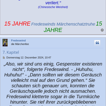
verliert."
(Chinesische Weisheit)
15 JAHRE
15
Fredeswinds Märchenschatztruhe
JAHRE
a
c
Fredeswind
h
die Märchenfee
o
b
7. Kapitel
e
n
B
Donnerstag 12. Dezember 2024, 10:47
e
„Also, wir sind uns einig, Gespenster existieren
i
t
nicht“, folgerte Fredeswind. - „Huhuhu,
r
Huhuhu!“ - „Dann sollten wir diesem Geräusch
a
g
vielleicht mal auf den Grund gehen.“ Sie
schauten sich genauer um, konnten die
Geräuschquelle jedoch nicht ausmachen.
Fredeswind kletterte sogar in die Turmküche
hinunter. Sie rief ihrer zurückgebliebenen