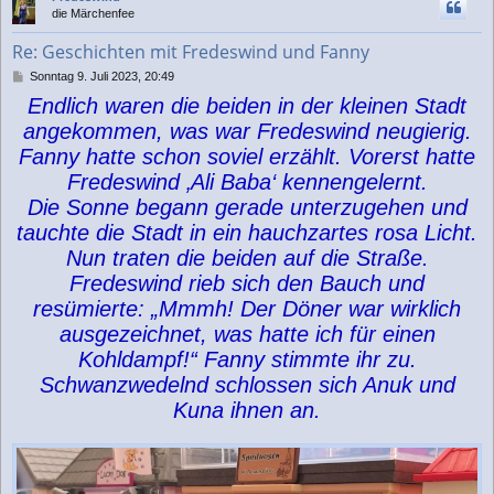
h
die Märchenfee
o
b
Re: Geschichten mit Fredeswind und Fanny
e
n
B
Sonntag 9. Juli 2023, 20:49
e
Endlich waren die beiden in der kleinen Stadt
i
t
angekommen, was war Fredeswind neugierig.
r
Fanny hatte schon soviel erzählt. Vorerst hatte
a
g
Fredeswind ‚Ali Baba‘ kennengelernt.
Die Sonne begann gerade unterzugehen und
tauchte die Stadt in ein hauchzartes rosa Licht.
Nun traten die beiden auf die Straße.
Fredeswind rieb sich den Bauch und
resümierte: „Mmmh! Der Döner war wirklich
ausgezeichnet, was hatte ich für einen
Kohldampf!“ Fanny stimmte ihr zu.
Schwanzwedelnd schlossen sich Anuk und
Kuna ihnen an.