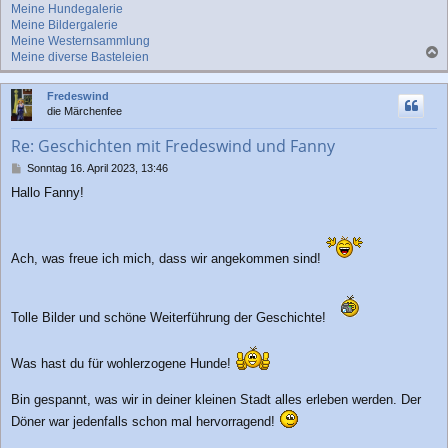
Meine Hundegalerie
Meine Bildergalerie
Meine Westernsammlung
Meine diverse Basteleien
a
c
Fredeswind
h
die Märchenfee
o
b
Re: Geschichten mit Fredeswind und Fanny
e
n
B
Sonntag 16. April 2023, 13:46
e
Hallo Fanny!
i
t
r
a
g
Ach, was freue ich mich, dass wir angekommen sind!
Tolle Bilder und schöne Weiterführung der Geschichte!
Was hast du für wohlerzogene Hunde!
Bin gespannt, was wir in deiner kleinen Stadt alles erleben werden. Der
Döner war jedenfalls schon mal hervorragend!