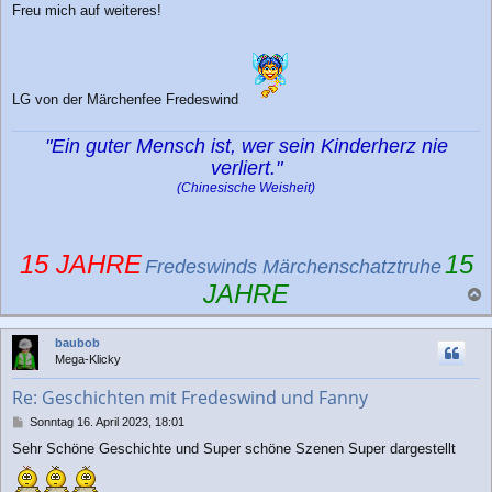
Freu mich auf weiteres!
LG von der Märchenfee Fredeswind
"Ein guter Mensch ist, wer sein Kinderherz nie
verliert."
(Chinesische Weisheit)
15 JAHRE
15
Fredeswinds Märchenschatztruhe
JAHRE
a
c
baubob
h
Mega-Klicky
o
b
Re: Geschichten mit Fredeswind und Fanny
e
n
B
Sonntag 16. April 2023, 18:01
e
Sehr Schöne Geschichte und Super schöne Szenen Super dargestellt
i
t
r