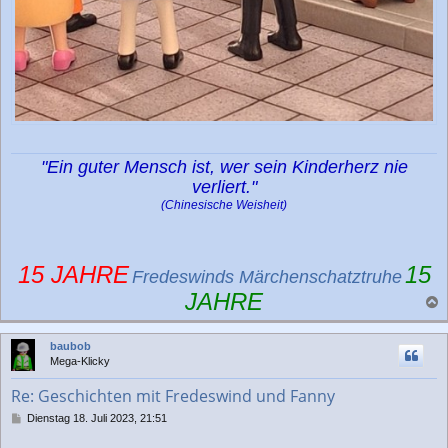
"Ein guter Mensch ist, wer sein Kinderherz nie
verliert."
(Chinesische Weisheit)
15 JAHRE
15
Fredeswinds Märchenschatztruhe
JAHRE
a
c
baubob
h
Mega-Klicky
o
b
Re: Geschichten mit Fredeswind und Fanny
e
n
B
Dienstag 18. Juli 2023, 21:51
e
i