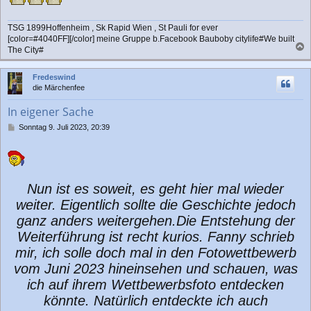
a
g
TSG 1899Hoffenheim , Sk Rapid Wien , St Pauli for ever
[color=#4040FF][/color] meine Gruppe b.Facebook Bauboby citylife#We built
The City#
a
c
Fredeswind
h
die Märchenfee
o
b
In eigener Sache
e
n
B
Sonntag 9. Juli 2023, 20:39
e
i
t
r
a
Nun ist es soweit, es geht hier mal wieder
g
weiter. Eigentlich sollte die Geschichte jedoch
ganz anders weitergehen.Die Entstehung der
Weiterführung ist recht kurios. Fanny schrieb
mir, ich solle doch mal in den Fotowettbewerb
vom Juni 2023 hineinsehen und schauen, was
ich auf ihrem Wettbewerbsfoto entdecken
könnte. Natürlich entdeckte ich auch