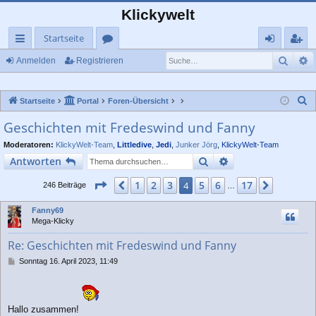
Klickywelt
Startseite
Such
E
ch
or
n
eg
Anmelden
Registrieren
ne
en
m
ist
S
Startseite
Portal
Foren-Übersicht
llz
el
rie
u
Geschichten mit Fredeswind und Fanny
ug
de
re
c
Moderatoren:
KlickyWelt-Team
,
Littledive
,
Jedi
,
Junker Jörg
,
KlickyWelt-Team
rif
n
n
h
Suche
Erweiterte Suche
Antworten
e
f
Seite
4
von
17
1
2
3
5
6
17
Vorherige
4
Nächste
246 Beiträge
…
Fanny69
Mega-Klicky
Re: Geschichten mit Fredeswind und Fanny
B
Sonntag 16. April 2023, 11:49
e
i
t
r
Hallo zusammen!
a