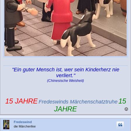
"Ein guter Mensch ist, wer sein Kinderherz nie
verliert."
(Chinesische Weisheit)
15 JAHRE
15
Fredeswinds Märchenschatztruhe
JAHRE
a
c
Fredeswind
h
die Märchenfee
o