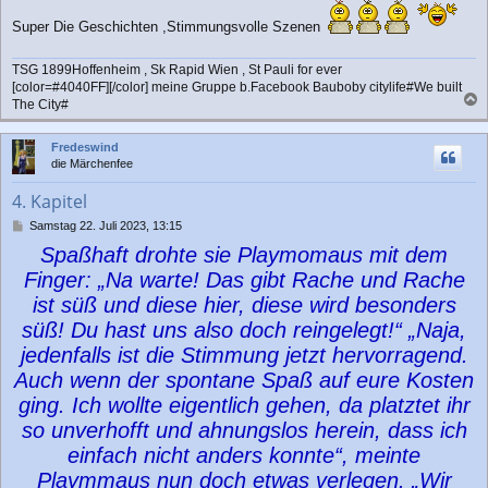
t
Super Die Geschichten ,Stimmungsvolle Szenen
r
a
g
TSG 1899Hoffenheim , Sk Rapid Wien , St Pauli for ever
[color=#4040FF][/color] meine Gruppe b.Facebook Bauboby citylife#We built
The City#
a
c
Fredeswind
h
die Märchenfee
o
b
4. Kapitel
e
n
B
Samstag 22. Juli 2023, 13:15
e
Spaßhaft drohte sie Playmomaus mit dem
i
t
Finger: „Na warte! Das gibt Rache und Rache
r
ist süß und diese hier, diese wird besonders
a
g
süß! Du hast uns also doch reingelegt!“ „Naja,
jedenfalls ist die Stimmung jetzt hervorragend.
Auch wenn der spontane Spaß auf eure Kosten
ging. Ich wollte eigentlich gehen, da platztet ihr
so unverhofft und ahnungslos herein, dass ich
einfach nicht anders konnte“, meinte
Playmmaus nun doch etwas verlegen. „Wir