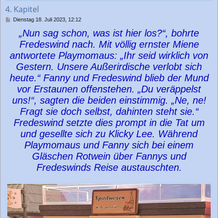
b
4. Kapitel
e
n
B
Dienstag 18. Juli 2023, 12:12
e
„Nun sag schon, was ist hier los?“, bohrte
i
t
Fredeswind nach. Mit völlig ernster Miene
r
antwortete Playmomaus: „Ihr seid wirklich von
a
g
Gestern. Unsere Außerirdische verlobt sich
heute.“ Fanny und Fredeswind blieb der Mund
vor Erstaunen offenstehen. „Du veräppelst
uns!“, sagten die beiden einstimmig. „Ne, ne!
Fragt sie doch selbst, dahinten steht sie.“
Fredeswind setzte dies prompt in die Tat um
und gesellte sich zu Klicky Lee. Während
Playmomaus und Fanny sich bei einem
Gläschen Rotwein über Fannys und
Fredeswinds Reise austauschten.