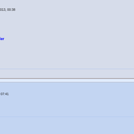
013, 00:38
der
 07:41