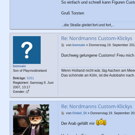
So einfach und schnell kann Figuren Cust
Gruß Torsten
...die Straße gleitet fort und fort,...
Re: Nordmanns Custom-Klickys
B
von
bennain
»
Donnerstag 19. September 201
e
i
Durchweg gelungene Customs! Freu mich
t
r
bennain
a
Wenn Holland nicht wär, läg Aachen am Meer
Son of Playmodixieland
g
Das schönste an Köln, ist die Autobahn nac
Beiträge:
6261
Registriert:
Samstag 9. Juni
2007, 13:17
Gender:
Re: Nordmanns Custom-Klickys
B
von
Onkel_Di
»
Donnerstag 19. September 20
e
i
Der Arab gefällt mir
t
r