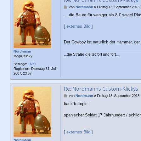
Re: Nordmanns Custom-Klickys
B
von
Nordmann
»
Freitag 13. September 2013,
e
....die Beute für weniger als 8 € soviel Plas
i
t
r
[ externes Bild ]
a
g
Der Cowboy ist natürlich der Hammer, der
Nordmann
...die Straße gleitet fort und fort,...
Mega-Klicky
Beiträge:
1690
Registriert:
Dienstag 31. Juli
2007, 23:57
Re: Nordmanns Custom-Klickys
B
von
Nordmann
»
Freitag 13. September 2013,
e
back to topic:
i
t
r
spanischer Soldat 17 Jahrhundert / schlich
a
g
[ externes Bild ]
Nordmann