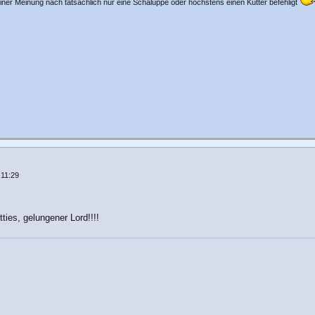
iner Meinung nach tatsächlich nur eine Schaluppe oder höchstens einen Kutter befehligt
 11:29
tties, gelungener Lord!!!!