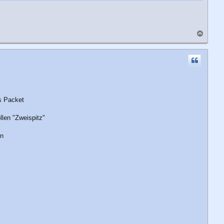
N
a
c
h
o
b
e
n
es Packet
len "Zweispitz"
en