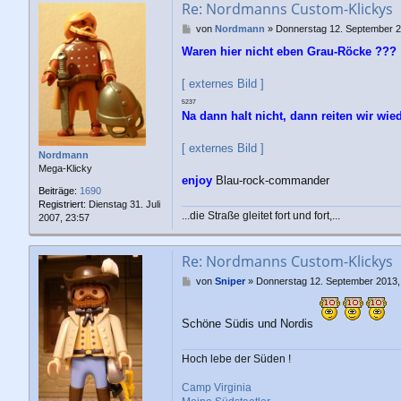
Re: Nordmanns Custom-Klickys
B
von
Nordmann
»
Donnerstag 12. September 2
e
Waren hier nicht eben Grau-Röcke ???
i
t
r
[ externes Bild ]
a
5237
g
Na dann halt nicht, dann reiten wir wie
[ externes Bild ]
Nordmann
Mega-Klicky
enjoy
Blau-rock-commander
Beiträge:
1690
Registriert:
Dienstag 31. Juli
...die Straße gleitet fort und fort,...
2007, 23:57
Re: Nordmanns Custom-Klickys
B
von
Sniper
»
Donnerstag 12. September 2013,
e
i
t
Schöne Südis und Nordis
r
a
Hoch lebe der Süden !
g
Camp Virginia