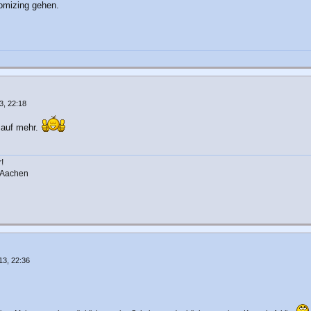
omizing gehen.
3, 22:18
 auf mehr.
!
h Aachen
13, 22:36