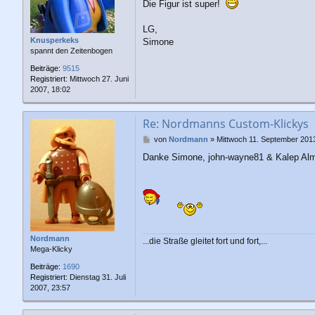
a
Die Figur ist super!
g
LG,
Knusperkeks
Simone
spannt den Zeitenbogen
Beiträge:
9515
Registriert:
Mittwoch 27. Juni
2007, 18:02
Re: Nordmanns Custom-Klickys
B
von
Nordmann
»
Mittwoch 11. September 2013
e
Danke Simone, john-wayne81 & Kalep Al
i
t
r
a
g
Nordmann
...die Straße gleitet fort und fort,...
Mega-Klicky
Beiträge:
1690
Registriert:
Dienstag 31. Juli
2007, 23:57