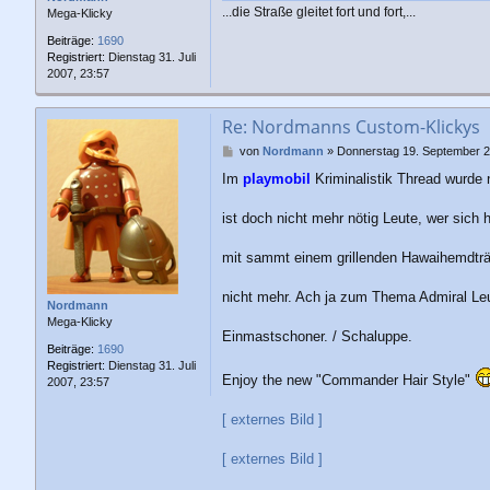
...die Straße gleitet fort und fort,...
Mega-Klicky
Beiträge:
1690
Registriert:
Dienstag 31. Juli
2007, 23:57
Re: Nordmanns Custom-Klickys
B
von
Nordmann
»
Donnerstag 19. September 2
e
Im
playmobil
Kriminalistik Thread wurde
i
t
r
ist doch nicht mehr nötig Leute, wer sich
a
g
mit sammt einem grillenden Hawaihemdträ
nicht mehr. Ach ja zum Thema Admiral Leu
Nordmann
Mega-Klicky
Einmastschoner. / Schaluppe.
Beiträge:
1690
Registriert:
Dienstag 31. Juli
Enjoy the new "Commander Hair Style"
2007, 23:57
[ externes Bild ]
[ externes Bild ]