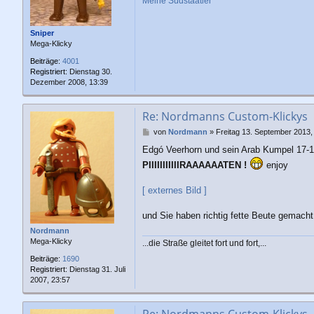
Meine Südstaatler
Sniper
Mega-Klicky
Beiträge:
4001
Registriert:
Dienstag 30.
Dezember 2008, 13:39
Re: Nordmanns Custom-Klickys
B
von
Nordmann
»
Freitag 13. September 2013,
e
Edgó Veerhorn und sein Arab Kumpel 17-1
i
t
PIIIIIIIIIIIRAAAAAATEN !
enjoy
r
a
[ externes Bild ]
g
und Sie haben richtig fette Beute gemacht.
Nordmann
Mega-Klicky
...die Straße gleitet fort und fort,...
Beiträge:
1690
Registriert:
Dienstag 31. Juli
2007, 23:57