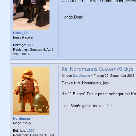
a
Und zu der Frisur vom Commander
(der me
g
Horido Domi
Onkel_Di
freies Radikal
Beiträge:
3000
Registriert:
Sonntag 4. April
2010, 00:02
Re: Nordmanns Custom-Klickys
B
von
Nordmann
»
Freitag 20. September 2013,
e
Danke fürs Honorieren, jap-
i
t
r
die "J.Bieber" Frisur passt sehr gut mit Ko
a
g
...die Straße gleitet fort und fort,...
Nordmann
Mega-Klicky
Beiträge:
1690
Registriert:
Dienstag 31. Juli