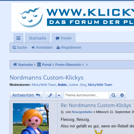
Startseite
Foren
ch
Suche
Anmelden
Registrieren
ne
Startseite
Portal
Foren-Übersicht
llz
ug
Nordmanns Custom-Klickys
rif
Moderatoren:
KlickyWelt-Team
,
Askin
,
Junker Jörg
,
KlickyWelt-Team
f
Suche
Erwe
Antworten
Re: Nordmanns Custom-Klickys
B
von
Knusperkeks
»
Mittwoch 11. September 2
e
Fleissig, fleissig.
i
t
Also mir gefällt es gut, wenn ein Rebell d
r