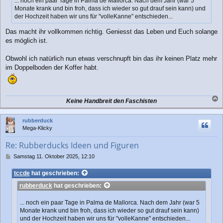
... noch ein paar Tage in Palma de Mallorca. Nach dem Jahr (war 5
a
Monate krank und bin froh, dass ich wieder so gut drauf sein kann) und
g
der Hochzeit haben wir uns für "volleKanne" entschieden...
Das macht ihr vollkommen richtig. Geniesst das Leben und Euch solange
es möglich ist.
Obwohl ich natürlich nun etwas verschnupft bin das ihr keinen Platz mehr
im Doppelboden der Koffer habt.
Keine Handbreit den Faschisten
a
c
rubberduck
h
Mega-Klicky
o
b
Re: Rubberducks Ideen und Figuren
e
n
B
Samstag 11. Oktober 2025, 12:10
e
i
tccde
hat geschrieben:
t
rubberduck
hat geschrieben:
r
a
g
... noch ein paar Tage in Palma de Mallorca. Nach dem Jahr (war 5
Monate krank und bin froh, dass ich wieder so gut drauf sein kann)
und der Hochzeit haben wir uns für "volleKanne" entschieden...