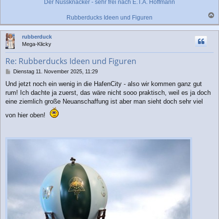
Der Nussknacker - sehr frei nach E.T.A. Hoffmann
Rubberducks Ideen und Figuren
a
c
rubberduck
h
Mega-Klicky
o
b
Re: Rubberducks Ideen und Figuren
e
n
B
Dienstag 11. November 2025, 11:29
e
Und jetzt noch ein wenig in die HafenCity - also wir kommen ganz gut
i
rum! Ich dachte ja zuerst, das wäre nicht sooo praktisch, weil es ja doch
t
r
eine ziemlich große Neuanschaffung ist aber man sieht doch sehr viel
a
von hier oben!
g