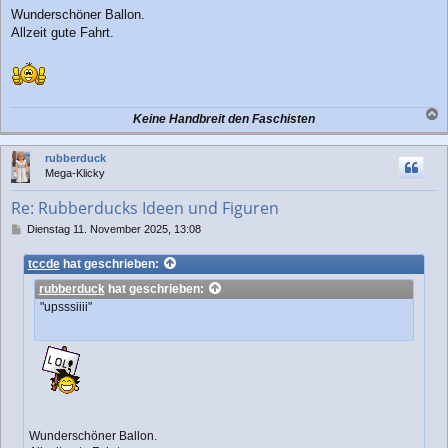
Wunderschöner Ballon.
Allzeit gute Fahrt.
Keine Handbreit den Faschisten
a
c
rubberduck
h
Mega-Klicky
o
b
Re: Rubberducks Ideen und Figuren
e
n
B
Dienstag 11. November 2025, 13:08
e
i
tccde
hat geschrieben:
t
rubberduck
hat geschrieben:
r
a
"upsssiiii"
g
Wunderschöner Ballon.