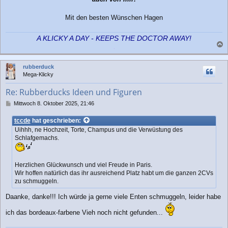
a
g
Mit den besten Wünschen Hagen
A KLICKY A DAY - KEEPS THE DOCTOR AWAY!
a
c
rubberduck
h
Mega-Klicky
o
b
Re: Rubberducks Ideen und Figuren
e
n
B
Mittwoch 8. Oktober 2025, 21:46
e
i
tccde
hat geschrieben:
t
Uihhh, ne Hochzeit, Torte, Champus und die Verwüstung des
r
Schlafgemachs.
a
g
Herzlichen Glückwunsch und viel Freude in Paris.
Wir hoffen natürlich das ihr ausreichend Platz habt um die ganzen 2CVs
zu schmuggeln.
Daanke, danke!!! Ich würde ja gerne viele Enten schmuggeln, leider habe
ich das bordeaux-farbene Vieh noch nicht gefunden...