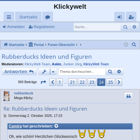
Klickywelt
Startseite
Such
E
ch
or
n
eg
Anmelden
Registrieren
ne
en
m
ist
S
Startseite
Portal
Foren-Übersicht
llz
el
rie
u
Rubberducks Ideen und Figuren
ug
de
re
c
Moderatoren:
KlickyWelt-Team
,
Askin
,
Junker Jörg
,
KlickyWelt-Team
rif
n
n
h
Suche
Erweiter
Antworten
e
f
Seite
24
von
25
1
21
22
23
25
Vorherige
24
Nächst
369 Beiträge
…
rubberduck
Mega-Klicky
Re: Rubberducks Ideen und Figuren
B
Donnerstag 2. Oktober 2025, 17:23
e
i
Camira
hat geschrieben:
t
r
Oh, wie schön! Herzlichen Glückwunsch
a