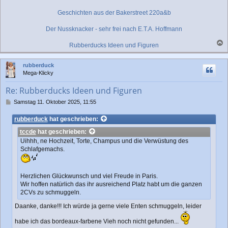
Geschichten aus der Bakerstreet 220a&b
Der Nussknacker - sehr frei nach E.T.A. Hoffmann
Rubberducks Ideen und Figuren
a
c
rubberduck
h
Mega-Klicky
o
b
Re: Rubberducks Ideen und Figuren
e
n
B
Samstag 11. Oktober 2025, 11:55
e
i
rubberduck
hat geschrieben:
t
tccde
hat geschrieben:
r
a
Uihhh, ne Hochzeit, Torte, Champus und die Verwüstung des
g
Schlafgemachs.
Herzlichen Glückwunsch und viel Freude in Paris.
Wir hoffen natürlich das ihr ausreichend Platz habt um die ganzen
2CVs zu schmuggeln.
Daanke, danke!!! Ich würde ja gerne viele Enten schmuggeln, leider
habe ich das bordeaux-farbene Vieh noch nicht gefunden...