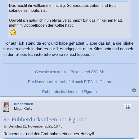
Das macht ihr vollkommen richtig. Geniesst das Leben und Euch
solange es möglich ist.
Obwohl ich natürlich nun etwas verschnupft bin das ihr keinen Platz
mehr im Doppelboden der Koffer habt.
Hör auf, ich stand da echt und habe gehadert... aber das ist ja die Idiotie:
vor dem check-in darf es nur 1 Handgepäck mit x-Kilos sein und danach
in den Shops kannste tütenweise reinschleppen....
Geschichten aus der Bakerstreet 220a&b
Der Nussknacker - sehr frei nach E.T.A. Hoffmann
Rubberducks Ideen und Figuren
a
c
rubberduck
h
Mega-Klicky
o
b
Re: Rubberducks Ideen und Figuren
e
n
B
Dienstag 11. November 2025, 10:43
e
Rubberduck und der Graf haben ein neues Hobby!!!
i