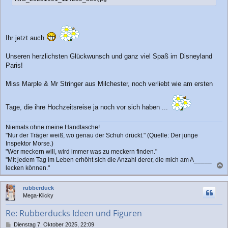
Ihr jetzt auch
Unseren herzlichsten Glückwunsch und ganz viel Spaß im Disneyland
Paris!
Miss Marple & Mr Stringer aus Milchester, noch verliebt wie am ersten
Tage, die ihre Hochzeitsreise ja noch vor sich haben ...
Niemals ohne meine Handtasche!
"Nur der Träger weiß, wo genau der Schuh drückt." (Quelle: Der junge
Inspektor Morse.)
"Wer meckern will, wird immer was zu meckern finden."
"Mit jedem Tag im Leben erhöht sich die Anzahl derer, die mich am A_____
lecken können."
a
c
rubberduck
h
Mega-Klicky
o
b
Re: Rubberducks Ideen und Figuren
e
n
B
Dienstag 7. Oktober 2025, 22:09