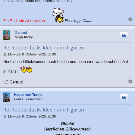
Ein Denkmal schuf ich, dauerhafter als Erz.
Ein Fisch sie zu knechten...
Fischkopp Claas
a
c
Gertrud
h
Mega-Klicky
o
b
Re: Rubberducks Ideen und Figuren
e
n
B
Mittwoch 8. Oktober 2025, 08:30
e
Herzlichen Glückwunsch euch beiden und noch eine wunderschöne Zeit
i
t
in Paris!
r
a
g
LG Gertrud
a
c
Hagen von Tronje
h
Graf zu Graufelsen
o
b
Re: Rubberducks Ideen und Figuren
e
n
B
Mittwoch 8. Oktober 2025, 20:38
e
Ohlala!
i
Herzlichen Glückwunsch
t
r
auch von mir!