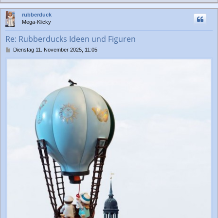
a
c
rubberduck
h
Mega-Klicky
o
b
Re: Rubberducks Ideen und Figuren
e
n
B
Dienstag 11. November 2025, 11:05
e
i
t
r
a
g