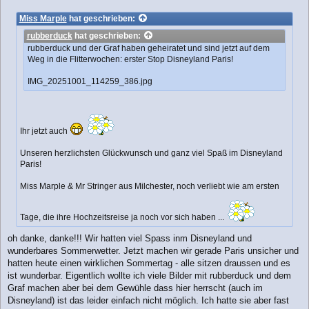
e
i
Miss Marple
hat geschrieben:
t
rubberduck
hat geschrieben:
r
a
rubberduck und der Graf haben geheiratet und sind jetzt auf dem
g
Weg in die Flitterwochen: erster Stop Disneyland Paris!
IMG_20251001_114259_386.jpg
Ihr jetzt auch
Unseren herzlichsten Glückwunsch und ganz viel Spaß im Disneyland
Paris!
Miss Marple & Mr Stringer aus Milchester, noch verliebt wie am ersten
Tage, die ihre Hochzeitsreise ja noch vor sich haben ...
oh danke, danke!!! Wir hatten viel Spass inm Disneyland und
wunderbares Sommerwetter. Jetzt machen wir gerade Paris unsicher und
hatten heute einen wirklichen Sommertag - alle sitzen draussen und es
ist wunderbar. Eigentlich wollte ich viele Bilder mit rubberduck und dem
Graf machen aber bei dem Gewühle dass hier herrscht (auch im
Disneyland) ist das leider einfach nicht möglich. Ich hatte sie aber fast