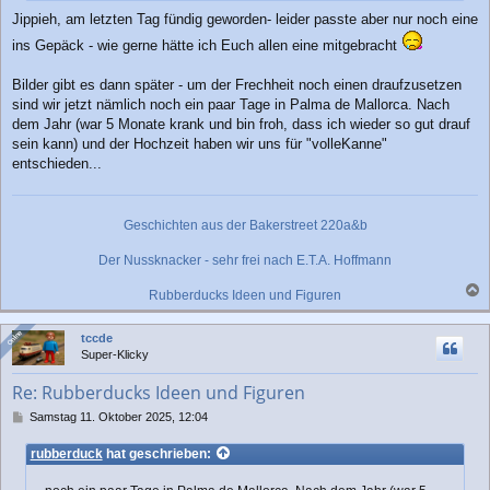
Jippieh, am letzten Tag fündig geworden- leider passte aber nur noch eine
ins Gepäck - wie gerne hätte ich Euch allen eine mitgebracht
Bilder gibt es dann später - um der Frechheit noch einen draufzusetzen
sind wir jetzt nämlich noch ein paar Tage in Palma de Mallorca. Nach
dem Jahr (war 5 Monate krank und bin froh, dass ich wieder so gut drauf
sein kann) und der Hochzeit haben wir uns für "volleKanne"
entschieden...
Geschichten aus der Bakerstreet 220a&b
Der Nussknacker - sehr frei nach E.T.A. Hoffmann
Rubberducks Ideen und Figuren
a
c
Online
Online
tccde
h
Super-Klicky
o
b
Re: Rubberducks Ideen und Figuren
e
n
B
Samstag 11. Oktober 2025, 12:04
e
i
rubberduck
hat geschrieben:
t
r