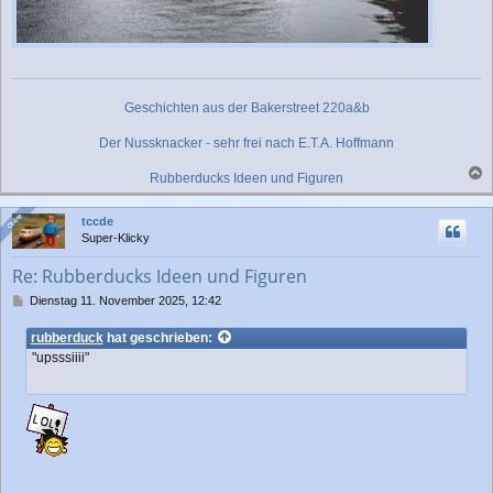
Geschichten aus der Bakerstreet 220a&b
Der Nussknacker - sehr frei nach E.T.A. Hoffmann
Rubberducks Ideen und Figuren
a
c
Online
Online
tccde
h
Super-Klicky
o
b
Re: Rubberducks Ideen und Figuren
e
n
B
Dienstag 11. November 2025, 12:42
e
i
rubberduck
hat geschrieben:
t
"upsssiiii"
r
a
g