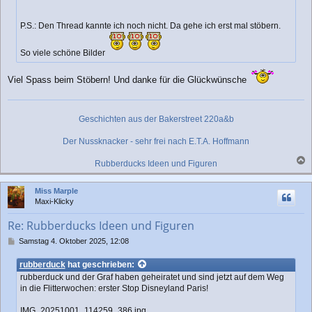
g
P.S.: Den Thread kannte ich noch nicht. Da gehe ich erst mal stöbern.
So viele schöne Bilder
Viel Spass beim Stöbern! Und danke für die Glückwünsche
Geschichten aus der Bakerstreet 220a&b
Der Nussknacker - sehr frei nach E.T.A. Hoffmann
Rubberducks Ideen und Figuren
a
c
Miss Marple
h
Maxi-Klicky
o
b
Re: Rubberducks Ideen und Figuren
e
n
B
Samstag 4. Oktober 2025, 12:08
e
i
rubberduck
hat geschrieben:
t
rubberduck und der Graf haben geheiratet und sind jetzt auf dem Weg
r
in die Flitterwochen: erster Stop Disneyland Paris!
a
g
IMG_20251001_114259_386.jpg