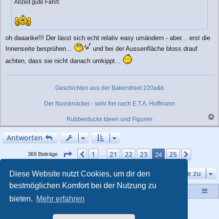
Allzeit gute Fahrt.
oh daaanke!!! Der lässt sich echt relativ easy umändern - aber... erst die
Innenseite besprühen...
und bei der Aussenfläche bloss drauf
achten, dass sie nicht danach umkippt...
Geschichten aus der Bakerstreet 220a&b
Der Nussknacker - sehr frei nach E.T.A. Hoffmann
Rubberducks Ideen und Figuren
a
c
Antworten
h
o
Seite
24
von
25
1
21
22
23
25
Vorherige
24
Nächst
369 Beiträge
…
b
e
n
Gehe zu
Diese Website nutzt Cookies, um dir den
bestmöglichen Komfort bei der Nutzung zu
Startseite
Portal
Foren-Übersicht
bieten.
Mehr erfahren
Powered by
phpBB
® Forum Software © phpBB Limited
Style von
Arty
- Aktualisieren phpBB 3.2 von MrGaby