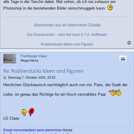
alle Tage in der Tasche dabei. Mal sehen, ob ich sie zuhause per
Photoshop in die bestehenden Bilder reinschmuggeln kann.
Geschichten aus der Bakerstreet 220a&b
Der Nussknacker - sehr frei nach E.T.A. Hoffmann
Rubberducks Ideen und Figuren
a
c
Fischkopp Claas
h
Mega-Klicky
o
b
Re: Rubberducks Ideen und Figuren
e
n
B
Dienstag 7. Oktober 2025, 22:53
e
Herzlichen Glückwunsch nachträglich auch von mir. Paris, die Stadt der
i
t
Liebe, ist genau das Richtige für ein frisch vermähltes Paar.
r
a
g
LG Claas
Exegi monumentum aere perennius
Horaz