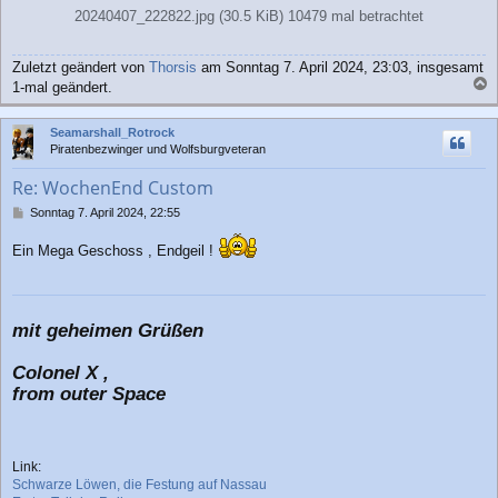
20240407_222822.jpg (30.5 KiB) 10479 mal betrachtet
Zuletzt geändert von
Thorsis
am Sonntag 7. April 2024, 23:03, insgesamt
1-mal geändert.
a
c
Seamarshall_Rotrock
h
Piratenbezwinger und Wolfsburgveteran
o
b
Re: WochenEnd Custom
e
n
B
Sonntag 7. April 2024, 22:55
e
i
Ein Mega Geschoss , Endgeil !
t
r
a
g
mit geheimen Grüßen
Colonel X ,
from outer Space
Link:
Schwarze Löwen, die Festung auf Nassau