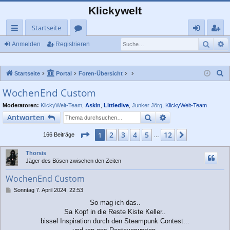
Klickywelt
Startseite
Such
E
ch
or
n
eg
Anmelden
Registrieren
ne
en
m
ist
S
Startseite
Portal
Foren-Übersicht
llz
el
rie
u
WochenEnd Custom
ug
de
re
c
Moderatoren:
KlickyWelt-Team
,
Askin
,
Littledive
,
Junker Jörg
,
KlickyWelt-Team
rif
n
n
h
Suche
Erweiterte Suche
Antworten
e
f
Seite
1
von
12
2
3
4
5
12
1
Nächste
166 Beiträge
…
Thorsis
Jäger des Bösen zwischen den Zeiten
WochenEnd Custom
B
Sonntag 7. April 2024, 22:53
e
So mag ich das..
i
Sa Kopf in die Reste Kiste Keller..
t
r
bissel Inspiration durch den Steampunk Contest...
a