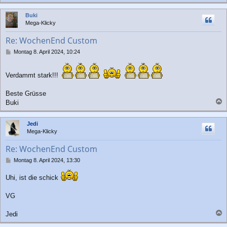
a
c
Buki
h
Mega-Klicky
o
b
Re: WochenEnd Custom
e
n
B
Montag 8. April 2024, 10:24
e
i
t
Verdammt stark!!!
r
a
Beste Grüsse
g
Buki
a
c
Jedi
h
Mega-Klicky
o
b
Re: WochenEnd Custom
e
n
B
Montag 8. April 2024, 13:30
e
i
Uhi, ist die schick
t
r
VG
a
g
Jedi
a