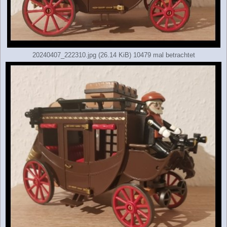
20240407_222310.jpg (26.14 KiB) 10479 mal betrachtet