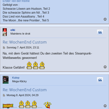
Erster Teil der Reihe
Gefolgt von :
Schwarze Löwen am Hudson, Teil 2
Die schwarze Sphinx am Nil , Teil 3
Das Lied von Aaaalbany , Teil 4
The Moon , the new Frontier , Teil 5
a
c
olki
h
Maintiens le droit
o
b
Re: WochenEnd Custom
e
n
B
Sonntag 7. April 2024, 23:11
e
Na, mit dem Gerät hättest Du den zweiten Teil des Steampunk-
i
Wettbewerbs gewonnen!
t
r
a
Klasse Gefährt!
g
a
c
Kalep
h
Mega-Klicky
o
b
Re: WochenEnd Custom
e
n
B
Montag 8. April 2024, 04:29
e
i
t
....
.....