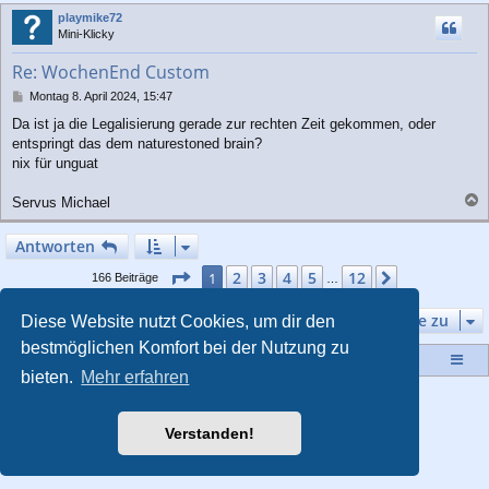
c
playmike72
h
Mini-Klicky
o
b
Re: WochenEnd Custom
e
n
B
Montag 8. April 2024, 15:47
e
Da ist ja die Legalisierung gerade zur rechten Zeit gekommen, oder
i
entspringt das dem naturestoned brain?
t
r
nix für unguat
a
g
Servus Michael
a
c
Antworten
h
o
Seite
1
von
12
2
3
4
5
12
1
Nächste
166 Beiträge
…
b
e
Gehe zu
Diese Website nutzt Cookies, um dir den
n
bestmöglichen Komfort bei der Nutzung zu
Startseite
Portal
Foren-Übersicht
bieten.
Mehr erfahren
Powered by
phpBB
® Forum Software © phpBB Limited
Style von
Arty
- Aktualisieren phpBB 3.2 von MrGaby
Verstanden!
Deutsche Übersetzung durch
phpBB.de
Datenschutz
|
Nutzungsbedingungen
|
Impressum