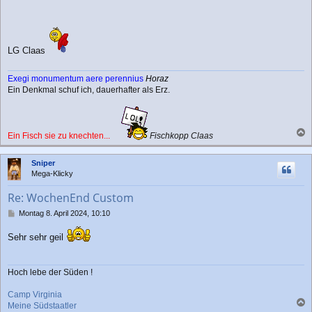
t
r
a
g
LG Claas
Exegi monumentum aere perennius
Horaz
Ein Denkmal schuf ich, dauerhafter als Erz.
Ein Fisch sie zu knechten...
Fischkopp Claas
a
c
Sniper
h
Mega-Klicky
o
b
Re: WochenEnd Custom
e
n
B
Montag 8. April 2024, 10:10
e
i
Sehr sehr geil
t
r
a
Hoch lebe der Süden !
g
Camp Virginia
Meine Südstaatler