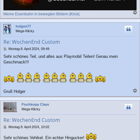
Meine Eisenbahn in bewegten Bildern [Klick]
a
c
hulgen77
h
Mega-Klicky
o
b
Re: WochenEnd Custom
e
n
B
Montag 8. April 2024, 09:49
e
Sehr schönes Teil, und alles aus Playmobil Teilen! Genau mein
i
Geschmack!!!
t
r
a
g
Gruß Holger
a
c
Fischkopp Claas
h
Mega-Klicky
o
b
Re: WochenEnd Custom
e
n
B
Montag 8. April 2024, 10:02
e
i
Sehr schönes Vehikel. Ein echter Hingucker!