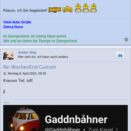
e
i
t
Klasse, ich bin begeistert!
r
a
Viele liebe Grüße
g
Zwerg Nase
Im Zwergenland, wo Zwerg Nase wohnt
Wie und wo leben die Zwerge im Zwergenland
a
c
Junker Jörg
h
Hier steh ich, ich kann auch anders
o
b
Re: WochenEnd Custom
e
n
B
Montag 8. April 2024, 09:05
e
Krasses Teil, toll!
i
t
r
jj:
a
g
-----