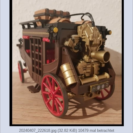
20240407_222618.jpg (32.82 KiB) 10479 mal betrachtet