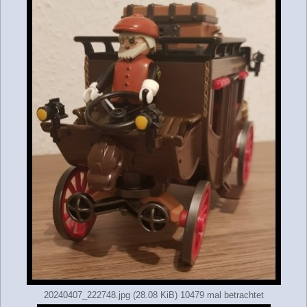
20240407_222748.jpg (28.08 KiB) 10479 mal betrachtet