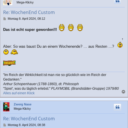
Mega-Klicky
o
b
Re: WochenEnd Custom
e
n
B
Montag 8. April 2024, 08:12
e
i
Das ist echt super geworden!!!
t
r
a
g
Aber: So was baust Du an einem Wochenende? … aus Resten …?
"Im Reich der Wirklichkeit ist man nie so glücklich wie im Reich der
Gedanken."
Arthur Schopenhauer (1788-1860), dt. Philosoph
"Spiel', was du täglich erlebst."
PLAYMOBIL (Brandstätter-Gruppe) 1979/80
Alles auf einen Klick
a
c
Zwerg Nase
h
Mega-Klicky
o
b
Re: WochenEnd Custom
e
n
B
Montag 8. April 2024, 08:38