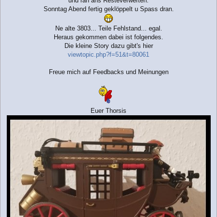
und ran ans Resteverwerten.
g
Sonntag Abend fertig geklöppelt u Spass dran.
Ne alte 3803... Teile Fehlstand... egal.
Heraus gekommen dabei ist folgendes.
Die kleine Story dazu gibt's hier
viewtopic.php?f=51&t=80061
Freue mich auf Feedbacks und Meinungen
Euer Thorsis