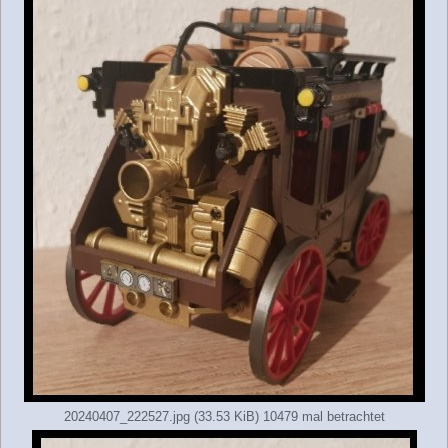
20240407_222527.jpg (33.53 KiB) 10479 mal betrachtet