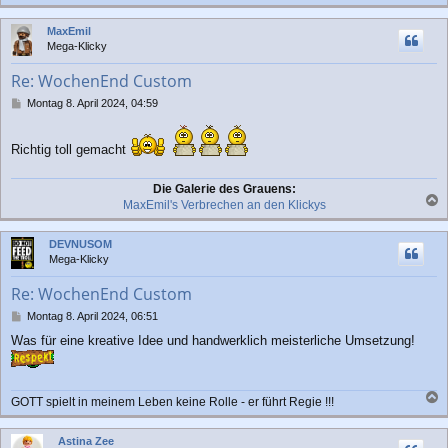
r
a
a
c
MaxEmil
g
h
Mega-Klicky
o
b
Re: WochenEnd Custom
e
n
B
Montag 8. April 2024, 04:59
e
i
t
Richtig toll gemacht
r
a
Die Galerie des Grauens:
g
MaxEmil's Verbrechen an den Klickys
a
c
DEVNUSOM
h
Mega-Klicky
o
b
Re: WochenEnd Custom
e
n
B
Montag 8. April 2024, 06:51
e
Was für eine kreative Idee und handwerklich meisterliche Umsetzung!
i
t
r
a
GOTT spielt in meinem Leben keine Rolle - er führt Regie !!!
g
a
c
Astina Zee
h