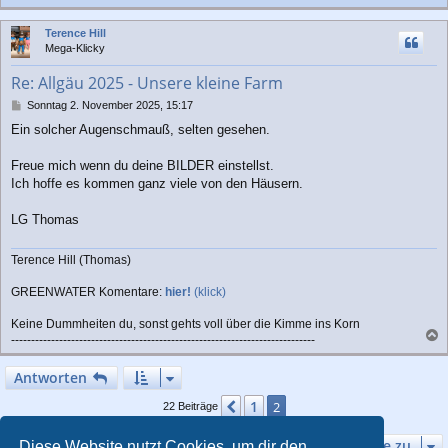
a
c
Terence Hill
h
Mega-Klicky
o
b
Re: Allgäu 2025 - Unsere kleine Farm
e
n
B
Sonntag 2. November 2025, 15:17
e
Ein solcher Augenschmauß, selten gesehen.
i
t
r
Freue mich wenn du deine BILDER einstellst.
a
Ich hoffe es kommen ganz viele von den Häusern.
g
LG Thomas
Terence Hill (Thomas)
GREENWATER Komentare:
hier!
(klick)
Keine Dummheiten du, sonst gehts voll über die Kimme ins Korn
----------------------------------------------------------------------------
a
c
Antworten
h
o
1
Vorherige
2
22 Beiträge
b
e
Gehe zu
Diese Website nutzt Cookies, um dir den
n