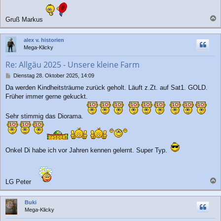
Gruß Markus
a
c
alex v. historien
h
Mega-Klicky
o
b
Re: Allgäu 2025 - Unsere kleine Farm
e
n
B
Dienstag 28. Oktober 2025, 14:09
e
Da werden Kindheitsträume zurück geholt. Läuft z.Zt. auf Sat1. GOLD.
i
Früher immer gerne gekuckt.
t
r
a
Sehr stimmig das Diorama.
g
Onkel Di habe ich vor Jahren kennen gelernt. Super Typ.
LG Peter
a
c
Buki
h
Mega-Klicky
o
b