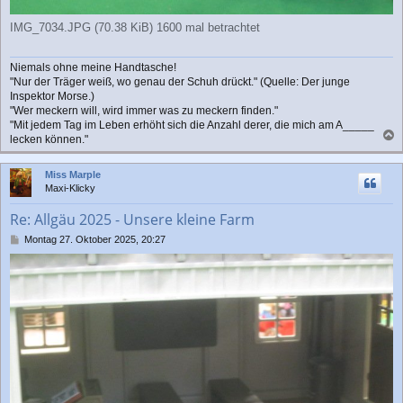
IMG_7034.JPG (70.38 KiB) 1600 mal betrachtet
Niemals ohne meine Handtasche!
"Nur der Träger weiß, wo genau der Schuh drückt." (Quelle: Der junge
Inspektor Morse.)
"Wer meckern will, wird immer was zu meckern finden."
"Mit jedem Tag im Leben erhöht sich die Anzahl derer, die mich am A_____
lecken können."
a
c
Miss Marple
h
Maxi-Klicky
o
b
Re: Allgäu 2025 - Unsere kleine Farm
e
n
B
Montag 27. Oktober 2025, 20:27
e
i
t
r
a
g