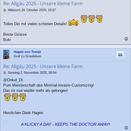
Re: Allgäu 2025 - Unsere kleine Farm
e
n
B
Mittwoch 29. Oktober 2025, 15:57
e
i
t
Tolles Dio mit vielen schönen Details!
r
a
Beste Grüsse
g
Buki
a
c
Hagen von Tronje
h
Graf zu Graufelsen
o
b
Re: Allgäu 2025 - Unsere kleine Farm
e
n
B
Sonntag 2. November 2025, 08:54
e
@Onkel_Di:
i
Pure Meisterschaft des Minimal-Invasiv-Customizing!
t
r
Das ist mal wieder mehr als gelungen!
a
g
Herzlichen Dank Hagen
A KLICKY A DAY - KEEPS THE DOCTOR AWAY!