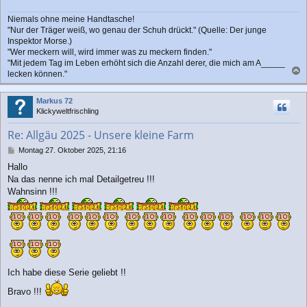
Niemals ohne meine Handtasche!
"Nur der Träger weiß, wo genau der Schuh drückt." (Quelle: Der junge
Inspektor Morse.)
"Wer meckern will, wird immer was zu meckern finden."
"Mit jedem Tag im Leben erhöht sich die Anzahl derer, die mich am A_____
lecken können."
a
c
Markus 72
h
Klickyweltfrischling
o
b
Re: Allgäu 2025 - Unsere kleine Farm
e
n
B
Montag 27. Oktober 2025, 21:16
e
Hallo
i
Na das nenne ich mal Detailgetreu !!!
t
r
Wahnsinn !!!
a
g
Ich habe diese Serie geliebt !!
Bravo !!!