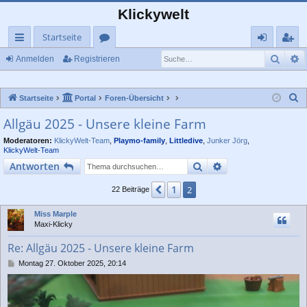
Klickywelt
Startseite
Such
E
ch
or
n
eg
Anmelden
Registrieren
ne
en
m
ist
S
Startseite
Portal
Foren-Übersicht
llz
el
rie
u
Allgäu 2025 - Unsere kleine Farm
ug
de
re
c
Moderatoren:
KlickyWelt-Team
,
Playmo-family
,
Littledive
,
Junker Jörg
,
rif
n
n
h
KlickyWelt-Team
e
f
Suche
Erweiterte Suche
Antworten
1
Vorherige
2
22 Beiträge
Miss Marple
Maxi-Klicky
Re: Allgäu 2025 - Unsere kleine Farm
B
Montag 27. Oktober 2025, 20:14
e
i
t
r