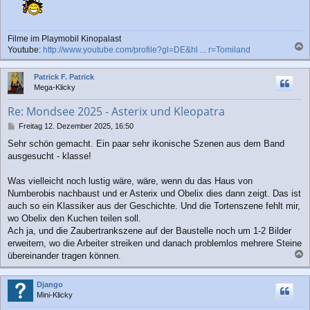
Filme im Playmobil Kinopalast
Youtube:
http://www.youtube.com/profile?gl=DE&hl ... r=Tomiland
a
c
Patrick F. Patrick
h
Mega-Klicky
o
b
Re: Mondsee 2025 - Asterix und Kleopatra
e
n
B
Freitag 12. Dezember 2025, 16:50
e
Sehr schön gemacht. Ein paar sehr ikonische Szenen aus dem Band
i
ausgesucht - klasse!
t
r
a
Was vielleicht noch lustig wäre, wäre, wenn du das Haus von
g
Numberobis nachbaust und er Asterix und Obelix dies dann zeigt. Das ist
auch so ein Klassiker aus der Geschichte. Und die Tortenszene fehlt mir,
wo Obelix den Kuchen teilen soll.
Ach ja, und die Zaubertrankszene auf der Baustelle noch um 1-2 Bilder
erweitern, wo die Arbeiter streiken und danach problemlos mehrere Steine
übereinander tragen können.
a
c
Django
h
Mini-Klicky
o
b