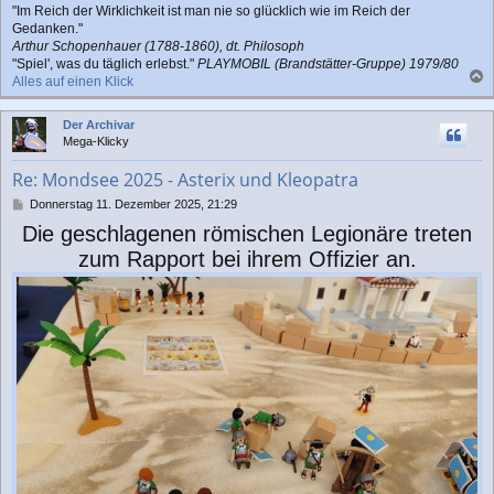
"Im Reich der Wirklichkeit ist man nie so glücklich wie im Reich der
Gedanken."
Arthur Schopenhauer (1788-1860), dt. Philosoph
"Spiel', was du täglich erlebst."
PLAYMOBIL (Brandstätter-Gruppe) 1979/80
Alles auf einen Klick
a
c
Der Archivar
h
Mega-Klicky
o
b
Re: Mondsee 2025 - Asterix und Kleopatra
e
n
B
Donnerstag 11. Dezember 2025, 21:29
e
Die geschlagenen römischen Legionäre treten
i
t
zum Rapport bei ihrem Offizier an.
r
a
g