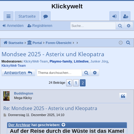
Klickywelt
Startseite
Such
E
ch
or
n
eg
Anmelden
Registrieren
ne
en
m
ist
S
Startseite
Portal
Foren-Übersicht
llz
el
rie
u
Mondsee 2025 - Asterix und Kleopatra
ug
de
re
c
Moderatoren:
KlickyWelt-Team
,
Playmo-family
,
Littledive
,
Junker Jörg
,
rif
n
n
h
KlickyWelt-Team
e
f
Suche
Erweiterte Suche
Antworten
1
Vorherige
2
24 Beiträge
Buddington
Mega-Klicky
Re: Mondsee 2025 - Asterix und Kleopatra
B
Donnerstag 11. Dezember 2025, 14:10
e
i
Der Archivar
hat geschrieben:
t
Auf der Reise durch die Wüste ist das Kamel
r