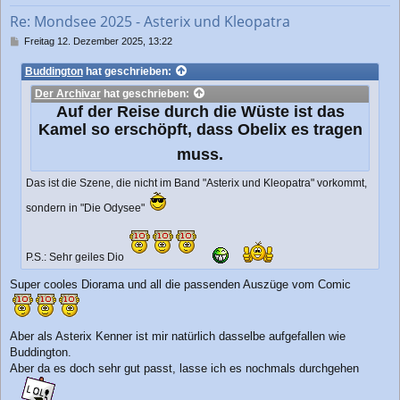
b
Re: Mondsee 2025 - Asterix und Kleopatra
e
n
B
Freitag 12. Dezember 2025, 13:22
e
i
Buddington
hat geschrieben:
t
Der Archivar
hat geschrieben:
r
a
Auf der Reise durch die Wüste ist das
g
Kamel so erschöpft, dass Obelix es tragen
muss.
Das ist die Szene, die nicht im Band "Asterix und Kleopatra" vorkommt,
sondern in "Die Odysee"
P.S.: Sehr geiles Dio
Super cooles Diorama und all die passenden Auszüge vom Comic
Aber als Asterix Kenner ist mir natürlich dasselbe aufgefallen wie
Buddington.
Aber da es doch sehr gut passt, lasse ich es nochmals durchgehen