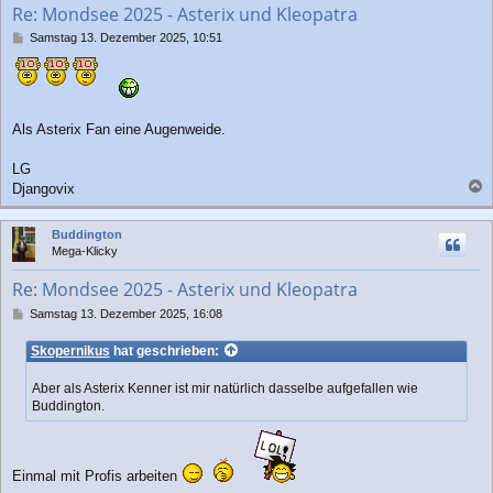
Re: Mondsee 2025 - Asterix und Kleopatra
e
n
B
Samstag 13. Dezember 2025, 10:51
e
i
t
r
a
Als Asterix Fan eine Augenweide.
g
LG
Djangovix
a
c
Buddington
h
Mega-Klicky
o
b
Re: Mondsee 2025 - Asterix und Kleopatra
e
n
B
Samstag 13. Dezember 2025, 16:08
e
i
Skopernikus
hat geschrieben:
t
r
Aber als Asterix Kenner ist mir natürlich dasselbe aufgefallen wie
a
Buddington.
g
Einmal mit Profis arbeiten