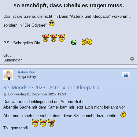
a
so erschöpft, dass Obelix es tragen muss.
g
Das ist die Szene, die nicht im Band "Asterix und Kleopatra" vorkommt,
sondern in "Die Odysee"
P.S.: Sehr geiles Dio
Gruß
Buddington
a
c
Astina Zee
h
Mega-Klicky
o
b
Re: Mondsee 2025 - Asterix und Kleopatra
e
n
B
Donnerstag 11. Dezember 2025, 19:53
e
Das war mein Lieblingsband der Asterix-Reihe!
i
Aber die Sache mit dem Kamel kam mir jetzt auch nicht bekannt vor.
t
r
Aber nun bin ich mir sicher, dass diese Szene nicht dazu gehört.
a
g
Toll gemacht!!!