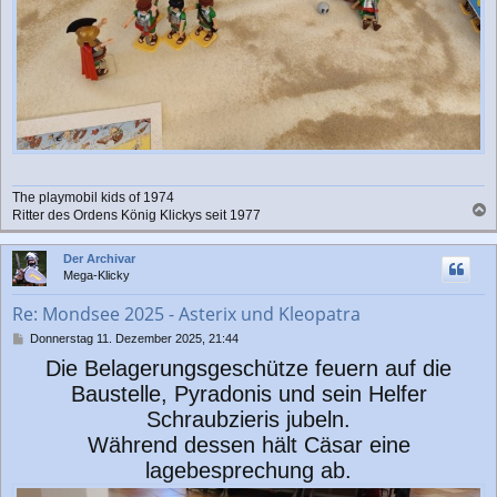
The playmobil kids of 1974
Ritter des Ordens König Klickys seit 1977
a
c
Der Archivar
h
Mega-Klicky
o
b
Re: Mondsee 2025 - Asterix und Kleopatra
e
n
B
Donnerstag 11. Dezember 2025, 21:44
e
Die Belagerungsgeschütze feuern auf die
i
t
Baustelle, Pyradonis und sein Helfer
r
Schraubzieris jubeln.
a
g
Während dessen hält Cäsar eine
lagebesprechung ab.