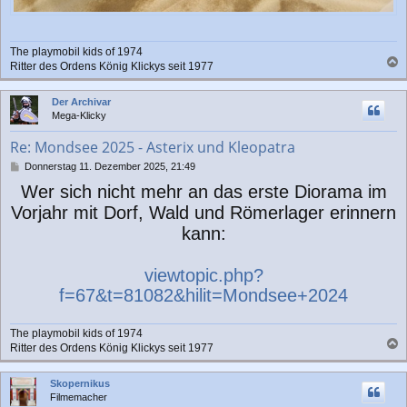
The playmobil kids of 1974
Ritter des Ordens König Klickys seit 1977
a
c
Der Archivar
h
Mega-Klicky
o
b
Re: Mondsee 2025 - Asterix und Kleopatra
e
n
B
Donnerstag 11. Dezember 2025, 21:49
e
Wer sich nicht mehr an das erste Diorama im
i
t
Vorjahr mit Dorf, Wald und Römerlager erinnern
r
kann:
a
g
viewtopic.php?
f=67&t=81082&hilit=Mondsee+2024
The playmobil kids of 1974
Ritter des Ordens König Klickys seit 1977
a
c
Skopernikus
h
Filmemacher
o