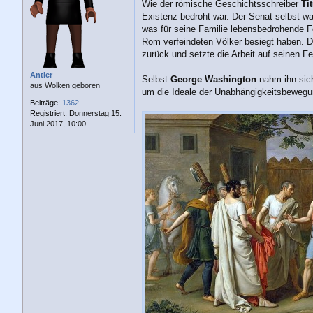
a
Wie der römische Geschichtsschreiber
Ti
g
Existenz bedroht war. Der Senat selbst wa
was für seine Familie lebensbedrohende Fo
Rom verfeindeten Völker besiegt haben. Di
zurück und setzte die Arbeit auf seinen Fe
Antler
Selbst
George Washington
nahm ihn sich
aus Wolken geboren
um die Ideale der Unabhängigkeitsbewegun
Beiträge:
1362
Registriert:
Donnerstag 15.
Juni 2017, 10:00