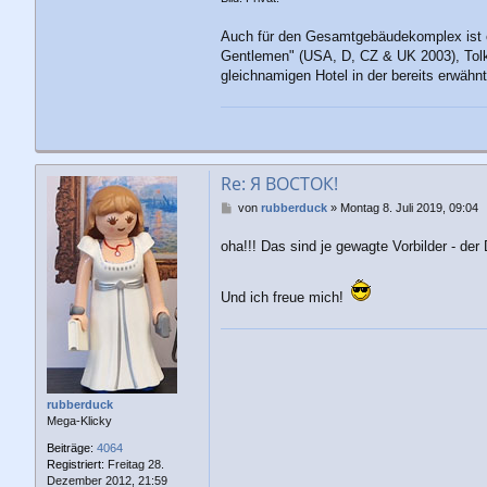
Auch für den Gesamtgebäudekomplex ist en
Gentlemen" (USA, D, CZ & UK 2003), Tolkie
gleichnamigen Hotel in der bereits erwäh
Re: Я ВОСТОК!
B
von
rubberduck
»
Montag 8. Juli 2019, 09:04
e
i
oha!!! Das sind je gewagte Vorbilder - der
t
r
a
Und ich freue mich!
g
rubberduck
Mega-Klicky
Beiträge:
4064
Registriert:
Freitag 28.
Dezember 2012, 21:59