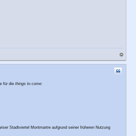
N
a
c
h
o
b
e für die
things to come
:
e
n
riser Stadtviertel Montmartre aufgrund seiner früheren Nutzung