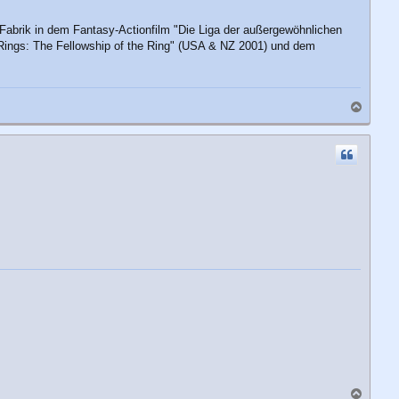
Fabrik in dem Fantasy-Actionfilm "Die Liga der außergewöhnlichen
e Rings: The Fellowship of the Ring" (USA & NZ 2001) und dem
N
a
c
h
o
b
e
n
N