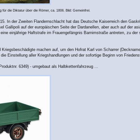
 für die Diktatur über die Römer, ca. 1806. Bild: Gemeinfrei.
1915. In der Zweiten Flandernschlacht hat das Deutsche Kaiserreich den Gaskr
insel Gallipoli auf der europäischen Seite der Dardanellen, aber auch auf de
eine einjährige Haftstrafe im Frauengefängnis Barnimstraße antreten, zu der sie
d Kriegsbeschädigte machen auf, um den Hofrat Karl von Scharrer (Deckname: ru
die Einstellung aller Kriegshandlungen und der sofortige Beginn von Frieden
Produktnr. 6349) - umgebaut als Halbkettenfahrzeug ...