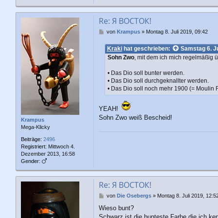
Re: Я ВОСТОК!
B
von
Krampus
»
Montag 8. Juli 2019, 09:42
e
i
Kraki
hat geschrieben:
Samstag 6. Ju
t
Sohn Zwo
, mit dem ich mich regelmäßig 
r
a
• Das Dio soll bunter werden.
g
• Das Dio soll durchgeknallter werden.
• Das Dio soll noch mehr 1900 (= Moulin 
YEAH!
Sohn Zwo weiß Bescheid!
Krampus
Mega-Klicky
Beiträge:
2496
Registriert:
Mittwoch 4.
Dezember 2013, 16:58
Gender:
Re: Я ВОСТОК!
B
von
Die Osebergs
»
Montag 8. Juli 2019, 12:5
e
Wieso bunt?
i
Schwarz ist die bunteste Farbe die ich ke
t