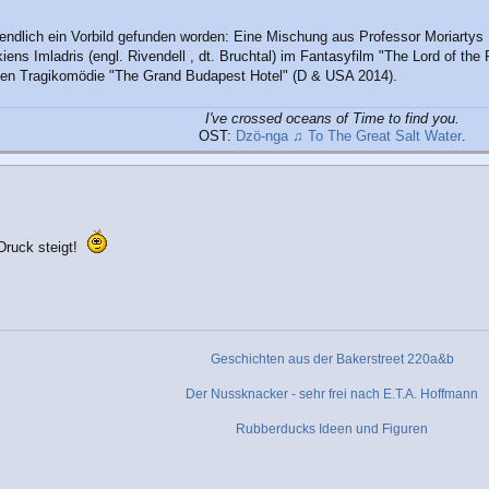
dlich ein Vorbild gefunden worden: Eine Mischung aus Professor Moriartys 
ns Imladris (engl. Rivendell , dt. Bruchtal) im Fantasyfilm "The Lord of th
nten Tragikomödie "The Grand Budapest Hotel" (D & USA 2014).
I've crossed oceans of Time to find you.
OST:
Dzö-nga ♫ To The Great Salt Water
.
 Druck steigt!
Geschichten aus der Bakerstreet 220a&b
Der Nussknacker - sehr frei nach E.T.A. Hoffmann
Rubberducks Ideen und Figuren