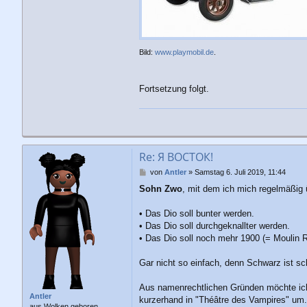
Bild:
www.playmobil.de
.
Fortsetzung folgt.
Re: Я ВОСТОК!
B
von
Antler
»
Samstag 6. Juli 2019, 11:44
e
Sohn Zwo
, mit dem ich mich regelmäßig 
i
t
r
• Das Dio soll bunter werden.
a
• Das Dio soll durchgeknallter werden.
g
• Das Dio soll noch mehr 1900 (= Moulin R
Gar nicht so einfach, denn Schwarz ist sch
Aus namenrechtlichen Gründen möchte ich "
Antler
kurzerhand in "Théâtre des Vampires" um.
aus Wolken geboren