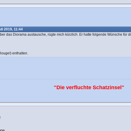
li 2019, 11:44
über das Diorama austausche, rügte mich kürzlich. Er hatte folgende Wünsche für d
Rouge!) enthalten.
"Die verfluchte Schatzinsel"
2
nne.