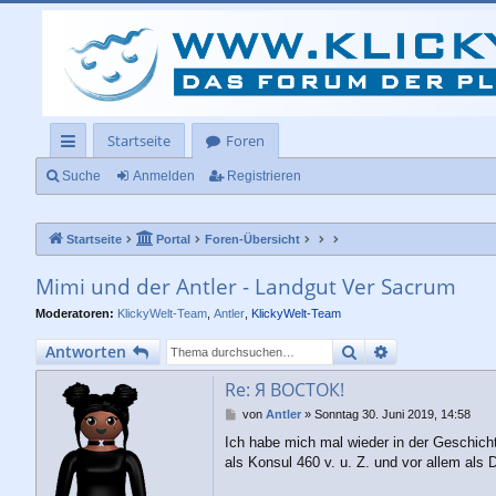
Startseite
Foren
ch
Suche
Anmelden
Registrieren
ne
Startseite
Portal
Foren-Übersicht
llz
ug
Mimi und der Antler - Landgut Ver Sacrum
rif
Moderatoren:
KlickyWelt-Team
,
Antler
,
KlickyWelt-Team
f
Suche
Erweiterte Su
Antworten
Re: Я ВОСТОК!
B
von
Antler
»
Sonntag 30. Juni 2019, 14:58
e
Ich habe mich mal wieder in der Geschich
i
als Konsul 460 v. u. Z. und vor allem als
t
r