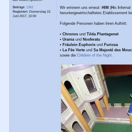
Beiträge:
1362
Wir erinnern uns erneut:
HIM
(
H
is
I
nfernal
Registriert:
Donnerstag 15.
heruntergewirtschaftetes Etablissement 
Juni 2017, 10:00
Folgende Personen haben ihren Auftritt:
•
Chronos
und
Tilda Plantagenet
•
Urania
und
Nosferatu
•
Fräulein Euphorie
und
Furiosa
•
La Fée Verte
und
Sa Majesté des Mou
sowie die
Children of the Night
.