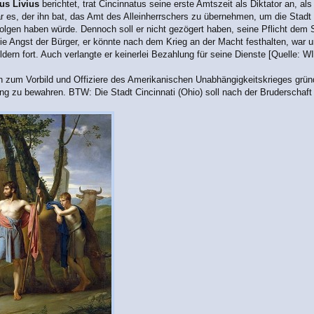
tus Livius
berichtet, trat Cincinnatus seine erste Amtszeit als Diktator an, a
r es, der ihn bat, das Amt des Alleinherrschers zu übernehmen, um die Stadt z
lgen haben würde. Dennoch soll er nicht gezögert haben, seine Pflicht dem St
e Angst der Bürger, er könnte nach dem Krieg an der Macht festhalten, war u
ldern fort. Auch verlangte er keinerlei Bezahlung für seine Dienste [Quelle: 
 zum Vorbild und Offiziere des Amerikanischen Unabhängigkeitskrieges gründ
g zu bewahren. BTW: Die Stadt Cincinnati (Ohio) soll nach der Bruderschaft