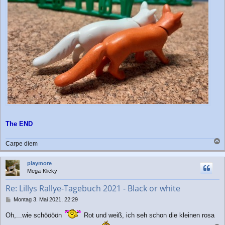
The END
Carpe diem
a
c
playmore
h
Mega-Klicky
o
b
Re: Lillys Rallye-Tagebuch 2021 - Black or white
e
n
B
Montag 3. Mai 2021, 22:29
e
i
Oh,...wie schöööön
Rot und weiß, ich seh schon die kleinen rosa
t