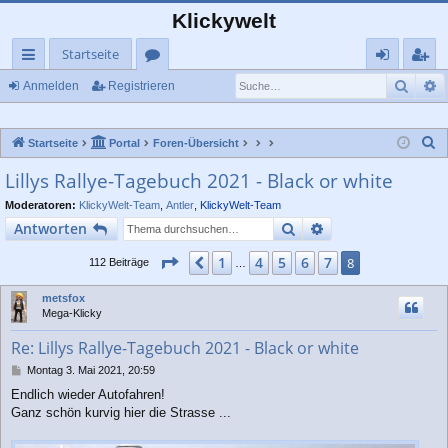
Klickywelt
Startseite
Such
E
ch
or
n
eg
Anmelden
Registrieren
ne
en
m
ist
S
Startseite
Portal
Foren-Übersicht
llz
el
rie
u
Lillys Rallye-Tagebuch 2021 - Black or white
ug
de
re
c
Moderatoren:
KlickyWelt-Team
,
Antler
,
KlickyWelt-Team
rif
n
n
h
Suche
Erweiterte Suche
Antworten
e
f
Seite
8
von
8
1
4
5
6
7
Vorherige
8
112 Beiträge
…
metsfox
Mega-Klicky
Re: Lillys Rallye-Tagebuch 2021 - Black or white
B
Montag 3. Mai 2021, 20:59
e
Endlich wieder Autofahren!
i
Ganz schön kurvig hier die Strasse ...
t
r
a