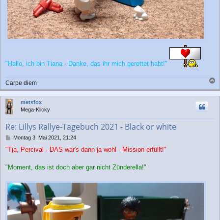
"Hallo, ich bin Tiana - Danke, das ihr mich gerettet habt!"
Carpe diem
a
c
metsfox
h
Mega-Klicky
o
b
Re: Lillys Rallye-Tagebuch 2021 - Black or white
e
n
B
Montag 3. Mai 2021, 21:24
e
"Tja, Percival - DAS war's dann ja wohl - Mission erfüllt!"
i
t
r
"Moment, das ist doch aber gar nicht Zünderella!"
a
g