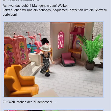
e
Ach war das schön! Man geht wie auf Wolken!
i
Jetzt suchen wir uns ein schönes, bequemes Plätzchen um die Show zu
t
r
verfolgen!
a
g
Zur Wahl stehen der Plüschsessel ...