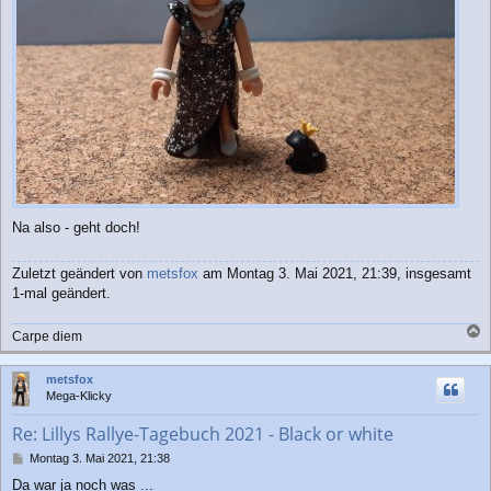
Na also - geht doch!
Zuletzt geändert von
metsfox
am Montag 3. Mai 2021, 21:39, insgesamt
1-mal geändert.
Carpe diem
a
c
metsfox
h
Mega-Klicky
o
b
Re: Lillys Rallye-Tagebuch 2021 - Black or white
e
n
B
Montag 3. Mai 2021, 21:38
e
Da war ja noch was ...
i