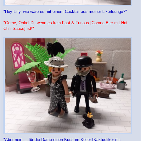
"Hey Lilly, wie wäre es mit einem Cocktail aus meiner Likörlounge?"
"Gerne, Onkel Di, wenn es kein Fast & Furious [Corona-Bier mit Hot-
Chili-Sauce] ist!"
"Aber nein ... für die Dame einen Kuss im Keller [Kaktuslikör mit