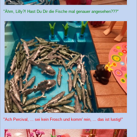
"Ähm, Lilly?! Hast Du Dir die Fische mal genauer angesehen???"
"Ach Percival, ... sei kein Frosch und komm' rein, ... das ist lustig!"