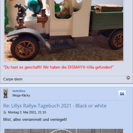
"Du hast es geschafft! Wir haben die DISMAY®-Villa gefunden!"
Carpe diem
a
c
metsfox
h
Mega-Klicky
o
b
Re: Lillys Rallye-Tagebuch 2021 - Black or white
e
n
B
Montag 3. Mai 2021, 21:10
e
Mist, alles verrammelt und verriegelt!
i
t
r