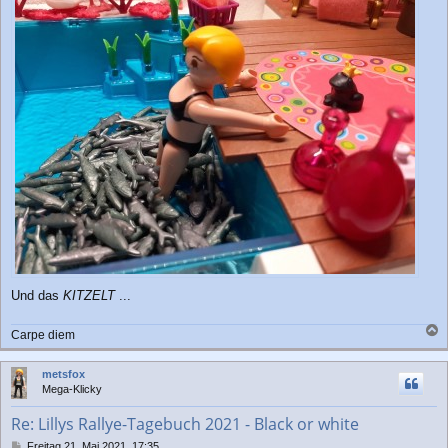
Und das
KITZELT
...
Carpe diem
a
c
metsfox
h
Mega-Klicky
o
b
Re: Lillys Rallye-Tagebuch 2021 - Black or white
e
n
B
Freitag 21. Mai 2021, 17:35