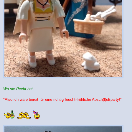
Wo sie Recht hat ...
"Also ich wäre bereit für eine richtig feucht-fröhliche Absch(l)ußparty!"