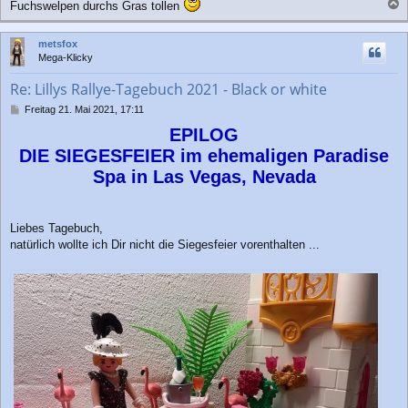
Fuchswelpen durchs Gras tollen
r
a
a
c
g
metsfox
h
Mega-Klicky
o
b
Re: Lillys Rallye-Tagebuch 2021 - Black or white
e
n
B
Freitag 21. Mai 2021, 17:11
e
EPILOG
i
t
DIE SIEGESFEIER im ehemaligen Paradise
r
Spa in Las Vegas, Nevada
a
g
Liebes Tagebuch,
natürlich wollte ich Dir nicht die Siegesfeier vorenthalten ...