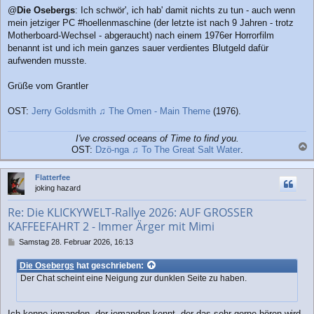
e
@
Die Osebergs
: Ich schwör', ich hab' damit nichts zu tun - auch wenn
i
mein jetziger PC #hoellenmaschine (der letzte ist nach 9 Jahren - trotz
t
r
Motherboard-Wechsel - abgeraucht) nach einem 1976er Horrorfilm
a
benannt ist und ich mein ganzes sauer verdientes Blutgeld dafür
g
aufwenden musste.
Grüße vom Grantler
OST:
Jerry Goldsmith ♫ The Omen - Main Theme
(1976).
I've crossed oceans of Time to find you.
OST:
Dzö-nga ♫ To The Great Salt Water
.
a
c
Flatterfee
h
joking hazard
o
b
Re: Die KLICKYWELT-Rallye 2026: AUF GROSSER
e
KAFFEEFAHRT 2 - Immer Ärger mit Mimi
n
B
Samstag 28. Februar 2026, 16:13
e
i
Die Osebergs
hat geschrieben:
t
Der Chat scheint eine Neigung zur dunklen Seite zu haben.
r
a
g
Ich kenne jemanden, der jemanden kennt, der das sehr gerne hören wird.