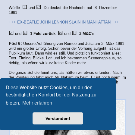
⚀
⚁
Würfle:
und
: Du deckst die Nachricht auf: 8. Dezember
1981
+++ EX-BEATLE JOHN LENNON SLAIN IN MANHATTAN +++
⚂
⚃
⚄
⚅
und
:
1 Feld zurück.
und
:
3 M&C's
.
Föd 6:
Unsere Aufführung von Romeo und Julia am 3. März 1981
wird ein großer Erfolg. Schon bevor der Vorhang aufgeht, ist das
Publikum laut. Dann wird es still. Und plötzlich funktioniert alles:
Text. Timing. Blicke. Lori und ich bekommen Szenenapplaus, so
richtig, als wären wir kurz keine Kinder mehr.
Die ganze Schule feiert uns, als hätten wir etwas erfunden. Nach
der Vorstellung fährt mich Mr. Nakamura heim. Er ist noch warm im
Gesicht, als hätte ihm jemand die Müdigkeit abgenommen. Ich
glaube, ich habe ihn noch nie so glücklich erlebt. Er sagt nur:
Diese Website nutzt Cookies, um dir den
SUNNY SIDE UP!
bestmöglichen Komfort bei der Nutzung zu
bieten.
Mehr erfahren
Verstanden!