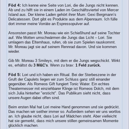
Föd 4:
Ich kenne eine Seite von Lori, die die Jungs nicht kennen.
Ab und zu hilft sie in einem Laden im Geschäftsviertel von Mercer
Island aus. Der kleine Laden gehört ihrer Mum: Gexi Bergmann’s
Delicatessen. Dort gibt es Produkte aus dem Alpenraum. Ich fülle
dort immer meine Vorräte an Espressopulver auf.
Ansonsten passt Mr. Moreau wie ein Schießhund auf seine Tochter
auf. Wie Motten umschwärmen die Jungs das Licht – Lori. Sie
umlagern das Elternhaus, rufen, ob sie zum Spielen rauskommt.
Mr. Moreau jagt sie auf seinem Rennrad davon. Und sie kommen
wieder.
Gib Mr. Moreau 3 Smileys, mit dem er die Jungs wegschickt. Wirkt
es, erhältst du
3 M&C's
. Wenn zu brav:
1 Feld zurück.
Föd 5:
Lori und ich haben ein Ritual. Bei der Sterbeszene in der
Gruft der Capulets liegen wir zum Schluss ganz still einander
gegenüber. Als Romeos Gift fungiert Tonic Water. Ein echtes
Theatermesser mit einziehbarer Klinge ist Romeos Dolch, mit dem
sich Julia hinterher "ersticht". Das Publikum sieht nicht, dass
unsere Augen dabei offen sind.
Beim ersten Mal hat Lori meine Hand genommen und sie gedrückt.
Das machen wir seither immer so. Außerdem sehen wir uns wortlos
an. Ich glaube nicht, dass Lori auf Mädchen steht. Aber vielleicht
hat sie gemerkt, dass mich unsere stillen gemeinsamen Momente
glücklich machen.