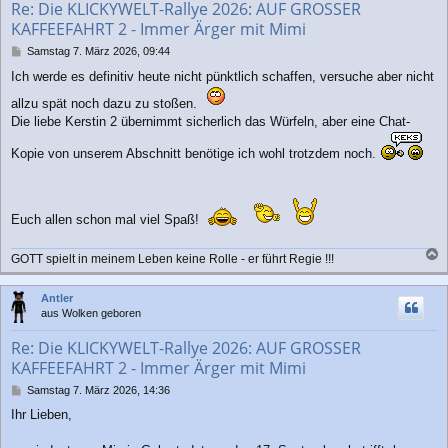
Re: Die KLICKYWELT-Rallye 2026: AUF GROSSER
e
KAFFEEFAHRT 2 - Immer Ärger mit Mimi
n
B
Samstag 7. März 2026, 09:44
e
Ich werde es definitiv heute nicht pünktlich schaffen, versuche aber nicht
i
t
allzu spät noch dazu zu stoßen.
r
Die liebe Kerstin 2 übernimmt sicherlich das Würfeln, aber eine Chat-
a
g
Kopie von unserem Abschnitt benötige ich wohl trotzdem noch.
Euch allen schon mal viel Spaß!
GOTT spielt in meinem Leben keine Rolle - er führt Regie !!!
a
c
Antler
h
aus Wolken geboren
o
b
Re: Die KLICKYWELT-Rallye 2026: AUF GROSSER
e
KAFFEEFAHRT 2 - Immer Ärger mit Mimi
n
B
Samstag 7. März 2026, 14:36
e
Ihr Lieben,
i
t