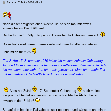
B
Samstag 7. März 2026, 09:41
e
i
t
r
a
Nach dieser ereignisreichen Woche, heute sich mal mit etwas
g
erfreulicherem Beschäftigen!
Danke für die 1. Rally Etappe und Danke für die Extranaschereien!
Diese Rally wird immer Interessanter mit ihren Inhalten und etwas
unheimlich für mich
Föd 2: Am 17. September 1979 feiere ich meinen zehnten Geburtstag.
Ash und Mum schenken mir für meine Casetta einen Videorecorder. Ich
bin trotzdem enttäuscht. Ich hätte mir gewünscht, Mum hätte mehr Zeit
mit mir verbracht. Schließlich wird man nur einmal zehn.
Alles nur Zufall
17. September Geburtstag
auch meine
jüngste Tochter hat an diesem Tag und ich entdecke Ähnlichkeiten
zwischen den Beiden!
Bin auf den heutigen Rallyabend, sehr gespannt und wünsche uns einen