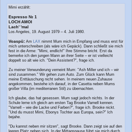
Mimi erzählt:
Espresso № 1
LOCH AMOI
Lach' 'mal
Los Angeles, 19. August 1979 – 4. Juli 1980.
Voaspü:
Am
LAX
nimmt Mum mich in Empfang und muss erst für
mich unterschreiben (als wäre ich Gepäck). Dann schließt sie mich
fest in die Arme: "Mimi, endlich!" Ihre Stimme bricht. Erst da
bemerke ich den jungen Mann an ihrer Seite – er ist vielleicht
doppelt so alt wie ich. "Dein Assistent?", frage ich.
Zu meiner Verwunderung verneint Mum: "Ash Miller und ich – wir
sind zusammen." Wir gehen zum Auto. Zum Glück kann Mum
meine Enttäuschung nicht sehen. In meinem neuen Zuhause
angekommen, bestehe ich darauf, in der Casetta neben Mums
großer Villa (im mediterranen Stil) zu übernachten.
Ich glaube, das hat gesessen. Mum sagt jedoch nichts. In der
Schule lerne ich gleich am ersten Tag Brooke Varnell kennen.
"Varnell – wie die Lacke und Farben?", frage ich. Brooke nickt.
"Und du musst Mimi, Ebonys Tochter aus Europa, sein?" Ich
bejahe.
"Du kannst neben mir sitzen", sagt Brooke. Dann zeigt sie auf den
leeren Platz neben sich. In der Mittagspause führt sie mich durch