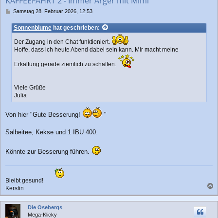
KAFFEEFAHRT 2 - Immer Ärger mit Mimi
B
Samstag 28. Februar 2026, 12:53
e
i
Sonnenblume
hat geschrieben:
t
r
Der Zugang in den Chat funktioniert.
a
Hoffe, dass ich heute Abend dabei sein kann. Mir macht meine
g
Erkältung gerade ziemlich zu schaffen.
Viele Grüße
Julia
Von hier "Gute Besserung!
"
Salbeitee, Kekse und 1 IBU 400.
Könnte zur Besserung führen.
Bleibt gesund!
Kerstin
a
c
Die Osebergs
h
Mega-Klicky
o