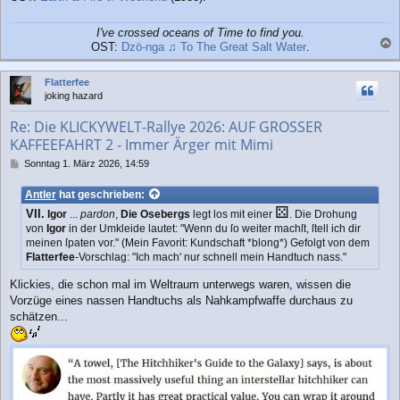
I've crossed oceans of Time to find you.
OST:
Dzö-nga ♫ To The Great Salt Water
.
a
c
Flatterfee
h
joking hazard
o
b
Re: Die KLICKYWELT-Rallye 2026: AUF GROSSER
e
KAFFEEFAHRT 2 - Immer Ärger mit Mimi
n
B
Sonntag 1. März 2026, 14:59
e
i
Antler
hat geschrieben:
t
⚄
VII.
Igor
...
pardon
,
Die Osebergs
legt los mit einer
. Die Drohung
r
von
Igor
in der Umkleide lautet: "Wenn du ſo weiter machſt, ſtell ich dir
a
meinen ſpaten vor." (Mein Favorit: Kundschaft *blong*) Gefolgt von dem
g
Flatterfee
-Vorschlag: "Ich mach' nur schnell mein Handtuch nass."
Klickies, die schon mal im Weltraum unterwegs waren, wissen die
Vorzüge eines nassen Handtuchs als Nahkampfwaffe durchaus zu
schätzen...