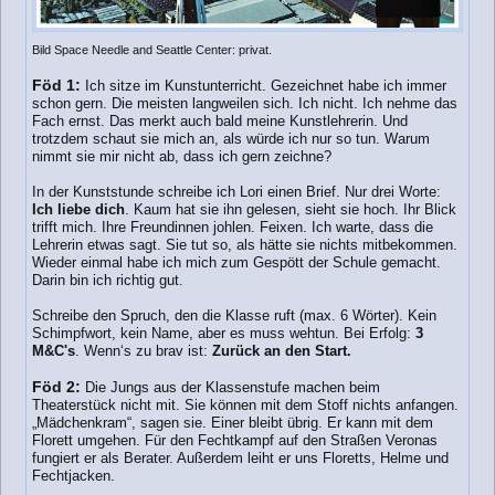
Bild Space Needle and Seattle Center: privat.
Föd 1:
Ich sitze im Kunstunterricht. Gezeichnet habe ich immer
schon gern. Die meisten langweilen sich. Ich nicht. Ich nehme das
Fach ernst. Das merkt auch bald meine Kunstlehrerin. Und
trotzdem schaut sie mich an, als würde ich nur so tun. Warum
nimmt sie mir nicht ab, dass ich gern zeichne?
In der Kunststunde schreibe ich Lori einen Brief. Nur drei Worte:
Ich liebe dich
. Kaum hat sie ihn gelesen, sieht sie hoch. Ihr Blick
trifft mich. Ihre Freundinnen johlen. Feixen. Ich warte, dass die
Lehrerin etwas sagt. Sie tut so, als hätte sie nichts mitbekommen.
Wieder einmal habe ich mich zum Gespött der Schule gemacht.
Darin bin ich richtig gut.
Schreibe den Spruch, den die Klasse ruft (max. 6 Wörter). Kein
Schimpfwort, kein Name, aber es muss wehtun. Bei Erfolg:
3
M&C's
. Wenn‘s zu brav ist:
Zurück an den Start.
Föd 2:
Die Jungs aus der Klassenstufe machen beim
Theaterstück nicht mit. Sie können mit dem Stoff nichts anfangen.
„Mädchenkram“, sagen sie. Einer bleibt übrig. Er kann mit dem
Florett umgehen. Für den Fechtkampf auf den Straßen Veronas
fungiert er als Berater. Außerdem leiht er uns Floretts, Helme und
Fechtjacken.