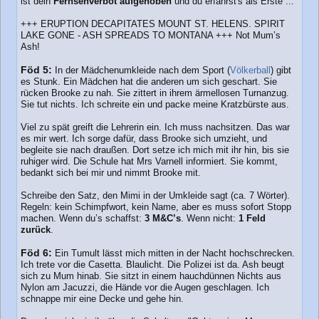
ist dein
Fernsehverbot aufgehoben
und du erfährst's als Erste ...
+++ ERUPTION DECAPITATES MOUNT ST. HELENS. SPIRIT
LAKE GONE - ASH SPREADS TO MONTANA +++ Not Mum’s
Ash!
Föd 5:
In der Mädchenumkleide nach dem Sport (
Völkerball
) gibt
es Stunk. Ein Mädchen hat die anderen um sich geschart. Sie
rücken Brooke zu nah. Sie zittert in ihrem ärmellosen Turnanzug.
Sie tut nichts. Ich schreite ein und packe meine Kratzbürste aus.
Viel zu spät greift die Lehrerin ein. Ich muss nachsitzen. Das war
es mir wert. Ich sorge dafür, dass Brooke sich umzieht, und
begleite sie nach draußen. Dort setze ich mich mit ihr hin, bis sie
ruhiger wird. Die Schule hat Mrs Varnell informiert. Sie kommt,
bedankt sich bei mir und nimmt Brooke mit.
Schreibe den Satz, den Mimi in der Umkleide sagt (ca. 7 Wörter).
Regeln: kein Schimpfwort, kein Name, aber es muss sofort Stopp
machen. Wenn du’s schaffst:
3 M&C’s
. Wenn nicht:
1 Feld
zurück
.
Föd 6:
Ein Tumult lässt mich mitten in der Nacht hochschrecken.
Ich trete vor die Casetta. Blaulicht. Die Polizei ist da. Ash beugt
sich zu Mum hinab. Sie sitzt in einem hauchdünnen Nichts aus
Nylon am Jacuzzi, die Hände vor die Augen geschlagen. Ich
schnappe mir eine Decke und gehe hin.