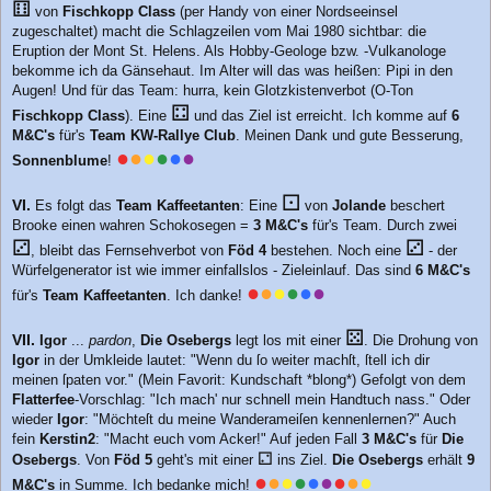
⚅
von
Fischkopp Class
(per Handy von einer Nordseeinsel
zugeschaltet) macht die Schlagzeilen vom Mai 1980 sichtbar: die
Eruption der Mont St. Helens. Als Hobby-Geologe bzw. -Vulkanologe
bekomme ich da Gänsehaut. Im Alter will das was heißen: Pipi in den
Augen! Und für das Team: hurra, kein Glotzkistenverbot (O-Ton
⚃
Fischkopp Class
). Eine
und das Ziel ist erreicht. Ich komme auf
6
M&C's
für's
Team KW-Rallye Club
. Meinen Dank und gute Besserung,
●
●
●
●
●
●
Sonnenblume
!
⚀
VI.
Es folgt das
Team Kaffeetanten
: Eine
von
Jolande
beschert
Brooke einen wahren Schokosegen =
3 M&C's
für's Team. Durch zwei
⚂
⚂
, bleibt das Fernsehverbot von
Föd 4
bestehen. Noch eine
- der
Würfelgenerator ist wie immer einfallslos - Zieleinlauf. Das sind
6 M&C's
●
●
●
●
●
●
für's
Team Kaffeetanten
. Ich danke!
⚄
VII.
Igor
...
pardon
,
Die Osebergs
legt los mit einer
. Die Drohung von
Igor
in der Umkleide lautet: "Wenn du ſo weiter machſt, ſtell ich dir
meinen ſpaten vor." (Mein Favorit: Kundschaft *blong*) Gefolgt von dem
Flatterfee
-Vorschlag: "Ich mach' nur schnell mein Handtuch nass." Oder
wieder
Igor
: "Möchteſt du meine Wanderameiſen kennenlernen?" Auch
fein
Kerstin2
: "Macht euch vom Acker!" Auf jeden Fall
3 M&C's
für
Die
⚁
Osebergs
. Von
Föd 5
geht's mit einer
ins Ziel.
Die Osebergs
erhält
9
●
●
●
●
●
●
●
●
●
M&C's
in Summe. Ich bedanke mich!