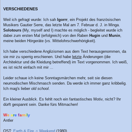
VERSCHIEDENES
Weil ich gefragt wurde: Ich sah
Igorrr
, ein Projekt des französischen
Musikers Gautier Serre, das letzte Mal am 7. Februar d. J. in Minga.
Solotours
(My, myself and I) machte es möglich - begleitet wurde ich
dabei zum ersten Mal (erfolgreich) von den Raben
Hugin
und
Munin
,
meine beiden Hörgeräte (vs. Mittelohrschwerhörigkeit).
Ich habe verschiedene Anglizismen aus dem Text herausgenommen, da
sie mir zu sperrig erschienen. Und habe
letzte
Änderungen (die
Architektur und die Kleidung betreffend) im Text vorgenommen. Ich weiß,
es ist nicht einfach mit mir ...
Leider schaue ich keine Sonntagsmärchen mehr, seit sie diesen
neumodischen Mischmasch senden. Da werde ich immer ganz kribbelig.
Ich mag's lieber
old school
.
Ein kleiner Ausblick. Es fehlt noch ein fantastisches Motiv, nicht? Ihr
dürft gespannt sein. Danke fürs Mitmachen!
W
e
a
r
e
f
a
m
i
l
y
Antler
OST:
Earth & Fire ♫ Weekend
(1980).