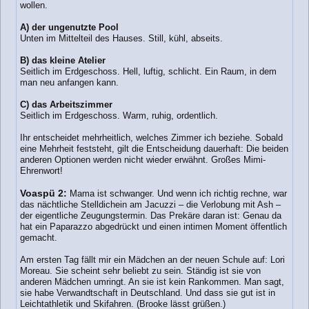
wollen.
A) der ungenutzte Pool
Unten im Mittelteil des Hauses. Still, kühl, abseits.
B) das kleine Atelier
Seitlich im Erdgeschoss. Hell, luftig, schlicht. Ein Raum, in dem
man neu anfangen kann.
C) das Arbeitszimmer
Seitlich im Erdgeschoss. Warm, ruhig, ordentlich.
Ihr entscheidet mehrheitlich, welches Zimmer ich beziehe. Sobald
eine Mehrheit feststeht, gilt die Entscheidung dauerhaft: Die beiden
anderen Optionen werden nicht wieder erwähnt. Großes Mimi-
Ehrenwort!
Voaspü 2:
Mama ist schwanger. Und wenn ich richtig rechne, war
das nächtliche Stelldichein am Jacuzzi – die Verlobung mit Ash –
der eigentliche Zeugungstermin. Das Prekäre daran ist: Genau da
hat ein Paparazzo abgedrückt und einen intimen Moment öffentlich
gemacht.
Am ersten Tag fällt mir ein Mädchen an der neuen Schule auf: Lori
Moreau. Sie scheint sehr beliebt zu sein. Ständig ist sie von
anderen Mädchen umringt. An sie ist kein Rankommen. Man sagt,
sie habe Verwandtschaft in Deutschland. Und dass sie gut ist in
Leichtathletik und Skifahren. (Brooke lässt grüßen.)