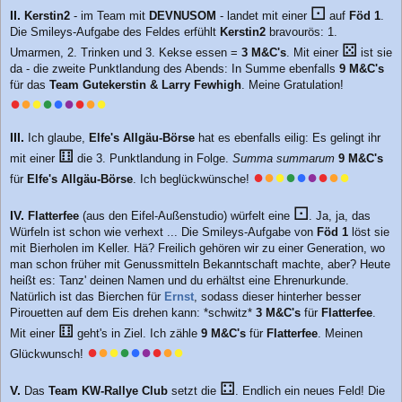
⚀
II.
Kerstin2
- im Team mit
DEVNUSOM
- landet mit einer
auf
Föd 1
.
Die Smileys-Aufgabe des Feldes erfühlt
Kerstin2
bravourös: 1.
⚄
Umarmen, 2. Trinken und 3. Kekse essen =
3 M&C's
. Mit einer
ist sie
da - die zweite Punktlandung des Abends: In Summe ebenfalls
9 M&C's
für das
Team Gutekerstin & Larry Fewhigh
. Meine Gratulation!
●
●
●
●
●
●
●
●
●
III.
Ich glaube,
Elfe's Allgäu-Börse
hat es ebenfalls eilig: Es gelingt ihr
⚅
mit einer
die 3. Punktlandung in Folge.
Summa summarum
9 M&C's
●
●
●
●
●
●
●
●
●
für
Elfe's Allgäu-Börse
. Ich beglückwünsche!
⚀
IV.
Flatterfee
(aus den Eifel-Außenstudio) würfelt eine
. Ja, ja, das
Würfeln ist schon wie verhext ... Die Smileys-Aufgabe von
Föd 1
löst sie
mit Bierholen im Keller. Hä? Freilich gehören wir zu einer Generation, wo
man schon früher mit Genussmitteln Bekanntschaft machte, aber? Heute
heißt es: Tanz' deinen Namen und du erhältst eine Ehrenurkunde.
Natürlich ist das Bierchen für
Ernst
, sodass dieser hinterher besser
Pirouetten auf dem Eis drehen kann: *schwitz*
3 M&C's
für
Flatterfee
.
⚅
Mit einer
geht's in Ziel. Ich zähle
9 M&C's
für
Flatterfee
. Meinen
●
●
●
●
●
●
●
●
●
Glückwunsch!
⚃
V.
Das
Team KW-Rallye Club
setzt die
. Endlich ein neues Feld! Die