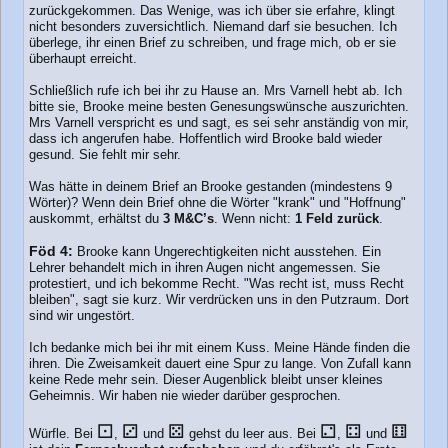
zurückgekommen. Das Wenige, was ich über sie erfahre, klingt
nicht besonders zuversichtlich. Niemand darf sie besuchen. Ich
überlege, ihr einen Brief zu schreiben, und frage mich, ob er sie
überhaupt erreicht.
Schließlich rufe ich bei ihr zu Hause an. Mrs Varnell hebt ab. Ich
bitte sie, Brooke meine besten Genesungswünsche auszurichten.
Mrs Varnell verspricht es und sagt, es sei sehr anständig von mir,
dass ich angerufen habe. Hoffentlich wird Brooke bald wieder
gesund. Sie fehlt mir sehr.
Was hätte in deinem Brief an Brooke gestanden (mindestens 9
Wörter)? Wenn dein Brief ohne die Wörter "krank" und "Hoffnung"
auskommt, erhältst du
3 M&C’s
. Wenn nicht:
1 Feld zurück
.
Föd 4:
Brooke kann Ungerechtigkeiten nicht ausstehen. Ein
Lehrer behandelt mich in ihren Augen nicht angemessen. Sie
protestiert, und ich bekomme Recht. "Was recht ist, muss Recht
bleiben", sagt sie kurz. Wir verdrücken uns in den Putzraum. Dort
sind wir ungestört.
Ich bedanke mich bei ihr mit einem Kuss. Meine Hände finden die
ihren. Die Zweisamkeit dauert eine Spur zu lange. Von Zufall kann
keine Rede mehr sein. Dieser Augenblick bleibt unser kleines
Geheimnis. Wir haben nie wieder darüber gesprochen.
⚀
⚂
⚄
⚁
⚃
⚅
Würfle. Bei
,
und
gehst du leer aus. Bei
,
und