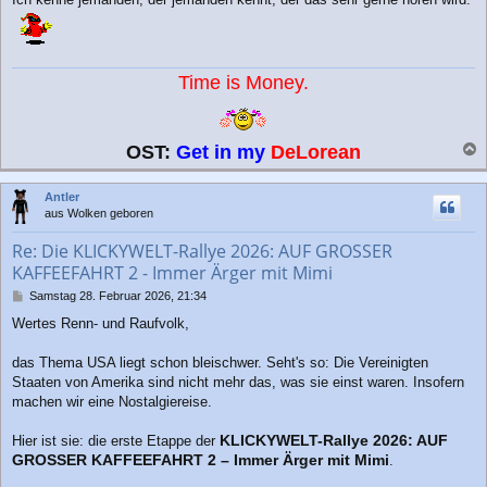
Time is Money.
OST:
Get in my
DeLorean
a
c
Antler
h
aus Wolken geboren
o
b
Re: Die KLICKYWELT-Rallye 2026: AUF GROSSER
e
KAFFEEFAHRT 2 - Immer Ärger mit Mimi
n
B
Samstag 28. Februar 2026, 21:34
e
Wertes Renn- und Raufvolk,
i
t
r
das Thema USA liegt schon bleischwer. Seht's so: Die Vereinigten
a
Staaten von Amerika sind nicht mehr das, was sie einst waren. Insofern
g
machen wir eine Nostalgiereise.
KLICKYWELT-Rallye 2026: AUF
Hier ist sie: die erste Etappe der
GROSSER KAFFEEFAHRT 2 – Immer Ärger mit Mimi
.