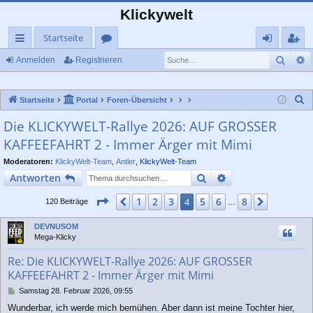
Klickywelt
Startseite
Such
E
ch
or
n
eg
Anmelden
Registrieren
ne
en
m
ist
S
Startseite
Portal
Foren-Übersicht
llz
el
rie
u
Die KLICKYWELT-Rallye 2026: AUF GROSSER
ug
de
re
c
KAFFEEFAHRT 2 - Immer Ärger mit Mimi
rif
n
n
h
e
Moderatoren:
KlickyWelt-Team
,
Antler
,
KlickyWelt-Team
f
Suche
Erweiterte Suche
Antworten
Seite
4
von
8
1
2
3
5
6
8
Vorherige
4
Nächste
120 Beiträge
…
DEVNUSOM
Mega-Klicky
Re: Die KLICKYWELT-Rallye 2026: AUF GROSSER
KAFFEEFAHRT 2 - Immer Ärger mit Mimi
B
Samstag 28. Februar 2026, 09:55
e
Wunderbar, ich werde mich bemühen. Aber dann ist meine Tochter hier,
i