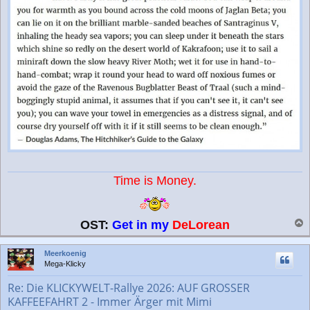
Time is Money.
OST:
Get in my
DeLorean
a
c
Meerkoenig
h
Mega-Klicky
o
b
Re: Die KLICKYWELT-Rallye 2026: AUF GROSSER
e
KAFFEEFAHRT 2 - Immer Ärger mit Mimi
n