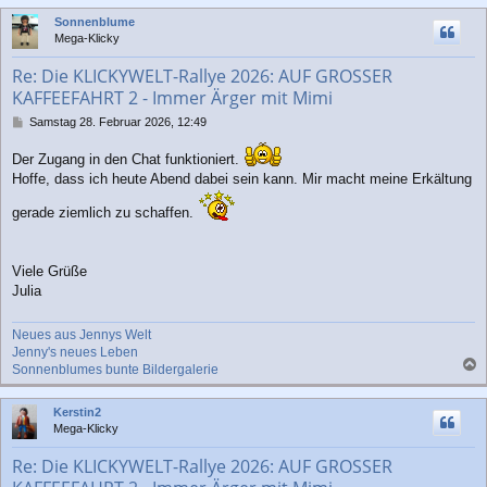
c
Sonnenblume
h
Mega-Klicky
o
b
Re: Die KLICKYWELT-Rallye 2026: AUF GROSSER
e
KAFFEEFAHRT 2 - Immer Ärger mit Mimi
n
B
Samstag 28. Februar 2026, 12:49
e
i
Der Zugang in den Chat funktioniert.
t
Hoffe, dass ich heute Abend dabei sein kann. Mir macht meine Erkältung
r
a
gerade ziemlich zu schaffen.
g
Viele Grüße
Julia
Neues aus Jennys Welt
Jenny's neues Leben
Sonnenblumes bunte Bildergalerie
a
c
Kerstin2
h
Mega-Klicky
o
b
Re: Die KLICKYWELT-Rallye 2026: AUF GROSSER
e
n