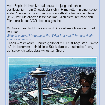
Mein Englischlehrer, Mr. Nakamura, ist jung und schon
desillusioniert – ein Cineast, der sich in Filme rettet. In einer seiner
ersten Stunden schwärmt er uns von Zeffirellis Romeo und Julia
(1968) vor. Die anderen lässt das kalt. Mich nicht. Ich habe den
Film dank Mums VCR ebenfalls gesehen.
Mr. Nakamura glaubt mir kein Wort. Also zitiere ich aus dem Lied
im Film: "
What is a youth? Impetuous fire. What is a maid? Ice and desire.
The world wags on.
" Dann wird er weich. Endlich glaubt er mir. Er ist begeistert: "Wenn
du’s hinbekommst, ein kleines Stück daraus zu schreiben", sagt
er, "sorge ich dafür, dass wir es aufführen."