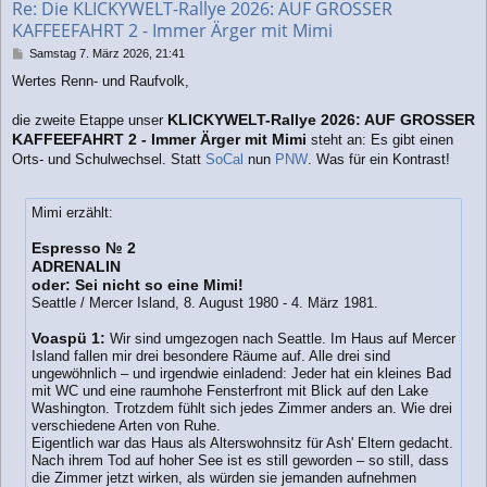
Re: Die KLICKYWELT-Rallye 2026: AUF GROSSER
e
KAFFEEFAHRT 2 - Immer Ärger mit Mimi
n
B
Samstag 7. März 2026, 21:41
e
Wertes Renn- und Raufvolk,
i
t
KLICKYWELT-Rallye 2026: AUF GROSSER
r
die zweite Etappe unser
a
KAFFEEFAHRT 2 - Immer Ärger mit Mimi
steht an: Es gibt einen
g
Orts- und Schulwechsel. Statt
SoCal
nun
PNW
. Was für ein Kontrast!
Mimi erzählt:
Espresso № 2
ADRENALIN
oder: Sei nicht so eine Mimi!
Seattle / Mercer Island, 8. August 1980 - 4. März 1981.
Voaspü 1:
Wir sind umgezogen nach Seattle. Im Haus auf Mercer
Island fallen mir drei besondere Räume auf. Alle drei sind
ungewöhnlich – und irgendwie einladend: Jeder hat ein kleines Bad
mit WC und eine raumhohe Fensterfront mit Blick auf den Lake
Washington. Trotzdem fühlt sich jedes Zimmer anders an. Wie drei
verschiedene Arten von Ruhe.
Eigentlich war das Haus als Alterswohnsitz für Ash' Eltern gedacht.
Nach ihrem Tod auf hoher See ist es still geworden – so still, dass
die Zimmer jetzt wirken, als würden sie jemanden aufnehmen