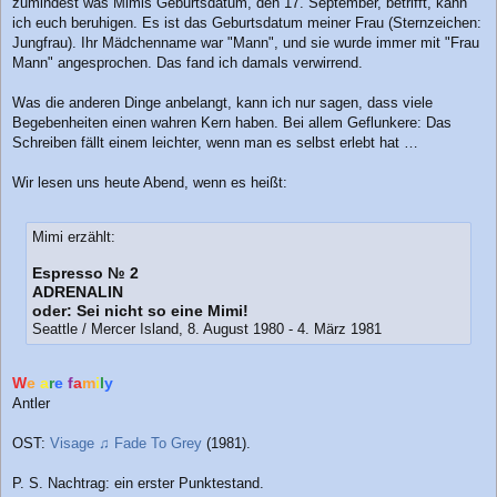
r
zumindest was Mimis Geburtsdatum, den 17. September, betrifft, kann
a
ich euch beruhigen. Es ist das Geburtsdatum meiner Frau (Sternzeichen:
g
Jungfrau). Ihr Mädchenname war "Mann", und sie wurde immer mit "Frau
Mann" angesprochen. Das fand ich damals verwirrend.
Was die anderen Dinge anbelangt, kann ich nur sagen, dass viele
Begebenheiten einen wahren Kern haben. Bei allem Geflunkere: Das
Schreiben fällt einem leichter, wenn man es selbst erlebt hat …
Wir lesen uns heute Abend, wenn es heißt:
Mimi erzählt:
Espresso № 2
ADRENALIN
oder: Sei nicht so eine Mimi!
Seattle / Mercer Island, 8. August 1980 - 4. März 1981
W
e
a
r
e
f
a
m
i
l
y
Antler
OST:
Visage ♫ Fade To Grey
(1981).
P. S. Nachtrag: ein erster Punktestand.