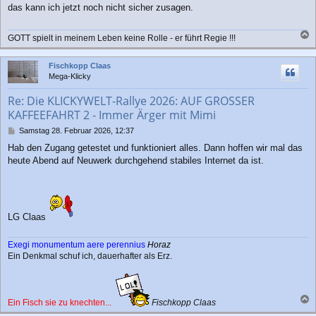
das kann ich jetzt noch nicht sicher zusagen.
t
r
a
GOTT spielt in meinem Leben keine Rolle - er führt Regie !!!
g
a
c
Fischkopp Claas
h
Mega-Klicky
o
b
Re: Die KLICKYWELT-Rallye 2026: AUF GROSSER
e
KAFFEEFAHRT 2 - Immer Ärger mit Mimi
n
B
Samstag 28. Februar 2026, 12:37
e
Hab den Zugang getestet und funktioniert alles. Dann hoffen wir mal das
i
heute Abend auf Neuwerk durchgehend stabiles Internet da ist.
t
r
a
g
LG Claas
Exegi monumentum aere perennius
Horaz
Ein Denkmal schuf ich, dauerhafter als Erz.
Ein Fisch sie zu knechten...
Fischkopp Claas
a