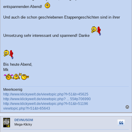
entspannenden Abend!
Und auch die schon geschriebenen Etappengeschichten sind in ihrer
Umsetzung sehr interessant und spannend! Danke
Bis heute Abend,
Mk
Meerkoenig
http://www.klickywelt.de/viewtopic.php?f=51&t=45625
http://www.klickywelt.de/viewtopic.php? ... 55#p706990
http://www.klickywelt.de/viewtopic.php?f=51&t=51196
viewtopic.php?f=51&t=65643
a
c
DEVNUSOM
h
Mega-Klicky
o
b