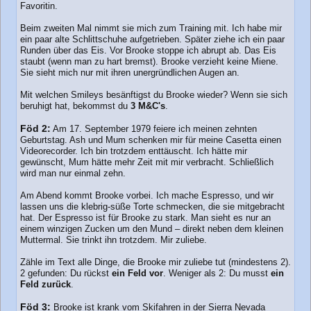
Favoritin.
Beim zweiten Mal nimmt sie mich zum Training mit. Ich habe mir
ein paar alte Schlittschuhe aufgetrieben. Später ziehe ich ein paar
Runden über das Eis. Vor Brooke stoppe ich abrupt ab. Das Eis
staubt (wenn man zu hart bremst). Brooke verzieht keine Miene.
Sie sieht mich nur mit ihren unergründlichen Augen an.
Mit welchen Smileys besänftigst du Brooke wieder? Wenn sie sich
beruhigt hat, bekommst du
3 M&C's
.
Föd 2:
Am 17. September 1979 feiere ich meinen zehnten
Geburtstag. Ash und Mum schenken mir für meine Casetta einen
Videorecorder. Ich bin trotzdem enttäuscht. Ich hätte mir
gewünscht, Mum hätte mehr Zeit mit mir verbracht. Schließlich
wird man nur einmal zehn.
Am Abend kommt Brooke vorbei. Ich mache Espresso, und wir
lassen uns die klebrig-süße Torte schmecken, die sie mitgebracht
hat. Der Espresso ist für Brooke zu stark. Man sieht es nur an
einem winzigen Zucken um den Mund – direkt neben dem kleinen
Muttermal. Sie trinkt ihn trotzdem. Mir zuliebe.
Zähle im Text alle Dinge, die Brooke mir zuliebe tut (mindestens 2).
2 gefunden: Du rückst
ein Feld vor
. Weniger als 2: Du musst
ein
Feld zurück
.
Föd 3:
Brooke ist krank vom Skifahren in der Sierra Nevada