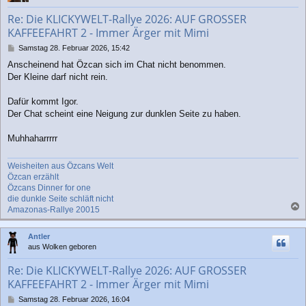
b
Re: Die KLICKYWELT-Rallye 2026: AUF GROSSER
e
KAFFEEFAHRT 2 - Immer Ärger mit Mimi
n
B
Samstag 28. Februar 2026, 15:42
e
Anscheinend hat Özcan sich im Chat nicht benommen.
i
Der Kleine darf nicht rein.
t
r
a
Dafür kommt Igor.
g
Der Chat scheint eine Neigung zur dunklen Seite zu haben.
Muhhaharrrrr
Weisheiten aus Özcans Welt
Özcan erzählt
Özcans Dinner for one
die dunkle Seite schläft nicht
Amazonas-Rallye 20015
a
c
Antler
h
aus Wolken geboren
o
b
Re: Die KLICKYWELT-Rallye 2026: AUF GROSSER
e
KAFFEEFAHRT 2 - Immer Ärger mit Mimi
n
B
Samstag 28. Februar 2026, 16:04