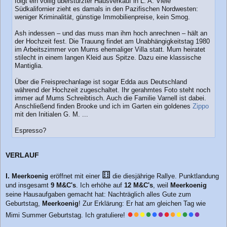
folgt ein völlig überstürzter Hausverkauf in L. A. Viele
Südkalifornier zieht es damals in den Pazifischen Nordwesten:
weniger Kriminalität, günstige Immobilienpreise, kein Smog.
Ash indessen – und das muss man ihm hoch anrechnen – hält an
der Hochzeit fest. Die Trauung findet am Unabhängigkeitstag 1980
im Arbeitszimmer von Mums ehemaliger Villa statt. Mum heiratet
stilecht in einem langen Kleid aus Spitze. Dazu eine klassische
Mantiglia.
Über die Freisprechanlage ist sogar Edda aus Deutschland
während der Hochzeit zugeschaltet. Ihr gerahmtes Foto steht noch
immer auf Mums Schreibtisch. Auch die Familie Varnell ist dabei.
Anschließend finden Brooke und ich im Garten ein goldenes
Zippo
mit den Initialen G. M. ...
Espresso?
VERLAUF
⚅
I.
Meerkoenig
eröffnet mit einer
die diesjährige Rallye. Punktlandung
und insgesamt
9 M&C's
. Ich erhöhe auf
12 M&C's
, weil
Meerkoenig
seine Hausaufgaben gemacht hat: Nachträglich alles Gute zum
Geburtstag,
Meerkoenig
! Zur Erklärung: Er hat am gleichen Tag wie
●
●
●
●
●
●
●
●
●
●
●
●
Mimi Summer Geburtstag. Ich gratuliere!