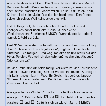
Also schreibe ich nicht um. Die Namen bleiben. Romeo, Mercutio,
Benvolio, Tybalt. Wenn die Jungs nicht spielen, spielen wir sie
eben selbst. Mädchen in Männerrollen. Keine Diskussion. Kein
Kichern. Lori spielt Julia. Das darf ich bestimmen. Den Romeo
spiele ich selbst. Weil keine andere es will.
Liste 3 Dinge auf, die ihr euch neben Floretts, Helme und
Fechtjacken sonst noch leiht. Genau 3, aber keine
Wiederholungen. Es winken
3 M&C's
. Wenn du stockst oder 4
nennst:
1 Feld zurück
.
Föd 3:
Vor der ersten Probe ruft mich Lori an. Ihre Stimme klingt
dünn. "Ich kann dich auch gut leiden", sagt sie. Dann gleich
hinterher: "Bis morgen!" Und weg. Ich sitze da und starre auf den
Hörer. Perplex. Wie soll ich das nehmen? Ist das eine Absage?
Oder gar ein Ja?
Bei der Probe sind wir beide fahrig. Vor allem bei der Balkonszene
– unser schwerer Einstieg. Unsere Hände sind feucht. Ständig ist
mir Loris langes Haar im Weg. Ihr Gesicht ist gerötet. Unsere
Stimmen könnten lauter sein. Deutlicher. Das üben wir noch.
Zumindest: Der Text sitzt.
⚀
⚁
Absage oder Ja? Würfle.
und
: Es fühlt sich an wie eine
⚂
⚃
Absage →
1 Feld zurück.
und
: Es bleibt unklar → nichts
⚄
⚅
passiert.
und
: Es fühlt sich an wie ein Ja. →
3 M&C's
.