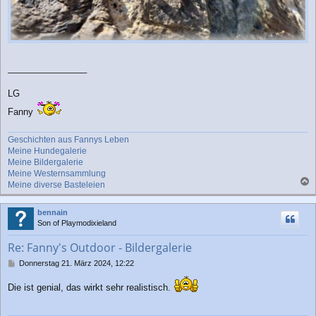
________________
LG
Fanny
Geschichten aus Fannys Leben
Meine Hundegalerie
Meine Bildergalerie
Meine Westernsammlung
Meine diverse Basteleien
a
c
bennain
h
Son of Playmodixieland
o
b
Re: Fanny's Outdoor - Bildergalerie
e
n
B
Donnerstag 21. März 2024, 12:22
e
i
Die ist genial, das wirkt sehr realistisch.
t
r
a