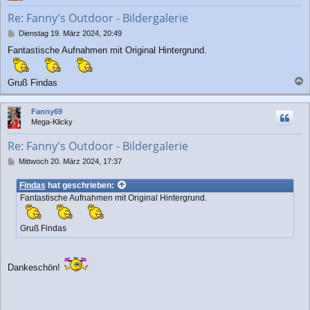
b
Re: Fanny's Outdoor - Bildergalerie
e
n
B
Dienstag 19. März 2024, 20:49
e
Fantastische Aufnahmen mit Original Hintergrund.
i
t
r
Gruß Findas
a
a
g
c
Fanny69
h
Mega-Klicky
o
b
Re: Fanny's Outdoor - Bildergalerie
e
n
B
Mittwoch 20. März 2024, 17:37
e
i
Findas
hat geschrieben:
t
Fantastische Aufnahmen mit Original Hintergrund.
r
a
g
Gruß Findas
Dankeschön!