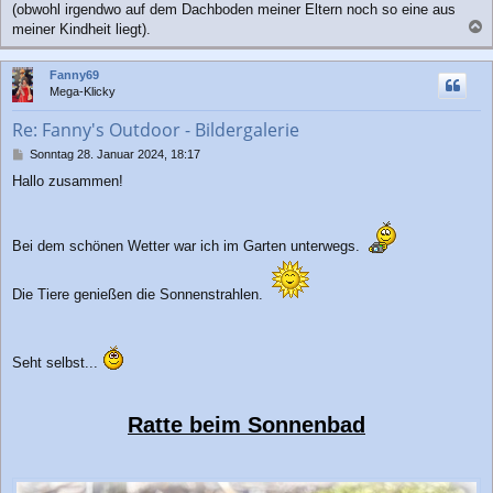
(obwohl irgendwo auf dem Dachboden meiner Eltern noch so eine aus
g
meiner Kindheit liegt).
a
c
Fanny69
h
Mega-Klicky
o
b
Re: Fanny's Outdoor - Bildergalerie
e
n
B
Sonntag 28. Januar 2024, 18:17
e
Hallo zusammen!
i
t
r
a
Bei dem schönen Wetter war ich im Garten unterwegs.
g
Die Tiere genießen die Sonnenstrahlen.
Seht selbst...
Ratte beim Sonnenbad