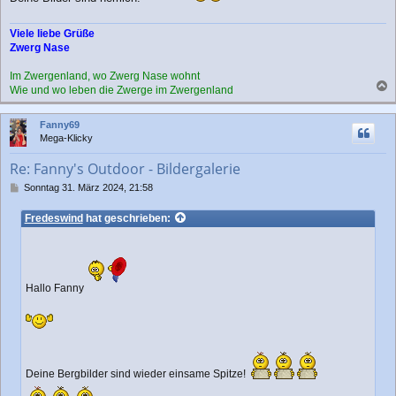
g
Viele liebe Grüße
Zwerg Nase
Im Zwergenland, wo Zwerg Nase wohnt
Wie und wo leben die Zwerge im Zwergenland
a
c
Fanny69
h
Mega-Klicky
o
b
Re: Fanny's Outdoor - Bildergalerie
e
n
B
Sonntag 31. März 2024, 21:58
e
i
Fredeswind
hat geschrieben:
t
r
a
g
Hallo Fanny
Deine Bergbilder sind wieder einsame Spitze!