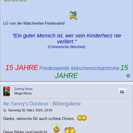
LG von der Märchenfee Ferdeswind
"Ein guter Mensch ist, wer sein Kinderherz nie
verliert."
(Chinesische Weisheit)
15 JAHRE
15
Fredeswinds Märchenschatztruhe
JAHRE
a
c
Zwerg Nase
h
Mega-Klicky
o
b
Re: Fanny's Outdoor - Bildergalerie
e
n
B
Samstag 30. März 2024, 18:54
e
Danke, wünsche Dir auch schöne Ostern,
i
t
r
Deine Bilder sind herrlich!
a