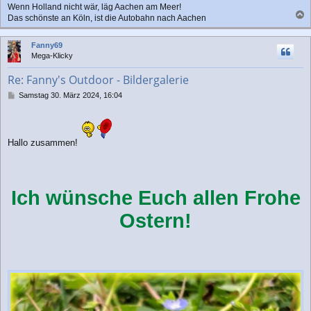
Wenn Holland nicht wär, läg Aachen am Meer!
g
Das schönste an Köln, ist die Autobahn nach Aachen
a
c
Fanny69
h
Mega-Klicky
o
b
Re: Fanny's Outdoor - Bildergalerie
e
n
B
Samstag 30. März 2024, 16:04
e
i
t
r
Hallo zusammen!
a
g
Ich wünsche Euch allen Frohe
Ostern!