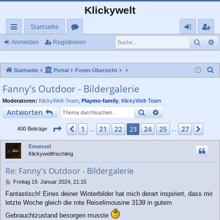
Klickywelt
Startseite
Such
E
ch
or
n
eg
Anmelden
Registrieren
ne
en
m
ist
S
Startseite
Portal
Foren-Übersicht
llz
el
rie
u
Fanny's Outdoor - Bildergalerie
ug
de
re
c
Moderatoren:
KlickyWelt-Team
,
Playmo-family
,
KlickyWelt-Team
rif
n
n
h
Suche
Erweiterte Suche
Antworten
e
f
Seite
23
von
27
1
21
22
24
25
27
Vorherige
23
Näc
400 Beiträge
…
…
Emanuel
Klickyweltfrischling
Re: Fanny's Outdoor - Bildergalerie
B
Freitag 19. Januar 2024, 21:15
e
Fantastisch! Eines deiner Winterbilder hat mich derart inspiriert, dass mir
i
letzte Woche gleich die rote Reiselimousine 3139 in gutem
t
r
Gebrauchtzustand besorgen musste
a