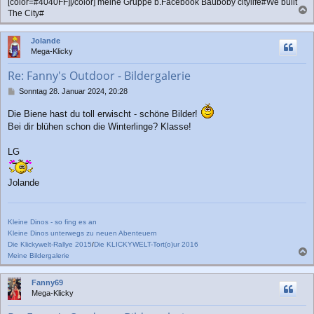
[color=#4040FF][/color] meine Gruppe b.Facebook Bauboby citylife#We built
The City#
a
c
Jolande
h
Mega-Klicky
o
b
Re: Fanny's Outdoor - Bildergalerie
e
n
B
Sonntag 28. Januar 2024, 20:28
e
i
Die Biene hast du toll erwischt - schöne Bilder!
t
Bei dir blühen schon die Winterlinge? Klasse!
r
a
LG
g
Jolande
Kleine Dinos - so fing es an
Kleine Dinos unterwegs zu neuen Abenteuern
Die Klickywelt-Rallye 2015
/
Die KLICKYWELT-Tort(o)ur 2016
Meine Bildergalerie
a
c
Fanny69
h
Mega-Klicky
o
b