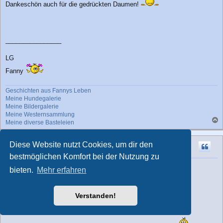
Dankeschön auch für die gedrückten Daumen!
________________
LG
Fanny
Geschichten aus Fannys Leben
Meine Hundegalerie
Meine Bildergalerie
Meine Westernsammlung
Meine diverse Basteleien
a
c
Fanny69
Diese Website nutzt Cookies, um dir den
h
Mega-Klicky
o
bestmöglichen Komfort bei der Nutzung zu
b
Re: Fanny's Outdoor - Bildergalerie
e
bieten.
Mehr erfahren
n
B
Mittwoch 17. April 2024, 20:30
e
Hallo zusammen,
i
Verstanden!
t
r
a
g