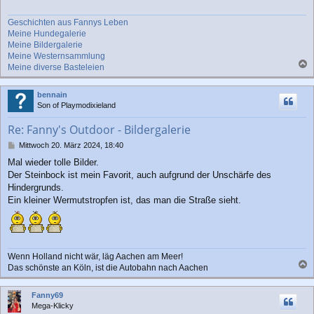
Geschichten aus Fannys Leben
Meine Hundegalerie
Meine Bildergalerie
Meine Westernsammlung
Meine diverse Basteleien
a
c
bennain
h
Son of Playmodixieland
o
b
Re: Fanny's Outdoor - Bildergalerie
e
n
B
Mittwoch 20. März 2024, 18:40
e
Mal wieder tolle Bilder.
i
Der Steinbock ist mein Favorit, auch aufgrund der Unschärfe des
t
r
Hindergrunds.
a
Ein kleiner Wermutstropfen ist, das man die Straße sieht.
g
Wenn Holland nicht wär, läg Aachen am Meer!
Das schönste an Köln, ist die Autobahn nach Aachen
a
c
Fanny69
h
Mega-Klicky
o