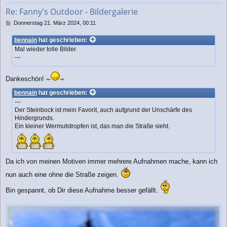
b
Re: Fanny's Outdoor - Bildergalerie
e
n
B
Donnerstag 21. März 2024, 00:11
e
i
bennain
hat geschrieben:
t
Mal wieder tolle Bilder.
r
---
a
g
Dankeschön!
bennain
hat geschrieben:
---
Der Steinbock ist mein Favorit, auch aufgrund der Unschärfe des
Hindergrunds.
Ein kleiner Wermutstropfen ist, das man die Straße sieht.
Da ich von meinen Motiven immer mehrere Aufnahmen mache, kann ich
nun auch eine ohne die Straße zeigen.
Bin gespannt, ob Dir diese Aufnahme besser gefällt.