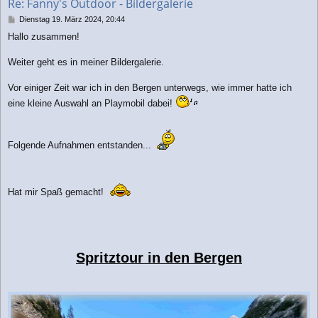
Re: Fanny's Outdoor - Bildergalerie
e
n
B
Dienstag 19. März 2024, 20:44
e
Hallo zusammen!
i
t
r
Weiter geht es in meiner Bildergalerie.
a
g
Vor einiger Zeit war ich in den Bergen unterwegs, wie immer hatte ich
eine kleine Auswahl an Playmobil dabei!
Folgende Aufnahmen entstanden...
Hat mir Spaß gemacht!
Spritztour in den Bergen