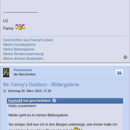
_________________
LG
Fanny
Geschichten aus Fannys Leben
Meine Hundegalerie
Meine Bildergalerie
Meine Westernsammlung
Meine diverse Basteleien
a
c
Fredeswind
h
die Märchenfee
o
b
Re: Fanny's Outdoor - Bildergalerie
e
n
B
Samstag 30. März 2024, 17:38
e
i
Fanny69
hat geschrieben:
t
Hallo zusammen!
r
a
Weiter geht es in meiner Bildergalerie.
g
Vor einiger Zeit war ich in den Bergen unterwegs, wie immer hatte ich