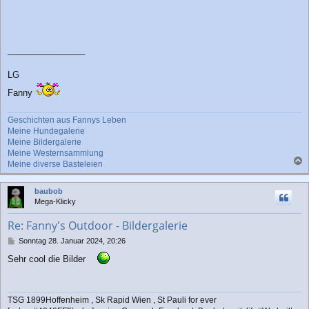
________________
LG
Fanny
Geschichten aus Fannys Leben
Meine Hundegalerie
Meine Bildergalerie
Meine Westernsammlung
Meine diverse Basteleien
a
c
baubob
h
Mega-Klicky
o
b
Re: Fanny's Outdoor - Bildergalerie
e
n
B
Sonntag 28. Januar 2024, 20:26
e
Sehr cool die Bilder
i
t
r
a
TSG 1899Hoffenheim , Sk Rapid Wien , St Pauli for ever
g