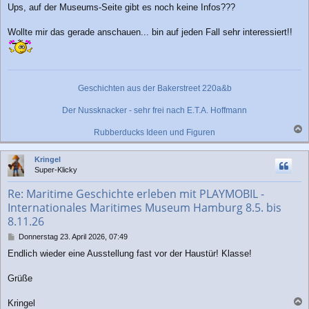
Ups, auf der Museums-Seite gibt es noch keine Infos???
i
t
r
Wollte mir das gerade anschauen... bin auf jeden Fall sehr interessiert!!
a
g
Geschichten aus der Bakerstreet 220a&b
Der Nussknacker - sehr frei nach E.T.A. Hoffmann
Rubberducks Ideen und Figuren
a
c
Kringel
h
Super-Klicky
o
b
Re: Maritime Geschichte erleben mit PLAYMOBIL -
e
Internationales Maritimes Museum Hamburg 8.5. bis
n
8.11.26
B
Donnerstag 23. April 2026, 07:49
e
Endlich wieder eine Ausstellung fast vor der Haustür! Klasse!
i
t
r
Grüße
a
g
Kringel