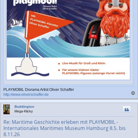
PLAYMOBIL Diorama Artist Oliver Schaffer
http://www.oliverschaffer.de
a
c
Buddington
h
Mega-Klicky
o
b
Re: Maritime Geschichte erleben mit PLAYMOBIL -
e
Internationales Maritimes Museum Hamburg 8.5. bis
n
8.11.26