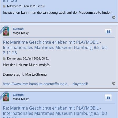
8.11.26
B
Mittwoch 29. April 2026, 23:56
e
Inzwischen kann man die Einladung auch auf der Museumsseite finden.
i
t
a
r
a
c
Online
Online
Gertrud
g
h
Mega-Klicky
o
b
Re: Maritime Geschichte erleben mit PLAYMOBIL -
e
Internationales Maritimes Museum Hamburg 8.5. bis
n
8.11.26
B
Donnerstag 30. April 2026, 08:51
e
Hier der Link zur Museumsinfo
i
t
r
Donnerstag 7. Mai Eröffnung
a
g
https://www.imm-hamburg.de/eroeffnung-d ... playmobil/
a
c
Online
Online
Gertrud
h
Mega-Klicky
o
b
Re: Maritime Geschichte erleben mit PLAYMOBIL -
e
Internationales Maritimes Museum Hamburg 8.5. bis
n