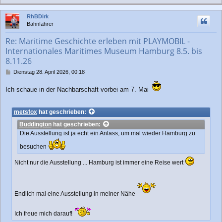
a
c
RhBDirk
h
Bahnfahrer
o
b
Re: Maritime Geschichte erleben mit PLAYMOBIL -
e
Internationales Maritimes Museum Hamburg 8.5. bis
n
8.11.26
B
Dienstag 28. April 2026, 00:18
e
i
Ich schaue in der Nachbarschaft vorbei am 7. Mai
t
r
a
metsfox
hat geschrieben:
g
Buddington
hat geschrieben:
Die Ausstellung ist ja echt ein Anlass, um mal wieder Hamburg zu
besuchen
Nicht nur die Ausstellung ... Hamburg ist immer eine Reise wert
Endlich mal eine Ausstellung in meiner Nähe
Ich freue mich darauf!