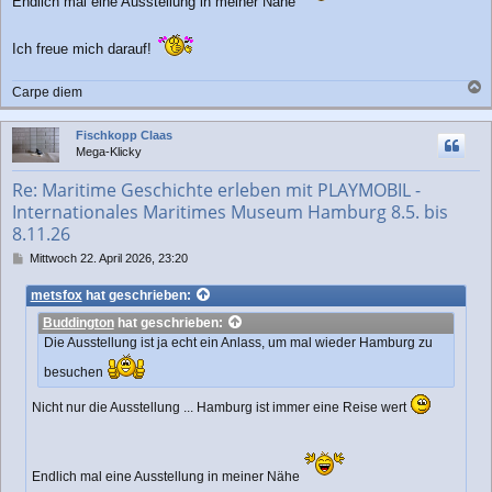
Endlich mal eine Ausstellung in meiner Nähe
Ich freue mich darauf!
Carpe diem
a
c
Fischkopp Claas
h
Mega-Klicky
o
b
Re: Maritime Geschichte erleben mit PLAYMOBIL -
e
Internationales Maritimes Museum Hamburg 8.5. bis
n
8.11.26
B
Mittwoch 22. April 2026, 23:20
e
i
metsfox
hat geschrieben:
t
Buddington
hat geschrieben:
r
a
Die Ausstellung ist ja echt ein Anlass, um mal wieder Hamburg zu
g
besuchen
Nicht nur die Ausstellung ... Hamburg ist immer eine Reise wert
Endlich mal eine Ausstellung in meiner Nähe