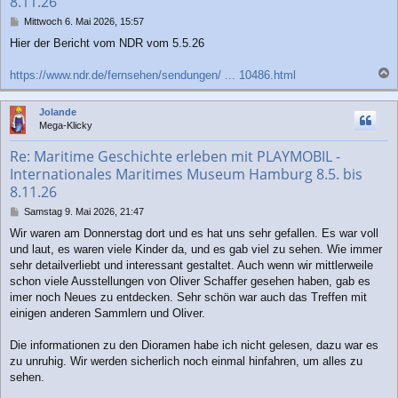
8.11.26
B
Mittwoch 6. Mai 2026, 15:57
e
Hier der Bericht vom NDR vom 5.5.26
i
t
r
https://www.ndr.de/fernsehen/sendungen/ ... 10486.html
a
a
g
c
Jolande
h
Mega-Klicky
o
b
Re: Maritime Geschichte erleben mit PLAYMOBIL -
e
Internationales Maritimes Museum Hamburg 8.5. bis
n
8.11.26
B
Samstag 9. Mai 2026, 21:47
e
Wir waren am Donnerstag dort und es hat uns sehr gefallen. Es war voll
i
und laut, es waren viele Kinder da, und es gab viel zu sehen. Wie immer
t
r
sehr detailverliebt und interessant gestaltet. Auch wenn wir mittlerweile
a
schon viele Ausstellungen von Oliver Schaffer gesehen haben, gab es
g
imer noch Neues zu entdecken. Sehr schön war auch das Treffen mit
einigen anderen Sammlern und Oliver.
Die informationen zu den Dioramen habe ich nicht gelesen, dazu war es
zu unruhig. Wir werden sicherlich noch einmal hinfahren, um alles zu
sehen.