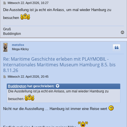
B
Mittwoch 22. April 2026, 16:27
e
Die Ausstellung ist ja echt ein Anlass, um mal wieder Hamburg zu
i
t
besuchen
r
a
g
Gruß
Buddington
a
c
metsfox
h
Mega-Klicky
o
b
Re: Maritime Geschichte erleben mit PLAYMOBIL -
e
Internationales Maritimes Museum Hamburg 8.5. bis
n
8.11.26
B
Mittwoch 22. April 2026, 20:45
e
i
Buddington
hat geschrieben:
t
Die Ausstellung ist ja echt ein Anlass, um mal wieder Hamburg zu
r
a
besuchen
g
Nicht nur die Ausstellung ... Hamburg ist immer eine Reise wert