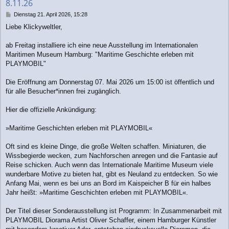
8.11.26
B
Dienstag 21. April 2026, 15:28
e
Liebe Klickyweltler,
i
t
r
ab Freitag installiere ich eine neue Ausstellung im Internationalen
a
Maritimen Museum Hamburg: "Maritime Geschichte erleben mit
g
PLAYMOBIL"
Die Eröffnung am Donnerstag 07. Mai 2026 um 15:00 ist öffentlich und
für alle Besucher*innen frei zugänglich.
Hier die offizielle Ankündigung:
»Maritime Geschichten erleben mit PLAYMOBIL«
Oft sind es kleine Dinge, die große Welten schaffen. Miniaturen, die
Wissbegierde wecken, zum Nachforschen anregen und die Fantasie auf
Reise schicken. Auch wenn das Internationale Maritime Museum viele
wunderbare Motive zu bieten hat, gibt es Neuland zu entdecken. So wie
Anfang Mai, wenn es bei uns an Bord im Kaispeicher B für ein halbes
Jahr heißt: »Maritime Geschichten erleben mit PLAYMOBIL«.
Der Titel dieser Sonderausstellung ist Programm: In Zusammenarbeit mit
PLAYMOBIL Diorama Artist Oliver Schaffer, einem Hamburger Künstler