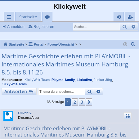
Klickywelt
Startseite
Such
E
ch
or
n
eg
Anmelden
Registrieren
ne
en
m
ist
S
Startseite
Portal
Foren-Übersicht
llz
el
rie
u
Maritime Geschichte erleben mit PLAYMOBIL -
ug
de
re
c
Internationales Maritimes Museum Hamburg
rif
n
n
h
8.5. bis 8.11.26
e
f
Moderatoren:
KlickyWelt-Team
,
Playmo-family
,
Littledive
,
Junker Jörg
,
KlickyWelt-Team
Suche
Erweiterte Suche
Antworten
2
3
1
Nächste
36 Beiträge
Oliver S.
Diorama Artist
Maritime Geschichte erleben mit PLAYMOBIL -
Internationales Maritimes Museum Hamburg 8.5. bis