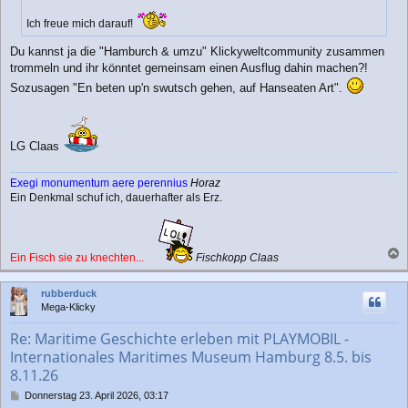
Ich freue mich darauf!
Du kannst ja die "Hamburch & umzu" Klickyweltcommunity zusammen
trommeln und ihr könntet gemeinsam einen Ausflug dahin machen?!
Sozusagen "En beten up'n swutsch gehen, auf Hanseaten Art".
LG Claas
Exegi monumentum aere perennius
Horaz
Ein Denkmal schuf ich, dauerhafter als Erz.
Ein Fisch sie zu knechten...
Fischkopp Claas
a
c
rubberduck
h
Mega-Klicky
o
b
Re: Maritime Geschichte erleben mit PLAYMOBIL -
e
Internationales Maritimes Museum Hamburg 8.5. bis
n
8.11.26
B
Donnerstag 23. April 2026, 03:17
e