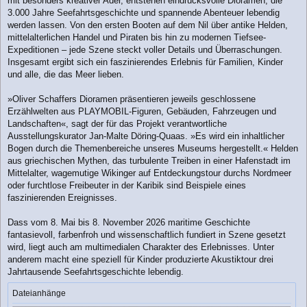
mit besonders kreativer Ader, entstehen eindrucksvolle Dioramen, die
3.000 Jahre Seefahrtsgeschichte und spannende Abenteuer lebendig
werden lassen. Von den ersten Booten auf dem Nil über antike Helden,
mittelalterlichen Handel und Piraten bis hin zu modernen Tiefsee-
Expeditionen – jede Szene steckt voller Details und Überraschungen.
Insgesamt ergibt sich ein faszinierendes Erlebnis für Familien, Kinder
und alle, die das Meer lieben.
»Oliver Schaffers Dioramen präsentieren jeweils geschlossene
Erzählwelten aus PLAYMOBIL-Figuren, Gebäuden, Fahrzeugen und
Landschaften«, sagt der für das Projekt verantwortliche
Ausstellungskurator Jan-Malte Döring-Quaas. »Es wird ein inhaltlicher
Bogen durch die Themenbereiche unseres Museums hergestellt.« Helden
aus griechischen Mythen, das turbulente Treiben in einer Hafenstadt im
Mittelalter, wagemutige Wikinger auf Entdeckungstour durchs Nordmeer
oder furchtlose Freibeuter in der Karibik sind Beispiele eines
faszinierenden Ereignisses.
Dass vom 8. Mai bis 8. November 2026 maritime Geschichte
fantasievoll, farbenfroh und wissenschaftlich fundiert in Szene gesetzt
wird, liegt auch am multimedialen Charakter des Erlebnisses. Unter
anderem macht eine speziell für Kinder produzierte Akustiktour drei
Jahrtausende Seefahrtsgeschichte lebendig.
Dateianhänge