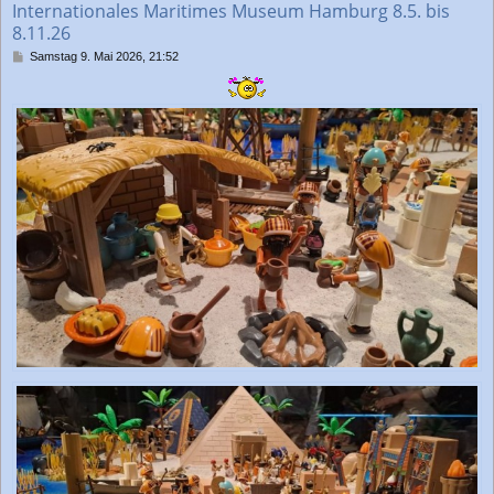
Internationales Maritimes Museum Hamburg 8.5. bis
n
8.11.26
B
Samstag 9. Mai 2026, 21:52
e
i
t
r
a
g