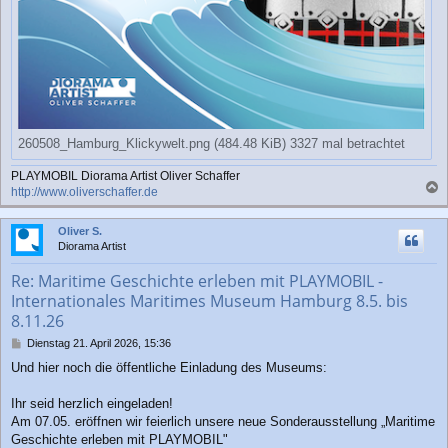
260508_Hamburg_Klickywelt.png (484.48 KiB) 3327 mal betrachtet
PLAYMOBIL Diorama Artist Oliver Schaffer
http://www.oliverschaffer.de
a
c
Oliver S.
h
Diorama Artist
o
b
Re: Maritime Geschichte erleben mit PLAYMOBIL -
e
Internationales Maritimes Museum Hamburg 8.5. bis
n
8.11.26
B
Dienstag 21. April 2026, 15:36
e
Und hier noch die öffentliche Einladung des Museums:
i
t
r
Ihr seid herzlich eingeladen!
a
Am 07.05. eröffnen wir feierlich unsere neue Sonderausstellung „Maritime
g
Geschichte erleben mit PLAYMOBIL"