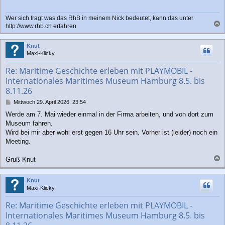
Wer sich fragt was das RhB in meinem Nick bedeutet, kann das unter
http://www.rhb.ch erfahren
a
c
Knut
h
Maxi-Klicky
o
b
Re: Maritime Geschichte erleben mit PLAYMOBIL -
e
Internationales Maritimes Museum Hamburg 8.5. bis
n
8.11.26
B
Mittwoch 29. April 2026, 23:54
e
Werde am 7. Mai wieder einmal in der Firma arbeiten, und von dort zum
i
Museum fahren.
t
r
Wird bei mir aber wohl erst gegen 16 Uhr sein. Vorher ist (leider) noch ein
a
Meeting.
g
Gruß Knut
a
c
Knut
h
Maxi-Klicky
o
b
Re: Maritime Geschichte erleben mit PLAYMOBIL -
e
Internationales Maritimes Museum Hamburg 8.5. bis
n