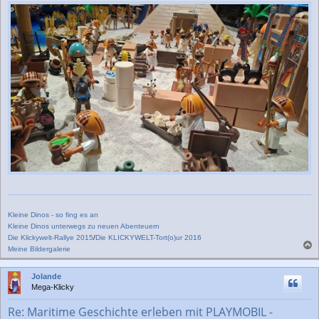
Kleine Dinos - so fing es an
Kleine Dinos unterwegs zu neuen Abenteuern
Die Klickywelt-Rallye 2015
/
Die KLICKYWELT-Tort(o)ur 2016
Meine Bildergalerie
a
c
Jolande
h
Mega-Klicky
o
b
Re: Maritime Geschichte erleben mit PLAYMOBIL -
e