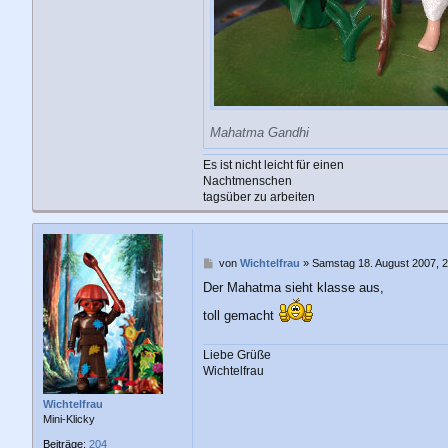
Mahatma Gandhi
Es ist nicht leicht für einen
Nachtmenschen
tagsüber zu arbeiten
B
von
Wichtelfrau
»
Samstag 18. August 2007, 2
e
Der Mahatma sieht klasse aus,
i
t
toll gemacht
r
a
g
Liebe Grüße
Wichtelfrau
Wichtelfrau
Mini-Klicky
Beiträge:
204