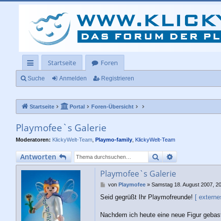
Startseite
Foren
ch
Suche
Anmelden
Registrieren
ne
Startseite
Portal
Foren-Übersicht
llz
ug
Playmofee`s Galerie
rif
Moderatoren:
KlickyWelt-Team
,
Playmo-family
,
KlickyWelt-Team
f
Suche
Erweiterte Su
Antworten
Playmofee`s Galerie
B
von
Playmofee
»
Samstag 18. August 2007, 2
e
Seid gegrüßt Ihr Playmofreunde!
[ externe
i
t
r
Nachdem ich heute eine neue Figur gebaste