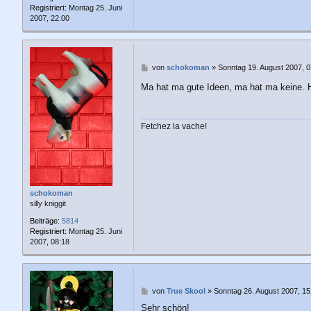
Registriert:
Montag 25. Juni
2007, 22:00
B
von
schokoman
»
Sonntag 19. August 2007, 0
e
Ma hat ma gute Ideen, ma hat ma keine. H
i
t
r
a
Fetchez la vache!
g
schokoman
silly kniggit
Beiträge:
5814
Registriert:
Montag 25. Juni
2007, 08:18
B
von
True Skool
»
Sonntag 26. August 2007, 15
e
Sehr schön!
i