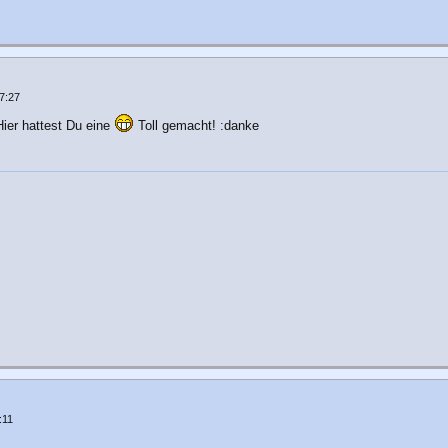
7:27
ier hattest Du eine
Toll gemacht! :danke
:11