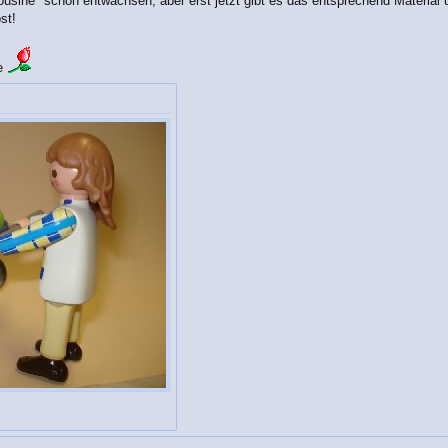
usine" schon entwachsen, aber erst jetzt gibt es das entsprechend Material 
st!
ee