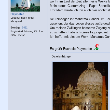
a
wo Ihr im Lauf der Zeit alle meine Werke
g
Mein erstes Customizing, - Papst Benedikt
Trotzdem werde ich ihn auch hier nochmal
Playmofee
Lebt nur noch in der
Neu hingegen ist Mahatma Gandhi. Im Fer
Klickywelt
gesehen, der das Leben dieses außergewö
Um meinen Zwillingen besseren Zugang z
Beiträge:
3411
Registriert:
Montag 25. Juni
zu schaffen, habe ich diese Figur gebaut.
2007, 16:02
Ich hoffe, mit diesem Werk, Mahatma Gan
Es grüßt Euch die Playmofee
Dateianhänge