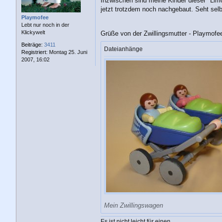
Inzwischen sind meine Kinder dieser "Limo
jetzt trotzdem noch nachgebaut. Seht selb
Playmofee
Lebt nur noch in der
Klickywelt
Grüße von der Zwillingsmutter - Playmof
Beiträge:
3411
Dateianhänge
Registriert:
Montag 25. Juni
2007, 16:02
Mein Zwillingswagen
Es ist nicht leicht für einen