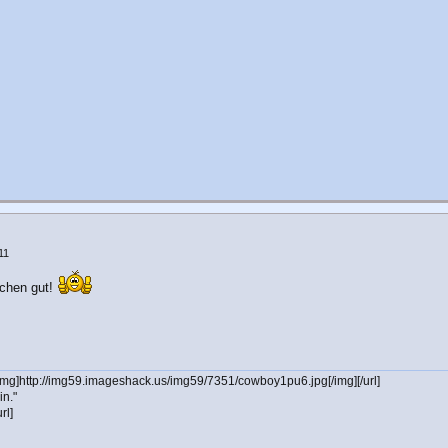
11
ochen gut!
[img]http://img59.imageshack.us/img59/7351/cowboy1pu6.jpg[/img][/url]
in."
rl]