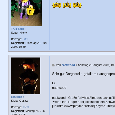
t
r
a
g
True Skool
Super-Klicky
Beiträge:
689
Registriert:
Dienstag 26. Juni
2007, 19:59
B
von
eastwood
»
Sonntag 26. August 2007, 19:
e
i
Sehr gut Dargestellt, gefällt mir ausgespr
t
r
LG
a
eastwood
g
eastwood
eastwood - Grüße [url=http://imageshack.us]
Klicky Outlaw
"Wenn Ihr Hunger habt, schlachtet ein Schwe
[url=http://www.playmo-treff.de]Playmo-Treff[/u
Beiträge:
1599
Registriert:
Montag 25. Juni
2007, 17:25