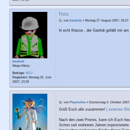
Foto
B
von
baubob
»
Montag 27. August 2007, 18:27
e
i
hi echt Klasse , der Ganhdi gefällt mir 
t
r
a
g
baubob
Mega-Klicky
Beiträge:
9517
Registriert:
Montag 25. Juni
2007, 23:35
B
von
Playmofee
»
Donnerstag 4. Oktober 2007,
e
Grüß Euch alle zusammen!
[ externes Bild
i
t
r
Nach den zwei Promis, kann ich Euch heute
a
Schon seit mehreren Jahren improvisierte
g