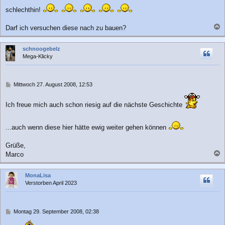
r
schlechthin!
a
g
Darf ich versuchen diese nach zu bauen?
a
c
schnoogebelz
h
Mega-Klicky
o
b
e
n
B
Mittwoch 27. August 2008, 12:53
e
i
Ich freue mich auch schon riesig auf die nächste Geschichte
t
r
a
...auch wenn diese hier hätte ewig weiter gehen können
g
Grüße,
Marco
a
c
MonaLisa
h
Verstorben April 2023
o
b
e
n
B
Montag 29. September 2008, 02:38
e