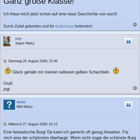
Ganz große Klasse!
i
t
r
Ich freue mich jetzt schon auf eine neue Geschichte von euch!
a
g
Durch Zufall gefunden und für
äußerst gut
befunden!
a
c
jogi
h
Super-Klicky
o
b
e
n
B
Dienstag 26. August 2008, 22:46
e
i
Glück gehabt mit meinen seltenen gelben Schachteln.
t
r
Gruß
a
jogi
g
a
c
darko
h
Mini-Klicky
o
b
e
n
B
Mittwoch 27. August 2008, 01:12
e
Eine fantastische Burg! Da kann ich garnicht oft genug hinsehen. Für
i
mich eine der schjönsten überhaupt. Wenn nicht sogar die schönste Burg
t