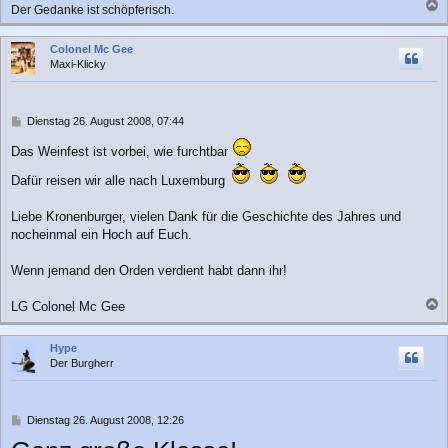
Der Gedanke ist schöpferisch.
a
c
Colonel Mc Gee
h
Maxi-Klicky
o
b
e
n
B
Dienstag 26. August 2008, 07:44
e
i
Das Weinfest ist vorbei, wie furchtbar
t
Dafür reisen wir alle nach Luxemburg
r
a
g
Liebe Kronenburger, vielen Dank für die Geschichte des Jahres und
nocheinmal ein Hoch auf Euch.
Wenn jemand den Orden verdient habt dann ihr!
LG Colonel Mc Gee
a
c
Hype
h
Der Burgherr
o
b
e
n
B
Dienstag 26. August 2008, 12:26
e