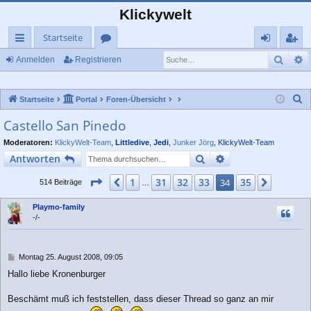
Klickywelt
Startseite
Such
E
ch
or
n
eg
Anmelden
Registrieren
ne
en
m
ist
S
Startseite
Portal
Foren-Übersicht
llz
el
rie
u
Castello San Pinedo
ug
de
re
c
Moderatoren:
KlickyWelt-Team
,
Littledive
,
Jedi
,
Junker Jörg
,
KlickyWelt-Team
rif
n
n
h
Suche
Erweiterte Suche
Antworten
e
f
Seite
34
von
35
1
31
32
33
35
Vorherige
34
Nächst
514 Beiträge
…
Playmo-family
-/-
B
Montag 25. August 2008, 09:05
e
Hallo liebe Kronenburger
i
t
r
Beschämt muß ich feststellen, dass dieser Thread so ganz an mir
a