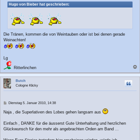
i
Hugo von Bieber hat geschrieben:
t
r
a
g
Die Tränen, kommen die von Weintauben oder ist bei denen gerade
Weinachten!
Lg
Ritterlinchen
a
c
Butch
h
Cologne Klicky
o
b
e
n
B
Dienstag 5. Januar 2010, 14:38
e
Naja , die Superlativen des Lobes gehen langsam aus
i
t
r
Einfach , DANKE für die äusserst Gute Unterhaltung und herzlichen
a
Glückwunsch für den mehr als angebrachten Orden am Band ...
g