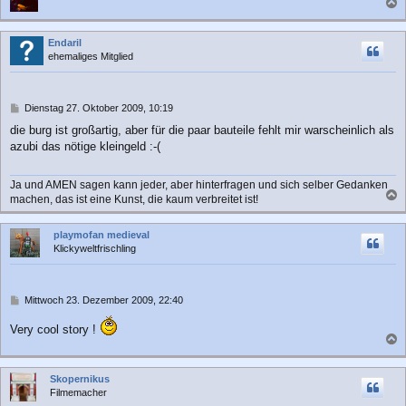
a
c
Endaril
h
ehemaliges Mitglied
o
b
e
n
B
Dienstag 27. Oktober 2009, 10:19
e
die burg ist großartig, aber für die paar bauteile fehlt mir warscheinlich als
i
azubi das nötige kleingeld :-(
t
r
a
Ja und AMEN sagen kann jeder, aber hinterfragen und sich selber Gedanken
g
machen, das ist eine Kunst, die kaum verbreitet ist!
a
c
playmofan medieval
h
Klickyweltfrischling
o
b
e
n
B
Mittwoch 23. Dezember 2009, 22:40
e
i
Very cool story !
t
a
r
a
c
Skopernikus
g
h
Filmemacher
o