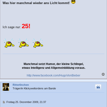
i
Was hier manchmal wieder ans Licht kommt!
t
r
a
g
25!
Ich sage nur:
.
Manchmal setzt Humor, der kleine Schlingel,
etwas Intelligenz und Allgemeinbildung voraus.
http://www.facebook.com/HugoVonBieber
a
c
Ritterlinchen
h
Träger/in Klickyweltordens am Bande
o
b
e
n
B
Freitag 25. Dezember 2009, 21:37
e