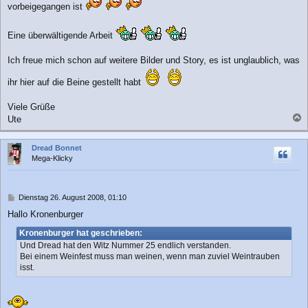
vorbeigegangen ist
g
Eine überwältigende Arbeit
Ich freue mich schon auf weitere Bilder und Story, es ist unglaublich, was
ihr hier auf die Beine gestellt habt
Viele Grüße
Ute
a
c
Dread Bonnet
h
Mega-Klicky
o
b
e
n
B
Dienstag 26. August 2008, 01:10
e
Hallo Kronenburger
i
t
Kronenburger hat geschrieben:
r
Und Dread hat den Witz Nummer 25 endlich verstanden.
a
Bei einem Weinfest muss man weinen, wenn man zuviel Weintrauben
g
isst.