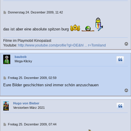
b
e
n
B
Donnerstag 24. Dezember 2009, 11:42
e
i
t
das ist aber eine absolute spitzen burg
r
a
g
Filme im Playmobil Kinopalast
Youtube:
http://www.youtube.com/profile?gl=DE&hl ... r=Tomiland
a
c
baubob
h
Mega-Klicky
o
b
e
n
B
Freitag 25. Dezember 2009, 02:59
e
Eure Bilder geschichten sind immer schön anzuschauen
i
t
a
r
a
c
Hugo von Bieber
g
h
Verstorben März 2021
o
b
e
n
B
Freitag 25. Dezember 2009, 07:44
e