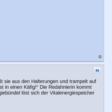
N
a
c
h
o
b
ßt sie aus den Halterungen und trampelt auf
e
n
est in einen Käfig!“ Die Redahnierin kommt
ebündel löst sich der Vitalenergiespeicher