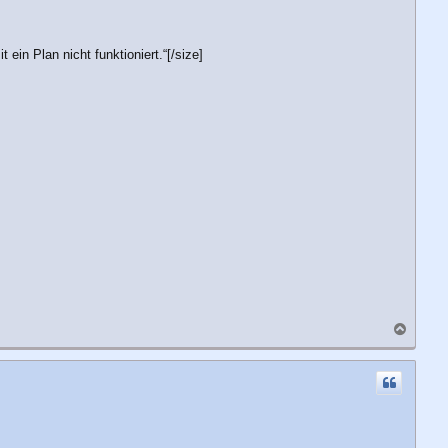
in Plan nicht funktioniert.“[/size]
N
a
c
h
o
b
e
n