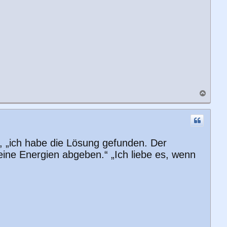
N
a
c
h
o
b
t, „ich habe die Lösung gefunden. Der
e
n
eine Energien abgeben.“ „Ich liebe es, wenn