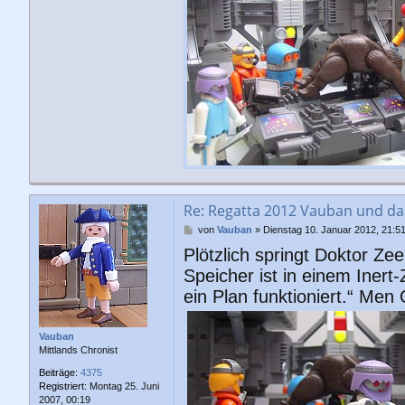
Re: Regatta 2012 Vauban und d
B
von
Vauban
»
Dienstag 10. Januar 2012, 21:5
e
Plötzlich springt Doktor Ze
i
t
Speicher ist in einem Inert
r
ein Plan funktioniert.“ Men 
a
g
Vauban
Mittlands Chronist
Beiträge:
4375
Registriert:
Montag 25. Juni
2007, 00:19