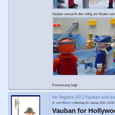
Vauban versucht den völlig am Boden zerst
Fortsetzung folgt ...
Re: Regatta 2012 Vauban und d
B
von
Mattes
»
Dienstag 10. Januar 2012, 22:00
e
Vauban for Hollywoo
i
t