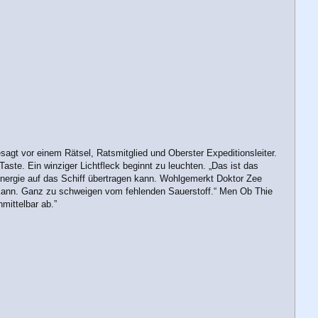
esagt vor einem Rätsel, Ratsmitglied und Oberster Expeditionsleiter.
ste. Ein winziger Lichtfleck beginnt zu leuchten. „Das ist das
 Energie auf das Schiff übertragen kann. Wohlgemerkt Doktor Zee
n kann. Ganz zu schweigen vom fehlenden Sauerstoff.“ Men Ob Thie
mittelbar ab.”