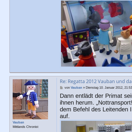
Re: Regatta 2012 Vauban und d
B
von
Vauban
»
Dienstag 10. Januar 2012, 21:5
e
Dann entlädt der Primat sei
i
t
ihnen herum. „Nottransport!
r
dem Befehl des Leitenden I
a
g
auf.
Vauban
Mittlands Chronist