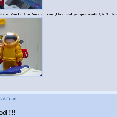
örten Men Ob Thie Zen zu trösten. „Manchmal genügen bereits 0,32 %, damit e
as A-Team
d !!!