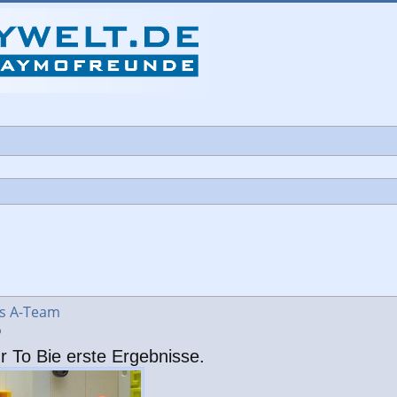
che
as A-Team
9
r To Bie erste Ergebnisse.