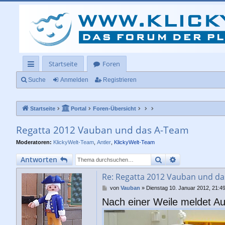
Startseite
Foren
ch
Suche
Anmelden
Registrieren
ne
Startseite
Portal
Foren-Übersicht
llz
ug
Regatta 2012 Vauban und das A-Team
rif
Moderatoren:
KlickyWelt-Team
,
Antler
,
KlickyWelt-Team
f
Suche
Erweiterte Su
Antworten
Re: Regatta 2012 Vauban und d
B
von
Vauban
»
Dienstag 10. Januar 2012, 21:4
e
Nach einer Weile meldet Au
i
t
r