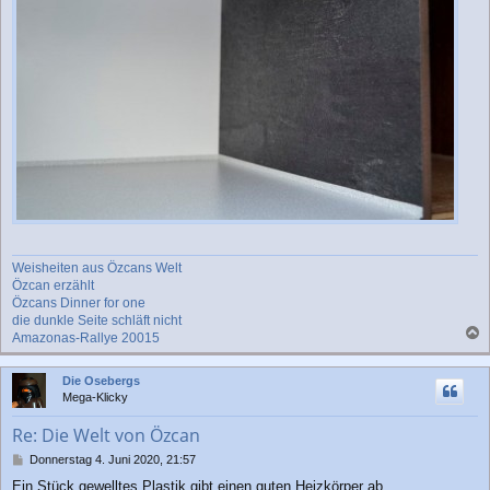
Weisheiten aus Özcans Welt
Özcan erzählt
Özcans Dinner for one
die dunkle Seite schläft nicht
Amazonas-Rallye 20015
a
c
Die Osebergs
h
Mega-Klicky
o
b
Re: Die Welt von Özcan
e
n
B
Donnerstag 4. Juni 2020, 21:57
e
Ein Stück gewelltes Plastik gibt einen guten Heizkörper ab.