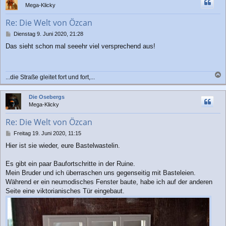
Mega-Klicky
o
b
Re: Die Welt von Özcan
e
n
B
Dienstag 9. Juni 2020, 21:28
e
Das sieht schon mal seeehr viel versprechend aus!
i
t
r
a
...die Straße gleitet fort und fort,...
g
a
c
Die Osebergs
h
Mega-Klicky
o
b
Re: Die Welt von Özcan
e
n
B
Freitag 19. Juni 2020, 11:15
e
Hier ist sie wieder, eure Bastelwastelin.
i
t
r
Es gibt ein paar Baufortschritte in der Ruine.
a
Mein Bruder und ich überraschen uns gegenseitig mit Basteleien.
g
Während er ein neumodisches Fenster baute, habe ich auf der anderen
Seite eine viktorianisches Tür eingebaut.