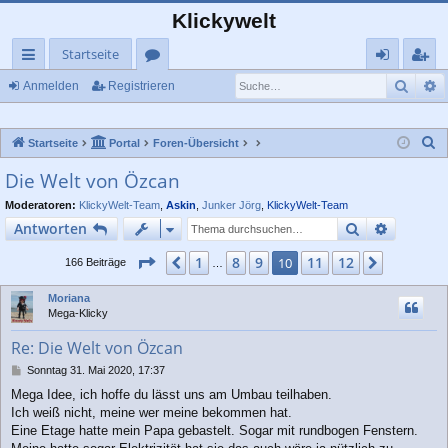
Klickywelt
Startseite
Such
E
ch
or
n
eg
Anmelden
Registrieren
ne
en
m
ist
S
Startseite
Portal
Foren-Übersicht
llz
el
rie
u
Die Welt von Özcan
ug
de
re
c
Moderatoren:
KlickyWelt-Team
,
Askin
,
Junker Jörg
,
KlickyWelt-Team
rif
n
n
h
Suche
Erweiter
Antworten
e
f
Seite
10
von
12
1
8
9
11
12
Vorherige
10
Nächste
166 Beiträge
…
Moriana
Mega-Klicky
Re: Die Welt von Özcan
B
Sonntag 31. Mai 2020, 17:37
e
Mega Idee, ich hoffe du lässt uns am Umbau teilhaben.
i
Ich weiß nicht, meine wer meine bekommen hat.
t
r
Eine Etage hatte mein Papa gebastelt. Sogar mit rundbogen Fenstern.
a