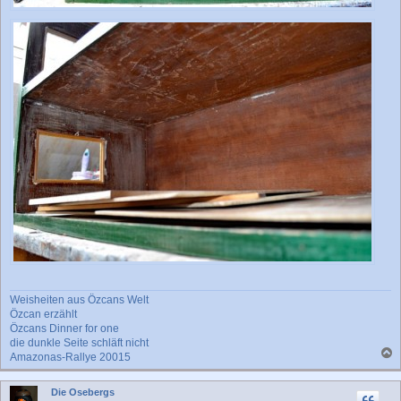
Weisheiten aus Özcans Welt
Özcan erzählt
Özcans Dinner for one
die dunkle Seite schläft nicht
Amazonas-Rallye 20015
a
c
Die Osebergs
h