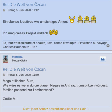
b
Re: Die Welt von Özcan
e
n
B
Freitag 5. Juni 2020, 11:12
e
i
t
Ein ebenso kreatives wie umsichtiges Ament
r
a
g
Ich mag dieses Projekt wirklich
La, tout n'est qu'ordre et beaute, luxe, calme et volupte. L'Invitation au Voyage.
Charles Baudelaire.1857.
a
c
Moriana
h
Mega-Klicky
o
b
Re: Die Welt von Özcan
e
n
B
Freitag 5. Juni 2020, 11:39
e
Mega stilisches Büro,
i
Wie wäre es wenn du die blauen Regale in Anthrazit umspritzen würdest,
t
r
farblich passend zur Laminatwand?
a
g
Grüße M.
Nicht jeder Schatz besteht aus Silber und Gold...