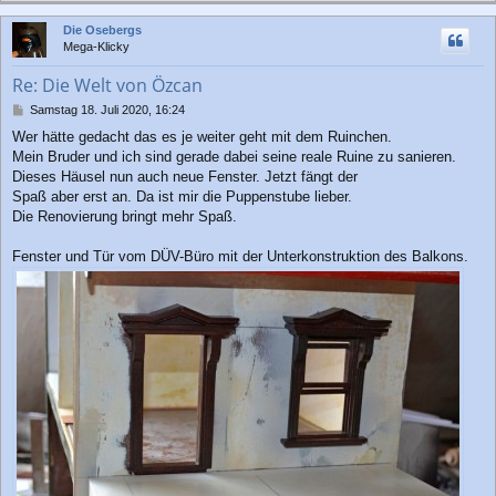
c
Die Osebergs
h
Mega-Klicky
o
b
Re: Die Welt von Özcan
e
n
B
Samstag 18. Juli 2020, 16:24
e
Wer hätte gedacht das es je weiter geht mit dem Ruinchen.
i
Mein Bruder und ich sind gerade dabei seine reale Ruine zu sanieren.
t
r
Dieses Häusel nun auch neue Fenster. Jetzt fängt der
a
Spaß aber erst an. Da ist mir die Puppenstube lieber.
g
Die Renovierung bringt mehr Spaß.
Fenster und Tür vom DÜV-Büro mit der Unterkonstruktion des Balkons.