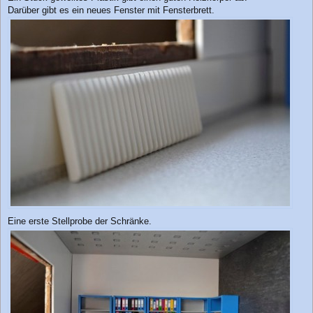
i
Darüber gibt es ein neues Fenster mit Fensterbrett.
t
r
a
g
Eine erste Stellprobe der Schränke.