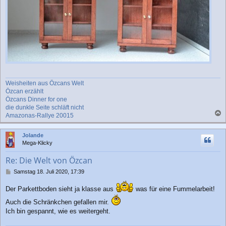
Weisheiten aus Özcans Welt
Özcan erzählt
Özcans Dinner for one
die dunkle Seite schläft nicht
Amazonas-Rallye 20015
a
c
Jolande
h
Mega-Klicky
o
b
Re: Die Welt von Özcan
e
n
B
Samstag 18. Juli 2020, 17:39
e
i
Der Parkettboden sieht ja klasse aus
was für eine Fummelarbeit!
t
r
Auch die Schränkchen gefallen mir.
a
Ich bin gespannt, wie es weitergeht.
g