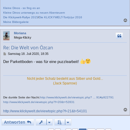
Kleine Dinos - so fing es an
Kleine Dinos unterwegs zu neuen Abenteuern
Die Klickywelt-Rallye 2015
/
Die KLICKYWELT-Tort(o)ur 2016
Meine Bildergalerie
a
c
Moriana
h
Mega-Klicky
o
b
Re: Die Welt von Özcan
e
n
B
Samstag 18. Juli 2020, 18:35
e
Der Parkettboden - was für eine puzzlearbeit!
i
t
r
a
Nicht jeder Schatz besteht aus Silber und Gold...
g
(Jack Sparrow)
Die dunkle Seite der Nacht:
http://www.klickywelt.de/viewtopic.php? ... 91#p922791
http://www.klickywelt.de/viewtopic.php?f=20&t=52831
http://www.klickywelt.de/viewtopic.php?f=21&t=54101
a
c
Antworten
h
o