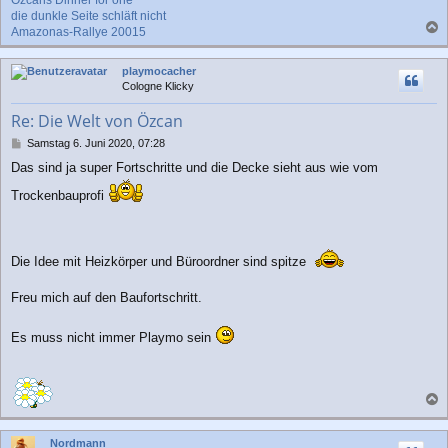
Özcans Dinner for one
die dunkle Seite schläft nicht
Amazonas-Rallye 20015
a
c
playmocacher
h
Cologne Klicky
o
b
Re: Die Welt von Özcan
e
n
B
Samstag 6. Juni 2020, 07:28
e
Das sind ja super Fortschritte und die Decke sieht aus wie vom
i
t
Trockenbauprofi
r
a
g
Die Idee mit Heizkörper und Büroordner sind spitze
Freu mich auf den Baufortschritt.
Es muss nicht immer Playmo sein
a
c
Nordmann
h