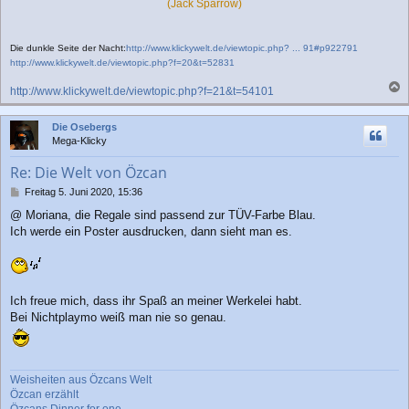
(Jack Sparrow)
Die dunkle Seite der Nacht:
http://www.klickywelt.de/viewtopic.php? ... 91#p922791
http://www.klickywelt.de/viewtopic.php?f=20&t=52831
http://www.klickywelt.de/viewtopic.php?f=21&t=54101
a
c
Die Osebergs
h
Mega-Klicky
o
b
Re: Die Welt von Özcan
e
n
B
Freitag 5. Juni 2020, 15:36
e
@ Moriana, die Regale sind passend zur TÜV-Farbe Blau.
i
Ich werde ein Poster ausdrucken, dann sieht man es.
t
r
a
g
Ich freue mich, dass ihr Spaß an meiner Werkelei habt.
Bei Nichtplaymo weiß man nie so genau.
Weisheiten aus Özcans Welt
Özcan erzählt