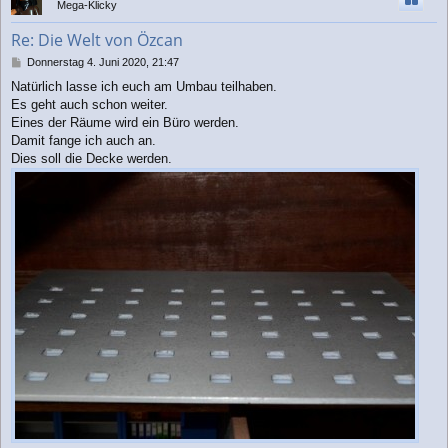
Mega-Klicky
o
b
Re: Die Welt von Özcan
e
n
B
Donnerstag 4. Juni 2020, 21:47
e
Natürlich lasse ich euch am Umbau teilhaben.
i
Es geht auch schon weiter.
t
r
Eines der Räume wird ein Büro werden.
a
Damit fange ich auch an.
g
Dies soll die Decke werden.