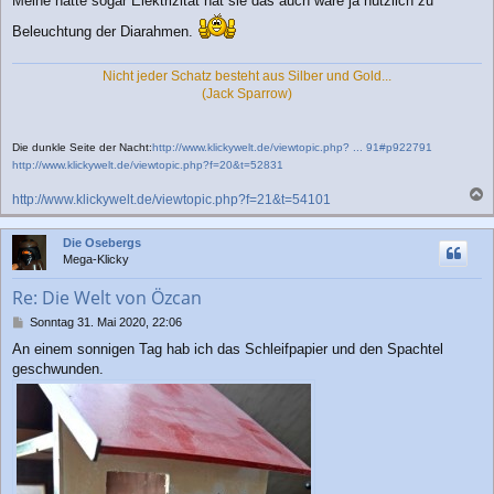
Meine hatte sogar Elektrizität hat sie das auch wäre ja nützlich zu
g
Beleuchtung der Diarahmen.
Nicht jeder Schatz besteht aus Silber und Gold...
(Jack Sparrow)
Die dunkle Seite der Nacht:
http://www.klickywelt.de/viewtopic.php? ... 91#p922791
http://www.klickywelt.de/viewtopic.php?f=20&t=52831
http://www.klickywelt.de/viewtopic.php?f=21&t=54101
a
c
Die Osebergs
h
Mega-Klicky
o
b
Re: Die Welt von Özcan
e
n
B
Sonntag 31. Mai 2020, 22:06
e
An einem sonnigen Tag hab ich das Schleifpapier und den Spachtel
i
geschwunden.
t
r
a
g