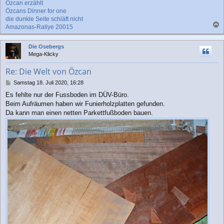
Özcan erzählt
Özcans Dinner for one
die dunkle Seite schläft nicht
Amazonas-Rallye 20015
a
c
Die Osebergs
h
Mega-Klicky
o
b
Re: Die Welt von Özcan
e
n
B
Samstag 18. Juli 2020, 16:28
e
Es fehlte nur der Fussboden im DÜV-Büro.
i
Beim Aufräumen haben wir Funierholzplatten gefunden.
t
r
Da kann man einen netten Parkettfußboden bauen.
a
g