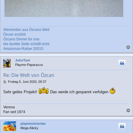
Weisheiten aus Özcans Welt
Özcan erzählt
Özcans Dinner for one
die dunkle Seite schläft nicht
Amazonas-Rallye 20015
a
c
JohnToni
h
Playmo-Paparazza
o
b
Re: Die Welt von Özcan
e
n
B
Freitag 5. Juni 2020, 09:37
e
i
Sehr geiles Projekt!
Das werde ich gespannt verfolgen
t
r
a
Verena
g
Fan seit 1974
a
c
playmovictorian
h
Mega-Klicky
o