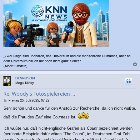
„Zwei Dinge sind unendlich, das Universum und die menschliche Dummheit, aber bei
dem Universum bin ich mir noch nicht ganz sicher.“
(Albert Einstein)
a
c
DEVNUSOM
h
Mega-Klicky
o
b
Re: Woody's Fotospielereien ...
e
n
B
Freitag 25. Juli 2025, 07:22
e
Sehr schön und danke für den Anstoß zur Recherche, da ich nicht wußte,
i
t
daß die Frau des
Earl
eine
Countess
ist.
r
a
Ich wußte nur, daß nicht-englische Grafen als
Count
bezeichnet werden
g
(berühmte Beispiele dafür wären "The Count", im Deutschen Graf Zahl,
bei der Sesamstraße und Count Dooku bei Star Wars). Damit hast Du