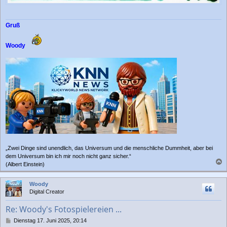
Gruß
Woody
„Zwei Dinge sind unendlich, das Universum und die menschliche Dummheit, aber bei
dem Universum bin ich mir noch nicht ganz sicher.“
(Albert Einstein)
a
c
Woody
h
Digital Creator
o
b
Re: Woody's Fotospielereien ...
e
n
B
Dienstag 17. Juni 2025, 20:14