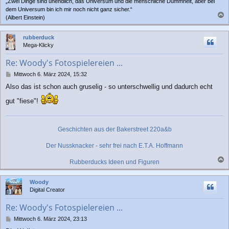
„Zwei Dinge sind unendlich, das Universum und die menschliche Dummheit, aber bei
dem Universum bin ich mir noch nicht ganz sicher.“
(Albert Einstein)
a
c
rubberduck
h
Mega-Klicky
o
b
Re: Woody's Fotospielereien ...
e
n
B
Mittwoch 6. März 2024, 15:32
e
Also das ist schon auch gruselig - so unterschwellig und dadurch echt
i
t
gut "fiese"!
r
a
g
Geschichten aus der Bakerstreet 220a&b
Der Nussknacker - sehr frei nach E.T.A. Hoffmann
Rubberducks Ideen und Figuren
a
c
Woody
h
Digital Creator
o
b
Re: Woody's Fotospielereien ...
e
n
B
Mittwoch 6. März 2024, 23:13
e