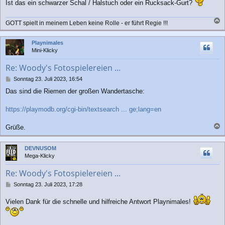
Ist das ein schwarzer Schal / Halstuch oder ein Rucksack-Gurt?
g
GOTT spielt in meinem Leben keine Rolle - er führt Regie !!!
a
c
Playnimales
h
Mini-Klicky
o
b
Re: Woody's Fotospielereien ...
e
n
B
Sonntag 23. Juli 2023, 16:54
e
Das sind die Riemen der großen Wandertasche:
i
t
r
https://playmodb.org/cgi-bin/textsearch ... ge;lang=en
a
g
Grüße.
a
c
DEVNUSOM
h
Mega-Klicky
o
b
Re: Woody's Fotospielereien ...
e
n
B
Sonntag 23. Juli 2023, 17:28
e
i
Vielen Dank für die schnelle und hilfreiche Antwort Playnimales!
t
r
a