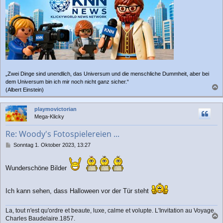
„Zwei Dinge sind unendlich, das Universum und die menschliche Dummheit, aber bei
dem Universum bin ich mir noch nicht ganz sicher.“
(Albert Einstein)
a
c
playmovictorian
h
Mega-Klicky
o
b
Re: Woody's Fotospielereien ...
e
n
B
Sonntag 1. Oktober 2023, 13:27
e
i
t
Wunderschöne Bilder
r
a
g
Ich kann sehen, dass Halloween vor der Tür steht
La, tout n'est qu'ordre et beaute, luxe, calme et volupte. L'Invitation au Voyage.
Charles Baudelaire.1857.