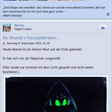
„Zwei Dinge sind unendlich, das Universum und die menschliche Dummheit, aber bei
dem Universum bin ich mir noch nicht ganz sicher.“
(Albert Einstein)
a
c
Woody
h
Digital Creator
o
b
Re: Woody's Fotospielereien ...
e
n
B
Samstag 9. September 2023, 21:18
e
Heute Abend ist ein kleiner Alien auf der Erde gelandet.
i
t
r
Er hat sich mir als Nepomuk vorgestellt...
a
g
(Hier wurde nur minimal mit dem Licht gespielt und nicht weiter
bearbeitet.)