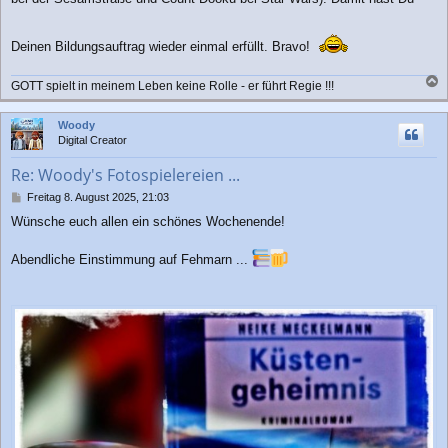
Deinen Bildungsauftrag wieder einmal erfüllt. Bravo!
GOTT spielt in meinem Leben keine Rolle - er führt Regie !!!
a
c
Woody
h
Digital Creator
o
b
Re: Woody's Fotospielereien ...
e
n
B
Freitag 8. August 2025, 21:03
e
Wünsche euch allen ein schönes Wochenende!
i
t
r
Abendliche Einstimmung auf Fehmarn ...
a
g