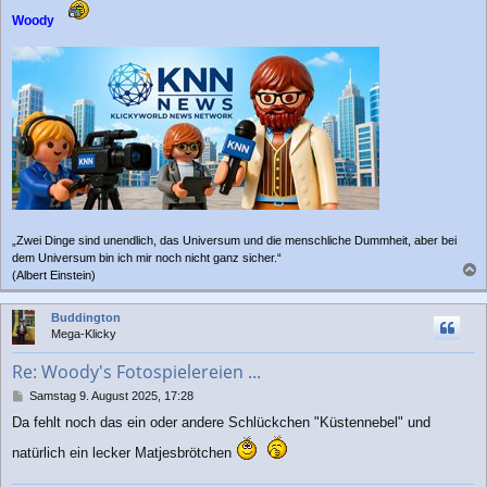
Woody
„Zwei Dinge sind unendlich, das Universum und die menschliche Dummheit, aber bei
dem Universum bin ich mir noch nicht ganz sicher.“
(Albert Einstein)
a
c
Buddington
h
Mega-Klicky
o
b
Re: Woody's Fotospielereien ...
e
n
B
Samstag 9. August 2025, 17:28
e
Da fehlt noch das ein oder andere Schlückchen "Küstennebel" und
i
t
natürlich ein lecker Matjesbrötchen
r
a