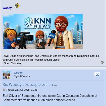
Woody
„Zwei Dinge sind unendlich, das Universum und die menschliche Dummheit, aber bei
dem Universum bin ich mir noch nicht ganz sicher.“
(Albert Einstein)
a
c
Woody
h
Digital Creator
o
b
Re: Woody's Fotospielereien ...
e
n
B
Freitag 25. Juli 2025, 01:43
e
Earl Oliver of Somersetshire und seine Gattin Countess Josephine of
i
Somersetshire wünschen euch einen schönen Abend...
t
r