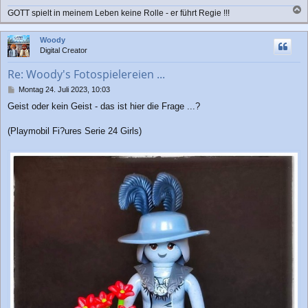
g
GOTT spielt in meinem Leben keine Rolle - er führt Regie !!!
a
c
Woody
h
Digital Creator
o
b
Re: Woody's Fotospielereien ...
e
n
B
Montag 24. Juli 2023, 10:03
e
Geist oder kein Geist - das ist hier die Frage ...?
i
t
r
(Playmobil Fi?ures Serie 24 Girls)
a
g