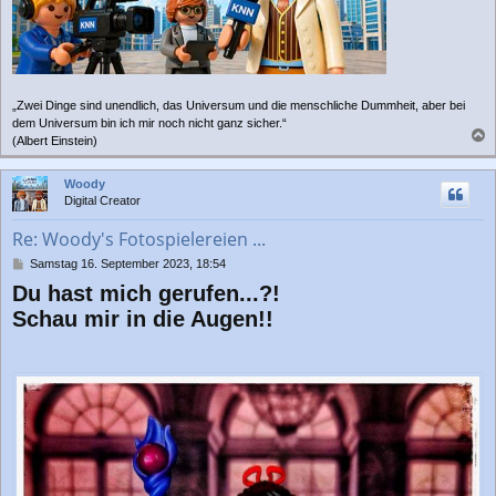
„Zwei Dinge sind unendlich, das Universum und die menschliche Dummheit, aber bei
dem Universum bin ich mir noch nicht ganz sicher.“
(Albert Einstein)
a
c
Woody
h
Digital Creator
o
b
Re: Woody's Fotospielereien ...
e
n
B
Samstag 16. September 2023, 18:54
e
Du hast mich gerufen...?!
i
t
Schau mir in die Augen!!
r
a
g