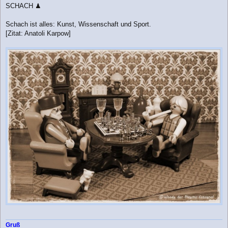
e
SCHACH ♟
i
t
r
Schach ist alles: Kunst, Wissenschaft und Sport.
a
[Zitat: Anatoli Karpow]
g
Gruß