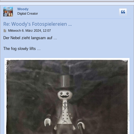
a
c
Woody
h
Digital Creator
o
b
Re: Woody's Fotospielereien ...
e
n
B
Mittwoch 6. März 2024, 12:07
e
Der Nebel zieht langsam auf ...
i
t
r
The fog slowly lifts ...
a
g