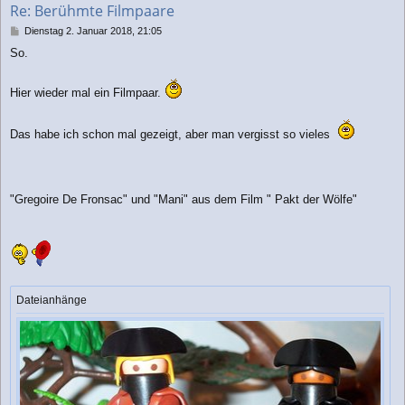
Re: Berühmte Filmpaare
e
n
B
Dienstag 2. Januar 2018, 21:05
e
So.
i
t
r
Hier wieder mal ein Filmpaar.
a
g
Das habe ich schon mal gezeigt, aber man vergisst so vieles
"Gregoire De Fronsac" und "Mani" aus dem Film " Pakt der Wölfe"
Dateianhänge