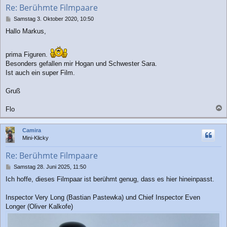
b
Re: Berühmte Filmpaare
e
n
B
Samstag 3. Oktober 2020, 10:50
e
Hallo Markus,
i
t
r
prima Figuren.
a
Besonders gefallen mir Hogan und Schwester Sara.
g
Ist auch ein super Film.
Gruß
Flo
a
c
Camira
h
Mini-Klicky
o
b
Re: Berühmte Filmpaare
e
n
B
Samstag 28. Juni 2025, 11:50
e
Ich hoffe, dieses Filmpaar ist berühmt genug, dass es hier hineinpasst.
i
t
r
Inspector Very Long (Bastian Pastewka) und Chief Inspector Even
a
Longer (Oliver Kalkofe)
g