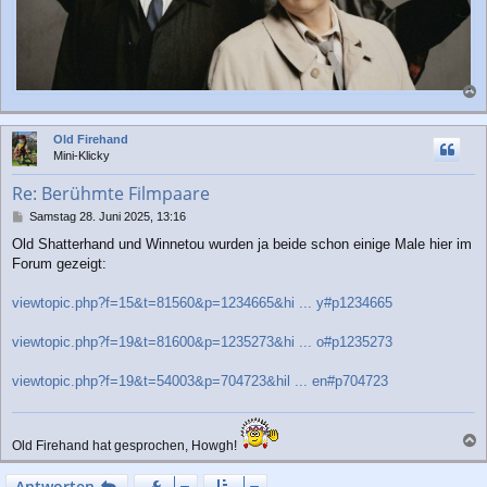
a
c
Old Firehand
h
Mini-Klicky
o
b
Re: Berühmte Filmpaare
e
n
B
Samstag 28. Juni 2025, 13:16
e
Old Shatterhand und Winnetou wurden ja beide schon einige Male hier im
i
Forum gezeigt:
t
r
a
viewtopic.php?f=15&t=81560&p=1234665&hi ... y#p1234665
g
viewtopic.php?f=19&t=81600&p=1235273&hi ... o#p1235273
viewtopic.php?f=19&t=54003&p=704723&hil ... en#p704723
Old Firehand hat gesprochen, Howgh!
a
c
Antworten