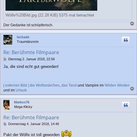
Wölfe%20Bild.jpg (22.28 KiB) 5375 mal betrachtet
Der Gedanke ist schöpferisch.
a
c
Ischade
h
Traumtänzerin
o
b
Re: Berühmte Filmpaare
e
n
B
Dienstag 2. Januar 2018, 22:56
e
Ja, die sind echt gut geworden!
i
t
r
a
[ externes Bild ]
die Wolfsmärchen
,
das Tarot
und Vampire im
Wilden Westen
g
und im
Urlaub
a
c
Markus76
h
Mega-Klicky
o
b
Re: Berühmte Filmpaare
e
n
B
Donnerstag 4. Januar 2018, 14:46
e
i
Pakt der Wölfe ist toll geworden