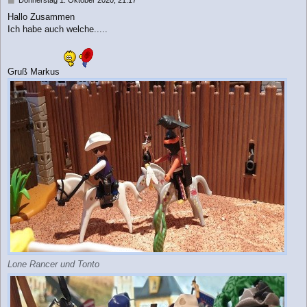
e
Hallo Zusammen
i
Ich habe auch welche.....
t
r
a
g
Gruß Markus
Lone Rancer und Tonto