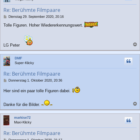
o
b
Re: Berühmte Filmpaare
e
n
B
Dienstag 29. September 2020, 20:16
e
Tolle Figuren. Hoher Wiedererkennungswert.
i
t
r
a
g
LG Peter
a
c
DMF
h
Super-Klicky
o
b
Re: Berühmte Filmpaare
e
n
B
Donnerstag 1. Oktober 2020, 20:36
e
i
Hier sind ein paar tolle Figuren dabei.
t
r
a
Danke für die Bilder.
g
a
c
markise72
h
Maxi-Klicky
o
b
Re: Berühmte Filmpaare
e
n
B
Donnerstag 1. Oktober 2020, 21:17