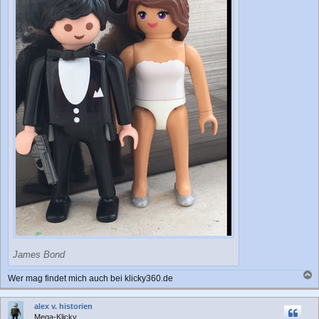
James Bond
Wer mag findet mich auch bei klicky360.de
a
c
alex v. historien
h
Mega-Klicky