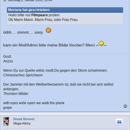
e
i
Moriana hat geschrieben:
t
Hallo bitte nur
Filmpaare
posten.
r
Ob Mann-Mann. Mann-Frau, oder Frau Frau.
a
g
ööhh ... stimmt ... sorry
kann ein Mod/Admin bitte meine Bilder löschen? Merci
Gruß
Arizzo
Wenn Du zur Quelle willst, mußt Du gegen den Strom schwimmen.
Chinesisches Sprichwort
Der Jammer mit den Weltverbesserern ist, daß sie nicht bei sich selbst
anfangen.
Thornton Wilder
with eyes wide open we walk the plank
gotye
a
c
Dread Bonnet
h
Mega-Klicky
o
b