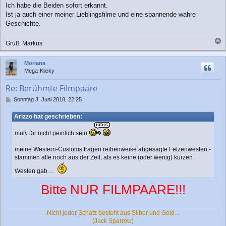
t
Ich habe die Beiden sofort erkannt.
r
Ist ja auch einer meiner Lieblingsfilme und eine spannende wahre
a
Geschichte.
g
Gruß, Markus
a
c
Moriana
h
Mega-Klicky
o
b
Re: Berühmte Filmpaare
e
n
B
Sonntag 3. Juni 2018, 22:25
e
i
Arizzo hat geschrieben:
t
r
muß Dir nicht peinlich sein
a
g
meine Western-Customs tragen reihenweise abgesägte Fetzenwesten -
stammen alle noch aus der Zeit, als es keine (oder wenig) kurzen
Westen gab ...
Bitte NUR FILMPAARE!!!
Nicht jeder Schatz besteht aus Silber und Gold...
(Jack Sparrow)