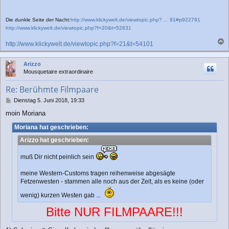
Die dunkle Seite der Nacht:
http://www.klickywelt.de/viewtopic.php? ... 91#p922791
http://www.klickywelt.de/viewtopic.php?f=20&t=52831
http://www.klickywelt.de/viewtopic.php?f=21&t=54101
a
c
Arizzo
h
Mousquetaire extraordinaire
o
b
Re: Berühmte Filmpaare
e
n
B
Dienstag 5. Juni 2018, 19:33
e
moin Moriana
i
t
Moriana hat geschrieben:
r
a
Arizzo hat geschrieben:
g
muß Dir nicht peinlich sein
meine Western-Customs tragen reihenweise abgesägte
Fetzenwesten - stammen alle noch aus der Zeit, als es keine (oder
wenig) kurzen Westen gab ...
Bitte NUR FILMPAARE!!!