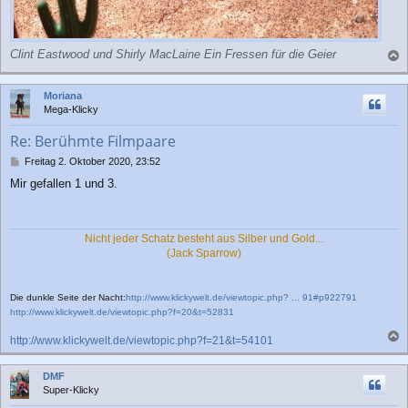
Clint Eastwood und Shirly MacLaine Ein Fressen für die Geier
a
c
Moriana
h
Mega-Klicky
o
b
Re: Berühmte Filmpaare
e
n
B
Freitag 2. Oktober 2020, 23:52
e
Mir gefallen 1 und 3.
i
t
r
a
Nicht jeder Schatz besteht aus Silber und Gold...
g
(Jack Sparrow)
Die dunkle Seite der Nacht:
http://www.klickywelt.de/viewtopic.php? ... 91#p922791
http://www.klickywelt.de/viewtopic.php?f=20&t=52831
http://www.klickywelt.de/viewtopic.php?f=21&t=54101
a
c
DMF
h
Super-Klicky
o