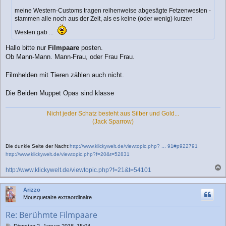
g
meine Western-Customs tragen reihenweise abgesägte Fetzenwesten -
stammen alle noch aus der Zeit, als es keine (oder wenig) kurzen
Westen gab ...
Hallo bitte nur
Filmpaare
posten.
Ob Mann-Mann. Mann-Frau, oder Frau Frau.
Filmhelden mit Tieren zählen auch nicht.
Die Beiden Muppet Opas sind klasse
Nicht jeder Schatz besteht aus Silber und Gold...
(Jack Sparrow)
Die dunkle Seite der Nacht:
http://www.klickywelt.de/viewtopic.php? ... 91#p922791
http://www.klickywelt.de/viewtopic.php?f=20&t=52831
http://www.klickywelt.de/viewtopic.php?f=21&t=54101
a
c
Arizzo
h
Mousquetaire extraordinaire
o
b
Re: Berühmte Filmpaare
e
n
B
Dienstag 2. Januar 2018, 15:04