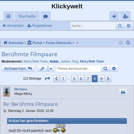
Klickywelt
Startseite
Such
E
ch
or
n
eg
Anmelden
Registrieren
ne
en
m
ist
S
Startseite
Portal
Foren-Übersicht
llz
el
rie
u
Berühmte Filmpaare
ug
de
re
c
Moderatoren:
KlickyWelt-Team
,
Askin
,
Junker Jörg
,
KlickyWelt-Team
rif
n
n
h
Suche
Erweiter
Antworten
e
f
Seite
8
von
9
1
5
6
7
9
Vorherige
8
Nächste
122 Beiträge
…
Moriana
Mega-Klicky
Re: Berühmte Filmpaare
B
Dienstag 2. Januar 2018, 12:26
e
i
Arizzo hat geschrieben:
t
r
muß Dir nicht peinlich sein
a