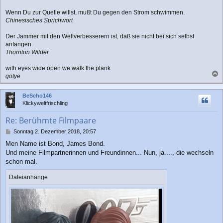
Wenn Du zur Quelle willst, mußt Du gegen den Strom schwimmen.
Chinesisches Sprichwort
Der Jammer mit den Weltverbesserern ist, daß sie nicht bei sich selbst
anfangen.
Thornton Wilder
with eyes wide open we walk the plank
gotye
a
c
BeScho146
h
Klickyweltfrischling
o
b
Re: Berühmte Filmpaare
e
n
B
Sonntag 2. Dezember 2018, 20:57
e
Men Name ist Bond, James Bond.
i
Und meine Filmpartnerinnen und Freundinnen... Nun, ja...., die wechseln
t
r
schon mal.
a
g
Dateianhänge