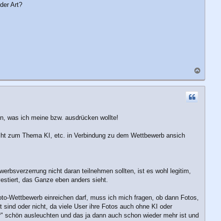
der Art?
N
a
c
h
o
b
en, was ich meine bzw. ausdrücken wollte!
e
n
icht zum Thema KI, etc. in Verbindung zu dem Wettbewerb ansich
sverzerrung nicht daran teilnehmen sollten, ist es wohl legitim,
vestiert, das Ganze eben anders sieht.
to-Wettbewerb einreichen darf, muss ich mich fragen, ob dann Fotos,
sind oder nicht, da viele User ihre Fotos auch ohne KI oder
" schön ausleuchten und das ja dann auch schon wieder mehr ist und