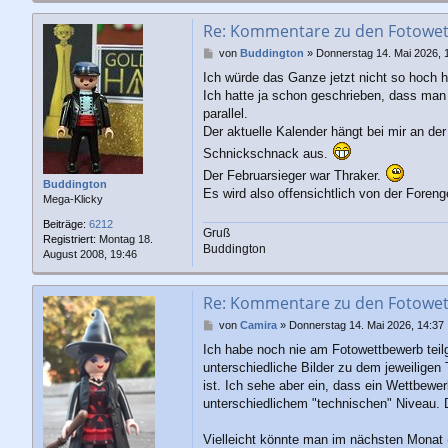
Re: Kommentare zu den Fotowe
B
von
Buddington
»
Donnerstag 14. Mai 2026, 
e
Ich würde das Ganze jetzt nicht so hoch h
i
Ich hatte ja schon geschrieben, dass man
t
r
parallel.
a
Der aktuelle Kalender hängt bei mir an d
g
Schnickschnack aus.
Der Februarsieger war Thraker.
Buddington
Es wird also offensichtlich von der Foren
Mega-Klicky
Beiträge:
6212
Gruß
Registriert:
Montag 18.
Buddington
August 2008, 19:46
Re: Kommentare zu den Fotowe
B
von
Camira
»
Donnerstag 14. Mai 2026, 14:37
e
Ich habe noch nie am Fotowettbewerb teil
i
unterschiedliche Bilder zu dem jeweiligen
t
r
ist. Ich sehe aber ein, dass ein Wettbewe
a
unterschiedlichem "technischen" Niveau. D
g
Vielleicht könnte man im nächsten Monat 