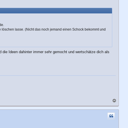
b
e
n
de.
e löschen lasse. (Nicht das noch jemand einen Schock bekommt und
d die Ideen dahinter immer sehr gemocht und wertschätze dich als
N
a
c
h
o
b