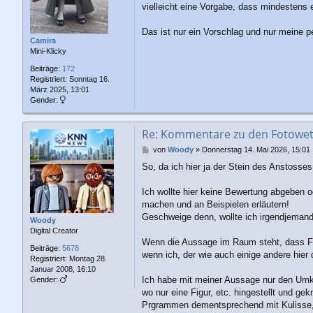
vielleicht eine Vorgabe, dass mindestens e
Das ist nur ein Vorschlag und nur meine p
Camira
Mini-Klicky
Beiträge:
172
Registriert:
Sonntag 16.
März 2025, 13:01
Gender:
Re: Kommentare zu den Fotowe
B
von
Woody
»
Donnerstag 14. Mai 2026, 15:01
e
So, da ich hier ja der Stein des Anstosse
i
t
r
Ich wollte hier keine Bewertung abgeben
a
machen und an Beispielen erläutern!
g
Geschweige denn, wollte ich irgendjeman
Woody
Digital Creator
Wenn die Aussage im Raum steht, dass Fot
Beiträge:
5678
wenn ich, der wie auch einige andere hier
Registriert:
Montag 28.
Januar 2008, 16:10
Ich habe mit meiner Aussage nur den Umke
Gender:
wo nur eine Figur, etc. hingestellt und g
Prgrammen dementsprechend mit Kulisse, H