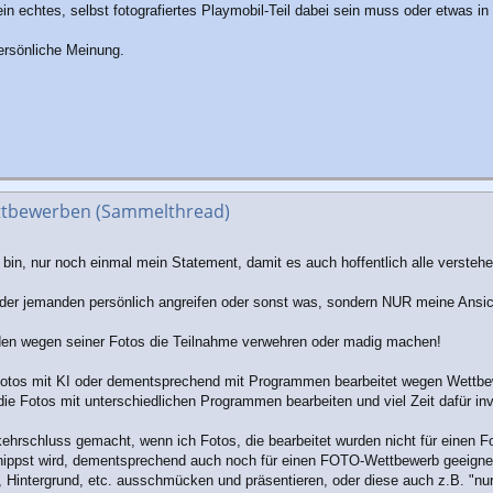
in echtes, selbst fotografiertes Playmobil-Teil dabei sein muss oder etwas in 
ersönliche Meinung.
ttbewerben (Sammelthread)
s bin, nur noch einmal mein Statement, damit es auch hoffentlich alle versteh
 oder jemanden persönlich angreifen oder sonst was, sondern NUR meine Ans
den wegen seiner Fotos die Teilnahme verwehren oder madig machen!
os mit KI oder dementsprechend mit Programmen bearbeitet wegen Wettbewerb
 die Fotos mit unterschiedlichen Programmen bearbeiten und viel Zeit dafür in
hrschluss gemacht, wenn ich Fotos, die bearbeitet wurden nicht für einen Fo
eknippst wird, dementsprechend auch noch für einen FOTO-Wettbewerb geeignet 
intergrund, etc. ausschmücken und präsentieren, oder diese auch z.B. "nur