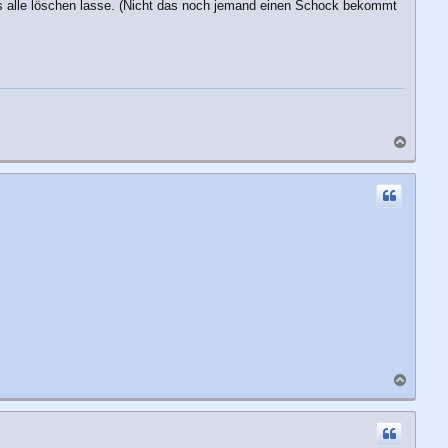
 alle löschen lasse. (Nicht das noch jemand einen Schock bekommt
N
a
c
h
o
b
e
n
N
a
c
h
o