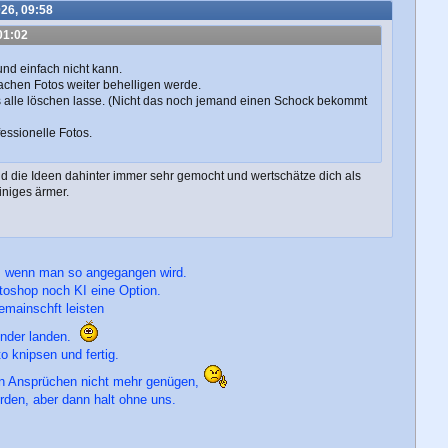
e
26, 09:58
n
01:02
und einfach nicht kann.
fachen Fotos weiter behelligen werde.
alle löschen lasse. (Nicht das noch jemand einen Schock bekommt
essionelle Fotos.
d die Ideen dahinter immer sehr gemocht und wertschätze dich als
niges ärmer.
t, wenn man so angegangen wird.
toshop noch KI eine Option.
mainschft leisten
nder landen.
 knipsen und fertig.
hen Ansprüchen nicht mehr genügen,
rden, aber dann halt ohne uns.