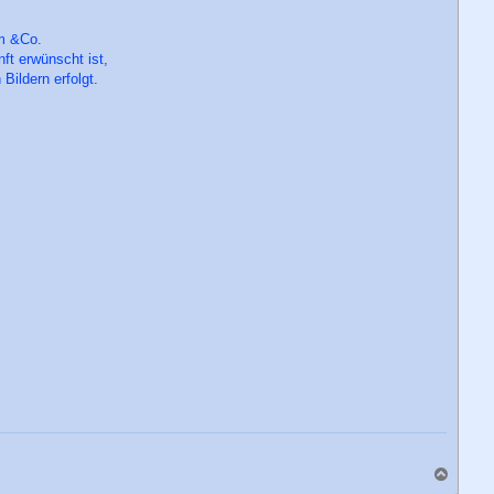
m &Co.
nft erwünscht ist,
Bildern erfolgt.
N
a