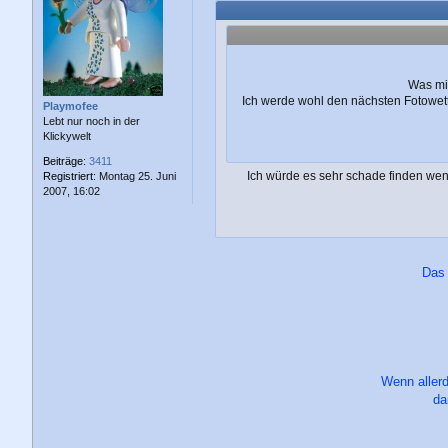
i
t
r
a
g
Was mir
Ich werde wohl den nächsten Fotowet
Playmofee
Lebt nur noch in der
Klickywelt
Beiträge:
3411
Ich würde es sehr schade finden wen
Registriert:
Montag 25. Juni
2007, 16:02
Das 
Wenn allerd
da