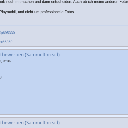
erb noch mitmachen und dann entscheiden. Auch ob ich meine anderen Fotos
Playmobil, und nicht um professionelle Fotos.
01#p695330
&t=65359
ttbewerben (Sammelthread)
6, 08:46
e“
ttbewerben (Sammelthread)