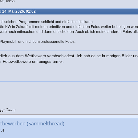
026, 09:58
 14. Mai 2026, 01:02
 mit solchen Programmen schlicht und einfach nicht kann.
die KW in Zukunft mit meinen primitiven und einfachen Fotos weiter behelligen wer
werb noch mitmachen und dann entscheiden. Auch ob ich meine anderen Fotos all
Playmobil, und nicht um professionelle Fotos.
dich aus dem Wettbewerb verabschiedest. Ich hab deine humorigen Bilder un
r Fotowettbewerb um einiges ärmer.
opp Claas
ttbewerben (Sammelthread)
:31