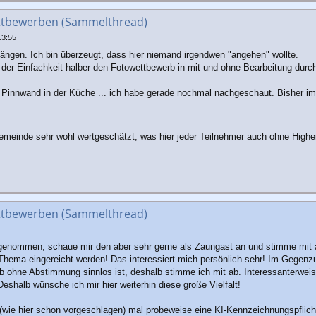
ttbewerben (Sammelthread)
13:55
ängen. Ich bin überzeugt, dass hier niemand irgendwen "angehen" wollte.
 der Einfachkeit halber den Fotowettbewerb in mit und ohne Bearbeitung dur
er Pinnwand in der Küche ... ich habe gerade nochmal nachgeschaut. Bisher 
gemeinde sehr wohl wertgeschätzt, was hier jeder Teilnehmer auch ohne Highen
ttbewerben (Sammelthread)
genommen, schaue mir den aber sehr gerne als Zaungast an und stimme mit ab.
 Thema eingereicht werden! Das interessiert mich persönlich sehr! Im Gegenzu
rb ohne Abstimmung sinnlos ist, deshalb stimme ich mit ab. Interessanterwei
eshalb wünsche ich mir hier weiterhin diese große Vielfalt!
(wie hier schon vorgeschlagen) mal probeweise eine KI-Kennzeichnungspflicht