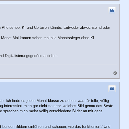
c
h
o
b
e
n
ch Photoshop, KI und Co teilen könnte. Entweder abwechselnd oder
im Monat Mai kamen schon mal alle Monatssieger ohne KI
d Digitalisierungsgedöns abliefert.
N
a
c
h
o
b
 Ich finde es jeden Monat klasse zu sehen, was für tolle, völlig
e
n
g interessiert mich gar nicht so sehr, welches Bild genau das Beste
se sprechen mich meist völlig verschiedene Bilder an mit ganz
 bei den Bildern einführen und schauen, wie das funktioniert? Und