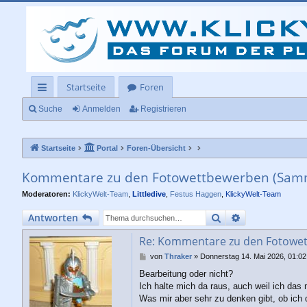
Startseite
Foren
ch
Suche
Anmelden
Registrieren
ne
Startseite
Portal
Foren-Übersicht
llz
ug
Kommentare zu den Fotowettbewerben (Sam
rif
Moderatoren:
KlickyWelt-Team
,
Littledive
,
Festus Haggen
,
KlickyWelt-Team
f
Suche
Erweiterte Su
Antworten
Re: Kommentare zu den Fotowe
B
von
Thraker
»
Donnerstag 14. Mai 2026, 01:02
e
Bearbeitung oder nicht?
i
Ich halte mich da raus, auch weil ich das
t
r
Was mir aber sehr zu denken gibt, ob ich 