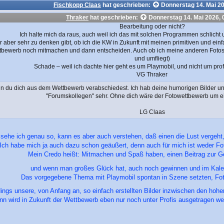
Fischkopp Claas
hat geschrieben:
Donnerstag 14. Mai 20
Thraker
hat geschrieben:
Donnerstag 14. Mai 2026, 
Bearbeitung oder nicht?
Ich halte mich da raus, auch weil ich das mit solchen Programmen schlicht 
 aber sehr zu denken gibt, ob ich die KW in Zukunft mit meinen primitiven und ein
tbewerb noch mitmachen und dann entscheiden. Auch ob ich meine anderen Fotos 
und umfliegt)
Schade – weil ich dachte hier geht es um Playmobil, und nicht um prof
VG Thraker
n du dich aus dem Wettbewerb verabschiedest. Ich hab deine humorigen Bilder un
"Forumskollegen" sehr. Ohne dich wäre der Fotowettbewerb um ei
LG Claas
sehe ich genau so, kann es aber auch verstehen, daß einen die Lust vergeh
Ich habe mich ja auch dazu schon geäußert, denn auch für mich ist weder Fo
Mein Credo heißt: Mitmachen und Spaß haben, einen Beitrag zur Ge
und wenn man großes Glück hat, auch noch gewinnen und im Kale
Das vorgegebene Thema mit Playmobil spontan in Szene setzten, Foto
ings unsere, von Anfang an, so einfach erstellten Bilder inzwischen den ho
nn wird in Zukunft der Wettbewerb eben nur noch unter Profis ausgetragen we