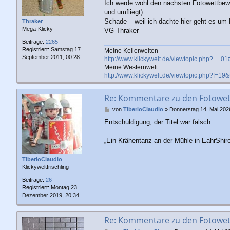
a
Ich werde wohl den nächsten Fotowettbew
g
und umfliegt)
Schade – weil ich dachte hier geht es um 
Thraker
Mega-Klicky
VG Thraker
Beiträge:
2265
Registriert:
Samstag 17.
Meine Kellerwelten
September 2011, 00:28
http://www.klickywelt.de/viewtopic.php? ... 
Meine Westernwelt
http://www.klickywelt.de/viewtopic.php?f=19
Re: Kommentare zu den Fotowe
B
von
TiberioClaudio
»
Donnerstag 14. Mai 202
e
Entschuldigung, der Titel war falsch:
i
t
r
„Ein Krähentanz an der Mühle in EahrShir
a
g
TiberioClaudio
Klickyweltfrischling
Beiträge:
26
Registriert:
Montag 23.
Dezember 2019, 20:34
Re: Kommentare zu den Fotowe