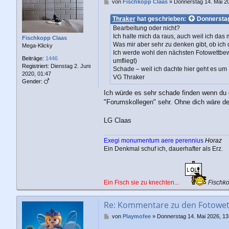
B
von
Fischkopp Claas
»
Donnerstag 14. Mai 2
e
i
Thraker
hat geschrieben:
Donnerstag
t
Bearbeitung oder nicht?
r
Ich halte mich da raus, auch weil ich das
Fischkopp Claas
a
Was mir aber sehr zu denken gibt, ob ich 
Mega-Klicky
g
Ich werde wohl den nächsten Fotowettbe
Beiträge:
1446
umfliegt)
Registriert:
Dienstag 2. Juni
Schade – weil ich dachte hier geht es um 
2020, 01:47
VG Thraker
Gender:
Ich würde es sehr schade finden wenn du 
"Forumskollegen" sehr. Ohne dich wäre de
LG Claas
Exegi monumentum aere perennius
Horaz
Ein Denkmal schuf ich, dauerhafter als Erz.
Ein Fisch sie zu knechten...
Fischk
Re: Kommentare zu den Fotowe
B
von
Playmofee
»
Donnerstag 14. Mai 2026, 13
e