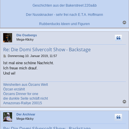
g
Geschichten aus der Bakerstreet 220a&b
Der Nussknacker - sehr frei nach E.T.A. Hoffmann
Rubberducks Ideen und Figuren
a
c
Die Osebergs
h
Mega-Klicky
o
b
Re: Die Domi Silvercolt Show - Backstage
e
n
B
Donnerstag 10. Januar 2019, 11:57
e
Ist mal eine schöne Nachricht.
i
Ich freue mich drauf.
t
r
Und wi!
a
g
Weisheiten aus Özcans Welt
Özcan erzählt
Özcans Dinner for one
die dunkle Seite schläft nicht
Amazonas-Rallye 20015
a
c
Der Archivar
h
Mega-Klicky
o
b
Re: Die Domi Silvercolt Show - Backstage