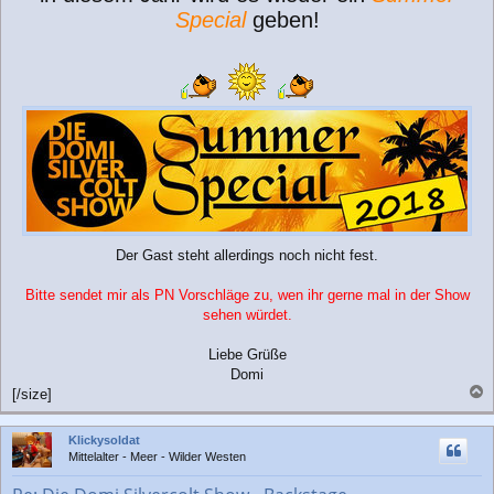
g
Special
geben!
Der Gast steht allerdings noch nicht fest.
Bitte sendet mir als PN Vorschläge zu, wen ihr gerne mal in der Show
sehen würdet.
Liebe Grüße
Domi
[/size]
a
c
Klickysoldat
h
Mittelalter - Meer - Wilder Westen
o
b