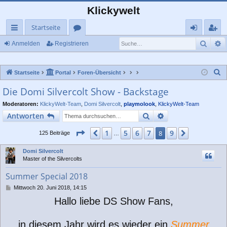
Klickywelt
Startseite
Such
E
ch
or
n
eg
Anmelden
Registrieren
ne
en
m
ist
S
Startseite
Portal
Foren-Übersicht
llz
el
rie
u
Die Domi Silvercolt Show - Backstage
ug
de
re
c
Moderatoren:
KlickyWelt-Team
,
Domi Silvercolt
,
playmolook
,
KlickyWelt-Team
rif
n
n
h
Suche
Erweiterte Suche
Antworten
e
f
Seite
8
von
9
1
5
6
7
9
Vorherige
8
Nächste
125 Beiträge
…
Domi Silvercolt
Master of the Silvercolts
Summer Special 2018
B
Mittwoch 20. Juni 2018, 14:15
e
Hallo liebe DS Show Fans,
i
t
r
in diesem Jahr wird es wieder ein
Summer
a