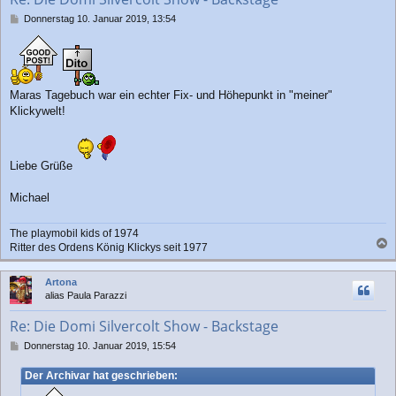
e
n
B
Donnerstag 10. Januar 2019, 13:54
e
i
t
r
a
Maras Tagebuch war ein echter Fix- und Höhepunkt in "meiner"
g
Klickywelt!
Liebe Grüße
Michael
The playmobil kids of 1974
Ritter des Ordens König Klickys seit 1977
a
c
Artona
h
alias Paula Parazzi
o
b
Re: Die Domi Silvercolt Show - Backstage
e
n
B
Donnerstag 10. Januar 2019, 15:54
e
i
Der Archivar hat geschrieben:
t