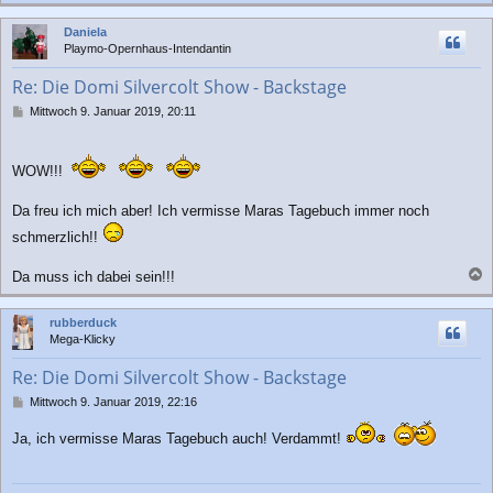
a
c
Daniela
h
Playmo-Opernhaus-Intendantin
o
b
Re: Die Domi Silvercolt Show - Backstage
e
n
B
Mittwoch 9. Januar 2019, 20:11
e
i
t
WOW!!!
r
a
g
Da freu ich mich aber! Ich vermisse Maras Tagebuch immer noch
schmerzlich!!
Da muss ich dabei sein!!!
a
c
rubberduck
h
Mega-Klicky
o
b
Re: Die Domi Silvercolt Show - Backstage
e
n
B
Mittwoch 9. Januar 2019, 22:16
e
i
Ja, ich vermisse Maras Tagebuch auch! Verdammt!
t
r
a