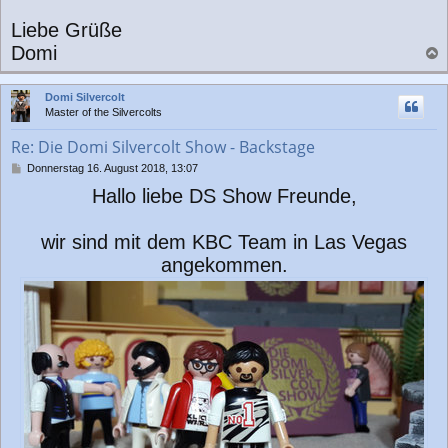
Liebe Grüße
Domi
a
c
Domi Silvercolt
h
Master of the Silvercolts
o
b
Re: Die Domi Silvercolt Show - Backstage
e
n
B
Donnerstag 16. August 2018, 13:07
e
Hallo liebe DS Show Freunde,
i
t
r
wir sind mit dem KBC Team in Las Vegas
a
g
angekommen.