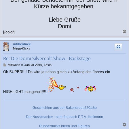
Kürze bekanntgegeben.
Liebe Grüße
Domi
[/color]
a
c
rubberduck
h
Mega-Klicky
o
b
Re: Die Domi Silvercolt Show - Backstage
e
n
B
Mittwoch 9. Januar 2019, 13:05
e
Oh SUPER!!!! Da wird ja schon gleich zu Anfang des Jahres ein
i
t
r
a
g
HIGHLIGHT rausgeholt!!!!!
Geschichten aus der Bakerstreet 220a&b
Der Nussknacker - sehr frei nach E.T.A. Hoffmann
Rubberducks Ideen und Figuren