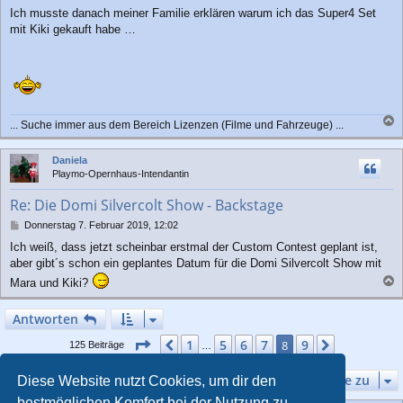
r
Ich musste danach meiner Familie erklären warum ich das Super4 Set
a
mit Kiki gekauft habe …
g
... Suche immer aus dem Bereich Lizenzen (Filme und Fahrzeuge) ...
a
c
Daniela
h
Playmo-Opernhaus-Intendantin
o
b
Re: Die Domi Silvercolt Show - Backstage
e
n
B
Donnerstag 7. Februar 2019, 12:02
e
Ich weiß, dass jetzt scheinbar erstmal der Custom Contest geplant ist,
i
aber gibt´s schon ein geplantes Datum für die Domi Silvercolt Show mit
t
r
Mara und Kiki?
a
a
g
c
Antworten
h
o
Seite
8
von
9
1
5
6
7
9
Vorherige
8
Nächste
125 Beiträge
…
b
e
Gehe zu
Diese Website nutzt Cookies, um dir den
n
bestmöglichen Komfort bei der Nutzung zu