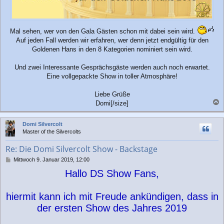
Mal sehen, wer von den Gala Gästen schon mit dabei sein wird.
Auf jeden Fall werden wir erfahren, wer denn jetzt endgültig für den
Goldenen Hans in den 8 Kategorien nominiert sein wird.
Und zwei Interessante Gesprächsgäste werden auch noch erwartet.
Eine vollgepackte Show in toller Atmosphäre!
Liebe Grüße
Domi[/size]
a
c
Domi Silvercolt
h
Master of the Silvercolts
o
b
Re: Die Domi Silvercolt Show - Backstage
e
n
B
Mittwoch 9. Januar 2019, 12:00
e
Hallo DS Show Fans,
i
t
r
hiermit kann ich mit Freude ankündigen, dass in
a
g
der ersten Show des Jahres 2019