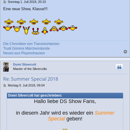
n
B
Sonntag 1. Juli 2018, 20:10
e
Eine neue Show, Klasse!!!
i
t
r
a
g
Die Chroniken von Transmontanien
Trudi Grimms Märchenstunde
Neues aus Playmohausen
a
c
Domi Silvercolt
h
Master of the Silvercolts
o
b
Re: Summer Special 2018
e
n
B
Montag 9. Juli 2018, 09:04
e
i
Domi Silvercolt hat geschrieben:
t
Hallo liebe DS Show Fans,
r
a
g
in diesem Jahr wird es wieder ein
Summer
Special
geben!