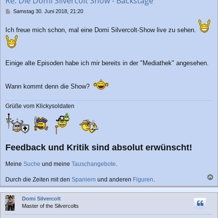
Re: Die Domi Silvercolt Show - Backstage
e
n
B
Samstag 30. Juni 2018, 21:20
e
i
Ich freue mich schon, mal eine Domi Silvercolt-Show live zu sehen.
t
r
a
g
Einige alte Episoden habe ich mir bereits in der "Mediathek" angesehen.
Wann kommt denn die Show?
Grüße vom Klickysoldaten
Feedback und Kritik sind absolut erwünscht!
Meine
Suche
und meine
Tauschangebote
.
Durch die Zeiten mit den
Spaniern
und anderen
Figuren
.
a
c
Domi Silvercolt
h
Master of the Silvercolts
o
b