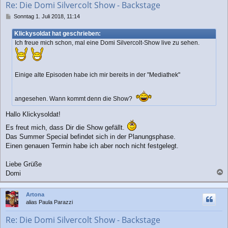
Re: Die Domi Silvercolt Show - Backstage
e
n
B
Sonntag 1. Juli 2018, 11:14
e
i
Klickysoldat hat geschrieben:
t
Ich freue mich schon, mal eine Domi Silvercolt-Show live zu sehen.
r
a
g
Einige alte Episoden habe ich mir bereits in der "Mediathek"
angesehen. Wann kommt denn die Show?
Hallo Klickysoldat!
Es freut mich, dass Dir die Show gefällt.
Das Summer Special befindet sich in der Planungsphase.
Einen genauen Termin habe ich aber noch nicht festgelegt.
Liebe Grüße
Domi
a
c
Artona
h
alias Paula Parazzi
o
b
Re: Die Domi Silvercolt Show - Backstage
e