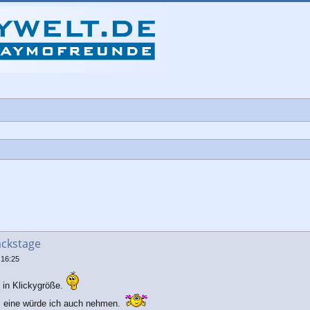
che
ackstage
 16:25
e in Klickygröße.
r, eine würde ich auch nehmen.