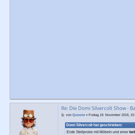
Re: Die Domi Silvercolt Show - B
B
von
Quixote
»
Freitag 18. November 2016, 15
e
i
Domi Silvercolt hat geschrieben:
t
Erste Stellprobe mit Möbeln und einer
bel
r