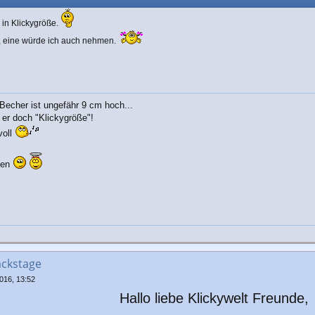
 in Klickygröße.
r, eine würde ich auch nehmen.
echer ist ungefähr 9 cm hoch...
t er doch "Klickygröße"!
voll
ifen
ackstage
016, 13:52
Hallo liebe Klickywelt Freunde,