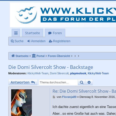
Startseite
Foren
ch
Suche
Anmelden
Registrieren
ne
Startseite
Portal
Foren-Übersicht
llz
ug
Die Domi Silvercolt Show - Backstage
rif
Moderatoren:
KlickyWelt-Team
,
Domi Silvercolt
,
playmolook
,
KlickyWelt-Team
f
Suche
Erweiterte Su
Antworten
Re: Die Domi Silvercolt Show - B
B
von
Floranja89
»
Dienstag 8. November 2016,
e
i
Ich dachte zuerst eigentlich an eine Tass
t
r
Aber...so eine Große hat auch was. Dahe