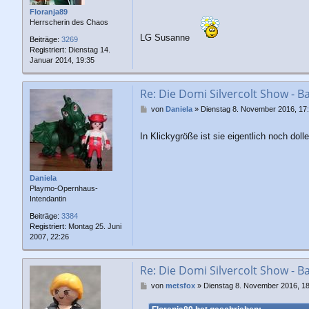
a
g
Floranja89
Herrscherin des Chaos
LG Susanne
Beiträge:
3269
Registriert:
Dienstag 14.
Januar 2014, 19:35
Re: Die Domi Silvercolt Show - B
B
von
Daniela
»
Dienstag 8. November 2016, 17
e
i
In Klickygröße ist sie eigentlich noch dolle
t
r
a
g
Daniela
Playmo-Opernhaus-
Intendantin
Beiträge:
3384
Registriert:
Montag 25. Juni
2007, 22:26
Re: Die Domi Silvercolt Show - B
B
von
metsfox
»
Dienstag 8. November 2016, 18
e
i