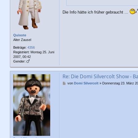
a
g
Die Info hätte ich früher gebraucht ...
Quixote
Alter Zausel
Beiträge:
4356
Registriert:
Montag 25. Juni
2007, 00:42
Gender:
Re: Die Domi Silvercolt Show - B
B
von
Domi Silvercolt
»
Donnerstag 23. März 20
e
i
t
r
a
g