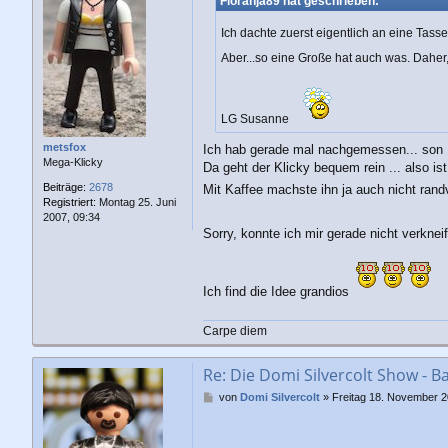
Floranja89 hat geschrieben:
t
r
Ich dachte zuerst eigentlich an eine Tasse
a
g
Aber...so eine Große hat auch was. Dahe
LG Susanne
metsfox
Ich hab gerade mal nachgemessen... son B
Mega-Klicky
Da geht der Klicky bequem rein ... also is
Beiträge:
2678
Mit Kaffee machste ihn ja auch nicht rand
Registriert:
Montag 25. Juni
2007, 09:34
Sorry, konnte ich mir gerade nicht verkne
Ich find die Idee grandios
Carpe diem
Re: Die Domi Silvercolt Show - B
B
von
Domi Silvercolt
»
Freitag 18. November 2
e
i
t