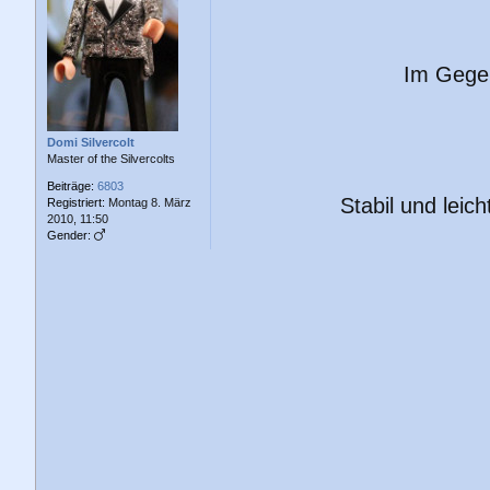
r
a
g
Im Gegen
Domi Silvercolt
Master of the Silvercolts
Beiträge:
6803
Stabil und lei
Registriert:
Montag 8. März
2010, 11:50
Gender: