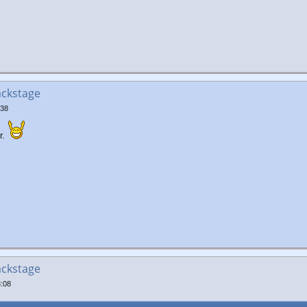
ackstage
:38
r.
ackstage
:08