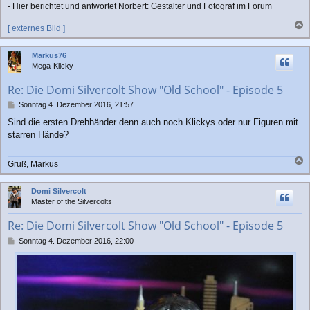
- Hier berichtet und antwortet Norbert: Gestalter und Fotograf im Forum
[ externes Bild ]
a
c
Markus76
h
Mega-Klicky
o
b
Re: Die Domi Silvercolt Show "Old School" - Episode 5
e
n
B
Sonntag 4. Dezember 2016, 21:57
e
Sind die ersten Drehhänder denn auch noch Klickys oder nur Figuren mit
i
starren Hände?
t
r
a
Gruß, Markus
g
a
c
Domi Silvercolt
h
Master of the Silvercolts
o
b
Re: Die Domi Silvercolt Show "Old School" - Episode 5
e
n
B
Sonntag 4. Dezember 2016, 22:00
e
i
t
r
a
g