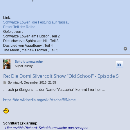
Link:
Schwarze Löwen, die Festung auf Nassau
Erster Teil der Reihe
Gefolgt von :
Schwarze Löwen am Hudson, Teil 2
Die schwarze Sphinx am Nil , Teil 3
Das Lied von Aaaalbany , Teil 4
The Moon , the new Frontier , Teil 5
a
c
Schuldturmwache
h
Super-Klicky
o
b
Re: Die Domi Silvercolt Show "Old School" - Episode 5
e
n
B
Sonntag 4. Dezember 2016, 21:55
e
... ach ja übrigens ... der Name "Ascapha" kommt hier her ...
i
t
r
https://de.wikipedia.org/wiki/Aschaff#Name
a
g
Schriftart Erklärung:
-
Hier erzählt Richard: Schuldturmwache aus Ascapha