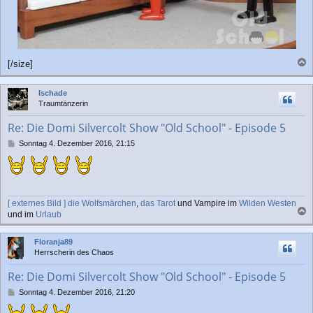
[/size]
a
c
Ischade
h
Traumtänzerin
o
b
Re: Die Domi Silvercolt Show "Old School" - Episode 5
e
n
B
Sonntag 4. Dezember 2016, 21:15
e
i
t
r
a
[ externes Bild ]
die Wolfsmärchen
,
das Tarot
und Vampire im
Wilden Westen
g
und im
Urlaub
a
c
Floranja89
h
Herrscherin des Chaos
o
b
Re: Die Domi Silvercolt Show "Old School" - Episode 5
e
n
B
Sonntag 4. Dezember 2016, 21:20
e
i