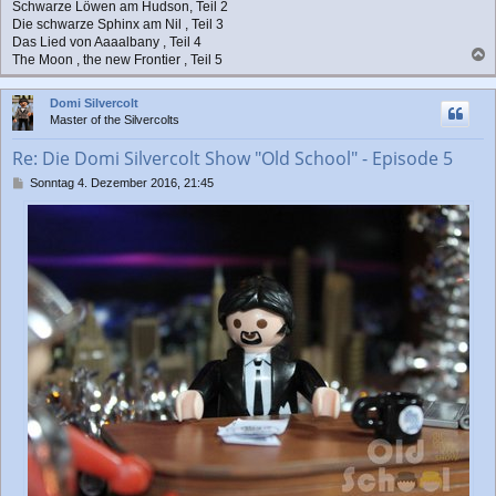
Schwarze Löwen am Hudson, Teil 2
Die schwarze Sphinx am Nil , Teil 3
Das Lied von Aaaalbany , Teil 4
The Moon , the new Frontier , Teil 5
a
c
Domi Silvercolt
h
Master of the Silvercolts
o
b
Re: Die Domi Silvercolt Show "Old School" - Episode 5
e
n
B
Sonntag 4. Dezember 2016, 21:45
e
i
t
r
a
g