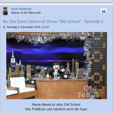
a
r
a
c
Domi Silvercolt
g
h
Master of the Silvercolts
o
b
Re: Die Domi Silvercolt Show "Old School" - Episode 5
e
n
B
Sonntag 4. Dezember 2016, 21:13
e
i
t
r
a
g
Heute Abend ist alles Old School.
Das Publikum und natürlich auch der Gast.