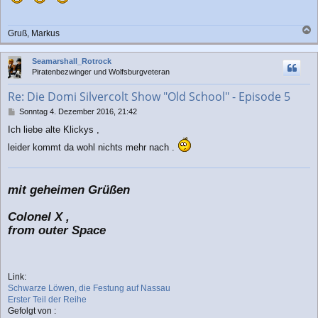
t
r
a
Gruß, Markus
g
a
c
Seamarshall_Rotrock
h
Piratenbezwinger und Wolfsburgveteran
o
b
Re: Die Domi Silvercolt Show "Old School" - Episode 5
e
n
B
Sonntag 4. Dezember 2016, 21:42
e
Ich liebe alte Klickys ,
i
t
leider kommt da wohl nichts mehr nach .
r
a
g
mit geheimen Grüßen
Colonel X ,
from outer Space
Link:
Schwarze Löwen, die Festung auf Nassau
Erster Teil der Reihe
Gefolgt von :