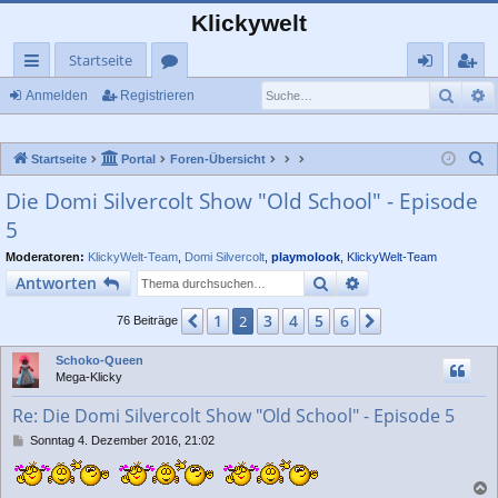
Klickywelt
Startseite
Such
E
ch
or
n
eg
Anmelden
Registrieren
ne
en
m
ist
S
Startseite
Portal
Foren-Übersicht
llz
el
rie
u
Die Domi Silvercolt Show "Old School" - Episode
ug
de
re
c
5
rif
n
n
h
e
Moderatoren:
KlickyWelt-Team
,
Domi Silvercolt
,
playmolook
,
KlickyWelt-Team
f
Suche
Erweiterte Suche
Antworten
1
3
4
5
6
Vorherige
2
Nächste
76 Beiträge
Schoko-Queen
Mega-Klicky
Re: Die Domi Silvercolt Show "Old School" - Episode 5
B
Sonntag 4. Dezember 2016, 21:02
e
i
t