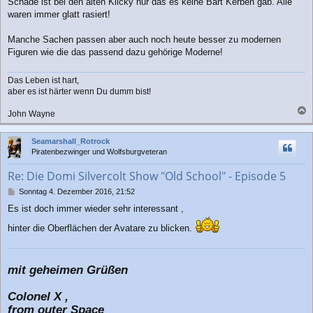
Schade ist bei den alten Klicky nur das es keine Bart Kerben gab. Alle
i
waren immer glatt rasiert!
t
r
a
Manche Sachen passen aber auch noch heute besser zu modernen
g
Figuren wie die das passend dazu gehörige Moderne!
Das Leben ist hart,
aber es ist härter wenn Du dumm bist!
John Wayne
a
c
Seamarshall_Rotrock
h
Piratenbezwinger und Wolfsburgveteran
o
b
Re: Die Domi Silvercolt Show "Old School" - Episode 5
e
n
B
Sonntag 4. Dezember 2016, 21:52
e
Es ist doch immer wieder sehr interessant ,
i
t
hinter die Oberflächen der Avatare zu blicken.
r
a
g
mit geheimen Grüßen
Colonel X ,
from outer Space