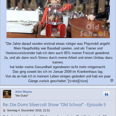
"Die Jahre darauf wurden erstmal etwas ruhiger was Playmobil angeht.
Mein Haupthobby war Baseball spielen, und als Trainer und
Vereinsvorsitzender hab ich dem auch 95% meiner Freizeit gewidmet.
Ja, und als dann noch Stress durch meine Arbeit und einen Umbau dazu
kamen,
hat leider meine Gesundheit irgendwann nicht mehr mitgemacht.
Das ging soweit bis ich im Januar 2009 im Krankenhaus lag.
Von da an hab ich in meinem Leben einiges geändert und hab ein paar
Gänge zurück geschaltet."[/color][/size]
a
c
John Wayne
h
"the Duke"
o
b
Re: Die Domi Silvercolt Show "Old School" - Episode 5
e
n
B
Sonntag 4. Dezember 2016, 21:51
e