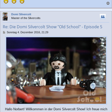
t
a
r
a
c
Domi Silvercolt
g
h
Master of the Silvercolts
o
b
Re: Die Domi Silvercolt Show "Old School" - Episode 5
e
n
B
Sonntag 4. Dezember 2016, 21:29
e
i
t
r
a
g
Hallo Norbert! Willkommen in der Domi Silvercolt Show! Ich freue mich