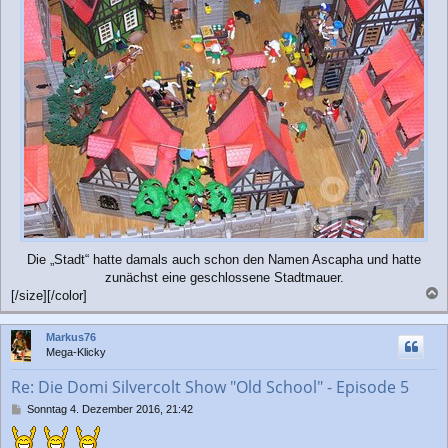
Die „Stadt“ hatte damals auch schon den Namen Ascapha und hatte
zunächst eine geschlossene Stadtmauer.
[/size][/color]
a
c
Markus76
h
Mega-Klicky
o
b
Re: Die Domi Silvercolt Show "Old School" - Episode 5
e
n
B
Sonntag 4. Dezember 2016, 21:42
e
i