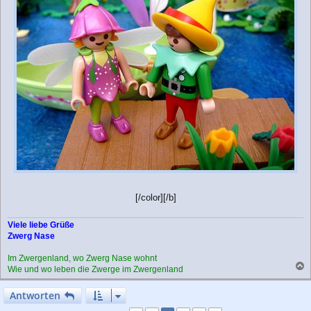
[/color][/b]
Viele liebe Grüße
Zwerg Nase
Im Zwergenland, wo Zwerg Nase wohnt
Wie und wo leben die Zwerge im Zwergenland
a
c
Antworten
h
o