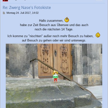
o
b
Re: Zwerg Nase's Fotokiste
e
n
B
Montag 24. Juli 2017, 14:02
e
i
Hallo zusammen,
t
habe zur Zeit Besuch aus Übersee und das auch
r
noch die nächsten 14 Tage.
a
g
Ich komme zu "nischten" außer noch mehr Besuch zu haben,
auf Besuch zu gehen oder wir sind unterwegs.