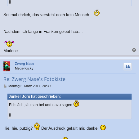
jj:
g
Sei mal ehrlich, das versteht doch kein Mensch
Nachdem ich lange in Franken gelebt hab....
Marlene
a
c
Zwerg Nase
h
Mega-Klicky
o
b
Re: Zwerg Nase's Fotokiste
e
n
B
Montag 6. März 2017, 20:39
e
i
Junker Jörg hat geschrieben:
t
r
Echt ådli, tät man bei und dazu sagen
.
a
g
jj:
Hie, hie, putzig?
Der Ausdruck gefällt mir, danke.