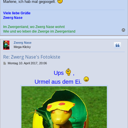
Marlene, ich hab mal gegoogelt.
Viele liebe Grüße
Zwerg Nase
Im Zwergenland, wo Zwerg Nase wohnt
Wie und wo leben die Zwerge im Zwergenland
a
c
Zwerg Nase
h
Mega-Klicky
o
b
Re: Zwerg Nase's Fotokiste
e
n
B
Montag 10. April 2017, 20:06
e
i
Ups
,
t
r
Urmel aus dem Ei.
a
g