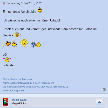
n
B
Donnerstag 5. Juli 2018, 21:20
e
i
Ein schönes Abreisebild
t
r
Ich wünsche euch einen schönen Urlaub!
a
g
Erholt euch gut und kommt gesund wieder (am besten mit Fotos im
Gepäck
)
LG
Jolande
Kleine Dinos - so fing es an
Kleine Dinos unterwegs zu neuen Abenteuern
Die Klickywelt-Rallye 2015
/
Die KLICKYWELT-Tort(o)ur 2016
Meine Bildergalerie
a
c
Zwerg Nase
h
Mega-Klicky
o