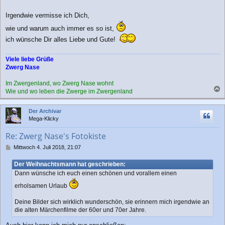
g
Irgendwie vermisse ich Dich,
wie und warum auch immer es so ist,
ich wünsche Dir alles Liebe und Gute!
Viele liebe Grüße
Zwerg Nase
Im Zwergenland, wo Zwerg Nase wohnt
Wie und wo leben die Zwerge im Zwergenland
a
c
Der Archivar
h
Mega-Klicky
o
b
Re: Zwerg Nase's Fotokiste
e
n
B
Mittwoch 4. Juli 2018, 21:07
e
i
Der Weihnachtsmann hat geschrieben:
t
Dann wünsche ich euch einen schönen und vorallem einen
r
a
erholsamen Urlaub
g
Deine Bilder sich wirklich wunderschön, sie erinnern mich irgendwie an
die alten Märchenfilme der 60er und 70er Jahre.