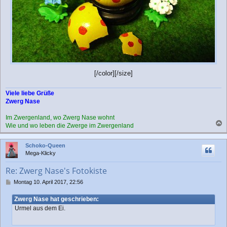
[/color][/size]
Viele liebe Grüße
Zwerg Nase
Im Zwergenland, wo Zwerg Nase wohnt
Wie und wo leben die Zwerge im Zwergenland
a
c
Schoko-Queen
h
Mega-Klicky
o
b
Re: Zwerg Nase's Fotokiste
e
n
B
Montag 10. April 2017, 22:56
e
i
Zwerg Nase hat geschrieben:
t
Urmel aus dem Ei.
r
a