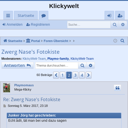
Klickywelt
Startseite
Such
E
ch
or
n
eg
Anmelden
Registrieren
ne
en
m
ist
S
Startseite
Portal
Foren-Übersicht
llz
el
rie
u
Zwerg Nase's Fotokiste
ug
de
re
c
Moderatoren:
KlickyWelt-Team
,
Playmo-family
,
KlickyWelt-Team
rif
n
n
h
Suche
Erweiterte Suche
Antworten
e
f
1
3
4
Vorherige
2
Nächste
60 Beiträge
Playmomaus
Mega-Klicky
Re: Zwerg Nase's Fotokiste
B
Sonntag 5. März 2017, 23:18
e
i
Junker Jörg hat geschrieben:
t
Echt ådli, tät man bei und dazu sagen
r
a