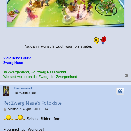
Na dann, wünsch' Euch was, bis später.
Viele liebe Grüße
Zwerg Nase
Im Zwergenland, wo Zwerg Nase wohnt
Wie und wo leben die Zwerge im Zwergenland
a
c
Fredeswind
h
die Märchenfee
o
b
Re: Zwerg Nase's Fotokiste
e
n
B
Montag 7. August 2017, 10:41
e
i
Schöne Bilder! :foto
t
r
Freu mich auf Weiteres!
a