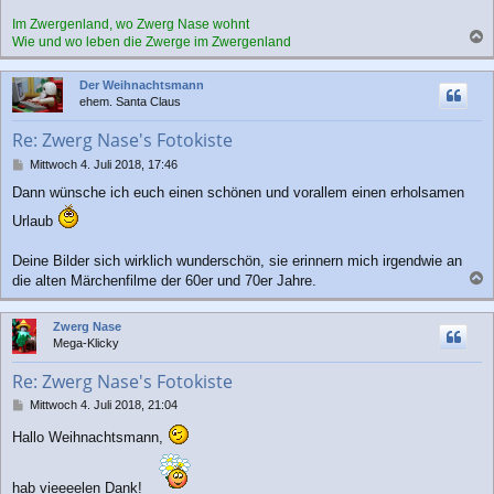
Im Zwergenland, wo Zwerg Nase wohnt
Wie und wo leben die Zwerge im Zwergenland
a
c
Der Weihnachtsmann
h
ehem. Santa Claus
o
b
Re: Zwerg Nase's Fotokiste
e
n
B
Mittwoch 4. Juli 2018, 17:46
e
Dann wünsche ich euch einen schönen und vorallem einen erholsamen
i
t
Urlaub
r
a
Deine Bilder sich wirklich wunderschön, sie erinnern mich irgendwie an
g
die alten Märchenfilme der 60er und 70er Jahre.
a
c
Zwerg Nase
h
Mega-Klicky
o
b
Re: Zwerg Nase's Fotokiste
e
n
B
Mittwoch 4. Juli 2018, 21:04
e
Hallo Weihnachtsmann,
i
t
r
hab vieeeelen Dank!
a