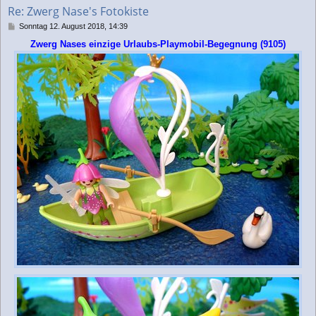
b
Re: Zwerg Nase's Fotokiste
e
n
B
Sonntag 12. August 2018, 14:39
e
Zwerg Nases einzige Urlaubs-Playmobil-Begegnung (9105)
i
t
r
a
g