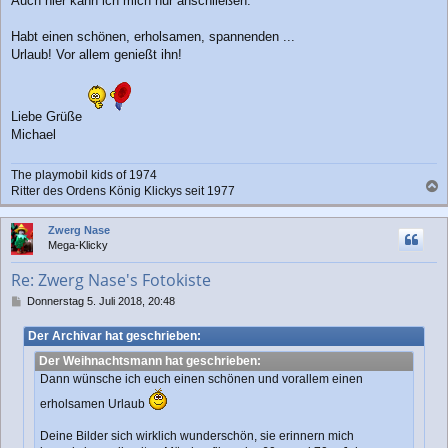
Auch hier kann ich mich nur anschließen:
Habt einen schönen, erholsamen, spannenden ...
Urlaub! Vor allem genießt ihn!
Liebe Grüße
Michael
The playmobil kids of 1974
Ritter des Ordens König Klickys seit 1977
a
c
Zwerg Nase
h
Mega-Klicky
o
b
Re: Zwerg Nase's Fotokiste
e
n
B
Donnerstag 5. Juli 2018, 20:48
e
i
Der Archivar hat geschrieben:
t
Der Weihnachtsmann hat geschrieben:
r
a
Dann wünsche ich euch einen schönen und vorallem einen
g
erholsamen Urlaub
Deine Bilder sich wirklich wunderschön, sie erinnern mich