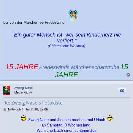
g
LG von der Märchenfee Fredeswind
"Ein guter Mensch ist, wer sein Kinderherz nie
verliert."
(Chinesische Weisheit)
15 JAHRE
15
Fredeswinds Märchenschatztruhe
JAHRE
a
c
Zwerg Nase
h
Mega-Klicky
o
b
Re: Zwerg Nase's Fotokiste
e
n
B
Mittwoch 4. Juli 2018, 12:06
e
i
Zwerg Nase und Jinchen machen mal Urlaub
t
ab Samstag, 3 Wochen lang.
r
Wünsche Euch einen schönen Juli
a