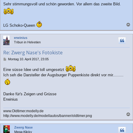
g
Sehr stimmungsvoll und schön geworden. Vor allem das zweite Bild.
LG Schoko-Queen
a
c
erwinius
h
Tribun in Helvetien
o
b
Re: Zwerg Nase's Fotokiste
e
n
B
Montag 10. April 2017, 23:05
e
i
Eine süsse Idee und toll umgesetzt
t
Ich seh die Darsteller der Augsburger Puppenkiste direkt vor mir.........
r
a
g
Danke für's Zeigen und Grüsse
Erwinius
www.Oldtimer.modelly.de
http://www.modelly.de/modellautos/banner/oldtimer.png
a
c
Zwerg Nase
h
Mega-Klicky