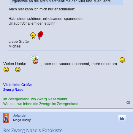
irgendwie an die alten Märchenfilme der 60er und 70er Jahre.
Auch hier kann ich mich nur anschließen:
Habt einen schönen, erholsamen, spannenden ...
Urlaub! Vor allem genießt ihn!
Liebe Grüße
Michael
Vielen Danke
, aber net sooooo spannend, mehr erholsam.
Viele liebe Grüße
Zwerg Nase
Im Zwergenland, wo Zwerg Nase wohnt
Wie und wo leben die Zwerge im Zwergenland
a
c
Jolande
h
Mega-Klicky
o
b
Re: Zwerg Nase's Fotokiste
e