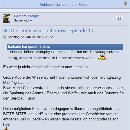
Rubberducks Ideen und Figuren
a
c
Corporal Steagle
h
Super-Klicky
o
b
Re: Die Domi Silvercolt Show - Episode 10
e
n
B
Sonntag 22. Januar 2017, 23:22
e
i
Ischade hat geschrieben:
t
. eher um höhere Asrtophysik... nein, dafür sind mir die Naturgesetze zu
r
heilig, als dass ich absichtlich Unsinn schreiben würde...
a
g
Es wäre ja nicht absichtlich sondern unwissentlich.
Große Köpfe der Wissenschaft haben unwissentlich oder leichtgläubig "
Mist " gebaut....
Bsw. Marie Curie verstrahlte sich da sie es nicht besser wusste / ahnte ,
die Spaltung des Atoms - Energie und Waffe - wie auch das Dynamit für
den Bergbau , usw.
Deine möglichen Fehler wären dagegen vollkommen ungefährlich - also
BITTE BITTE lass UNS nicht eine grandios-gute Geschichte von dir
entgehen weil du bedenken wegen dem gesetzlich richtig oder falsch
hast.