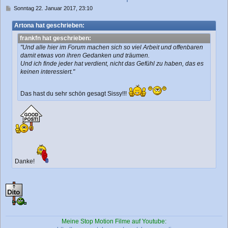
n
B
Sonntag 22. Januar 2017, 23:10
e
i
Artona hat geschrieben:
t
frankfn hat geschrieben:
r
a
"Und alle hier im Forum machen sich so viel Arbeit und offenbaren
g
damit etwas von ihren Gedanken und träumen.
Und ich finde jeder hat verdient, nicht das Gefühl zu haben, das es
keinen interessiert."
Das hast du sehr schön gesagt Sissy!!!
Danke!
Meine Stop Motion Filme auf Youtube: