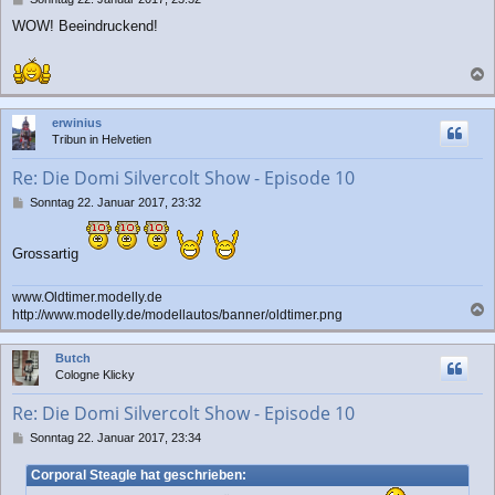
e
WOW! Beeindruckend!
i
t
r
a
a
g
c
erwinius
h
Tribun in Helvetien
o
b
Re: Die Domi Silvercolt Show - Episode 10
e
n
B
Sonntag 22. Januar 2017, 23:32
e
i
t
Grossartig
r
a
www.Oldtimer.modelly.de
g
http://www.modelly.de/modellautos/banner/oldtimer.png
a
c
Butch
h
Cologne Klicky
o
b
Re: Die Domi Silvercolt Show - Episode 10
e
n
B
Sonntag 22. Januar 2017, 23:34
e
i
Corporal Steagle hat geschrieben:
t