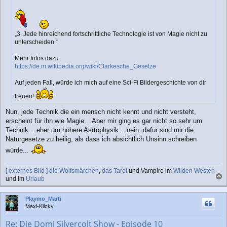
g
„3. Jede hinreichend fortschrittliche Technologie ist von Magie nicht zu
unterscheiden.“
Mehr Infos dazu:
https://de.m.wikipedia.org/wiki/Clarkesche_Gesetze
Auf jeden Fall, würde ich mich auf eine Sci-Fi Bildergeschichte von dir
freuen!
Nun, jede Technik die ein mensch nicht kennt und nicht versteht,
erscheint für ihn wie Magie... Aber mir ging es gar nicht so sehr um
Technik... eher um höhere Asrtophysik... nein, dafür sind mir die
Naturgesetze zu heilig, als dass ich absichtlich Unsinn schreiben
würde...
[ externes Bild ]
die Wolfsmärchen
,
das Tarot
und Vampire im
Wilden Westen
und im
Urlaub
a
c
Playmo_Marti
h
Maxi-Klicky
o
b
Re: Die Domi Silvercolt Show - Episode 10
e