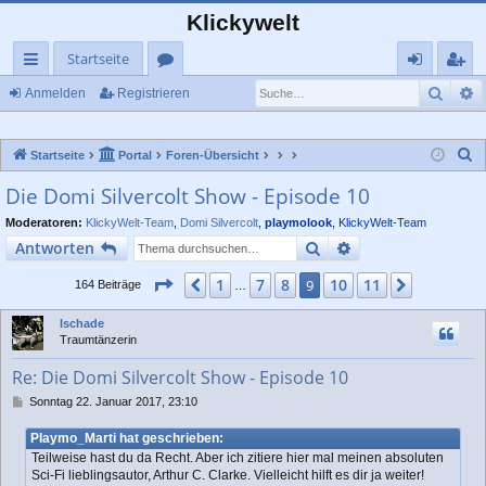
Klickywelt
Startseite
Such
E
ch
or
n
eg
Anmelden
Registrieren
ne
en
m
ist
S
Startseite
Portal
Foren-Übersicht
llz
el
rie
u
Die Domi Silvercolt Show - Episode 10
ug
de
re
c
Moderatoren:
KlickyWelt-Team
,
Domi Silvercolt
,
playmolook
,
KlickyWelt-Team
rif
n
n
h
Suche
Erweiterte Suche
Antworten
e
f
Seite
9
von
11
1
7
8
10
11
Vorherige
9
Nächste
164 Beiträge
…
Ischade
Traumtänzerin
Re: Die Domi Silvercolt Show - Episode 10
B
Sonntag 22. Januar 2017, 23:10
e
i
Playmo_Marti hat geschrieben:
t
Teilweise hast du da Recht. Aber ich zitiere hier mal meinen absoluten
r
Sci-Fi lieblingsautor, Arthur C. Clarke. Vielleicht hilft es dir ja weiter!
a