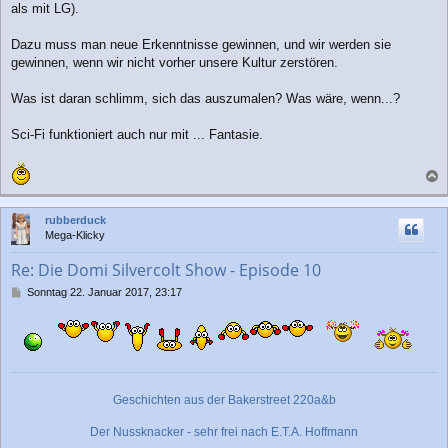
als mit LG).
Dazu muss man neue Erkenntnisse gewinnen, und wir werden sie
gewinnen, wenn wir nicht vorher unsere Kultur zerstören.
Was ist daran schlimm, sich das auszumalen? Was wäre, wenn...?
Sci-Fi funktioniert auch nur mit ... Fantasie.
a
c
rubberduck
h
Mega-Klicky
o
b
Re: Die Domi Silvercolt Show - Episode 10
e
n
B
Sonntag 22. Januar 2017, 23:17
e
i
t
r
a
g
Geschichten aus der Bakerstreet 220a&b
Der Nussknacker - sehr frei nach E.T.A. Hoffmann