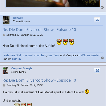
a
c
Ischade
h
Traumtänzerin
o
b
Re: Die Domi Silvercolt Show - Episode 10
e
n
B
Sonntag 22. Januar 2017, 23:29
e
i
t
Hast Du toll hinbekomme, den Auftritt!
r
a
[ externes Bild ]
die Wolfsmärchen
,
das Tarot
und Vampire im
Wilden Westen
g
und im
Urlaub
a
c
Corporal Steagle
h
Super-Klicky
o
b
Re: Die Domi Silvercolt Show - Episode 10
e
n
B
Sonntag 22. Januar 2017, 23:30
e
Tja das ist mal eindeutig! Das Mädel spielt mit dem Feuer!!
i
t
r
Und ensthaft:
a