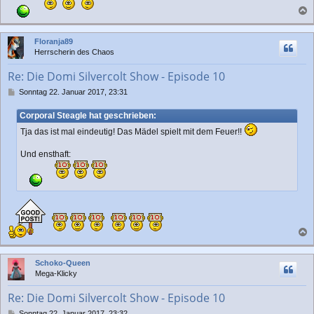
g
a
c
Floranja89
h
Herrscherin des Chaos
o
b
Re: Die Domi Silvercolt Show - Episode 10
e
n
B
Sonntag 22. Januar 2017, 23:31
e
i
Corporal Steagle hat geschrieben:
t
Tja das ist mal eindeutig! Das Mädel spielt mit dem Feuer!!
r
a
Und ensthaft:
g
a
c
Schoko-Queen
h
Mega-Klicky
o
b
Re: Die Domi Silvercolt Show - Episode 10
e
n
B
Sonntag 22. Januar 2017, 23:32