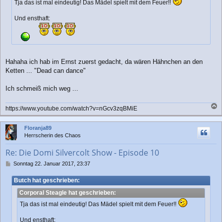
Tja das ist mal eindeutig! Das Mädel spielt mit dem Feuer!!
r
a
Und ensthaft:
g
Hahaha ich hab im Ernst zuerst gedacht, da wären Hähnchen an den
Ketten ... "Dead can dance"
Ich schmeiß mich weg ...
https://www.youtube.com/watch?v=nGcv3zqBMiE
a
c
Floranja89
h
Herrscherin des Chaos
o
b
Re: Die Domi Silvercolt Show - Episode 10
e
n
B
Sonntag 22. Januar 2017, 23:37
e
i
Butch hat geschrieben:
t
Corporal Steagle hat geschrieben:
r
a
Tja das ist mal eindeutig! Das Mädel spielt mit dem Feuer!!
g
Und ensthaft: