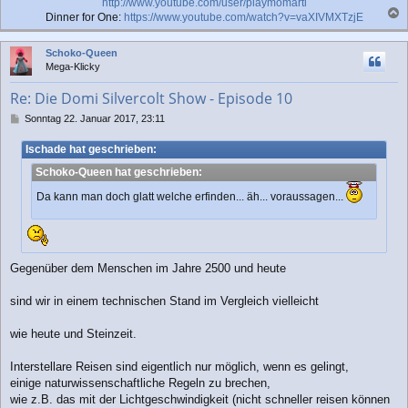
http://www.youtube.com/user/playmomarti
Dinner for One:
https://www.youtube.com/watch?v=vaXIVMXTzjE
a
c
Schoko-Queen
h
Mega-Klicky
o
b
Re: Die Domi Silvercolt Show - Episode 10
e
n
B
Sonntag 22. Januar 2017, 23:11
e
i
Ischade hat geschrieben:
t
Schoko-Queen hat geschrieben:
r
a
Da kann man doch glatt welche erfinden... äh... voraussagen...
g
Gegenüber dem Menschen im Jahre 2500 und heute
sind wir in einem technischen Stand im Vergleich vielleicht
wie heute und Steinzeit.
Interstellare Reisen sind eigentlich nur möglich, wenn es gelingt,
einige naturwissenschaftliche Regeln zu brechen,
wie z.B. das mit der Lichtgeschwindigkeit (nicht schneller reisen können