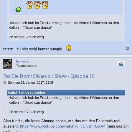
Hahaha ich hab im Ernst zuerst gedacht, da wären Hähnchen an den
Ketten ... "Dead can dance"
Ich schmeiß mich weg ...
tztztz...du bist wohl immer hungrig.
a
c
Ischade
h
Traumtänzerin
o
b
Re: Die Domi Silvercolt Show - Episode 10
e
n
B
Sonntag 22. Januar 2017, 23:38
e
i
Butch hat geschrieben:
t
Hahaha ich hab im Ernst zuerst gedacht, da wären Hähnchen an den
r
Ketten ... "Dead can dance"
a
g
Ich schmeiß mich weg ...
Also für die, die keine Ahnung haben, wie das mit den Feuerpois real
aussieht:
https://www.youtube.com/watch?v=cSryBfHGAA4
(nein das bin
nicht ich...)