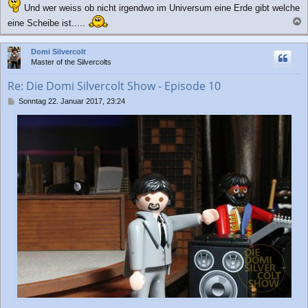
Und wer weiss ob nicht irgendwo im Universum eine Erde gibt welche
eine Scheibe ist.....
a
c
Domi Silvercolt
h
Master of the Silvercolts
o
b
Re: Die Domi Silvercolt Show - Episode 10
e
n
B
Sonntag 22. Januar 2017, 23:24
e
i
t
r
a
g