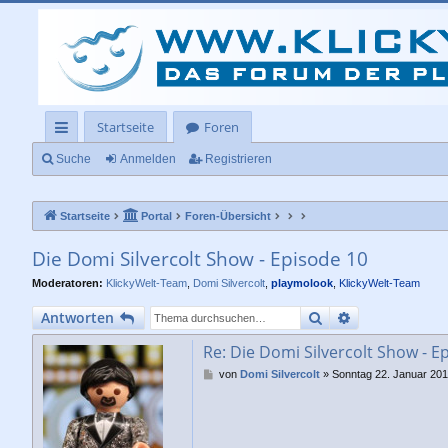
Startseite
Foren
ch
Suche
Anmelden
Registrieren
ne
Startseite
Portal
Foren-Übersicht
llz
ug
Die Domi Silvercolt Show - Episode 10
rif
Moderatoren:
KlickyWelt-Team
,
Domi Silvercolt
,
playmolook
,
KlickyWelt-Team
f
Suche
Erweiterte Su
Antworten
Re: Die Domi Silvercolt Show - E
B
von
Domi Silvercolt
»
Sonntag 22. Januar 201
e
i
t
r