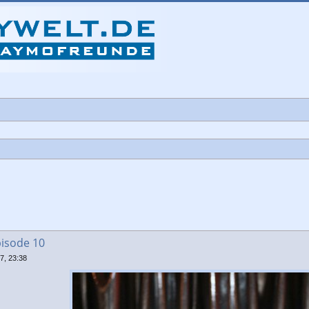
che
pisode 10
7, 23:38