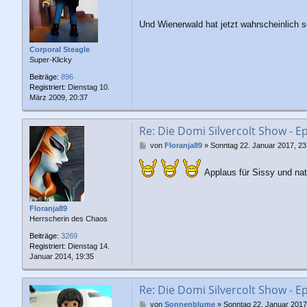
r
a
Und Wienerwald hat jetzt wahrscheinlich 
g
Corporal Steagle
Super-Klicky
Beiträge:
896
Registriert:
Dienstag 10.
März 2009, 20:37
Re: Die Domi Silvercolt Show - E
B
von
Floranja89
»
Sonntag 22. Januar 2017, 23
e
i
Applaus für Sissy und nat
t
r
a
g
Floranja89
Herrscherin des Chaos
Beiträge:
3269
Registriert:
Dienstag 14.
Januar 2014, 19:35
Re: Die Domi Silvercolt Show - E
B
von
Sonnenblume
»
Sonntag 22. Januar 2017