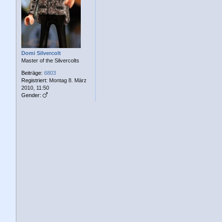
a
g
Domi Silvercolt
Master of the Silvercolts
Beiträge:
6803
Registriert:
Montag 8. März
2010, 11:50
Gender: