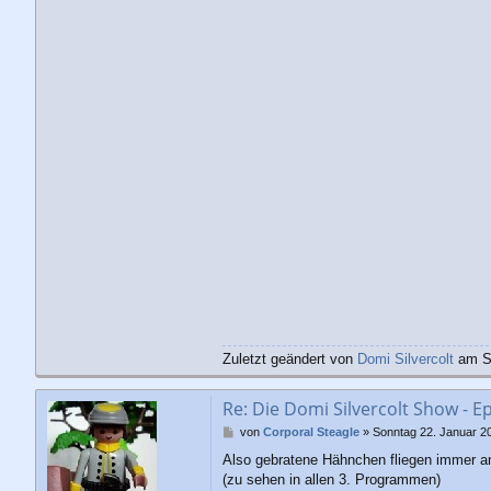
Zuletzt geändert von
Domi Silvercolt
am So
Re: Die Domi Silvercolt Show - E
B
von
Corporal Steagle
»
Sonntag 22. Januar 2
e
Also gebratene Hähnchen fliegen immer an 
i
(zu sehen in allen 3. Programmen)
t